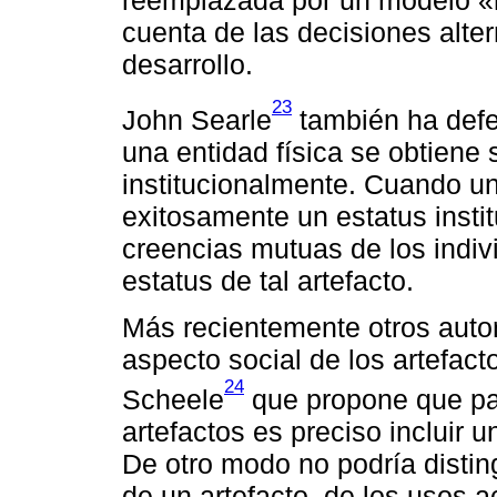
reemplazada por un modelo «m
cuenta de las decisiones alte
desarrollo.
23
John Searle
también ha defen
una entidad física se obtiene s
institucionalmente. Cuando un
exitosamente un estatus insti
creencias mutuas de los indi
estatus de tal artefacto.
Más recientemente otros auto
aspecto social de los artefact
24
Scheele
que propone que par
artefactos es preciso incluir 
De otro modo no podría disting
de un artefacto, de los usos a