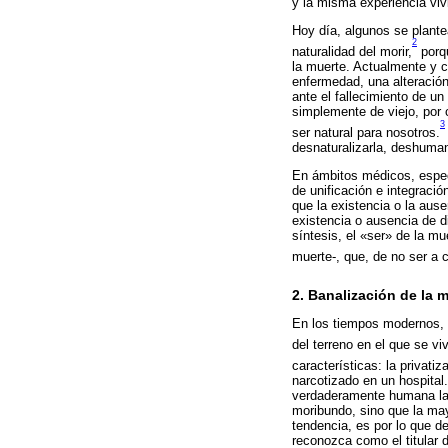
y la misma experiencia viv
Hoy día, algunos se plant
2
naturalidad del morir,
porqu
la muerte. Actualmente y c
enfermedad, una alteració
ante el fallecimiento de u
simplemente de viejo, por
3
ser natural para nosotros.
desnaturalizarla, deshuma
En ámbitos médicos, especi
de unificación e integraci
que la existencia o la aus
existencia o ausencia de 
síntesis, el «ser» de la mu
muerte-, que, de no ser a 
2. Banalización de la m
En los tiempos modernos, l
del terreno en el que se vi
características: la privati
narcotizado en un hospita
verdaderamente humana la 
moribundo, sino que la may
tendencia, es por lo que d
reconozca como el titular d