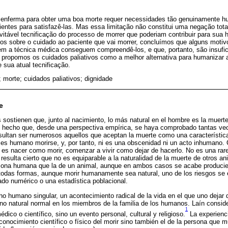
 enferma para obter uma boa morte requer necessidades tão genuinamente h
ientes para satisfazê-las. Mas essa limitação não constitui uma negação tota
evitável tecnificação do processo de morrer que poderiam contribuir para su
lhos sobre o cuidado ao paciente que vai morrer, concluímos que alguns moti
em a técnica médica conseguem compreendê-los, e que, portanto, são insufic
ropomos os cuidados paliativos como a melhor alternativa para humanizar a 
 sua atual tecnificação.
r; morte; cuidados paliativos; dignidade
e
 sostienen que, junto al nacimiento, lo más natural en el hombre es la muerte
 hecho que, desde una perspectiva empírica, se haya comprobado tantas ve
ltan ser numerosos aquellos que aceptan la muerte como una característica 
es humano morirse, y, por tanto, ni es una obscenidad ni un acto inhumano. 
l es nacer como morir, comenzar a vivir como dejar de hacerlo. No es una rar
 resulta cierto que no es equiparable a la naturalidad de la muerte de otros a
rsona humana que la de un animal, aunque en ambos casos se acabe produc
todas formas, aunque morir humanamente sea natural, uno de los riesgos se 
tado numérico o una estadística poblacional.
o humano singular, un acontecimiento radical de la vida en el que uno dejar d
o natural normal en los miembros de la familia de los humanos. Laín consid
1
ico o científico, sino un evento personal, cultural y religioso.
La experienci
conocimiento científico o físico del morir sino también el de la persona que 