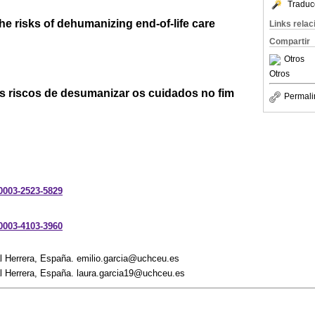
Traduc
he risks of dehumanizing end-of-life care
Links rela
Compartir
Otros
Otros
Os riscos de desumanizar os cuidados no fim
Permali
-0003-2523-5829
-0003-4103-3960
 Herrera, España. emilio.garcia@uchceu.es
 Herrera, España. laura.garcia19@uchceu.es