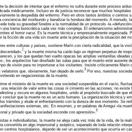
te la decisión de intentar que el enfermo no sufra durante este proceso arduo
dicada médicamente. Incluso es de justicia reconocer que muchos hospitales
reviamente la despedida del enfermo. Pero en otros tantos ámbitos o centros s
 la conciencia del moribundo y banalizar la hondura del momento. A menudo, la
cede toda su gravedad fúnebre a la normalidad de un protocolo -la «defunción»
en una trama burocrática cada vez más compleja. El ordenancismo administrati
ámites el
horror vacui
. Es la muerte técnica y empresarialmente organizada.
la ficción de una vida sin muerte ante la precipitación de la situación del m
es entre culturas y países, sostiene Marín con cierta radicalidad, que la visi
7
 obscenidad»,
y la muerte misma ha caído bajo un régimen perpetuo de inopo
arecen, y los que quedan han vuelto opacas las amplias ventanillas ideadas p
s-, los arquitectos han diseñado las salas para que el muerto esté ausente de
mpo de visión para no importunar a los visitantes. Insiste críticamente Marín
8
s velatorios que, obviamente, han dejado de serlo.
Por eso, nuestras sociedad
virtiendo en negacionistas de la muerte.
ime el misterio de la muerte es una sociedad suspendida en el vacío, fluctua
y una relación de valor entre las cosas ni cimiento en las acciones; no exist
ndestina y oscura en algunos hospitales, unido al propósito buscado de que e
 concluir que la muerte no es un acto humano. La organización técnica y emp
ca los trámites y elude el enfrentamiento con la dureza de ese momento. Se re
nifestaciones externas, etc. En resumen, y en palabras de Arregui «la muert
9
sonal y privado que la sociedad esconde con aprensión».
tas e individualistas, la muerte se aleja cada vez más de la vida, de la real
ara convertirla en algo impersonal y aséptico, separado de toda relación interp
en centros hospitalarios, dejando de ser un acontecimiento que ocurría en cas