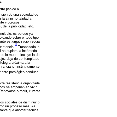
s.
erto pánico al
nsión de una sociedad de
 falsa inmortalidad a
nte vigorosos.
, de la publicidad, etc.
múltiple, es porque ya
lcando sobre él todo tipo
ente estigmatización social
11
xistencia.
Traspasada la
i no cupiera la incómoda
 de la muerte incluye la de
vejez deja de contemplarse
tología próxima a la
n anciano, instintivamente
mente patológico conduce
rta resistencia organizada
chos se empeñan en vivir
Renovarse o morir, curarse
os sociales de disminuirlo
como un proceso más. Así
habrá que abordar técnica