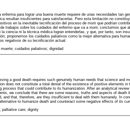
vida enferma para lograr una buena muerte requiere de unas necesidades tan
ica resultan insuficientes para satisfacerlas. Pero esta limitación no constitu
itivos en la inevitable tecnificación del proceso de morir que podrían contri
a de trabajos sobre los cuidados del enfermo que va a morir, concluimos que 
 la ciencia ni la técnica médica logran entenderlas, y que, por tanto, son insu
n, proponemos los cuidados paliativos como la mejor alternativa para human
os negativos de su tecnificación actual.
; muerte; cuidados paliativos; dignidad
hieving a good death requires such genuinely human needs that science and m
ation does not constitute a total denial of the existence of positive elements in 
g process that could contribute to its humanization. After an analytical review o
tients, we conclude that there are some reasons, truths and aspects of death 
d, and that, therefore, are they insufficient to deal with them humanely. In co
 alternative to humanize death and counteract some negative effects of its curr
 palliative care; dignity