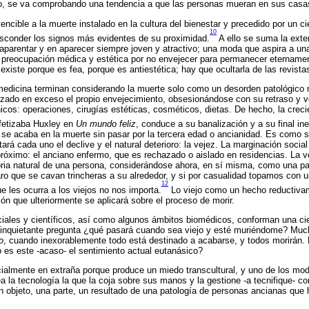
o, se va comprobando una tendencia a que las personas mueran en sus casa
vencible a la muerte instalado en la cultura del bienestar y precedido por un ci
10
esconder los signos más evidentes de su proximidad.
A ello se suma la exte
parentar y en aparecer siempre joven y atractivo; una moda que aspira a una
a preocupación médica y estética por no envejecer para permanecer etername
existe porque es fea, porque es antiestética; hay que ocultarla de las revistas
 medicina terminan considerando la muerte solo como un desorden patológico 
zado en exceso el propio envejecimiento, obsesionándose con su retraso y vo
cos: operaciones, cirugías estéticas, cosméticos, dietas. De hecho, la creci
ofetizaba Huxley en
Un mundo feliz
, conduce a su banalización y a su final ine
se acaba en la muerte sin pasar por la tercera edad o ancianidad. Es como s
rá cada uno el declive y el natural deterioro: la vejez. La marginación social
róximo: el anciano enfermo, que es rechazado o aislado en residencias. La 
ria natural de una persona, considerándose ahora, en sí misma, como una pa
o que se cavan trincheras a su alrededor, y si por casualidad topamos con u
12
e les ocurra a los viejos no nos importa.
Lo viejo como un hecho reductiva
ón que ulteriormente se aplicará sobre el proceso de morir.
ales y científicos, así como algunos ámbitos biomédicos, conforman una cie
la inquietante pregunta ¿qué pasará cuando sea viejo y esté muriéndome? Mu
o
, cuando inexorablemente todo está destinado a acabarse, y todos morirán. 
o es este -acaso- el sentimiento actual eutanásico?
ialmente en extraña porque produce un miedo transcultural, y uno de los mod
ea la tecnología la que la coja sobre sus manos y la gestione -a tecnifique- 
 objeto, una parte, un resultado de una patología de personas ancianas que 