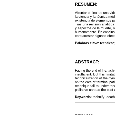
RESUMEN:
Afrontar el final de una 
la ciencia y la técnica méd
existencia de elementos pos
Tras una revisión analític
y aspectos de la muerte, ni
humanamente. En conclusió
contrarrestar algunos efect
Palabras clave:
tecnificar
ABSTRACT:
Facing the end of life, ac
insufficient. But this limit
technicalization of the dyin
on the care of terminal pa
technique fail to understan
palliative care as the best
Keywords:
technify; death;