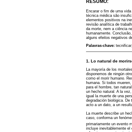
RESUMO:
Encarar o fim de uma vida
técnica médica são insufic
elementos positivos na in
revisão analítica de traba
da morte, nem a ciência n
humanamente. Conclusão, p
alguns efeitos negativos de
Palavras-chave:
tecnifica
1. Lo natural de morirs
La mayoría de los mortales
disponemos de ningún otro
como el morir humano. Resu
humana. Si todos mueren, 
para el hombre, tan natura
un hecho natural. A la vez,
igual la muerte de una pe
degradación biológica. De 
acto a un dato, a un resul
La muerte describe un hech
caso, conforma un fenómen
primariamente un evento méd
incluye inevitablemente el 