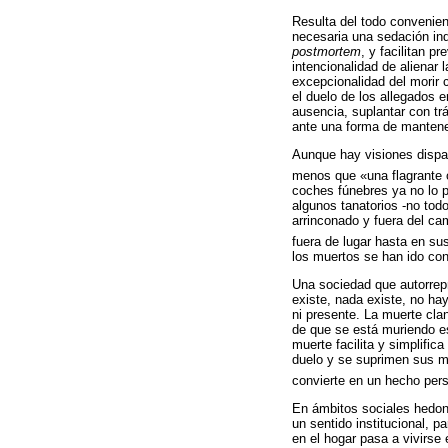
Resulta del todo convenien
necesaria una sedación in
postmortem
, y facilitan p
intencionalidad de alienar
excepcionalidad del morir 
el duelo de los allegados 
ausencia, suplantar con tr
ante una forma de mantener 
Aunque hay visiones dispar
menos que «una flagrante
coches fúnebres ya no lo p
algunos tanatorios -no todo
arrinconado y fuera del ca
fuera de lugar hasta en su
los muertos se han ido con
Una sociedad que autorrepr
existe, nada existe, no ha
ni presente. La muerte cla
de que se está muriendo es
muerte facilita y simplifi
duelo y se suprimen sus ma
convierte en un hecho per
En ámbitos sociales hedonis
un sentido institucional, p
en el hogar pasa a vivirse 