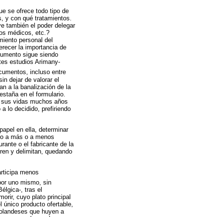
e se ofrece todo tipo de
, y con qué tratamientos.
e también el poder delegar
los médicos, etc.?
miento personal del
erecer la importancia de
ocumento sigue siendo
tes estudios Arimany-
cumentos, incluso entre
in dejar de valorar el
an a la banalización de la
staña en el formulario.
de sus vidas muchos años
a lo decidido, prefiriendo
apel en ella, determinar
sto a más o a menos
aurante o el fabricante de la
eren y delimitan, quedando
articipa menos
por uno mismo, sin
lgica-, tras el
rir, cuyo plato principal
 único producto ofertable,
 holandeses que huyen a