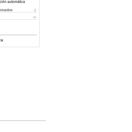
ción automática
cionados
nk