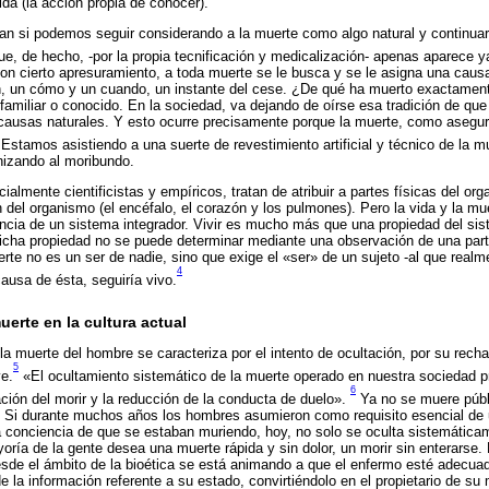
ida (la acción propia de conocer).
ean si podemos seguir considerando a la muerte como algo natural y continua
e, de hecho, -por la propia tecnificación y medicalización- apenas aparece 
on cierto apresuramiento, a toda muerte se le busca y se le asigna una caus
n, un cómo y un cuando, un instante del cese. ¿De qué ha muerto exactamen
n familiar o conocido. En la sociedad, va dejando de oírse esa tradición de qu
 causas naturales. Y esto ocurre precisamente porque la muerte, como asegur
Estamos asistiendo a una suerte de revestimiento artificial y técnico de la
nizando al moribundo.
almente cientificistas y empíricos, tratan de atribuir a partes físicas del or
ón del organismo (el encéfalo, el corazón y los pulmones). Pero la vida y la 
encia de un sistema integrador. Vivir es mucho más que una propiedad del sis
dicha propiedad no se puede determinar mediante una observación de una par
erte no es un ser de nadie, sino que exige el «ser» de un sujeto -al que realm
4
causa de ésta, seguiría vivo.
uerte en la cultura actual
a muerte del hombre se caracteriza por el intento de ocultación, por su recha
5
ve.
«El ocultamiento sistemático de la muerte operado en nuestra sociedad 
6
zación del morir y la reducción de la conducta de duelo».
Ya no se muere públ
l. Si durante muchos años los hombres asumieron como requisito esencial de
conciencia de que se estaban muriendo, hoy, no solo se oculta sistemática
oría de la gente desea una muerte rápida y sin dolor, un morir sin enterarse.
esde el ámbito de la bioética se está animando a que el enfermo esté adecu
e la información referente a su estado, convirtiéndolo en el propietario de su