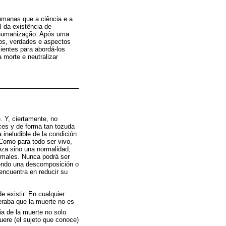
umanas que a ciência e a
l da existência de
a humanização. Após uma
vos, verdades e aspectos
ientes para abordá-los
morte e neutralizar
. Y, ciertamente, no
ces y de forma tan tozuda
ineludible de la condición
Como para todo ser vivo,
eza sino una normalidad,
nimales. Nunca podrá ser
iendo una descomposición o
encuentra en reducir su
e existir. En cualquier
eraba que la muerte no es
a de la muerte no solo
muere (el sujeto que conoce)