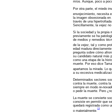
míos. Aunque, poco a poc
Por otra parte, el miedo in
envejecimiento, necesita 
la imagen obsesionada en a
través de una hipertrofiad
Sencillamente, la vejez no 
Si la sociedad y la propia
previamente se ha patologi
de medios y remedios técni
de la vejez, tal y como pr
edad madura directamente 
pregunta sobre cómo afronta
su candidato natural más p
como una etapa de la histo
muerte. Por eso dice Tamar
apartamos la mirada. Lo qu
a su excesiva medicalizaci
Determinados sectores soci
contra la muerte, contra 
siempre en modo
re-novad
o pedir la muerte. Pero ¿n
La muerte se convierte soc
consiste en permitir que s
quedará registrada como un
13
o materialmente.