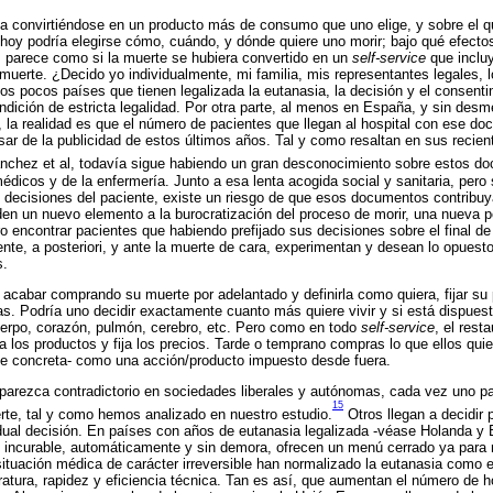
 convirtiéndose en un producto más de consumo que uno elige, y sobre el qu
hoy podría elegirse cómo, cuándo, y dónde quiere uno morir; bajo qué efectos
, parece como si la muerte se hubiera convertido en un
self-service
que incluy
a muerte. ¿Decido yo individualmente, mi familia, mis representantes legales, 
os pocos países que tienen legalizada la eutanasia, la decisión y el consenti
ición de estricta legalidad. Por otra parte, al menos en España, y sin desm
, la realidad es que el número de pacientes que llegan al hospital con ese d
r de la publicidad de estos últimos años. Tal y como resaltan en sus recien
nchez et al, todavía sigue habiendo un gran desconocimiento sobre estos do
édicos y de la enfermería. Junto a esa lenta acogida social y sanitaria, pero s
as decisiones del paciente, existe un riesgo de que esos documentos contribuy
n un nuevo elemento a la burocratización del proceso de morir, una nueva pe
o encontrar pacientes que habiendo prefijado sus decisiones sobre el final 
te, a posteriori, y ante la muerte de cara, experimentan y desean lo opuesto 
s.
cabar comprando su muerte por adelantado y definirla como quiera, fijar su p
as. Podría uno decidir exactamente cuanto más quiere vivir y si está dispue
uerpo, corazón, pulmón, cerebro, etc. Pero como en todo
self-service
, el rest
 los productos y fija los precios. Tarde o temprano compras lo que ellos qui
rte concreta- como una acción/producto impuesto desde fuera.
parezca contradictorio en sociedades liberales y autónomas, cada vez uno p
15
rte, tal y como hemos analizado en nuestro estudio.
Otros llegan a decidir 
dual decisión. En países con años de eutanasia legalizada -véase Holanda y Bé
incurable, automáticamente y sin demora, ofrecen un menú cerrado ya para mo
situación médica de carácter irreversible han normalizado la eutanasia como el
atura, rapidez y eficiencia técnica. Tan es así, que aumentan el número de