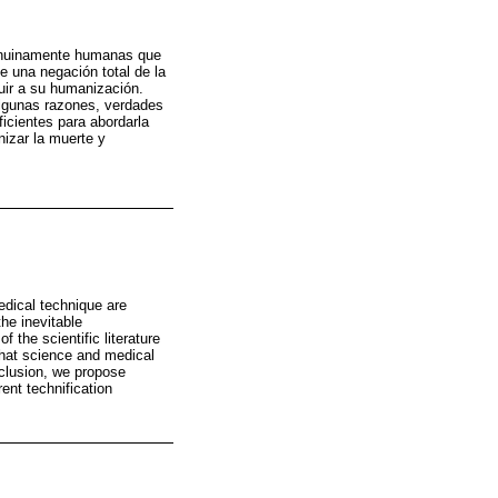
 genuinamente humanas que
ye una negación total de la
buir a su humanización.
algunas razones, verdades
ficientes para abordarla
izar la muerte y
edical technique are
the inevitable
f the scientific literature
that science and medical
nclusion, we propose
ent technification