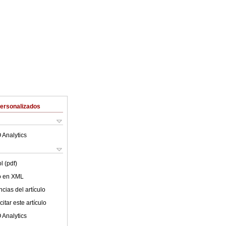
Personalizados
 Analytics
l (pdf)
lo en XML
cias del artículo
itar este artículo
 Analytics