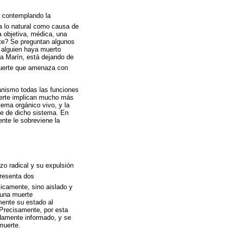
r contemplando la
ya lo natural como causa de
a objetiva, médica, una
te? Se preguntan algunos
e alguien haya muerto
a Marín, está dejando de
 muerte que amenaza con
ganismo todas las funciones
muerte implican mucho más
tema orgánico vivo, y la
te de dicho sistema. En
ente le sobreviene la
zo radical y su expulsión
presenta dos
icamente, sino aislado y
 una muerte
mente su estado al
 Precisamente, por esta
adamente informado, y se
 muerte.