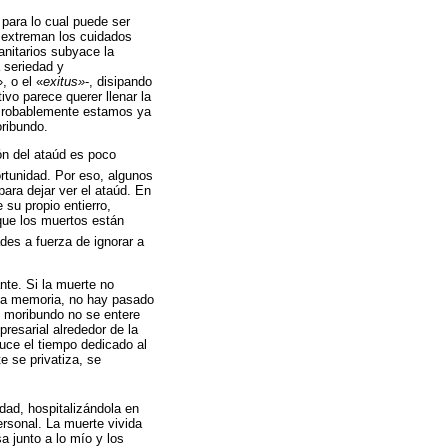
 para lo cual puede ser
 extreman los cuidados
anitarios subyace la
 seriedad y
, o el «
exitus»
-, disipando
vo parece querer llenar la
 Probablemente estamos ya
oribundo.
ón del ataúd es poco
rtunidad. Por eso, algunos
ara dejar ver el ataúd. En
 su propio entierro,
 que los muertos están
es a fuerza de ignorar a
nte. Si la muerte no
e la memoria, no hay pasado
l moribundo no se entere
resarial alrededor de la
duce el tiempo dedicado al
e se privatiza, se
idad, hospitalizándola en
ersonal. La muerte vivida
a junto a lo mío y los