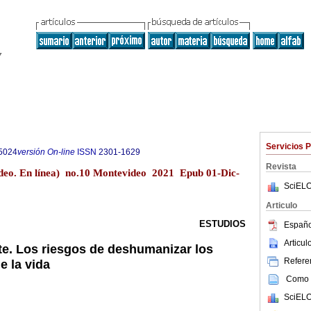
Servicios 
5024
versión On-line
ISSN
2301-1629
Revista
eo. En línea) no.10 Montevideo 2021 Epub 01-Dic-
SciELO
Articulo
ESTUDIOS
Españo
Articu
rte. Los riesgos de deshumanizar los
Referen
e la vida
Como c
SciELO