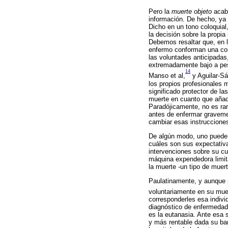
Pero la
muerte objeto
acaba
información. De hecho, ya 
Dicho en un tono coloquial
la decisión sobre la propi
Debemos resaltar que, en l
enfermo conforman una cond
las voluntades anticipadas
extremadamente bajo a pesa
14
Manso et al,
y Aguilar-Sá
los propios profesionales m
significado protector de l
muerte en cuanto que añade
Paradójicamente, no es rar
antes de enfermar gravemen
cambiar esas instruccione
De algún modo, uno puede a
cuáles son sus expectativ
intervenciones sobre su c
máquina expendedora limita
la muerte -un tipo de mue
Paulatinamente, y aunque 
voluntariamente en su mue
corresponderles esa indivi
diagnóstico de enfermedad 
es la eutanasia. Ante esa 
y más rentable dada su bar