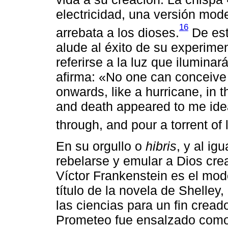
electricidad, una versión mo
16
arrebata a los dioses.
De est
alude al éxito de su experime
referirse a la luz que ilumina
afirma: «No one can conceive 
onwards, like a hurricane, in t
and death appeared to me idea
through, and pour a torrent of 
En su orgullo o
hibris
, y al i
rebelarse y emular a Dios cre
Víctor Frankenstein es el mo
título de la novela de Shelley
las ciencias para un fin cread
Prometeo fue ensalzado como h