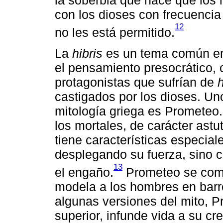
con los dioses con frecuencia 
12
no les está permitido.
La
hibris
es un tema común en l
el pensamiento presocrático, 
protagonistas que sufrían de
h
castigados por los dioses. U
mitología griega es Prometeo. 
los mortales, de carácter astu
tiene características especia
desplegando su fuerza, sino co
13
el engaño.
Prometeo se comp
modela a los hombres en barr
algunas versiones del mito, P
superior, infunde vida a su c