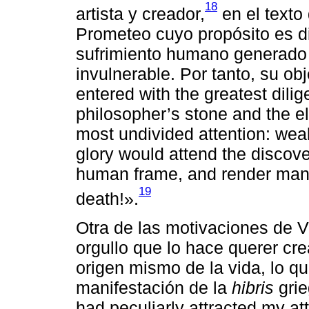
18
artista y creador,
en el text
Prometeo cuyo propósito es di
sufrimiento humano generado 
invulnerable. Por tanto, su obj
entered with the greatest dilig
philosopher’s stone and the eli
most undivided attention: weal
glory would attend the discove
human frame, and render man i
19
death!».
Otra de las motivaciones de V
orgullo que lo hace querer crea
origen mismo de la vida, lo q
manifestación de la
hibris
grie
had peculiarly attracted my at