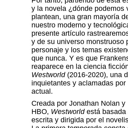
Por tanto, partiendo de esta 
y la novela ¿dónde podemos v
plantean, una gran mayoría de 
nuestro moderno y tecnológic
presente artículo rastrearemo
y de su universo monstruoso p
personaje y los temas existen
que nunca. Y es que Frankens
reaparece en la ciencia ficci
Westworld
(2016-2020), una de
inquietantes y aclamadas por l
actual.
Creada por Jonathan Nolan y L
HBO,
Westworld
está basada 
escrita y dirigida por el nove