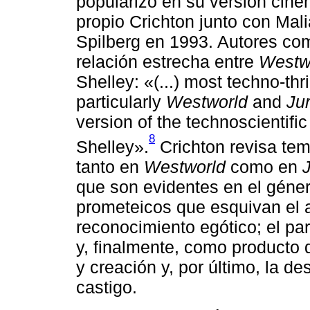
popularizó en su versión cine
propio Crichton junto con Mal
Spilberg en 1993. Autores co
relación estrecha entre
Westw
Shelley: «(...) most techno-thr
particularly
Westworld
and
Ju
version of the technoscientifi
8
Shelley».
Crichton revisa tem
tanto en
Westworld
como en
que son evidentes en el géner
prometeicos que esquivan el a
reconocimiento egótico; el pa
y, finalmente, como producto 
y creación y, por último, la d
castigo.