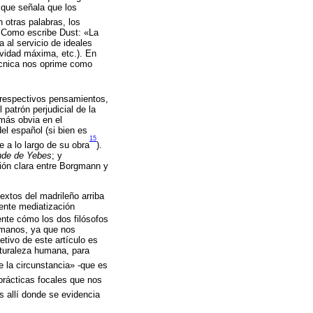
o que señala que los
 otras palabras, los
 Como escribe Dust: «La
 al servicio de ideales
ividad máxima, etc.). En
técnica nos oprime como
 respectivos pensamientos,
 patrón perjudicial de la
 más obvia en el
el español (si bien es
15
 a lo largo de su obra
).
nde de Yebes
; y
ión clara entre Borgmann y
extos del madrileño arriba
iente mediatización
ente cómo los dos filósofos
umanos, ya que nos
jetivo de este artículo es
aturaleza humana, para
 la circunstancia» -que es
 prácticas focales que nos
 allí donde se evidencia