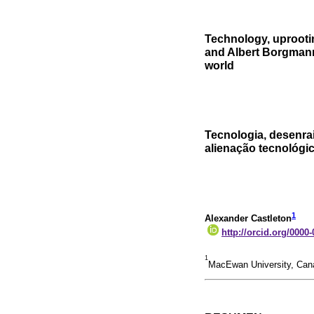
Technology, uprootin
and Albert Borgmann 
world
Tecnologia, desenra
alienação tecnológ
1
Alexander Castleton
http://orcid.org/0000
1
MacEwan University, Ca