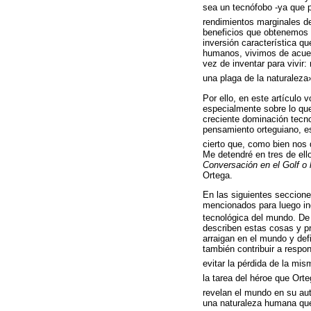
sea un tecnófobo -ya que pa
rendimientos marginales de
beneficios que obtenemos 
inversión característica q
humanos, vivimos de acuerd
vez de inventar para vivir
una plaga de la naturaleza
Por ello, en este artícul
especialmente sobre lo q
creciente dominación tecno
pensamiento orteguiano, es
cierto que, como bien nos 
Me detendré en tres de ell
Conversación en el Golf o 
Ortega.
En las siguientes seccione
mencionados para luego ind
tecnológica del mundo. De 
describen estas cosas y p
arraigan en el mundo y defin
también contribuir a respo
evitar la pérdida de la mis
la tarea del héroe que Ort
revelan el mundo en su aut
una naturaleza humana que 