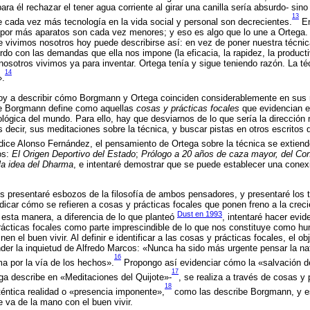
ra él rechazar el tener agua corriente al girar una canilla sería absurdo- sin
13
 cada vez más tecnología en la vida social y personal son decrecientes.
En
por más aparatos son cada vez menores; y eso es algo que lo une a Ortega.
ue vivimos nosotros hoy puede describirse así: en vez de poner nuestra técnica
o con las demandas que ella nos impone (la eficacia, la rapidez, la product
: nosotros vivimos ya para inventar. Ortega tenía y sigue teniendo razón. La 
14
».
o voy a describir cómo Borgmann y Ortega coinciden considerablemente en sus
ue Borgmann define como aquellas
cosas y prácticas focales
que evidencian el
lógica del mundo. Para ello, hay que desviarnos de lo que sería la dirección
 decir, sus meditaciones sobre la técnica, y buscar pistas en otros escritos d
dice Alonso Fernández, el pensamiento de Ortega sobre la técnica se extiende
os:
El Origen Deportivo del Estado
;
Prólogo a 20 años de caza mayor, del Co
la idea del Dharma
, e intentaré demostrar que se puede establecer una conex
s presentaré esbozos de la filosofía de ambos pensadores, y presentaré los t
icar cómo se refieren a cosas y prácticas focales que ponen freno a la crec
Dust en 1993
esta manera, a diferencia de lo que planteó
, intentaré hacer evid
rácticas focales como parte imprescindible de lo que nos constituye como h
en el buen vivir. Al definir e identificar a las cosas y prácticas focales, el ob
nder la inquietud de Alfredo Marcos: «Nunca ha sido más urgente pensar la n
16
ma por la vía de los hechos».
Propongo así evidenciar cómo la «salvación de
17
ega describe en «Meditaciones del Quijote»-
, se realiza a través de cosas y
18
éntica realidad o «presencia imponente»,
como las describe Borgmann, y es
va de la mano con el buen vivir.