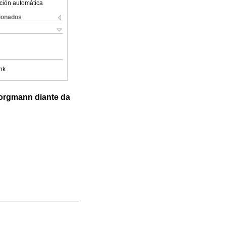
ción automática
cionados
nk
Borgmann diante da