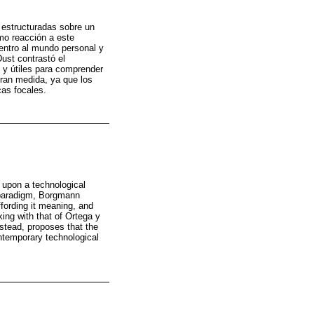
estructuradas sobre un
mo reacción a este
entro al mundo personal y
Dust contrastó el
 y útiles para comprender
gran medida, ya que los
cas focales.
upon a technological
 paradigm, Borgmann
ffording it meaning, and
ing with that of Ortega y
nstead, proposes that the
ntemporary technological