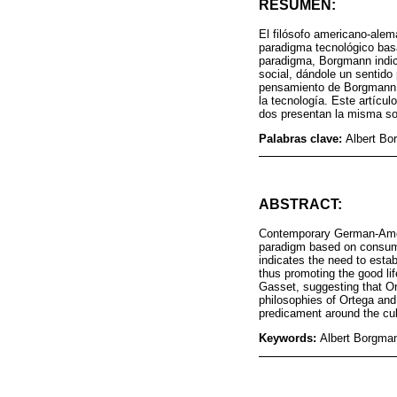
RESUMEN:
El filósofo americano-ale
paradigma tecnológico basa
paradigma, Borgmann indic
social, dándole un sentido
pensamiento de Borgmann c
la tecnología. Este artícu
dos presentan la misma sol
Palabras clave:
Albert Bo
ABSTRACT:
Contemporary German-Ameri
paradigm based on consump
indicates the need to estab
thus promoting the good li
Gasset, suggesting that Or
philosophies of Ortega and
predicament around the cult
Keywords:
Albert Borgman