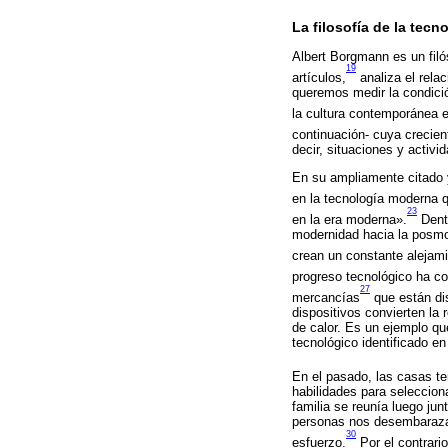
La filosofía de la tec
Albert Borgmann es un filó
19
artículos,
analiza el rela
queremos medir la condició
la cultura contemporánea e
continuación- cuya crecien
decir, situaciones y activ
En su ampliamente citado 
en la tecnología moderna 
23
en la era moderna».
Dentr
modernidad hacia la posmod
crean un constante alejami
progreso tecnológico ha co
27
mercancías
que están dis
dispositivos convierten la
de calor. Es un ejemplo q
tecnológico identificado en
En el pasado, las casas te
habilidades para selecciona
familia se reunía luego jun
personas nos desembarazamo
30
esfuerzo.
Por el contrari