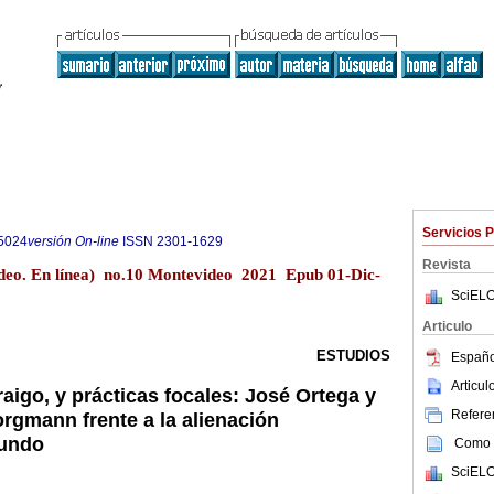
Servicios 
5024
versión On-line
ISSN
2301-1629
Revista
eo. En línea) no.10 Montevideo 2021 Epub 01-Dic-
SciELO
Articulo
ESTUDIOS
Españo
Articu
aigo, y prácticas focales: José Ortega y
Referen
orgmann frente a la alienación
mundo
Como c
SciELO