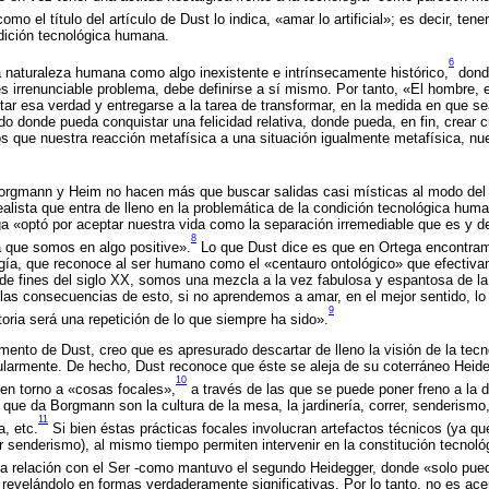
omo el título del artículo de Dust lo indica, «amar lo artificial»; es decir, tene
dición tecnológica humana.
6
a naturaleza humana como algo inexistente e intrínsecamente histórico,
donde
s irrenunciable problema, debe definirse a sí mismo. Por tanto, «El hombre, 
tar esa verdad y entregarse a la tarea de transformar, en la medida en que se
o donde pueda conquistar una felicidad relativa, donde pueda, en fin, crear cu
s que nuestra reacción metafísica a una situación igualmente metafísica, nu
orgmann y Heim no hacen más que buscar salidas casi místicas al modo del
alista que entra de lleno en la problemática de la condición tecnológica huma
ega «optó por aceptar nuestra vida como la separación irremediable que es y de
8
ia que somos en algo positive».
Lo que Dust dice es que en Ortega encontram
logía, que reconoce al ser humano como el «centauro ontológico» que efecti
de fines del siglo XX, somos una mezcla a la vez fabulosa y espantosa de la n
s consecuencias de esto, si no aprendemos a amar, en el mejor sentido, lo a
9
toria será una repetición de lo que siempre ha sido».
mento de Dust, creo que es apresurado descartar de lleno la visión de la tecn
ularmente. De hecho, Dust reconoce que éste se aleja de su coterráneo Heid
10
 en torno a «cosas focales»,
a través de las que se puede poner freno a la 
ue da Borgmann son la cultura de la mesa, la jardinería, correr, senderismo,
11
, etc.
Si bien éstas prácticas focales involucran artefactos técnicos (ya q
r senderismo), al mismo tiempo permiten intervenir en la constitución tecnol
a relación con el Ser -como mantuvo el segundo Heidegger, donde «solo pued
 revelándolo en formas verdaderamente significativas. Por lo tanto, no es ac