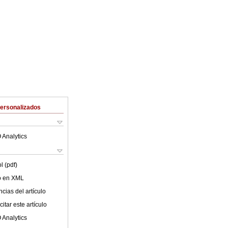
Personalizados
 Analytics
l (pdf)
lo en XML
cias del artículo
itar este artículo
 Analytics