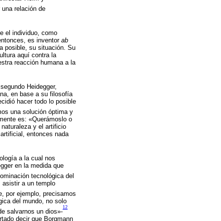
r una relación de
 el individuo, como
entonces, es inventor
ab
a posible, su situación. Su
ltura aquí contra la
estra reacción humana a la
 segundo Heidegger,
na, en base a su filosofía
cidió hacer todo lo posible
os una solución óptima y
vamente es: «Querámoslo o
aturaleza y el artificio
rtificial, entonces nada
ología a la cual nos
egger en la medida que
dominación tecnológica del
 asistir a un templo
ue, por ejemplo, precisamos
ógica del mundo, no solo
12
e salvarnos un dios»-
ertado decir que Borgmann