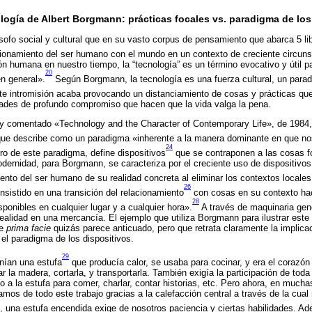
nología de Albert Borgmann: prácticas focales vs. paradigma de los
sofo social y cultural que en su vasto corpus de pensamiento que abarca 5 li
cionamiento del ser humano con el mundo en un contexto de creciente circuns
n humana en nuestro tiempo, la “tecnología” es un término evocativo y útil par
20
n general».
Según Borgmann, la tecnología es una fuerza cultural, un para
te intromisión acaba provocando un distanciamiento de cosas y prácticas qu
idades de profundo compromiso que hacen que la vida valga la pena.
y comentado «Technology and the Character of Contemporary Life», de 1984
que describe como un paradigma «inherente a la manera dominante en que n
24
o de este paradigma, define dispositivos
que se contraponen a las cosas fo
ernidad, para Borgmann, se caracteriza por el creciente uso de dispositivo
ento del ser humano de su realidad concreta al eliminar los contextos locales
26
nsistido en una transición del relacionamiento
con cosas en su contexto ha
28
ponibles en cualquier lugar y a cualquier hora».
A través de maquinaria gene
 realidad en una mercancía. El ejemplo que utiliza Borgmann para ilustrar este
ue
prima facie
quizás parece anticuado, pero que retrata claramente la implicac
 el paradigma de los dispositivos.
29
nían una estufa
que producía calor, se usaba para cocinar, y era el corazón 
r la madera, cortarla, y transportarla. También exigía la participación de toda 
to a la estufa para comer, charlar, contar historias, etc. Pero ahora, en much
s de todo este trabajo gracias a la calefacción central a través de la cual 
o, una estufa encendida exige de nosotros paciencia y ciertas habilidades. A