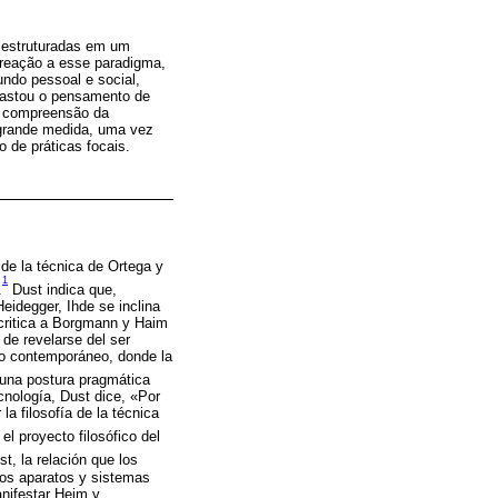
 estruturadas em um
reação a esse paradigma,
ndo pessoal e social,
trastou o pensamento de
a compreensão da
 grande medida, uma vez
 de práticas focais.
 de la técnica de Ortega y
1
.
Dust indica que,
eidegger, Ihde se inclina
 critica a Borgmann y Haim
de revelarse del ser
co contemporáneo, donde la
e una postura pragmática
cnología, Dust dice, «Por
la filosofía de la técnica
l proyecto filosófico del
t, la relación que los
os aparatos y sistemas
anifestar Heim y