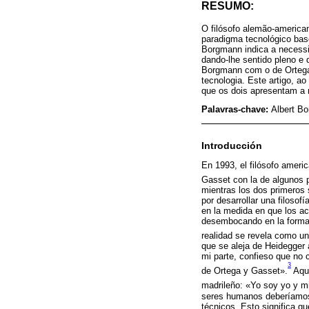
RESUMO:
O filósofo alemão-americ
paradigma tecnológico bas
Borgmann indica a necessi
dando-lhe sentido pleno e
Borgmann com o de Ortega 
tecnologia. Este artigo, 
que os dois apresentam a 
Palavras-chave:
Albert Bo
Introducción
En 1993, el filósofo americ
Gasset con la de algunos 
mientras los dos primeros 
por desarrollar una filosof
en la medida en que los a
desembocando en la forma
realidad se revela como u
que se aleja de Heidegger 
mi parte, confieso que no c
3
de Ortega y Gasset».
Aquí
madrileño: «Yo soy yo y mi
seres humanos deberíamos
técnicos. Esto significa q