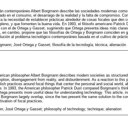
mán contemporáneo Albert Borgmann describe las sociedades modernas como 
do en el consumo, el desarraigo de la realidad y la falta de compromiso. Co
a la necesidad de establecer prácticas alrededor de cosas focales que den c
 pleno, y que fomenten la buena vida. En 1993, el filósofo americano Patrick 
on el de Ortega y Gasset, sugiriendo que Ortega presenta ideas más claras
lo, en cambio, propone que las filosofías de Ortega y Borgmann coinciden en 
ución al problema tecnológico contemporáneo basada en el cultivo de prácti
rgmann; José Ortega y Gasset; filosofía de la tecnología; técnica; alienación
can philosopher Albert Borgmann describes modern societies as structured 
tion, disengagement from reality, and disburdenment. As a reaction to this
lish practices around focal things that center the personal and social world, a
fe. In 1993, the American philosopher Patrick Dust compared Borgmann’s think
tega presents more useful ideas for understanding technology. This article, i
 Borgmann largely overlap, since the two present the same solution to the co
ivation of focal practices.
n; José Ortega y Gasset; philosophy of technology; technique; alienation