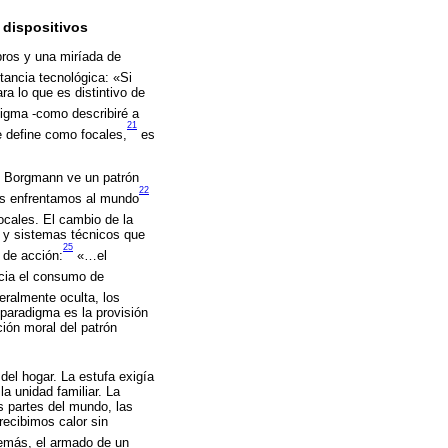
 dispositivos
bros y una miríada de
tancia tecnológica: «Si
a lo que es distintivo de
digma -como describiré a
21
e define como focales,
es
, Borgmann ve un patrón
22
os enfrentamos al mundo
cales. El cambio de la
s y sistemas técnicos que
25
 de acción:
«…el
cia el consumo de
ralmente oculta, los
 paradigma es la provisión
ión moral del patrón
del hogar. La estufa exigía
la unidad familiar. La
as partes del mundo, las
recibimos calor sin
demás, el armado de un