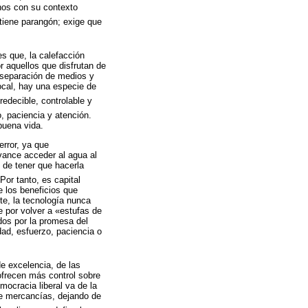
nos con su contexto
tiene parangón; exige que
s que, la calefacción
aquellos que disfrutan de
a separación de medios y
ocal, hay una especie de
redecible, controlable y
, paciencia y atención.
buena vida.
error, ya que
vance acceder al agua al
 de tener que hacerla
 Por tanto, es capital
e los beneficios que
e, la tecnología nunca
 por volver a «estufas de
ados por la promesa del
ad, esfuerzo, paciencia o
e excelencia, de las
 ofrecen más control sobre
ocracia liberal va de la
de mercancías, dejando de