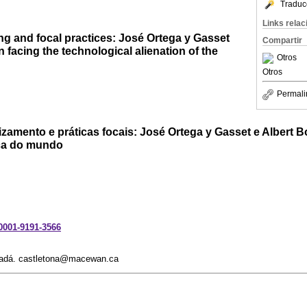
Traduc
Links rela
g and focal practices: José Ortega y Gasset
Compartir
facing the technological alienation of the
Otros
Otros
Permali
izamento e práticas focais: José Ortega y Gasset e Albert 
ica do mundo
-0001-9191-3566
nadá. castletona@macewan.ca