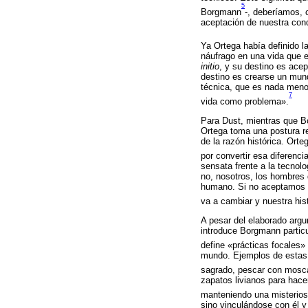
5
Borgmann
-, deberíamos, c
aceptación de nuestra con
Ya Ortega había definido l
náufrago en una vida que e
initio
, y su destino es acep
destino es crearse un mund
técnica, que es nada meno
7
vida como problema».
Para Dust, mientras que B
Ortega toma una postura re
de la razón histórica. Ort
por convertir esa diferenc
sensata frente a la tecno
no, nosotros, los hombres 
humano. Si no aceptamos la
va a cambiar y nuestra his
A pesar del elaborado argu
introduce Borgmann partic
define «prácticas focales»
mundo. Ejemplos de estas q
sagrado, pescar con mosca
zapatos livianos para hace
manteniendo una misterios
sino vinculándose con él y