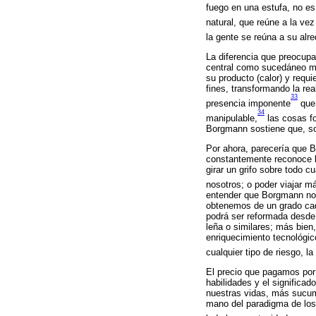
fuego en una estufa, no es
natural, que reúne a la vez
la gente se reúna a su alre
La diferencia que preocupa
central como sucedáneo mo
su producto (calor) y requ
fines, transformando la re
33
presencia imponente
que 
34
manipulable,
las cosas fo
Borgmann sostiene que, sol
Por ahora, parecería que B
constantemente reconoce l
girar un grifo sobre todo 
nosotros; o poder viajar m
entender que Borgmann no e
obtenemos de un grado cad
podrá ser reformada desde
leña o similares; más bien,
enriquecimiento tecnológi
cualquier tipo de riesgo, l
El precio que pagamos por 
habilidades y el significad
nuestras vidas, más sucum
mano del paradigma de los