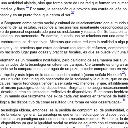
 una actividad aislada, sino que forma parte de una red que forman los huma
31
 medios y fines.
Por tanto, la sensación que provoca una estufa de leña no 
32
dedor y es un punto focal que centra el ser.
 a Borgmann como patrón social y cultural de relacionamiento con el mundo e
derno de las estufas, responde a mecanismos usualmente desconocidos por 
iere de personal especializado para su instalación y reparación. Se basa en l
alidad en una mercancía. En cambio, cuando uno se relaciona con una cosa f
contrarresta los dispositivos. Mientras que estos reducen la realidad a algo p
cales y las prácticas que estas conllevan requieren de esfuerzo, compromiso
o haciendo lugar para cosas y prácticas focales, es que se puede vivir una 
orgmann es un romántico nostálgico, pero calificarlo de esa manera sería un 
as virtudes de la tecnología en diferentes campos. Ciertamente es un gran a
cuando se lo campara con sacar agua de un pozo; o poder comprar ropa en vez
35
ás rápido y más lejos de lo que se puede a caballo (como señala Heikkerö
).
s un ludita sino un agudo observador de la sociedad y la cultura, que ve qu
a vez mayor tecnología tienden a ser cada vez menores, y que, infaliblement
 el mismo paradigma de los dispositivos. Borgmann no aboga necesariamente
 desafía el empleo ilimitado e irreflexivo de dispositivos. Si estamos hechiz
co, un mundo que felizmente nos exige cada vez menos en términos de habilid
36
a lógica del dispositivo da como resultado una forma de vida desarraigada».
tecnología ubicua, entonces, es la pérdida de compromiso, de profundidad, d
o de la vida en general. La paradoja es que en la medida que los dispositivos
bimos a un paradigma que nos controla a nosotros mismos. En efecto, la dem
 dispositivos ya que la igualdad social se mide de acuerdo con el consumo 
37