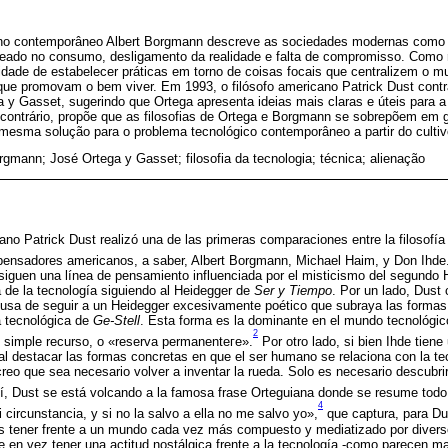
ano contemporâneo Albert Borgmann descreve as sociedades modernas como
eado no consumo, desligamento da realidade e falta de compromisso. Como 
dade de estabelecer práticas em torno de coisas focais que centralizem o mu
 que promovam o bem viver. Em 1993, o filósofo americano Patrick Dust con
y Gasset, sugerindo que Ortega apresenta ideias mais claras e úteis para 
ao contrário, propõe que as filosofias de Ortega e Borgmann se sobrepõem em
mesma solução para o problema tecnológico contemporâneo a partir do cultivo
rgmann; José Ortega y Gasset; filosofia da tecnologia; técnica; alienação
ano Patrick Dust realizó una de las primeras comparaciones entre la filosofía
pensadores americanos, a saber, Albert Borgmann, Michael Haim, y Don Ihde
siguen una línea de pensamiento influenciada por el misticismo del segundo H
ía de la tecnología siguiendo al Heidegger de
Ser y Tiempo
. Por un lado, Dust
cusa de seguir a un Heidegger excesivamente poético que subraya las formas 
 tecnológica de
Ge-Stell
. Esta forma es la dominante en el mundo tecnológi
2
n simple recurso, o «reserva permanenteгe».
Por otro lado, si bien Ihde tien
al destacar las formas concretas en que el ser humano se relaciona con la te
reo que sea necesario volver a inventar la rueda. Solo es necesario descubrir 
, Dust se está volcando a la famosa frase Orteguiana donde se resume todo e
4
 circunstancia, y si no la salvo a ella no me salvo yo»,
que captura, para Dus
 tener frente a un mundo cada vez más compuesto y mediatizado por divers
ue en vez tener una actitud nostálgica frente a la tecnología -como parecen m