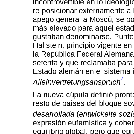
incontrovertible en lo ideológ
re-posicionar externamente a
apego general a Moscú, se po
más elevado para aquel esta
gustaban denominarse. Punto d
Hallstein, principio vigente en
la República Federal Aleman
setenta y que reclamaba para 
Estado alemán en el sistema i
7
Alleinvertretungsanspruch
.
La nueva cúpula definió pronto
resto de países del bloque so
desarrollada
(
entwickelte sozi
expresión eufemística y coher
equilibrio global, pero que e