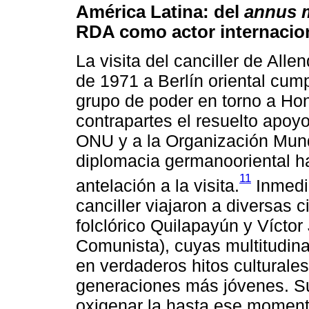
América Latina: del
annus m
RDA como actor internacion
La visita del canciller de Al
de 1971 a Berlín oriental cum
grupo de poder en torno a Hon
contrapartes el resuelto apoyo
ONU y a la Organización Mundi
diplomacia germanooriental h
11
antelación a la visita.
Inmedi
canciller viajaron a diversas 
folclórico Quilapayún y Víctor
Comunista), cuyas multitudina
en verdaderos hitos culturale
generaciones más jóvenes. S
oxigenar la hasta ese momento