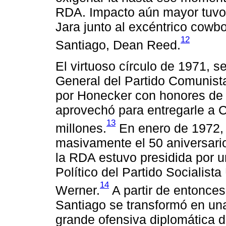
RDA. Impacto aún mayor tuvo e
Jara junto al excéntrico cowb
12
Santiago, Dean Reed.
El virtuoso círculo de 1971, se
General del Partido Comunista,
por Honecker con honores de j
aprovechó para entregarle a C
13
millones.
En enero de 1972, 
masivamente el 50 aniversario 
la RDA estuvo presidida por u
Político del Partido Socialist
14
Werner.
A partir de entonce
Santiago se transformó en un
grande ofensiva diplomática 