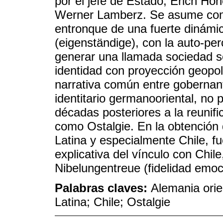
por el jefe de Estado, Erich Hone
Werner Lamberz. Se asume como 
entronque de una fuerte dinámi
(eigenständige), con la auto-per
generar una llamada sociedad so
identidad con proyección geopol
narrativa común entre gobernan
identitario germanooriental, no
décadas posteriores a la reunif
como Ostalgie. En la obtención 
Latina y especialmente Chile, f
explicativa del vínculo con Chil
Nibelungentreue (fidelidad emoc
Palabras claves:
Alemania orie
Latina; Chile; Ostalgie