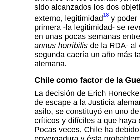
sido alcanzados los dos objet
18
externo, legitimidad
y poder 
primera -la legitimidad- se re
en unas pocas semanas entre 
annus horribilis
de la RDA- al 
segunda caería un año más tar
alemana.
Chile como factor de la Guer
La decisión de Erich Honecker
de escape a la Justicia alema
asilo, se constituyó en uno de
críticos y difíciles a que hay
Pocas veces, Chile ha debido
envergadura y ésta probablem