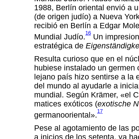
1988, Berlín oriental envió a
(de origen judío) a Nueva Yo
recibió en Berlín a Edgar Mo
16
Mundial Judío.
Un impresiona
estratégica de
Eigenständigke
Resulta curioso que en el núc
hubiese instalado un germen c
lejano país hizo sentirse a la 
del mundo al ayudarle a iniciar
mundial. Según Krämer, «el Ch
matices exóticos (
exotische 
17
germanooriental».
Pese al agotamiento de las po
a inicios de los setenta, ya 