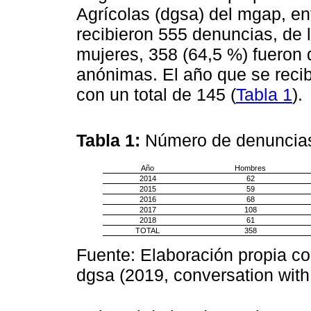
Agrícolas (dgsa) del mgap, en
recibieron 555 denuncias, de 
mujeres, 358 (64,5 %) fueron 
anónimas. El año que se reci
con un total de 145 (
Tabla 1
).
Tabla 1:
Número de denuncias
Año
Hombres
2014
62
2015
59
2016
68
2017
108
2018
61
TOTAL
358
Fuente: Elaboración propia c
dgsa (2019, conversation with