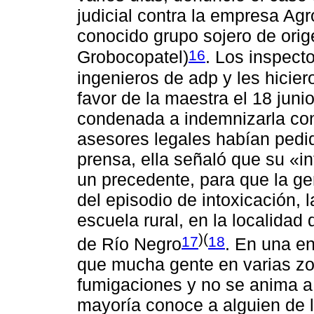
judicial contra la empresa Agro
conocido grupo sojero de ori
16
Grobocopatel)
. Los inspect
ingenieros de adp y les hiciero
favor de la maestra el 18 jun
condenada a indemnizarla con
asesores legales habían pedi
prensa, ella señaló que su «in
un precedente, para que la g
del episodio de intoxicación, 
escuela rural, en la localida
)(
17
18
de Río Negro
. En una en
que mucha gente en varias zo
fumigaciones y no se anima a
mayoría conoce a alguien de l