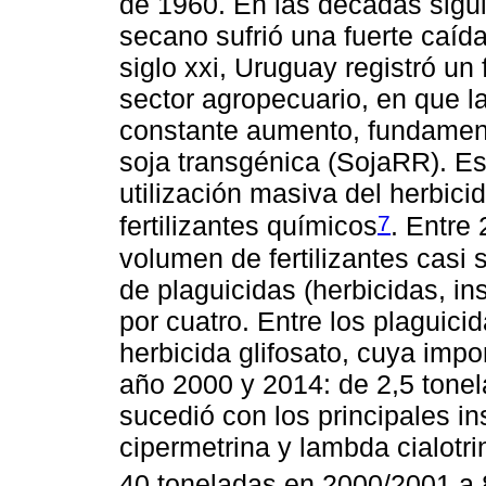
de 1960. En las décadas siguie
secano sufrió una fuerte caída
siglo xxi, Uruguay registró un
sector agropecuario, en que la 
constante aumento, fundament
soja transgénica (SojaRR). E
utilización masiva del herbicid
7
fertilizantes químicos
. Entre
volumen de fertilizantes casi 
de plaguicidas (herbicidas, ins
por cuatro. Entre los plaguicid
herbicida glifosato, cuya imp
año 2000 y 2014: de 2,5 tone
sucedió con los principales ins
cipermetrina y lambda cialotr
40 toneladas en 2000/2001 a