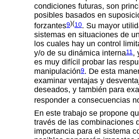
condiciones futuras, son prin
posibles basados en suposicio
)(
9
10
forzantes
. Su mayor utili
sistemas en situaciones de un 
los cuales hay un control limi
11
y/o de su dinámica interna
,
es muy difícil probar las res
9
manipulación
. De esta maner
examinar ventajas y desventaj
deseados, y también para exa
responder a consecuencias n
En este trabajo se propone que
través de las combinaciones 
importancia para el sistema 