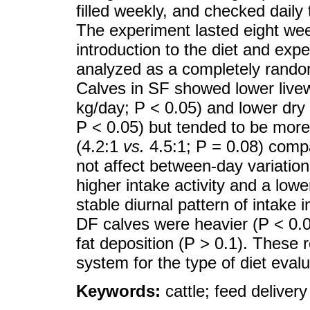
filled weekly, and checked daily 
The experiment lasted eight we
introduction to the diet and exp
analyzed as a completely rando
Calves in SF showed lower liv
kg/day; P < 0.05) and lower dry 
P < 0.05) but tended to be more e
(4.2:1
vs.
4.5:1; P = 0.08) comp
not affect between-day variation
higher intake activity and a low
stable diurnal pattern of intake 
DF calves were heavier (P < 0.0
fat deposition (P > 0.1). These 
system for the type of diet evalu
Keywords:
cattle; feed deliver