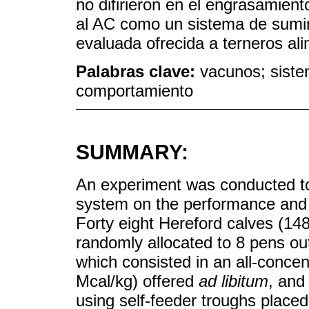
no difirieron en el engrasamient
al AC como un sistema de suminis
evaluada ofrecida a terneros ali
Palabras clave:
vacunos; siste
comportamiento
SUMMARY:
An experiment was conducted to 
system on the performance and b
Forty eight Hereford calves (14
randomly allocated to 8 pens out
which consisted in an all-conce
Mcal/kg) offered
ad libitum
, and
using self-feeder troughs place