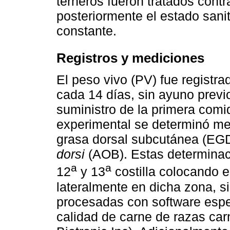
terneros fueron tratados contr
posteriormente el estado sani
constante.
Registros y mediciones
El peso vivo (PV) fue registra
cada 14 días, sin ayuno previ
suministro de la primera comid
experimental se determinó med
grasa dorsal subcutánea (EGD
dorsi
(AOB). Estas determinacio
a
a
12
y 13
costilla colocando e
lateralmente en dicha zona, 
procesadas con software espec
calidad de carne de razas carn