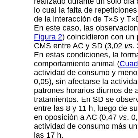
realizado durante un solo día 
lo cual la falta de repeticione
de la interacción de T×S y T×
En este caso, las observacion
Figura 2
) coincidieron con un
CMS entre AC y SD (3,02
vs.
En estas condiciones, la forma
comportamiento animal (
Cuad
actividad de consumo y meno
0,05), sin afectarse la activi
patrones horarios diurnos de a
tratamientos. En SD se obser
entre las 8 y 11 h, luego de s
en oposición a AC (0,47
vs
. 0
actividad de consumo más unif
las 17 h.