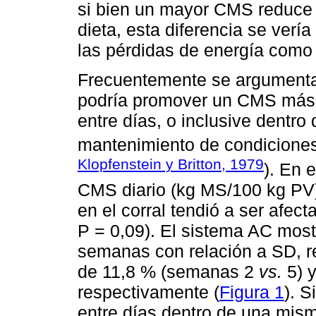
si bien un mayor CMS reduce e
dieta, esta diferencia se ver
las pérdidas de energía como
Frecuentemente se argumenta 
podría promover un CMS más v
entre días, o inclusive dentro 
mantenimiento de condiciones
Klopfenstein y Britton, 1979
). En 
CMS diario (kg MS/100 kg PV)
en el corral tendió a ser afec
P = 0,09). El sistema AC mos
semanas con relación a SD, r
de 11,8 % (semanas 2
vs.
5) 
respectivamente (
Figura 1
). 
entre días dentro de una mis