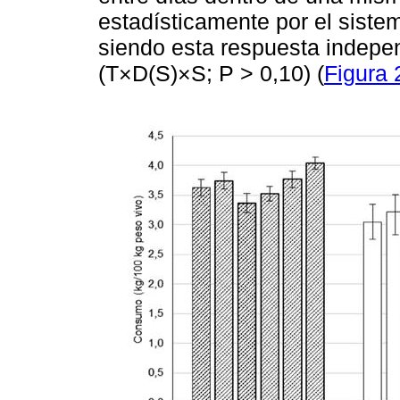
estadísticamente por el siste
siendo esta respuesta indepe
(T×D(S)×S; P > 0,10) (
Figura 