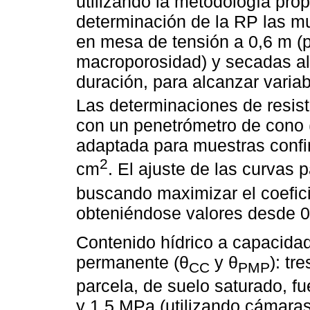
utilizando la metodología pro
determinación de la RP las mu
en mesa de tensión a 0,6 m (p
macroporosidad) y secadas al 
duración, para alcanzar variab
Las determinaciones de resist
con un penetrómetro de cono
adaptada para muestras confin
2
cm
. El ajuste de las curvas 
buscando maximizar el coefici
obteniéndose valores desde 0
Contenido hídrico a capacida
permanente (θ
y θ
): tr
CC
PMP
parcela, de suelo saturado, fu
y 1,5 MPa (utilizando cámaras