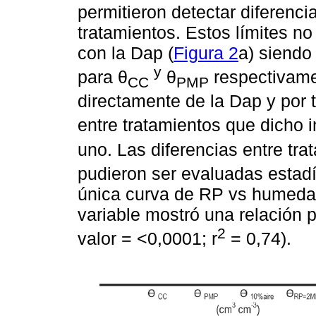
permitieron detectar diferencia
tratamientos. Estos límites no
con la Dap (
Figura 2
a) siendo 
y
para θ
θ
respectivame
CC
PMP
directamente de la Dap y por 
entre tratamientos que dicho i
uno. Las diferencias entre tra
pudieron ser evaluadas estad
única curva de RP vs humedad
variable mostró una relación po
2
valor = <0,0001; r
= 0,74).