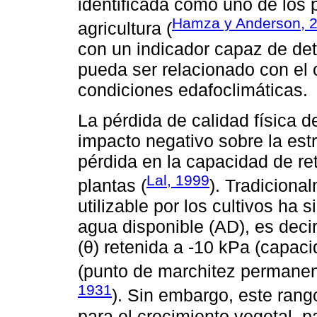
identificada como uno de los p
Hamza y Anderson, 
agricultura (
con un indicador capaz de det
pueda ser relacionado con el 
condiciones edafoclimáticas.
La pérdida de calidad física 
impacto negativo sobre la est
pérdida en la capacidad de re
Lal, 1999
plantas (
). Tradiciona
utilizable por los cultivos ha
agua disponible (AD), es deci
(θ) retenida a -10 kPa (capa
(punto de marchitez permanen
1931
). Sin embargo, este ran
para el crecimiento vegetal, 