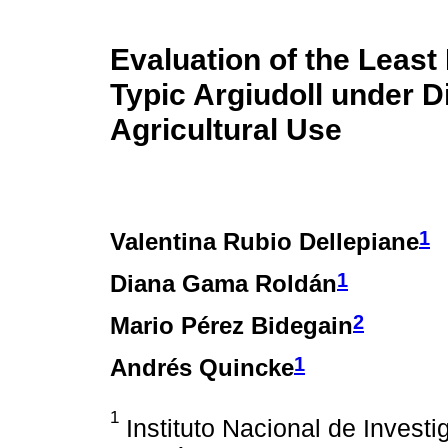
Evaluation of the Least
Typic Argiudoll under Di
Agricultural Use
1
Valentina Rubio Dellepiane
1
Diana Gama Roldán
2
Mario Pérez Bidegain
1
Andrés Quincke
1
Instituto Nacional de Invest