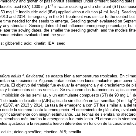
emergency and growth of passionfruit seedlings under different seeding date
-1
bberellic acid (GA) 1000 mg L
in water soaking and a stimulant (ST) compos
-1
d 50 mg L
indolbutiric acid (IBA) applied without dilution (4 mL kg-1). Seedi
 2013 and 2014. Emergency in the ST treatment was similar to the control bu
he time needed for the seeds to emerge. Seedling growth evaluated on Septem
by any stimulant. Seeding dates did not influence emergency percentage, but i
later the sowing dates, the smaller the seedling growth, and the models fitt
characteristics evaluated and the year.
is; gibberellic acid; kinetin; IBA; seed
iflora edulis
f.
flavicarpa
) se adapta bien a temperaturas tropicales. En clima
limitan su crecimiento. Algunos tratamientos con bioestimulantes promueven l
lántula. El objetivo del trabajo fue evaluar la emergencia y el crecimiento de 
ra y tratamientos de las semillas. Se evaluaron dos tratamientos: aplicacione
-1
 imbibición de las semillas, y un estimulante compuesto (ST) de 90 mg L
de
-1
1 de ácido indolbutírico (AIB) aplicado sin dilución en las semillas (4 mL kg
 y 02/07, en 2013 y 2014. La tasa de emergencia con ST fue similar a la del te
desde la siembra hasta la emergencia. El crecimiento de plántulas, evaluad
ignificativamente con ningún estimulante. Las fechas de siembra no afectaro
s siembras más tardías la emergencia fue más lenta. El atraso en la siembra
elos ajustados a la respuesta fueron diferentes en función de la característic
 edulis; ácido giberélico; cinetina; AIB; semilla