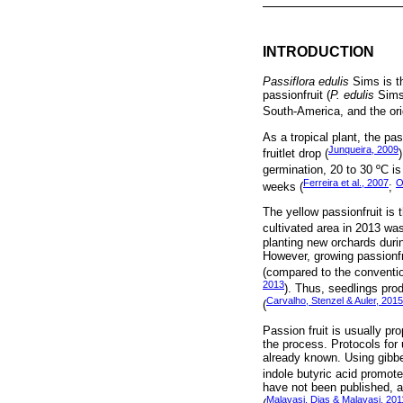
INTRODUCTION
Passiflora edulis
Sims is th
passionfruit (
P. edulis
Sims
South-America, and the ori
As a tropical plant, the pa
Junqueira, 2009
fruitlet drop (
germination, 20 to 30 ºC i
Ferreira et al., 2007
O
weeks (
;
The yellow passionfruit is 
cultivated area in 2013 was
planting new orchards duri
However, growing passionfr
(compared to the convention
2013
). Thus, seedlings pro
Carvalho, Stenzel & Auler, 2015
(
Passion fruit is usually p
the process. Protocols for 
already known. Using gibbe
indole butyric acid promotes
have not been published, a
Malavasi, Dias & Malavasi, 201