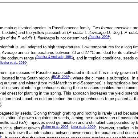
e main cultivated species in Passifloraceae family. Two
formae speciales
are
 f.
edulis
) and the yellow passionfruit (
P. edulis
f.
flavicarpa
O. Deg.).
P. eduli
Pereira, 2008
gin of the
P. edulis
f.
flavicarpa
is not determined (
).
ssionfruit is well adapted to high temperatures. Low temperatures for a long t
). Average annual temperatures between 23 and 27 ºC are ideal for its cultivati
Pereira & Andrade, 1994
s the optimum range (
), and in tropical conditions, seeds g
liveira et al., 2010
).
the major species of Passifloraceae cultivated in Brazil. It is mainly grown in 
IBGE, 2015
 located in the South region (
), where the climate is subtropical. In a
ng autumn and winter (from mid-March to mid-September) is impracticable becau
uit nursery plants in greenhouses during those seasons enables the obtainmen
al ones) for planting in the spring. This approach increases the yield potential 
duction must count on cold protection through greenhouses to be planted at th
).
ropagated by seeds. Cloning through grafting and rooting is rarely used becaus
utilization of growth regulators in seeds, aiming the maximization of passionfr
rellic acid (GA) improves seed germination and a stimulant compounded by kin
Echer et al., 2006
Lima et al., 2009
 initial plantlet growth (
;
). However, studies in 
nd it is known that interactions between environment temperature and doses o
1