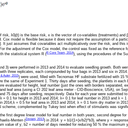
of risk, λ0j(t) is the base risk, x is the vector of co-variables (treatments) and 
 Cox model is flexible because it does not require the assumption of a particul
)]. It just assumes that covariables act multiplicatively over the risk, and this 
 For the adjustment of the Cox model, the control was fixed as the reference 
R Core Team, 2014
th the statistical system R (
), using the procedures of the Su
d 3) were performed in 2013 and 2014 to evaluate seedling growth. Both were
ith three replicates, each compounded by four bags in 2013 and six in 2014.
 & Auler, 2015
) were used, filled with Tecnomax HF substrate fertilized with 15 % 
e the same of Experiment 1. Thirty days after seeding, the plantlets in each 
ere evaluated for height, leaf number (just the ones with borders separated, e
r and leaf area (using a CI 202 leaf area meter - CID-Bioscience, USA), on Se
and 75 days after seeding, respectively. Data for each year were submitted to 
 = 0.1 for height in 2013 and 2014; λ= 0.1 for leaf number in 2013 and λ = 1 in
n 2014;λ = 0.5 for leaf area in 2013 and 2014; λ = 0.1 form dry matter in 2013
ial scheme, complemented by Tukey test when effect of stimulants was signifi
e first degree linear model for leaf number in both years; second degree for 
Zeviani, 2013
haelis-Menten (
) in 2014: y = b1/(1+(x/b2)^b3), where y = response
mum value of y; b2 = number of days needed for reducing 50 % the maximum 