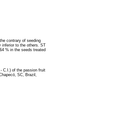
the contrary of seeding
inferior to the others. ST
64 % in the seeds treated
.I.) of the passion fruit
 Chapecó, SC, Brazil,