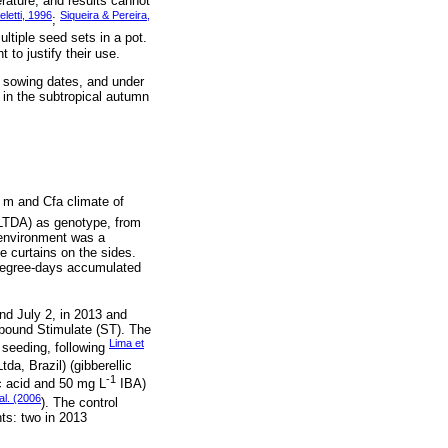
rature, and results cannot
eletti, 1996
Siqueira & Pereira,
;
ltiple seed sets in a pot.
 to justify their use.
t sowing dates, and under
 in the subtropical autumn
 m and Cfa climate of
 LTDA) as genotype, from
 environment was a
 curtains on the sides.
y degree-days accumulated
nd July 2, in 2013 and
mpound Stimulate (ST). The
Lima et
 seeding, following
a, Brazil) (gibberellic
-1
c acid and 50 mg L
IBA)
al. (2006
). The control
ts: two in 2013