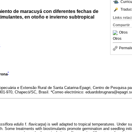
Curric
Traduc
iento de maracuyá con diferentes fechas de
imulantes, en otoño e invierno subtropical
Links rela
Compartir
Otros
Otros
¹
Permali
¹
rona
ecuária e Extensão Rural de Santa Catarina-Epagri, Centro de Pesquisa para
01-970, Chapecó/SC, Brasil. *Correo electrónico: eduardobrugnara@epagri.sc
ssiflora edulis
f.
flavicarpa
) is well adapted to tropical temperatures. Under su
th. Some treatments with biostimulants promote germination and seedling initi