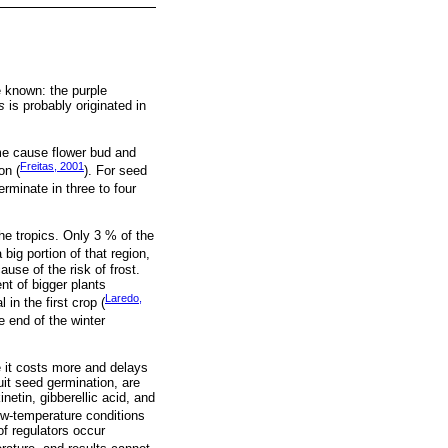
 known: the purple
s
is probably originated in
ime cause flower bud and
Freitas, 2001
on (
). For seed
erminate in three to four
the tropics. Only 3 % of the
 big portion of that region,
se of the risk of frost.
t of bigger plants
Laredo,
in the first crop (
e end of the winter
e it costs more and delays
uit seed germination, are
etin, gibberellic acid, and
low-temperature conditions
f regulators occur