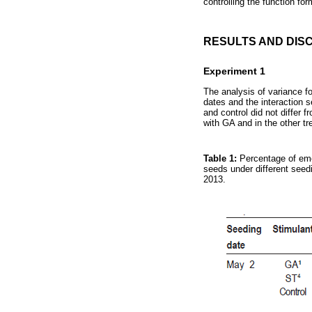
controlling the function for
RESULTS AND DIS
Experiment 1
The analysis of variance fo
dates and the interaction s
and control did not differ f
with GA and in the other t
Table 1:
Percentage of eme
seeds under different seed
2013.