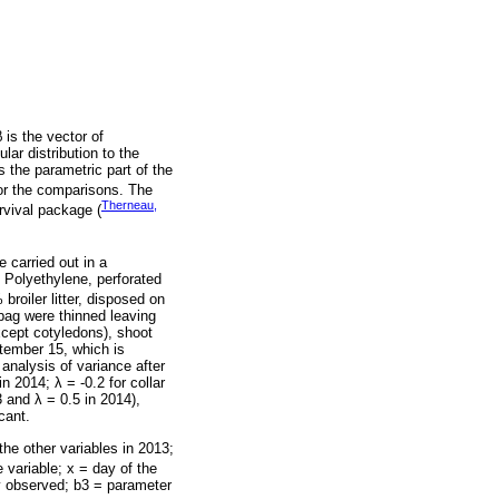
β is the vector of
ar distribution to the
is the parametric part of the
for the comparisons. The
Therneau,
rvival package (
 carried out in a
 Polyethylene, perforated
broiler litter, disposed on
bag were thinned leaving
xcept cotyledons), shoot
ptember 15, which is
analysis of variance after
 2014; λ = -0.2 for collar
 and λ = 0.5 in 2014),
cant.
the other variables in 2013;
 variable; x = day of the
y observed; b3 = parameter