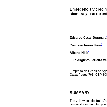
Emergencia y crecim
siembra y uso de est
Eduardo Cesar Brugnara
¹
Cristiano Nunes Nesi
¹
Alberto Höfs
Luiz Augusto Ferreira Ve
¹
Empresa de Pesquisa Agrop
Caixa Postal 791, CEP 898
SUMMARY:
The yellow passionfruit (
Pa
temperatures limit its grow