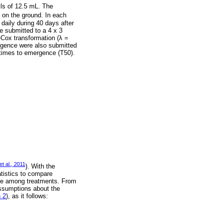
lls of 12.5 mL. The
y on the ground. In each
daily during 40 days after
e submitted to a 4 x 3
-Cox transformation (λ =
ergence were also submitted
 times to emergence (T50).
t al., 2011
). With the
atistics to compare
nce among treatments. From
assumptions about the
 2
), as it follows: