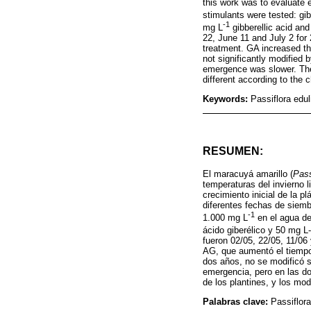
this work was to evaluate 
stimulants were tested: gi
-1
mg L
gibberellic acid an
22, June 11 and July 2 for
treatment. GA increased t
not significantly modified 
emergence was slower. The 
different according to the 
Keywords:
Passiflora edul
RESUMEN:
El maracuyá amarillo (
Pass
temperaturas del invierno 
crecimiento inicial de la p
diferentes fechas de siemb
-1
1.000 mg L
en el agua de
ácido giberélico y 50 mg L-
fueron 02/05, 22/05, 11/06
AG, que aumentó el tiempo 
dos años, no se modificó s
emergencia, pero en las do
de los plantines, y los mod
Palabras clave:
Passiflora