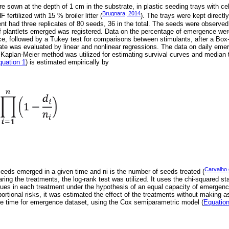
e sown at the depth of 1 cm in the substrate, in plastic seeding trays with ce
Brugnara, 2014
ertilized with 15 % broiler litter (
). The trays were kept directl
nt had three replicates of 80 seeds, 36 in the total. The seeds were observed 
 plantlets emerged was registered. Data on the percentage of emergence wer
ance, followed by a Tukey test for comparisons between stimulants, after a Box
date was evaluated by linear and nonlinear regressions. The data on daily em
e Kaplan-Meier method was utilized for estimating survival curves and median
quation 1
) is estimated empirically by
Carvalho e
seeds emerged in a given time and ni is the number of seeds treated (
ring the treatments, the log-rank test was utilized. It uses the chi-squared st
ues in each treatment under the hypothesis of an equal capacity of emerge
portional risks, it was estimated the effect of the treatments without making 
 the time for emergence dataset, using the Cox semiparametric model (
Equation