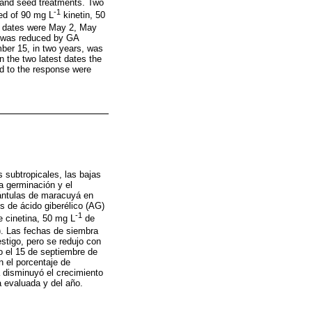
s and seed treatments. Two
-1
ed of 90 mg L
kinetin, 50
ng dates were May 2, May
t was reduced by GA
ber 15, in two years, was
n the two latest dates the
ed to the response were
s subtropicales, las bajas
a germinación y el
plántulas de maracuyá en
s de ácido giberélico (AG)
-1
 cinetina, 50 mg L
de
). Las fechas de siembra
stigo, pero se redujo con
o el 15 de septiembre de
n el porcentaje de
 disminuyó el crecimiento
a evaluada y del año.