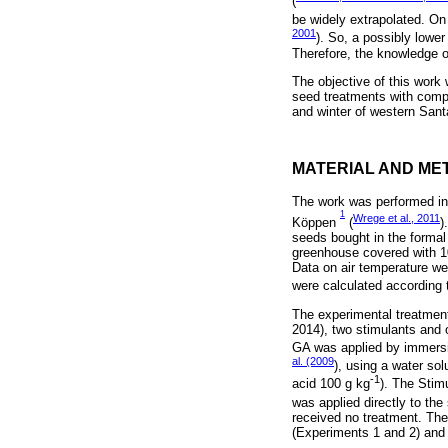
(
be widely extrapolated. O
2001
). So, a possibly lowe
Therefore, the knowledge of
The objective of this work
seed treatments with compo
and winter of western Santa
MATERIAL AND ME
The work was performed in 
1
Wrege et al., 2011
Köppen
(
)
seeds bought in the formal
greenhouse covered with 10
Data on air temperature we
were calculated according
The experimental treatment
2014), two stimulants and 
GA was applied by immersion
al. (2009
), using a water sol
-1
acid 100 g kg
). The Stim
was applied directly to th
received no treatment. The
(Experiments 1 and 2) and 