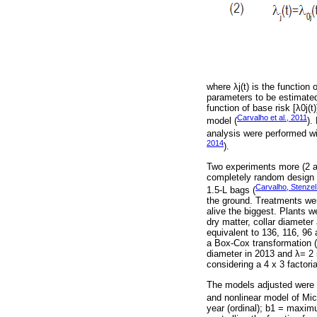
where λj(t) is the function 
parameters to be estimated.
function of base risk [λ0j(t
Carvalho et al., 2011
model (
).
analysis were performed wi
2014
).
Two experiments more (2 an
completely random design w
Carvalho, Stenzel
1.5-L bags (
the ground. Treatments wer
alive the biggest. Plants w
dry matter, collar diamete
equivalent to 136, 116, 96 
a Box-Cox transformation (λ
diameter in 2013 and λ= 2 i
considering a 4 x 3 factor
The models adjusted were th
and nonlinear model of Mic
year (ordinal); b1 = maxi