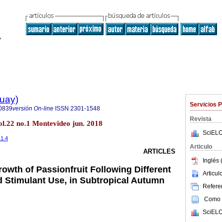
guay)
Servicios 
0839
versión On-line
ISSN
2301-1548
Revista
l.22 no.1 Montevideo jun. 2018
SciELO
.1.4
Articulo
ARTICLES
Inglés 
wth of Passionfruit Following Different
Articu
 Stimulant Use, in Subtropical Autumn
Referen
Como c
SciELO