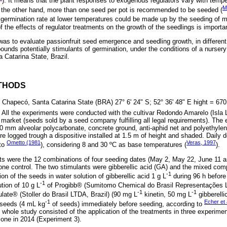
). It means that the plant responses to exogenous regulators vary with tempe
M
n the other hand, more than one seed per pot is recommended to be seeded (
r germination rate at lower temperatures could be made up by the seeding of mu
 the effects of regulator treatments on the growth of the seedlings is important
 was to evaluate passionfruit seed emergence and seedling growth, in differen
unds potentially stimulants of germination, under the conditions of a nursery
 Catarina State, Brazil.
THODS
Chapecó, Santa Catarina State (BRA) 27° 6' 24" S; 52° 36' 48" E hight = 670
. All the experiments were conducted with the cultivar Redondo Amarelo (Isla
 market (seeds sold by a seed company fulfilling all legal requirements). The
 mm alveolar polycarbonate, concrete ground, anti-aphid net and polyethylene
re logged trough a dispositive installed at 1.5 m of height and shaded. Dail
Ometto (1981
Veras, 1997
 to
), considering 8 and 30 ºC as base temperatures (
).
s were the 12 combinations of four seeding dates (May 2, May 22, June 11 a
one control. The two stimulants were gibberellic acid (GA) and the mixed co
-1
 of the seeds in water solution of gibberellic acid 1 g L
during 96 h before
-1
ution of 10 g L
of Progibb® (Sumitomo Chemical do Brasil Representações Ltd
-1
-1
ulate® (Stoller do Brasil LTDA, Brazil) (90 mg L
kinetin, 50 mg L
gibberelli
-1
Echer et 
e seeds (4 mL kg
of seeds) immediately before seeding, according to
 whole study consisted of the application of the treatments in three experimen
one in 2014 (Experiment 3).