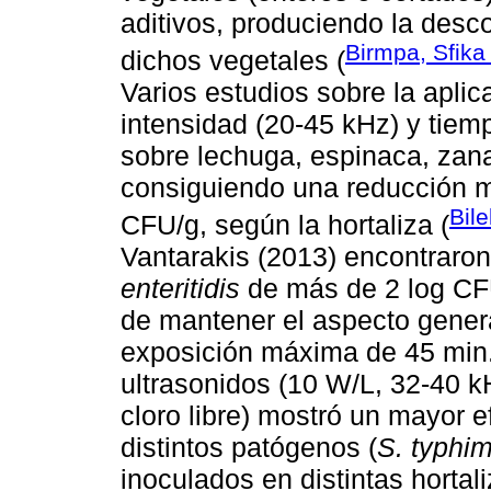
aditivos, produciendo la desc
Birmpa, Sfika
dichos vegetales (
Varios estudios sobre la aplic
intensidad (20-45 kHz) y tiem
sobre lechuga, espinaca, zana
consiguiendo una reducción mi
Bil
CFU/g, según la hortaliza (
Vantarakis (2013) encontraro
enteritidis
de más de 2 log CF
de mantener el aspecto genera
exposición máxima de 45 min
ultrasonidos (10 W/L, 32-40 
cloro libre) mostró un mayor 
distintos patógenos (
S. typhi
inoculados en distintas hortal