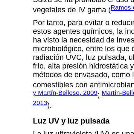
Ramos e
vegetales de IV gama (
Por tanto, para evitar o reduc
estos agentes químicos, la in
ha visto la necesidad de inves
microbiológico, entre los que
radiación UVC, luz pulsada, u
frío, alta presión hidrostática
métodos de envasado, como lo
comestibles con antimicrobian
y Martín-Belloso, 2009
Martín-Bell
;
2013
).
Luz UV y luz pulsada
La luz ultravioleta (UV) es un