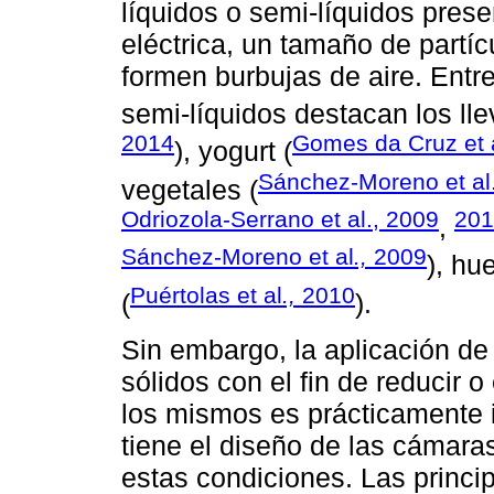
líquidos o semi-líquidos pres
eléctrica, un tamaño de partí
formen burbujas de aire. Entre
semi-líquidos destacan los ll
2014
Gomes da Cruz et 
), yogurt (
Sánchez-Moreno et al
vegetales (
Odriozola-Serrano et al., 2009
201
,
Sánchez-Moreno et al
.,
2009
), hu
Puértolas et al
.,
2010
(
).
Sin embargo, la aplicación d
sólidos con el fin de reducir o
los mismos es prácticamente i
tiene el diseño de las cámaras
estas condiciones. Las princi