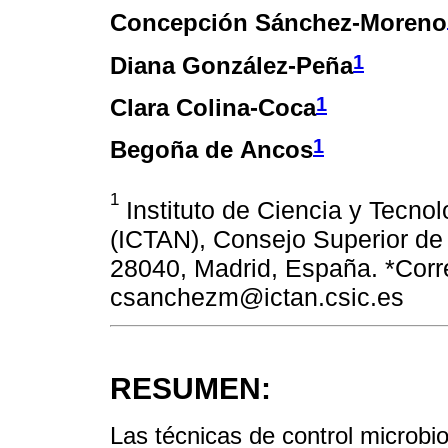
Concepción Sánchez-Moreno
1
Diana González-Peña
1
Clara Colina-Coca
1
Begoña de Ancos
1
Instituto de Ciencia y Tecnol
(ICTAN), Consejo Superior de 
28040, Madrid, España. *Corre
csanchezm@ictan.csic.es
RESUMEN:
Las técnicas de control microbi