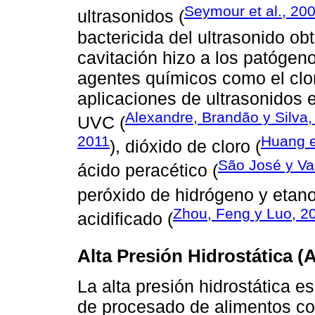
Seymour et al., 20
ultrasonidos (
bactericida del ultrasonido ob
cavitación hizo a los patógen
agentes químicos como el clo
aplicaciones de ultrasonidos
Alexandre, Brandão y Silva,
UVC (
2011
Huang e
), dióxido de cloro (
São José y Van
ácido peracético (
peróxido de hidrógeno y etano
Zhou, Feng y Luo, 2
acidificado (
Alta Presión Hidrostática (
La alta presión hidrostática 
de procesado de alimentos co