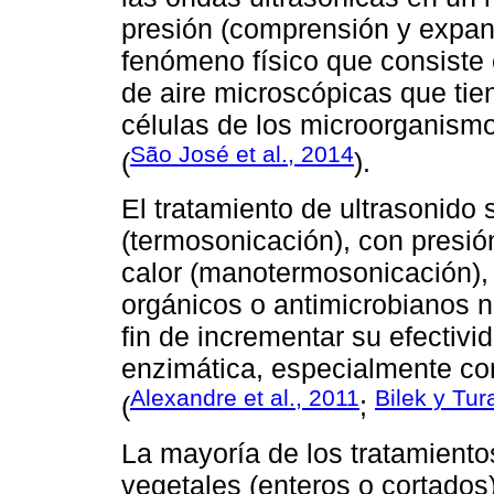
presión (comprensión y expans
fenómeno físico que consiste 
de aire microscópicas que tien
células de los microorganism
São José et al., 2014
(
).
El tratamiento de ultrasonido
(termosonicación), con presió
calor (manotermosonicación), 
orgánicos o antimicrobianos natu
fin de incrementar su efectivi
enzimática, especialmente con
Alexandre et al., 2011
Bilek y Tur
(
;
La mayoría de los tratamientos
vegetales (enteros o cortados