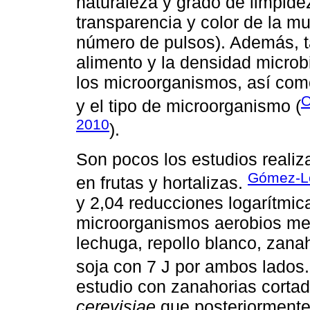
naturaleza y grado de limpide
transparencia y color de la mu
número de pulsos). Además, ta
alimento y la densidad microb
los microorganismos, así como
O
y el tipo de microorganismo (
2010
).
Son pocos los estudios realiz
Gómez-Ló
en frutas y hortalizas.
y 2,04 reducciones logarítmic
microorganismos aerobios mesó
lechuga, repollo blanco, zana
soja con 7 J por ambos lados
estudio con zanahorias corta
cerevisiae
que posteriormente