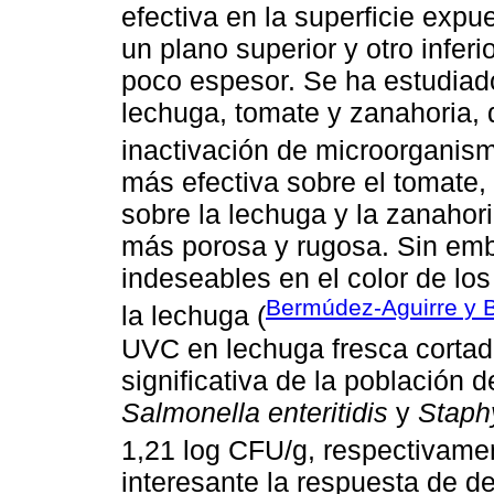
efectiva en la superficie expu
un plano superior y otro infer
poco espesor. Se ha estudiado
lechuga, tomate y zanahoria, 
inactivación de microorganism
más efectiva sobre el tomate, 
sobre la lechuga y la zanahor
más porosa y rugosa. Sin emb
indeseables en el color de l
Bermúdez-Aguirre y 
la lechuga (
UVC en lechuga fresca corta
significativa de la población 
Salmonella enteritidis
y
Staph
1,21 log CFU/g, respectivamen
interesante la respuesta de d