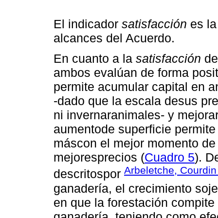
El indicador
satisfacción
es la
alcances del Acuerdo.
En cuanto a la
satisfacción
de
ambos evalúan de forma positi
permite acumular capital en a
-dado que la escala desus pred
ni invernaranimales- y mejorar
aumentode superficie permite 
máscon el mejor momento de v
mejoresprecios (
Cuadro 5
). D
Arbeletche, Courdin 
descritospor
ganadería, el crecimiento soje
en que la forestación compite
ganadería, teniendo como efec