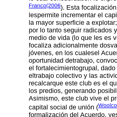
Franco(2006
). Esta focalizació
lespermite incrementar el cap
la mayor superficie a explotar
por lo tanto seguir radicados 
medio de vida (lo que les es
focaliza adicionalmente dosva
jóvenes, en los cualesel Acu
oportunidad detrabajo, convocá
el fortalecimientogrupal, dado
eltrabajo colectivo y las acti
recalcarque este club es el 
los predios, generando posib
Asimismo, este club vive el p
Woolco
capital social de unión (
formalización del Acuerdo, ye