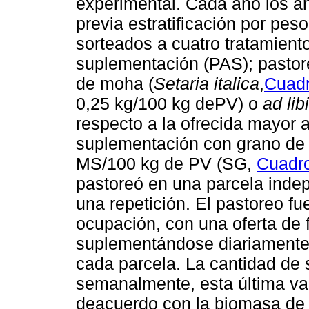
experimental. Cada año los ani
previa estratificación por pes
sorteados a cuatro tratamiento
suplementación (PAS); pastor
de moha (
Setaria italica
,
Cuadr
0,25 kg/100 kg dePV) o
ad lib
respecto a la ofrecida mayor 
suplementación con grano de 
MS/100 kg de PV (SG,
Cuadr
pastoreó en una parcela inde
una repetición. El pastoreo fu
ocupación, con una oferta de 
suplementándose diariamente
cada parcela. La cantidad de 
semanalmente, esta última var
deacuerdo con la biomasa de 