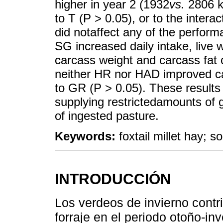
higher in year 2 (1932
vs.
2806 kg
to T (P > 0.05), or to the intera
did notaffect any of the perform
SG increased daily intake, live
carcass weight and carcass fat
neither HR nor HAD improved c
to GR (P > 0.05). These results 
supplying restrictedamounts of g
of ingested pasture.
Keywords:
foxtail millet hay; 
INTRODUCCIÓN
Los verdeos de invierno contr
forraje en el periodo otoño-i