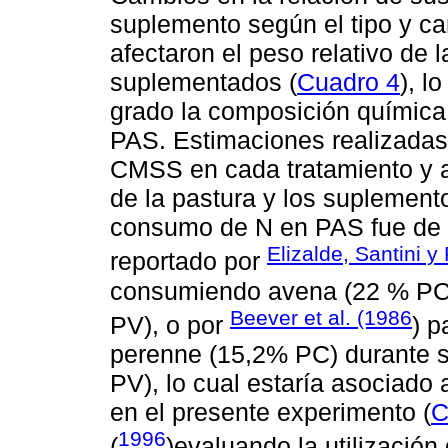
suplemento según el tipo y c
afectaron el peso relativo de l
suplementados (
Cuadro 4
), l
grado la composición química y
PAS. Estimaciones realizadas
CMSS en cada tratamiento y 
de la pastura y los suplement
consumo de N en PAS fue de 
Elizalde, Santini y
reportado por
consumiendo avena (22 % PC) 
Beever et al. (1986
PV), o por
) p
perenne (15,2% PC) durante s
PV), lo cual estaría asociado
en el presente experimento (
C
1996
(
)evaluando la utilizació