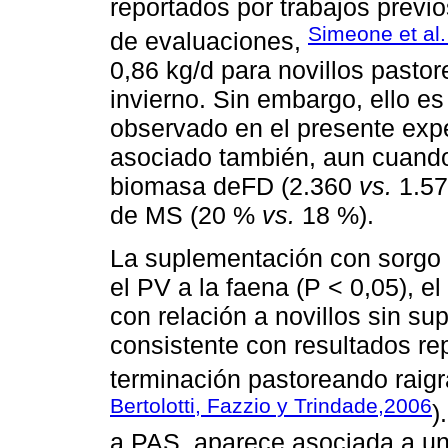
reportados por trabajos previ
Simeone et al.
de evaluaciones,
0,86 kg/d para novillos pasto
invierno. Sin embargo, ello 
observado en el presente exp
asociado también, aun cuando
biomasa deFD (2.360
vs.
1.57
de MS (20 %
vs.
18 %).
La suplementación con sorgo 
el PV a la faena (P < 0,05), e
con relación a novillos sin s
consistente con resultados re
terminación pastoreando raigr
Bertolotti, Fazzio y Trindade,2006
)
a PAS, aparece asociada a un