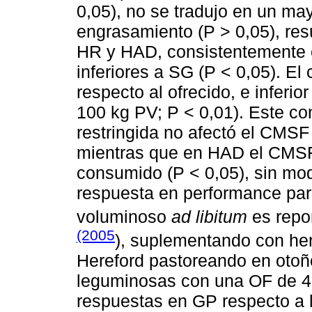
0,05), no se tradujo en un ma
engrasamiento (P > 0,05), res
HR y HAD, consistentemente e
inferiores a SG (P < 0,05). E
respecto al ofrecido, e inferi
100 kg PV; P < 0,01). Este c
restringida no afectó el CMSF
mientras que en HAD el CMSF
consumido (P < 0,05), sin mod
respuesta en performance par
voluminoso
ad libitum
es repor
(2005
), suplementando con he
Hereford pastoreando en oto
leguminosas con una OF de 4
respuestas en GP respecto a 