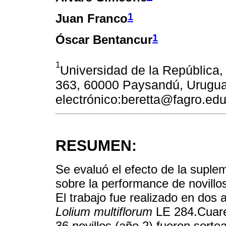
1
Juan Franco
1
Óscar Bentancur
1
Universidad de la República,
363, 60000 Paysandú, Urugua
electrónico:beretta@fagro.ed
RESUMEN:
Se evaluó el efecto de la supl
sobre la performance de novillo
El trabajo fue realizado en dos
Lolium multiflorum
LE 284.Cuaren
36 novillos (año 2) fueron sort