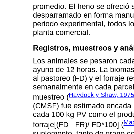
promedio. El heno se ofreció si
desparramado en forma manual
periodo experimental, todos l
planta comercial.
Registros, muestreos y aná
Los animales se pesaron cada
ayuno de 12 horas. La biomas
al pastoreo (FD) y el forraje 
semanalmente en cada parcela
Haydock y Shaw, 197
muestreo (
(CMSF) fue estimado encada 
cada 100 kg PV como el produc
Mac
forraje[(FD - FR)/ FD*100] (
suplemento, tanto de grano c