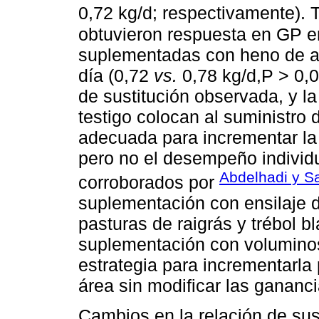
0,72 kg/d; respectivamente)
obtuvieron respuesta en GP e
suplementadas con heno de alf
día (0,72
vs.
0,78 kg/d,P > 0,0
de sustitución observada, y la
testigo colocan al suministro
adecuada para incrementar la
pero no el desempeño individu
Abdelhadi y Sa
corroborados por
suplementación con ensilaje d
pasturas de raigrás y trébol b
suplementación con voluminos
estrategia para incrementarla
área sin modificar las gananci
Cambios en la relación de sust