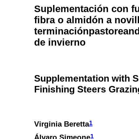
Suplementación con f
fibra o almidón a novil
terminaciónpastorean
de invierno
Supplementation with So
Finishing Steers Grazi
1
Virginia Beretta
1
Álvaro Simeone