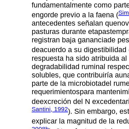
fundamentalmente como parte 
Sim
engorde previo a la faena (
antecedentes señalan quenovi
pasturas durante etapastempra
registran baja gananciade pes
deacuerdo a su digestibilidad 
respuesta ha sido atribuida al
degradabilidad ruminal respec
solubles, que contribuiría aun
parte de la microbiotadel rum
requerimientospara mantenimi
deexcreción del N excedentari
Santini, 1992
). Sin embargo, est
explicar la magnitud de la re
2008b