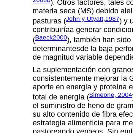
). Otros factores, tales
materia seca (MS) debido ale
John y Utyatt,1987
pasturas (
) y 
contribuiríaa generar condicio
Baeck2000
(
), también han sid
determinantesde la baja perfo
de magnitud variable dependi
La suplementación con grano
consistentemente mejorar la G
aporte en energía y proteína
Simeone, 2004
total de energía (
el suministro de heno de gram
su alto contenido de fibra efe
estrategia alimenticia para m
pastoreando verdeos. Sin emba