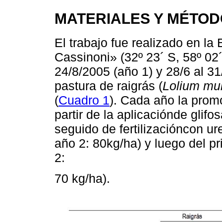
MATERIALES Y MÉTO
El trabajo fue realizado en l
Cassinoni» (32º 23´ S, 58º 02
24/8/2005 (año 1) y 28/6 al 3
pastura de raigrás (
Lolium mul
(
Cuadro 1
). Cada año la prom
partir de la aplicaciónde glifo
seguido de fertilizacióncon ur
año 2: 80kg/ha) y luego del p
2:
70 kg/ha).