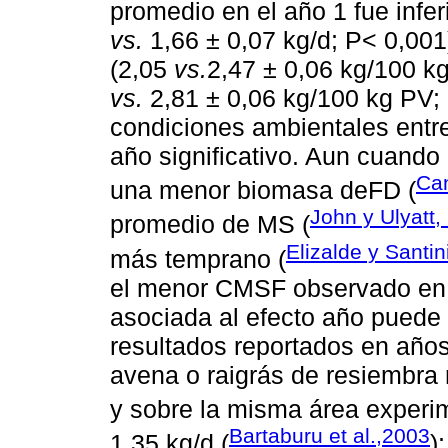
promedio en el año 1 fue infer
vs.
1,66 ± 0,07 kg/d; P< 0,00
(2,05
vs.
2,47 ± 0,06 kg/100 k
vs.
2,81 ± 0,06 kg/100 kg PV; 
condiciones ambientales entre
año significativo. Aun cuand
Ca
una menor biomasa deFD (
John y Ulyatt,
promedio de MS (
Elizalde y Santin
más temprano (
el menor CMSF observado en e
asociada al efecto año puede
resultados reportados en año
avena o raigrás de resiembra 
y sobre la misma área experim
Bartaburu et al.,2003
1,35 kg/d (
)