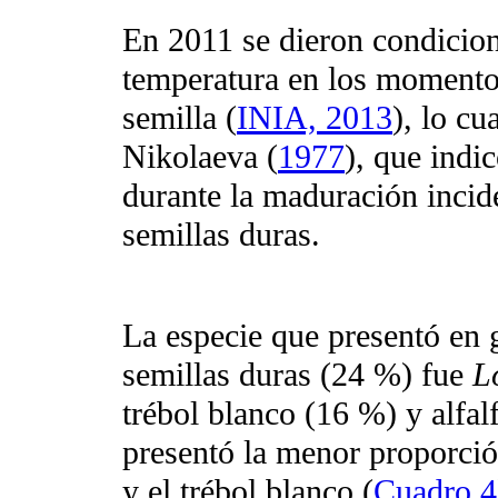
En 2011 se dieron condicion
temperatura en los momentos
semilla (
INIA, 2013
), lo cu
Nikolaeva (
1977
), que indi
durante la maduración incid
semillas duras.
La especie que presentó en 
semillas duras (24 %) fue
L
trébol blanco (16 %) y alfalf
presentó la menor proporció
y el trébol blanco (
Cuadro 4