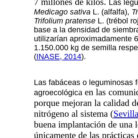
7 millones de kilos.
Las leg
Medicago sativa
L. (alfalfa),
T
Trifolium pratense
L. (trébol ro
base a la densidad de siembr
utilizarían aproximadamente 
1.150.000 kg de semilla resp
(
INASE, 2014
).
Las fabáceas o leguminosas f
a en las comuni
agroecológic
porque mejoran la calidad de
nitrógeno al sistema (
Sevill
buena implantación de una 
únicamente de las prácticas