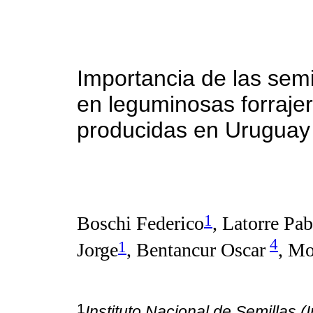
Importancia de las semi
en leguminosas forraje
producidas en Uruguay
1
Boschi Federico
, Latorre Pab
4
1
Jorge
, Bentancur Oscar
, Mo
1
Instituto Nacional de Semillas (