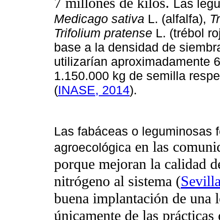
7 millones de kilos.
Las leg
Medicago sativa
L. (alfalfa),
T
Trifolium pratense
L. (trébol ro
base a la densidad de siembr
utilizarían aproximadamente 
1.150.000 kg de semilla resp
(
INASE, 2014
).
Las fabáceas o leguminosas f
a en las comuni
agroecológic
porque mejoran la calidad de
nitrógeno al sistema (
Sevill
buena implantación de una 
únicamente de las prácticas