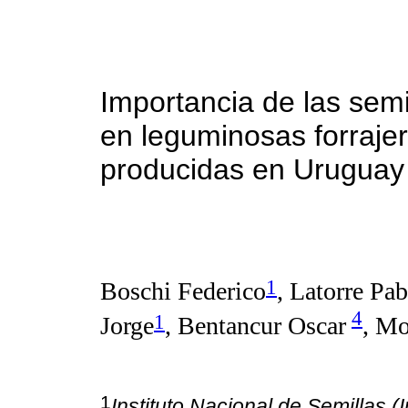
Importancia de las semi
en leguminosas forraje
producidas en Uruguay
1
Boschi Federico
, Latorre Pab
4
1
Jorge
, Bentancur Oscar
, Mo
1
Instituto Nacional de Semillas (