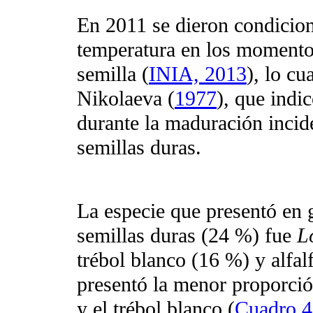
En 2011 se dieron condicion
temperatura en los momentos
semilla (
INIA, 2013
), lo cu
Nikolaeva (
1977
), que indi
durante la maduración incid
semillas duras.
La especie que presentó en 
semillas duras (24 %) fue
L
trébol blanco (16 %) y alfalf
presentó la menor proporció
y el trébol blanco (
Cuadro 4