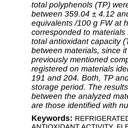
total polyphenols (TP) wer
between 359.04 ± 4.12 and
equivalents /100 g FW at h
corresponded to materials 
total antioxidant capacity (
between materials, since it
previously mentioned com
registered on materials ide
191 and 204. Both, TP and
storage period. The result
between the analyzed mater
are those identified with 
Keywords:
REFRIGERATE
ANTIOXIDANT ACTIVITY, F