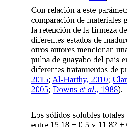
Con relación a este parámetr
comparación de materiales g
la retención de la firmeza 
diferentes estados de madur
otros autores mencionan una
pulpa de guayabo del país e
diferentes tratamientos de p
2015
;
Al-Harthy, 2010
;
Cla
2005
;
Downs
et al
., 1988
).
Los sólidos solubles totale
entre 15,18 ± 0,5 y 11,82 ± 