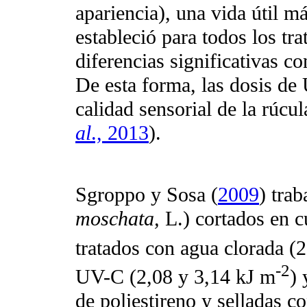
apariencia), una vida útil m
estableció para todos los t
diferencias significativas co
De esta forma, las dosis de
calidad sensorial de la rúcu
al
., 2013
).
Sgroppo y Sosa (
2009
) trab
moschata,
L.) cortados en 
tratados con agua clorada 
-2
UV-C (2,08 y 3,14 kJ m
)
de poliestireno y selladas 