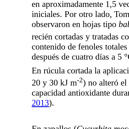
en aproximadamente 1,5 vece
iniciales. Por otro lado, To
observaron en hojas tipo
ba
recién cortadas y tratadas c
contenido de fenoles totales 
después de cuatro días a 5 °
En rúcula cortada la aplica
-2
20 y 30 kJ m
) no alteró el
capacidad antioxidante duran
2013
).
En zapallos (
Cucurbita mos