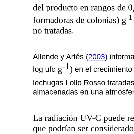
del producto en rangos de 0
-1
formadoras de colonias) g
no tratadas.
Allende y Artés (
2003
) inform
-1
g
)
log ufc
en el crecimiento 
lechugas Lollo Rosso tratadas
almacenadas en una atmósfera
La radiación UV-C puede redu
que podrían ser considerado