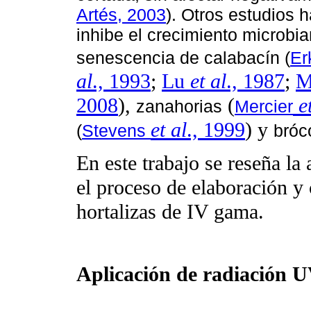
Artés, 2003
). Otros estudios 
inhibe el crecimiento microbia
senescencia de calabacín (
Er
al
., 1993
;
Lu
et al
., 1987
;
M
2008
),
(
e
zanahorias
Mercier
et al
., 1999
) y
(
Stevens
bróco
En este trabajo se reseña la
el proceso de elaboración y
hortalizas de IV gama.
Aplicación de radiación 