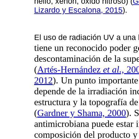
helio, xenón, óxido nitroso) (
G
Lizardo y Escalona, 2015
).
El uso de radiación UV a una 
tiene un reconocido poder ge
descontaminación de la super
(
Artés-Hernández
et al
., 20
2012
). Un punto importante 
depende de la irradiación in
estructura y la topografía de
(
Gardner y Shama, 2000
). 
antimicrobiana puede estar 
composición del producto y 