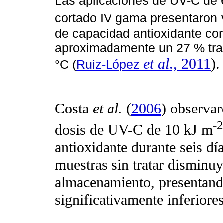
Las aplicaciones de UV-C de 
cortado IV gama presentaron
de capacidad antioxidante con
aproximadamente un 27 % tra
et al
., 2011
).
°C (
Ruiz-López
Costa
et al.
(
2006
) observar
-2
dosis de UV-C de 10 kJ m
antioxidante durante seis dí
muestras sin tratar disminu
almacenamiento, presentand
significativamente inferiores