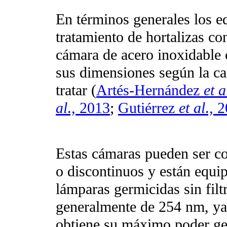
En términos generales los eq
tratamiento de hortalizas c
cámara de acero inoxidable 
sus dimensiones según la ca
tratar (
Artés-Hernández
et a
al
., 2013
;
Gutiérrez
et al
., 
Estas cámaras pueden ser co
o discontinuos y están equi
lámparas germicidas sin filt
generalmente de 254 nm, ya 
obtiene su máximo poder ge