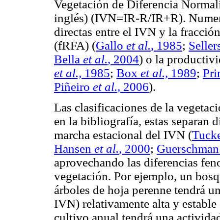
Vegetación de Diferencia Normal
inglés) (IVN=IR-R/IR+R). Numero
directas entre el IVN y la fracció
(fRFA) (
Gallo
et al.
, 1985
;
Seller
Bella
et al.
, 2004
) o la productiv
et al.,
1985
;
Box
et al.,
1989
;
Pri
Piñeiro
et al.
, 2006
).
Las clasificaciones de la vegetac
en la bibliografía, estas separan d
marcha estacional del IVN (
Tuck
Hansen
et al.
, 2000
;
Guerschma
aprovechando las diferencias feno
vegetación. Por ejemplo, un bos
árboles de hoja perenne tendrá un
IVN) relativamente alta y estable
cultivo anual tendrá una actividad