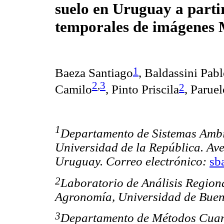
suelo en Uruguay a partir
temporales de imágene
1
Baeza Santiago
, Baldassini Pab
2
,
3
2
Camilo
, Pinto Priscila
, Parue
1
Departamento de Sistemas Ambi
Universidad de la República. A
Uruguay. Correo electrónico:
sb
2
Laboratorio de Análisis Regiona
Agronomía, Universidad de Buen
3
Departamento de Métodos Cuanti