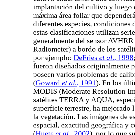
implantación del cultivo y luego 
máxima área foliar que dependerá 
diferentes especies, condiciones 
estas clasificaciones utilizan se
generalmente del sensor AVHRR
Radiometer) a bordo de los satél
por ejemplo:
DeFries
et al.,
1998
fueron diseñados originalmente par
poseen varios problemas de calib
(
Goward
et al.
, 1991
). En los últ
MODIS (Moderate Resolution Ima
satélites TERRA y AQUA, especia
superficie terrestre, ha mejorado
la vegetación. Las imágenes de es
espacial, exactitud geográfica y 
(
Huete
et al.
, 2002
), por lo que s