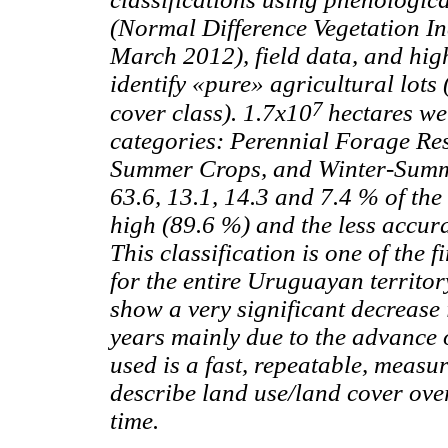
(Normal Difference Vegetation In
March 2012), field data, and hig
identify «pure» agricultural lots
7
cover class). 1.7x10
hectares we
categories: Perennial Forage Res
Summer Crops, and Winter-Summe
63.6, 13.1, 14.3 and 7.4 % of t
high (89.6 %) and the less accur
This classification is one of the 
for the entire Uruguayan territor
show a very significant decrease 
years mainly due to the advance o
used is a fast, repeatable, measu
describe land use/land cover ove
time.