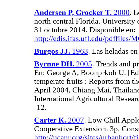
Andersen
P,
Crocker T.
2000
. L
north central Florida. University
31 octubre 2014. Disponible en:
http://edis.ifas.ufl.edu/pdffile
Burgos JJ.
1963
. Las heladas e
Byrnne DH.
2005
. Trends and pr
En: George A, Boonprkoh U. [Eds]
temperate fruits : Reports from 
April 2004, Chiang Mai, Thailand
International Agricultural Resear
-12.
Carter K.
2007
. Low Chill Apple
Cooperative Extension. 3p. Cons
http://ucanr.org/sites/urbanhort/f