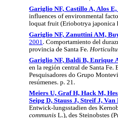
Gariglio NF, Castillo A, Alos 
influences of environmental facto
loquat fruit (Eriobotrya japonica
Gariglio NF, Zanuttini AM, Buy
2001
. Comportamiento del durazne
provincia de Santa Fe.
Horticultu
Gariglio
NF,
Baldi
B,
Enrique
A
en la región central de Santa Fe.
Pesquisadores do Grupo Montevid
resúmenes. p. 21.
Meiers U, Graf H, Hack M, Hes
Seipg D, Stauss J, Streif J, Va
Entwick-lungsstadien des Kerno
communis
L.), des Steinobstes (P