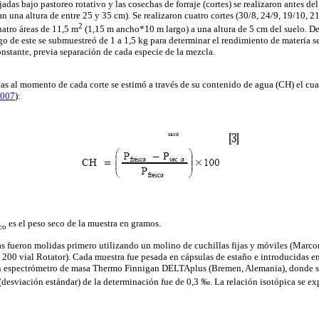
as bajo pastoreo rotativo y las cosechas de forraje (cortes) se realizaron antes del
an una altura de entre 25 y 35 cm). Se realizaron cuatro cortes (30/8, 24/9, 19/10, 2
2
uatro áreas de 11,5 m
(1,15 m ancho*10 m largo) a una altura de 5 cm del suelo. De 
ego de este se submuestreó de 1 a 1,5 kg para determinar el rendimiento de materia 
onstante, previa separación de cada especie de la mezcla.
ntas al momento de cada corte se estimó a través de su contenido de agua (CH) el cu
007
):
es el
peso seco de la muestra en gramos.
co
as fueron molidas primero utilizando un molino de cuchillas fijas y móviles (Marc
200 vial Rotator). Cada muestra fue pesada en cápsulas de estaño e introducidas e
n espectrómetro de masa Thermo Finnigan DELTAplus (Bremen, Alemania), donde s
(desviación estándar) de la determinación fue de 0,3
‰
. La relación isotópica se ex