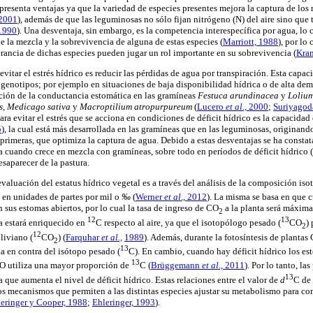
e presenta ventajas ya que la variedad de especies presentes mejora la captura de los 
 2001
), además de que las leguminosas no sólo fijan nitrógeno (N) del aire sino que t
 1990
). Una desventaja, sin embargo, es la competencia interespecífica por agua, lo c
e la mezcla y la sobrevivencia de alguna de estas especies (
Marriott, 1988
), por lo
lerancia de dichas especies pueden jugar un rol importante en su sobrevivencia (
Kram
 evitar el estrés hídrico es reducir las pérdidas de agua por transpiración. Esta capa
y genotipos; por ejemplo en situaciones de baja disponibilidad hídrica o de alta de
ión de la conductancia estomática en las gramíneas
Festuca arundinacea
y
Lolium
s
,
Medicago sativa
y
Macroptilium atropurpureum
(
Lucero
et al.,
2000
;
Suriyagod
a evitar el estrés que se acciona en condiciones de déficit hídrico es la capacidad 
5
), la cual está más desarrollada en las gramíneas que en las leguminosas, originando
primeras, que optimiza la captura de agua. Debido a estas desventajas se ha constat
 cuando crece en mezcla con gramíneas, sobre todo en períodos de déficit hídrico (
saparecer de la pastura.
aluación del estatus hídrico vegetal es a través del análisis de la composición iso
 en unidades de partes por mil o
‰
(
Werner
et al
., 2012
). La misma se basa en que 
 sus estomas abiertos, por lo cual la tasa de ingreso de CO
a la planta
será máxima.
2
12
13
a estará enriquecido en
C respecto al aire, ya que el isotopólogo pesado (
CO
)
2
12
liviano (
CO
) (
Farquhar
et al.,
1989
). Además, durante la fotosíntesis de plantas
2
13
en contra del isótopo pesado (
C). En cambio, cuando hay déficit hídrico los esto
13
 utiliza una mayor proporción de
C (
Brüggemann
et al
., 2011
). Por lo tanto, la
13
 que aumenta el nivel de déficit hídrico. Estas relaciones entre el valor de
d
C de 
los mecanismos que permiten a las distintas especies ajustar su metabolismo para co
eringer y Cooper, 1988
;
Ehleringer, 1993
).