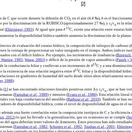
o de C que ocurre durante la difusión de CO
en el aire (4,4
‰
),
b
es el fraccionami
2
nte por la discriminación de la RUBISCO (aproximadamente 27
‰
), y c
/c
es la rel
i
a
13
al (
Ehleringer, 1993
). Al igual que para
δ
C, existe una relación entre estatus hídr
 aumentar la disponibilidad hídrica también aumenta la discriminación de la planta
irectos de evaluación del estatus hídrico, la composición de isótopos de carbono (
tienen la ventaja de proporcionar un valor integrado en el tiempo. Ambos índices iso
nados con el déficit hídrico. Por ejemplo, los incrementos de irradiancia (
Brugnoli 
 Waring, 1995
;
Wang, 2003
) y déficit de la presión de vapor atmosférico (
Panek y 
13
de la conductancia foliar y conllevan a un incremento de
δ
C y a una disminución
13
 la existencia de una relación negativa entre
δ
C foliar y la disponibilidad hídric
elaciones en gradientes de humedad del suelo desde sitios altos relativamente secos
er, 1988
).
a [
1
] se han encontrado relaciones lineales positivas entre Δ y c
/c
, que se han ver
i
a,
semanas (
Farquhar
et al
., 1989
) y minutos (
Evans
et
al.
, 1986
). Esta relación lineal
tales con baja conductancia del mesófilo (
Barbour
et al
., 2010
). También se han en
icadores de disponibilidad hídrica, como el nivel de disponibilidad de agua en el su
 además una fuerte correlación entre la composición isotópica de C y la eficiencia 
ux, 2012
) lo que ha llevado a la generalización, que en ocasiones no se cumple (
Se
 uso del agua deberían tener valores de Δ menores. Estos procesos han sido estudiado
sistemas (
Farquhar
et al
., 1982
;
Schuster
et al
., 1992
;
Tsialtas
et al
., 2001
;
Ehlering
s se han centrado en los forestales y desiertos y existe una carencia de información 