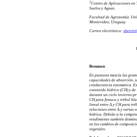
1
Centro de Aplicaciones en 
Suelos y Aguas.
Facultad de Agronomía. Uni
Montevideo, Uruguay
Correo electrónico:
vberrie
Resumen
En pasturas mezcla las gram
capacidades de absorción, s
conductancia estomática. Est
contenido hídrico (CH) y de
durante un ciclo invierno-p
CH para festuca y trébol bl
lineal entre
Δ
y CH para tréb
relaciones entre
Δ
y varias v
hídrica. Debido a la compet
rendimiento también disminu
en los cambios de composició
vegetales.