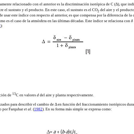
amente relacionado con el anterior es la discriminación isotópica de C (
Δ
), que in
re el sustrato y el producto. En este caso, el sustrato es el CO
del aire y el producto
2
de usar este índice con respecto al anterior, es que compensa por la diferencia de l
omo es el caso de la atmósfera en las últimas décadas. Este índice se relaciona con
δ
2
):
13
ción de
C en valores
d
del aire y planta respectivamente.
zados para describir el cambio de
Δ
en función del fraccionamiento isotópicos duran
do por
Farquhar
et al.
(
1982
). En su forma más simple se expresa como: