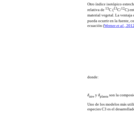
Otro índice isotópico estrech
13
13
12
relativa de
C (
C/
C) ent
material vegetal. La ventaja 
pueda ocurrir en la fuente, c
ecuación (
Werner
et al
., 201
donde:
δ
y
δ
son la composi
aire
planta
Uno de los modelos más utili
especies C3 es el desarrolla