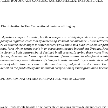
NACIÓN ISOTÓPICA DE CARBONO, PASTURA MEZCLA, TRÉBOL BLANCO
e Discrimination in Two Conventional Pastures of Uruguay
ed pasture compete for water, but their competitive ability depends not only on the
capacity to regulate water loss by decreasing stomatal conductance. This is reflecte
work we studied the changes in water content (WC) and
Δ
in a pure white clover pas
 fescue, for a winter-spring cycle in an experiment located in southern Uruguay. Fr
te clover in both pastures, but
Δ
declined in all species. In spring there was a lin
 fescue, showing that
Δ
was a good indicator of water status. We also found relat
showing that they were indicators of changes in water availability or water demand
value of white clover was lower in the mixed sward, and yield also decreased. Ther
r deficit on the productivity and botanical composition of mixed grasslands, because
PE DISCRIMINATION, MIXTURE PASTURE, WHITE CLOVER
iva de Uruguay está basada principalmente en pasturas mezcla de gramíneas y legu