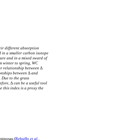
ir different absorption
d in a smaller carbon isotope
ture and in a mixed sward of
om winter to spring, WC
ear relationship between
Δ
ionships between
Δ
and
. Due to the grass
efore,
Δ
can be a useful tool
 this index is a proxy the
minosas (
Rebuffo
et al.,