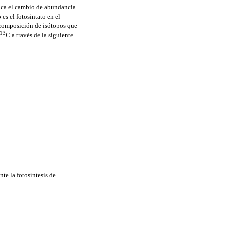
dica el cambio de abundancia
 es el fotosintato en el
a composición de isótopos que
13
C a través de la siguiente
te la fotosíntesis de