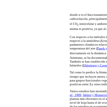
donde
a
es el fraccionamient
carboxilación, principalme
el CO
intercelular y ambient
2
misma es positiva, ya que al
Con respecto a los métodos d
respecto a la atmósfera (Δ) 
parámetros climáticos relacio
temperatura del aire (
Panek y
directamente en la dinámica 
Asimismo, se ha documentado
También se han establecido r
húmedos (
Ehleringer y Coop
Tal como lo predice la fórmul
tiempo que incluyen meses, 
para grupos funcionales vege
positivas entre Δ y otros ind
Varios estudios han mostrado
al
., 1989
;
Akhter
y Monneve
plantas más eficientes en el
nivel de hoja hasta el de eco
de los estudios en ecosistema