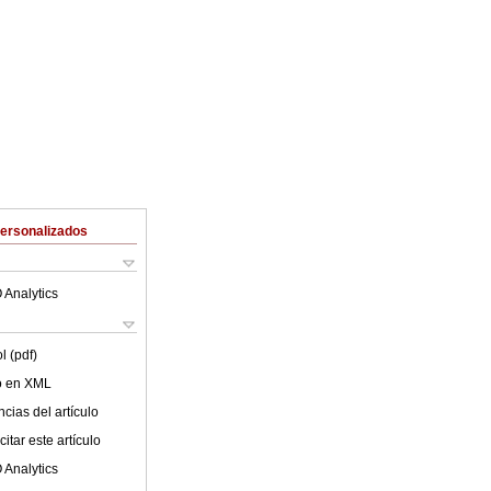
Personalizados
 Analytics
l (pdf)
lo en XML
cias del artículo
itar este artículo
 Analytics