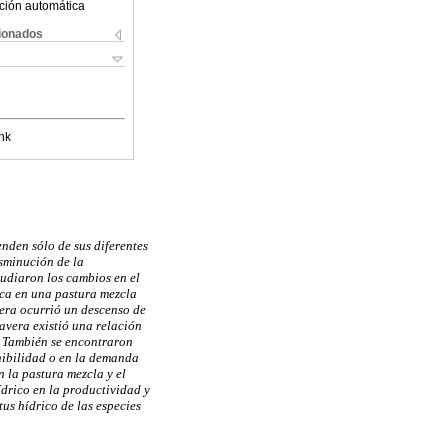
ción automática
cionados
nk
nden sólo de sus diferentes
sminución de la
studiaron los cambios en el
uca en una pastura mezcla
vera ocurrió un descenso de
avera existió una relación
. También se encontraron
nibilidad o en la demanda
 la pastura mezcla y el
ídrico en la productividad y
tus hídrico de las especies