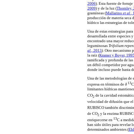
2006
). Esta fuente de forraj
2009
) y de la luz (
Thornley,
gramíneas (
Mallarino
et al
.,
producción de materia seca d
hídrico las estrategias de to
Una de estas estrategias para
desarrollada entre especies 
encontrado una mayor reducc
leguminosas
Trifolium repen
al.,
2013
).
Otro mecanismo par
la raíz (
Kramer y Boyer, 199
ramificada y profunda de las 
un débil competidor por agua
donde incluso puede hasta de
Una de las metodologías de ev
13
expresa en términos de
δ
C
limitantes hídricas mantienen
CO
de la cavidad estomátic
2
velocidad de difusión que el 
RUBISCO también discrimina 
de CO
y la enzima RUBISCO
2
13
enriquecerse en
C a medida
han sido útiles para revelar 
determinados ambientes (
Ehl