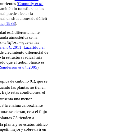
nutrientes (
Connolly
et al
.,
ambién lo transfieren a las
ual puede afectar la
 cual en situaciones de déficit
er, 1983
).
cidad está diferentemente
manda atmosférica se ha
 multiflorum
que en las
a
et al.,
2011
;
Lazaridou
et
de crecimiento diferencial de
 la estructura radical más
ado que el trébol blanco es
Sanderson
et al.
, 2005
)
tópica de carbono (C), que se
cuando las plantas no tienen
 Bajo estas condiciones, el
 presenta una menor
 C3 la enzima carboxilante
mas se cierran, cesa el flujo
s plantas C3 tienden a
la planta y su estatus hídrico
mpetir mejor y sobrevivir en