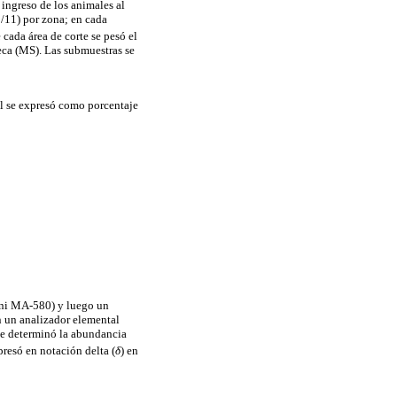
 ingreso de los animales al
1/11) por zona; en cada
cada área de corte se pesó el
seca (MS). Las submuestras se
al se expresó como porcentaje
oni MA-580) y luego un
n un analizador elemental
e determinó la abundancia
presó en notación delta (
δ
) en