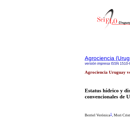
Agrociencia (Uru
versión impresa
ISSN
1510-
Agrociencia Uruguay vo
Estatus hídrico y di
convencionales de 
1
Berriel Verónica
, Mori Cris