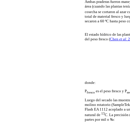
Ambas praderas fueron manejad
área (cuando las plantas tení
cosecha se cortaron al azar c
total de material fresco y lu
secaron a 60 ºC hasta peso c
El estado hídrico de las pla
del peso fresco (
Chen
et al.
2
donde:
P
es el
peso fresco y P
fresco
se
Luego del secado las muestr
molino rotatorio (SampleTek 
Flash EA 1112 acoplado a u
13
natural de
C. La precisión 
partes por mil o
‰
: