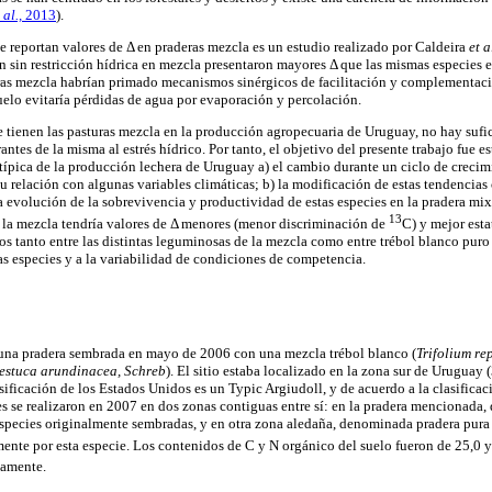
 al.,
2013
).
e reportan valores de Δ en praderas mezcla es un estudio realizado por
Caldeira
et a
on sin restricción hídrica en mezcla presentaron mayores Δ que las mismas especie
ras mezcla habrían primado mecanismos sinérgicos de facilitación y complementaci
uelo evitaría pérdidas de agua por evaporación y percolación.
e tienen las pasturas mezcla en la producción agropecuaria de Uruguay, no hay suf
antes de la misma al estrés hídrico. Por tanto, el objetivo del presente trabajo fue e
ípica de la producción lechera de Uruguay a) el cambio durante un ciclo de crecim
 su relación con algunas variables climáticas; b) la modificación de estas tendencias
a evolución de la sobrevivencia y productividad de estas especies en la pradera mix
13
e la mezcla tendría valores de Δ menores (menor discriminación de
C) y mejor esta
ros tanto entre las distintas leguminosas de la mezcla como entre trébol blanco puro
as especies y a la variabilidad de condiciones de competencia.
e una pradera sembrada en mayo de 2006 con una mezcla trébol blanco (
Trifolium rep
estuca arundinacea, Schreb
). El sitio estaba localizado en la zona sur de Uruguay (
asificación de los Estados Unidos es un Typic Argiudoll, y de acuerdo a la clasific
es se realizaron en 2007 en dos zonas contiguas entre sí: en la pradera mencionad
especies originalmente sembradas, y en otra zona aledaña, denominada pradera pura 
nte por esta especie. Los contenidos de C y N orgánico del suelo fueron de 25,0 y
vamente.