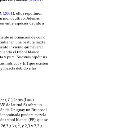
l.
(
2001
); ellos reportaron
s en monocultivo. Además
ón entre especies debido a
iciente información de cómo
studiar en una pastura mixta
iento invierno-primaveral
 cuando el trébol blanco
ta y pura. Nuestras hipótesis
tus hídrico; y (ii) que existen
 y mezcla debido a las
ens, L.
), lotus (
Lotus
35º de latitud S) sobre un
ación de Uruguay un Brunosol
a, denominada pradera mezcla
de trébol blanco (PP), que se
-1
 26,3 g kg
, y 2,3 y 2,2 g