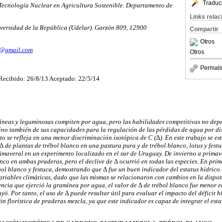
Traduc
Tecnología Nuclear en Agricultura Sostenible. Departamento de
Links rela
versidad de la República (Udelar). Garzón 809, 12900
Compartir
Otros
l@gmail.com
Otros
Permali
Recibido: 26/8/13 Aceptado: 22/5/14
íneas y leguminosas compiten por agua, pero las habilidades competitivas no depe
ino también de sus capacidades para la regulación de las pérdidas de agua por di
o se refleja en una menor discriminación isotópica de C (
Δ
). En este trabajo se e
Δ
de plantas de trébol blanco en una pastura pura y de trébol blanco, lotus y fest
rimaveral en un experimento localizado en el sur de Uruguay. De invierno a prima
anco en ambas praderas, pero el declive de
Δ
ocurrió en todas las especies. En prim
ol blanco y festuca, demostrando que
Δ
fue un buen indicador del estatus hídrico
ariables climáticas, dado que las mismas se relacionaron con cambios en la dispo
encia que ejerció la gramínea por agua, el valor de
Δ
de trébol blanco fue menor en
yó. Por tanto, el uso de
Δ
puede resultar útil para evaluar el impacto del déficit h
n florística de praderas mezcla, ya que este indicador es capaz de integrar el esta