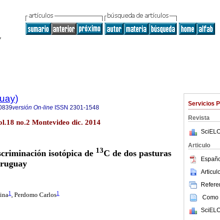
guay)
Servicios 
0839
versión On-line
ISSN
2301-1548
Revista
l.18 no.2 Montevideo dic. 2014
SciELO
Articulo
13
scriminación isotópica de
C de dos pasturas
Españo
Uruguay
Articu
Referen
1
1
tina
, Perdomo Carlos
Como c
SciELO