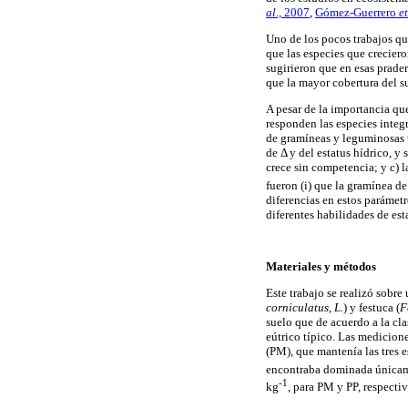
al
., 2007
,
Gómez-Guerrero
et
Uno de los pocos trabajos qu
que las especies que crecier
sugirieron que en esas prade
que la mayor cobertura del s
A pesar de la importancia qu
responden las especies integr
de gramíneas y leguminosas t
de Δ y del estatus hídrico, y
crece sin competencia; y c) l
fueron (i) que la gramínea d
diferencias en estos parámet
diferentes habilidades de est
Materiales y métodos
Este trabajo se realizó sobr
corniculatus, L.
) y festuca (
F
suelo que de acuerdo a la cl
eútrico típico. Las medicion
(PM), que mantenía las tres 
encontraba dominada únicame
-1
kg
, para PM y PP, respecti