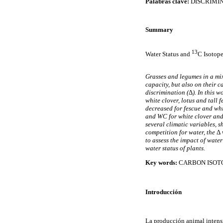
Palabras clave:
DISCRIMI
Summary
13
Water Status and
C Isotop
Grasses and legumes in a mix
capacity, but also on their 
discrimination (
Δ
). In this 
white clover, lotus and tall
decreased for fescue and whi
and WC for white clover and
several climatic variables, 
competition for water, the
Δ
to assess the impact of wate
water status of plants.
Key words:
CARBON ISOTO
Introducción
La producción animal intens