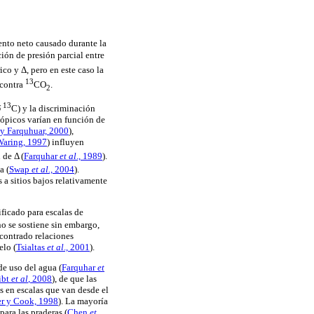
ento neto causado durante la
ación de presión parcial entre
ico y Δ, pero en este caso la
13
 contra
CO
.
2
13
δ
C) y la discriminación
tópicos varían en función de
y Farquhuar, 2000
),
Waring, 1997
) influyen
 de Δ (
Farquhar
et al
., 1989
).
a (
Swap
et al.,
2004
).
 a sitios bajos relativamente
ificado para escalas de
 no se sostiene sin embargo,
contrado relaciones
elo (
Tsialtas
et al
., 2001
).
de uso del agua (
Farquhar
et
ibt
et al
, 2008
), de que las
s en escalas que van desde el
er y Cook, 1998
). La mayoría
para las praderas (
Chen
et