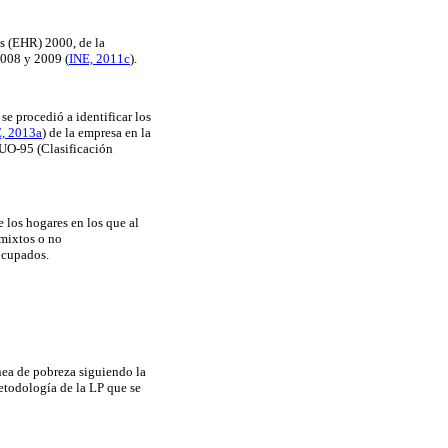
es (EHR) 2000, de la
008 y 2009 (
INE, 2011c
).
 se procedió a identificar los
, 2013a
) de la empresa en la
NUO-95 (Clasificación
 los hogares en los que al
 mixtos o no
 ocupados.
ínea de pobreza siguiendo la
metodología de la LP que se