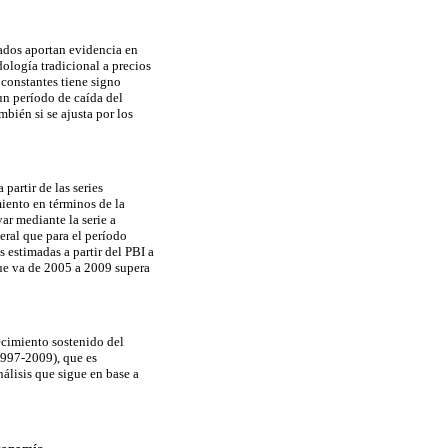
tados aportan evidencia en
ología tradicional a precios
 constantes tiene signo
un período de caída del
mbién si se ajusta por los
partir de las series
miento en términos de la
ar mediante la serie a
eral que para el período
 estimadas a partir del PBI a
 que va de 2005 a 2009 supera
ecimiento sostenido del
1997-2009), que es
nálisis que sigue en base a