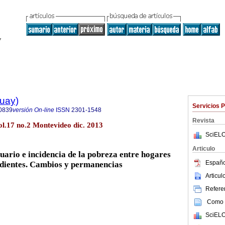
guay)
Servicios 
0839
versión On-line
ISSN
2301-1548
Revista
l.17 no.2 Montevideo dic. 2013
SciELO
Articulo
ario e incidencia de la pobreza entre hogares
Españo
ndientes. Cambios y permanencias
Articu
Referen
Como c
SciELO