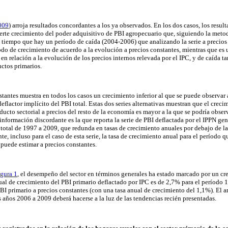
009
) arroja resultados concordantes a los ya observados. En los dos casos, los resul
uerte crecimiento del poder adquisitivo de PBI agropecuario que, siguiendo la metod
al tiempo que hay un período de caída (2004-2006) que analizando la serie a precios
íodo de crecimiento de acuerdo a la evolución a precios constantes, mientras que es 
en relación a la evolución de los precios internos relevada por el IPC, y de caída ta
uctos primarios.
stantes muestra en todos los casos un crecimiento inferior al que se puede observar a 
deflactor implícito del PBI total. Estas dos series alternativas muestran que el creci
cto sectorial a precios del resto de la economía es mayor a la que se podría observ
información discordante es la que reporta la serie de PBI deflactada por el IPPN gen
total de 1997 a 2009, que redunda en tasas de crecimiento anuales por debajo de las
te, incluso para el caso de esta serie, la tasa de crecimiento anual para el período
 puede estimar a precios constantes.
igura 1
, el desempeño del sector en términos generales ha estado marcado por un cr
nual de crecimiento del PBI primario deflactado por IPC es de 2,7% para el período 
BI primario a precios constantes (con una tasa anual de crecimiento del 1,1%). El a
s años 2006 a 2009 deberá hacerse a la luz de las tendencias recién presentadas.