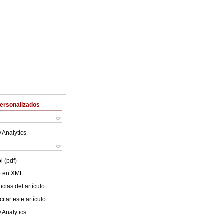
Personalizados
 Analytics
l (pdf)
lo en XML
cias del artículo
itar este artículo
 Analytics