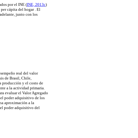
ados por el INE (
INE, 2013c
)
per cápita del hogar . El
adelante, junto con los
esempeño real del valor
is de Brasil, Chile,
a producción y el costo de
te a la actividad primaria.
ara evaluar el Valor Agregado
el poder adquisitivo de los
una aproximación a la
del poder adquisitivo del