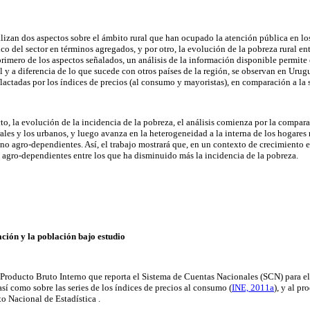
nalizan dos aspectos sobre el ámbito rural que han ocupado la atención pública en l
o del sector en términos agregados, y por otro, la evolución de la pobreza rural ent
rimero de los aspectos señalados, un análisis de la información disponible permite e
l y a diferencia de lo que sucede con otros países de la región, se observan en Urug
eflactadas por los índices de precios (al consumo y mayoristas), en comparación a la s
o, la evolución de la incidencia de la pobreza, el análisis comienza por la compara
ales y los urbanos, y luego avanza en la heterogeneidad a la interna de los hogares 
no agro-dependientes. Así, el trabajo mostrará que, en un contexto de crecimiento 
es agro-dependientes entre los que ha disminuido más la incidencia de la pobreza.
ación y la población bajo estudio
de Producto Bruto Interno que reporta el Sistema de Cuentas Nacionales (SCN) para 
 así como sobre las series de los índices de precios al consumo (
INE, 2011a
), y al pr
uto Nacional de Estadística .