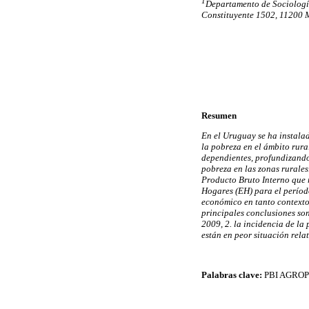
1
Departamento de Sociología
Constituyente 1502, 11200 
Resumen
En el Uruguay se ha instalad
la pobreza en el ámbito rura
dependientes, profundizando 
pobreza en las zonas rurales.
Producto Bruto Interno que 
Hogares (EH) para el período
económico en tanto contexto 
principales conclusiones so
2009, 2. la incidencia de la
están en peor situación rela
Palabras clave:
PBI AGROP