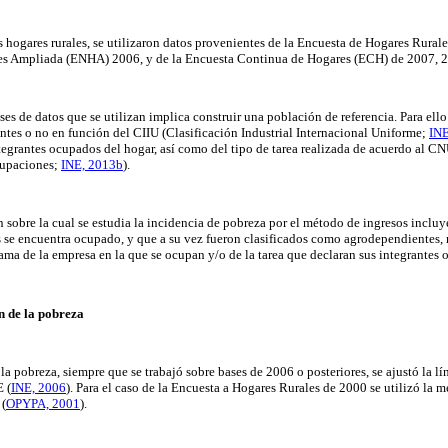
s hogares rurales, se utilizaron datos provenientes de la Encuesta de Hogares Rural
es Ampliada (ENHA) 2006, y de la Encuesta Continua de Hogares (ECH) de 2007, 2
ases de datos que se utilizan implica construir una población de referencia. Para ello
es o no en función del CIIU (Clasificación Industrial Internacional Uniforme;
INE
integrantes ocupados del hogar, así como del tipo de tarea realizada de acuerdo al C
cupaciones;
INE, 2013b
).
 sobre la cual se estudia la incidencia de pobreza por el método de ingresos incluye
 se encuentra ocupado, y que a su vez fueron clasificados como agrodependientes,
ama de la empresa en la que se ocupan y/o de la tarea que declaran sus integrantes
 de la pobreza
la pobreza, siempre que se trabajó sobre bases de 2006 o posteriores, se ajustó la l
 (
INE, 2006
). Para el caso de la Encuesta a Hogares Rurales de 2000 se utilizó la 
 (
OPYPA, 2001
).