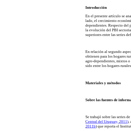
Introducción
En el presente artículo se a
lado, el crecimiento económic
dependientes. Respecto del p
la evolución del PBI sectoria
superiores entre las series d
En relación al segundo aspect
obtienen para los hogares rur
agro-dependientes, mixtos o 
sido entre los hogares rural
Materiales y métodos
Sobre las fuentes de inform
Se trabajó sobre las series 
Central del Uruguay, 2011
),
2011b
) que reporta el Instit