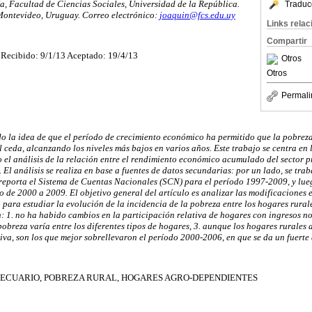
, Facultad de Ciencias Sociales, Universidad de la República.
Traduc
Montevideo, Uruguay. Correo electrónico:
joaquin@fcs.edu.uy
Links rela
Compartir
Recibido: 9/1/13 Aceptado: 19/4/13
Otros
Otros
Permali
o la idea de que el período de crecimiento económico ha permitido que la pobreza
l ceda, alcanzando los niveles más bajos en varios años. Este trabajo se centra en 
el análisis de la relación entre el rendimiento económico acumulado del sector pr
 El análisis se realiza en base a fuentes de datos secundarias: por un lado, se trab
reporta el Sistema de Cuentas Nacionales (SCN) para el período 1997-2009, y lue
 de 2000 a 2009. El objetivo general del artículo es analizar las modificaciones 
para estudiar la evolución de la incidencia de la pobreza entre los hogares rural
n: 1. no ha habido cambios en la participación relativa de hogares con ingresos n
 pobreza varía entre los diferentes tipos de hogares, 3. aunque los hogares rurales
tiva, son los que mejor sobrellevaron el período 2000-2006, en que se da un fuerte
ECUARIO, POBREZA RURAL, HOGARES AGRO-DEPENDIENTES