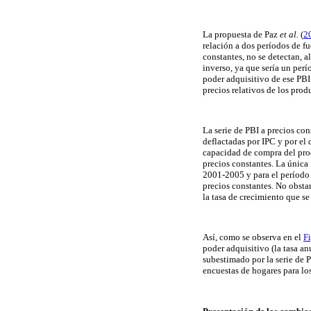
La propuesta de Paz
et al.
(
2
relación a dos períodos de f
constantes, no se detectan, 
inverso, ya que sería un per
poder adquisitivo de ese PBI 
precios relativos de los prod
La serie de PBI a precios con
deflactadas por IPC y por el 
capacidad de compra del produ
precios constantes. La única 
2001-2005 y para el período 
precios constantes. No obstan
la tasa de crecimiento que se
Así, como se observa en el
F
poder adquisitivo (la tasa a
subestimado por la serie de P
encuestas de hogares para lo