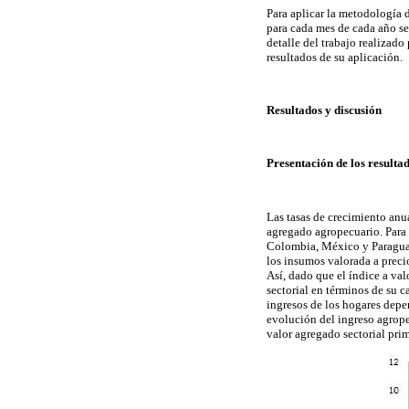
Para aplicar la metodología d
para cada mes de cada año se
detalle del trabajo realizado
resultados de su aplicación.
Resultados y discusión
Presentación de los resulta
Las tasas de crecimiento anu
agregado agropecuario. Para 
Colombia, México y Paraguay 
los insumos valorada a preci
Así, dado que el índice a va
sectorial en términos de su 
ingresos de los hogares depen
evolución del ingreso agropec
valor agregado sectorial prim