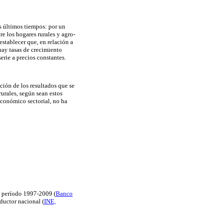
os últimos tiempos: por un
re los hogares rurales y agro-
stablecer que, en relación a
uay tasas de crecimiento
erie a precios constantes.
ción de los resultados que se
rurales, según sean estos
económico sectorial, no ha
el período 1997-2009 (
Banco
oductor nacional (
INE,