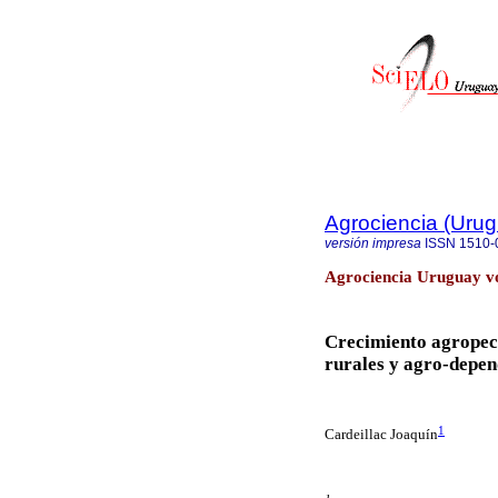
Agrociencia (Uru
versión impresa
ISSN
1510-
Agrociencia Uruguay vo
Crecimiento agropecu
rurales y agro-depe
1
Cardeillac Joaquín