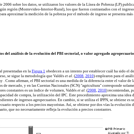
e 2006 sobre los datos, se utilizaron los valores de la Línea de Pobreza (LP) public
gún región (Montevideo-Interior-Rural), los que fueron contrastados con el ingreso 
 para aproximar la medición de la pobreza por el método de ingreso se presenta más 
dos del análisis de la evolución del PBI sectorial, o valor agregado agropecuario
al presentadas en la
Figura 1
obedecen a un intento por establecer cuál ha sido el d
eso, se sigue la metodología que
Valdés
et al.
(
2008
,
2010
) emplearon para el anális
. Como afirman, el PBI sectorial es una medida de la diferencia entre el valor de l
os de mercado, y en las Cuentas Nacionales (SCN) "agricultura" corresponde solamen
lores constantes es un índice de volumen, Valdés
et al.
(
2008
,
2010
) recomiendan, p
capacidad de compra, la utilización del IPC. Este procedimiento aproxima una idea d
dientes de ingresos agropecuarios. En cambio, si se utiliza el IPPN, se obtiene es 
uario respecto a los precios mayoristas. Así, se obtiene por dos vías la evolución 
ario, que no necesariamente refleja la evolución a precios constantes.