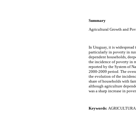
Summary
Agricultural Growth and Po
In Uruguay, it is widespread
particularly in poverty in ru
dependent households, deepen
the incidence of poverty in r
reported by the System of Na
2000-2009 period. The overal
the evolution of the inciden
share of households with fa
although agriculture dependen
was a sharp increase in pover
Keywords:
AGRICULTURAL