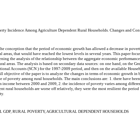
verty Incidence Among Agriculture Dependent Rural Households. Changes and Cont
 the conception that the period of economic growth has allowed a decrease in povert
ral areas, that would have reached the lowest levels in several years. This paper focu
ing the analysis of the relationship between the aggregate economic performance 
ural areas. The analysis is based on secondary data sources: on one hand, on the Gr
tional Accounts (SCN ) for the 1997-2009 period, and then on the available Househ
l objective of the paper is to analyze the changes in terms of economic growth in 
ce of poverty among rural households. The main conclusions are: 1. there have been
rm income between 2000 and 2
009, 2. the incidence of poverty varies among differe
t rural households are worse off relatively, they were the most resilient the perio
ty.
 GDP, RURAL POVERTY, AGRICULTURAL DEPENDENT HOUSEHOLDS