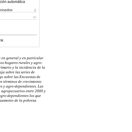
ción automática
cionados
nk
 en general y en particular
los hogares rurales y agro-
imario y la incidencia de la
aja sobre las series de
go sobre las Encuestas de
en términos de crecimiento
es y agro-dependientes. Las
o agropecuarios entre 2000 y
 agro-dependientes los que
 aumento de la pobreza.