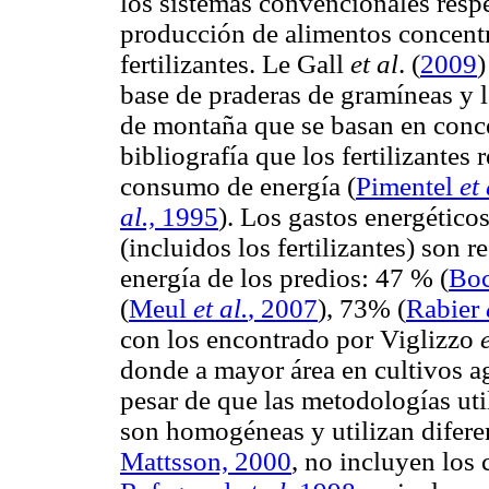
los sistemas convencionales respe
producción de alimentos concentr
fertilizantes. Le Gall
et al
. (
2009
)
base de praderas de gramíneas y
de montaña que se basan en conc
bibliografía que los fertilizantes 
consumo de energía (
Pimentel
et 
al.,
1995
). Los gastos energético
(incluidos los fertilizantes) son 
energía de los predios: 47 % (
Boc
(
Meul
et al.
, 2007
), 73% (
Rabier
con los encontrado por
Viglizzo
donde a mayor área en cultivos ag
pesar de que las metodologías util
son homogéneas y utilizan difere
Mattsson, 2000
, no incluyen los 