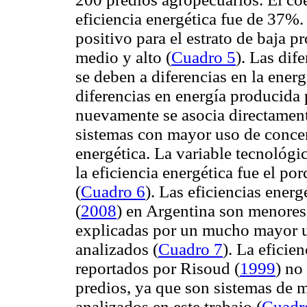
eficiencia energética fue de 37%.
positivo para el estrato de baja p
medio y alto (
Cuadro 5
). Las dif
se deben a diferencias en la energ
diferencias en energía producida p
nuevamente se asocia directamente
sistemas con mayor uso de concen
energética. La variable tecnológi
la eficiencia energética fue el po
(
Cuadro 6
). Las eficiencias ener
(
2008
) en Argentina son menores 
explicadas por un mucho mayor us
analizados (
Cuadro 7
). La eficie
reportados por
Risoud (
1999
) no
predios, ya que son sistemas de
analizados en este trabajo (
Cuadr