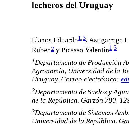
lecheros del Uruguay
1
,
3
Llanos Eduardo
, Astigarraga 
1
,
3
2
Ruben
y Picasso Valentín
1
Departamento de Producción An
Agronomía, Universidad de la R
Uruguay. Correo electrónico:
ed
2
Departamento de Suelos y Agua
de la República. Garzón 780, 1
3
Departamento de Sistemas Ambi
Universidad de la República. G