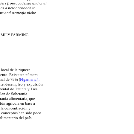
lders from academia and civil
y as a new approach to
me and strategic niche
AMILY-FARMING
 local de la riqueza
amento. Existe un número
ional de 79%
(
Figari
et al.
,
ente, desempleo y expulsión
mental de Treinta y Tres
lan de Soberanía
ranía alimentaria, que
ión agrícola en base a
 la concentración y
tos conceptos han sido poco
alimentario del país.