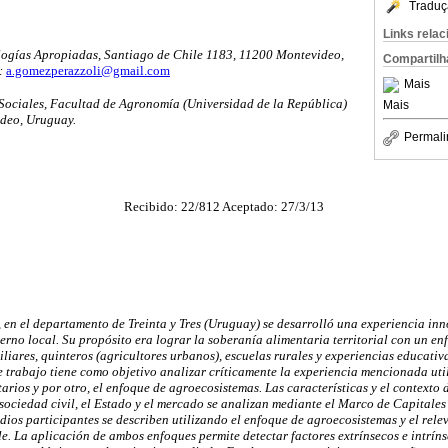
Traduç
Links rela
ogías Apropiadas, Santiago de Chile 1183, 11200 Montevideo,
Compartilh
:
a.gomezperazzoli@gmail.com
Mais
Sociales, Facultad de Agronomía (Universidad de la República)
Mais
deo, Uruguay.
Permali
Recibido: 22/812 Aceptado: 27/3/13
 en el departamento de Treinta y Tres (Uruguay) se desarrolló una experiencia in
erno local. Su propósito era lograr la soberanía alimentaria territorial con un e
iliares, quinteros (agricultores urbanos), escuelas rurales y experiencias educativ
te trabajo tiene como objetivo analizar críticamente la experiencia mencionada uti
ios y por otro, el enfoque de agroecosistemas. Las características y el contexto 
sociedad civil, el Estado y el mercado se analizan mediante el Marco de Capitale
redios participantes se describen utilizando el enfoque de agroecosistemas y el rele
le. La aplicación de ambos enfoques permite detectar factores extrínsecos e intrín