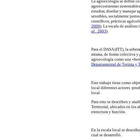
La agroecología se define co
agroecosistemas sustentable
estudiar, diseñar y manejar 
sensibles, socialmente justo
científicos, prácticas agríco
2009
). La escala de análisi
al.
, 2003
).
Para el DASA (ITT), la sobera
misma, de forma colectiva y p
agroecología como una «herr
Departamental de Treinta y 
Este trabajo tiene como objet
local diferentes actores -pro
local.
Para esto se describen y ana
Territorial, ubicados en los 
estructura y función.
En la escala local se describ
cual se desarrolló.