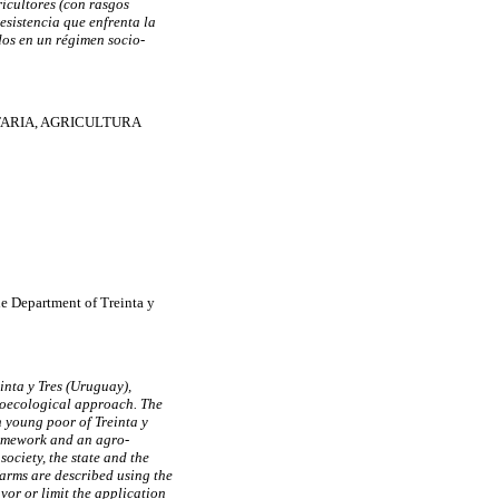
ricultores (con rasgos
esistencia que enfrenta la
dos en un régimen socio-
ARIA, AGRICULTURA
e Department of Treinta y
inta y Tres (Uruguay),
groecological approach. The
h young poor of Treinta y
ramework and an agro-
ociety, the state and the
arms are described using the
vor or limit the application