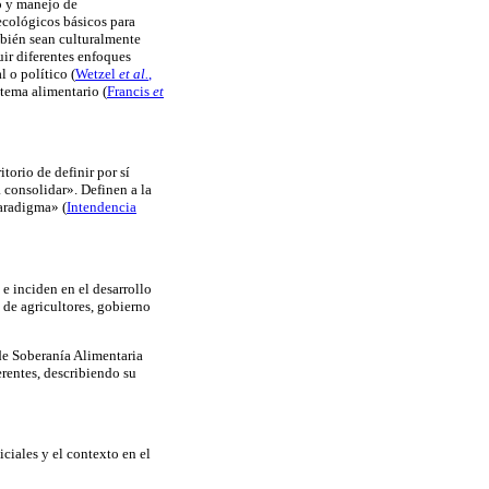
o y manejo de
 ecológicos básicos para
mbién sean culturalmente
uir diferentes enfoques
al o político
(
Wetzel
et al.
,
istema alimentario
(
Francis
et
torio de definir por sí
a consolidar». Definen a la
 paradigma»
(
Intendencia
 e inciden en el desarrollo
s de agricultores, gobierno
 de Soberanía Alimentaria
erentes, describiendo su
iciales y el contexto en el