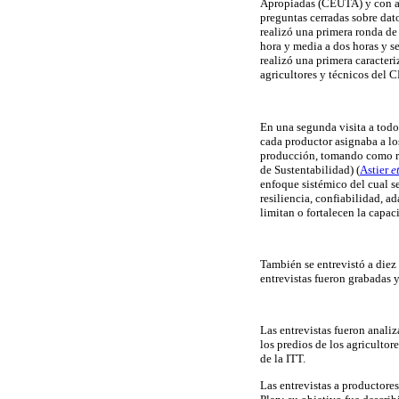
Apropiadas (CEUTA) y con ap
preguntas cerradas sobre dato
realizó una primera ronda de
hora y media a dos horas y se
realizó una primera caracteri
agricultores y técnicos del C
En una segunda visita a todos
cada productor asignaba a lo
producción, tomando como r
de Sustentabilidad) (
Astier
et
enfoque sistémico del cual se
resiliencia, confiabilidad, a
limitan o fortalecen la capac
También se entrevistó a diez 
entrevistas fueron grabadas y 
Las entrevistas fueron analiz
los predios de los agriculto
de la ITT.
Las entrevistas a productore