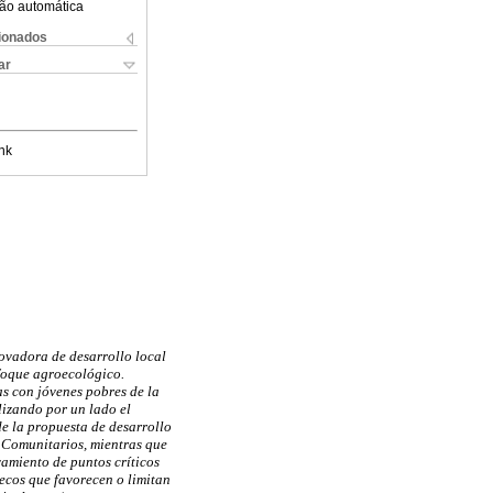
ão automática
cionados
ar
nk
novadora de desarrollo local
nfoque agroecológico.
as con jóvenes pobres de la
lizando por un lado el
de la propuesta de desarrollo
s Comunitarios, mientras que
vamiento de puntos críticos
secos que favorecen o limitan