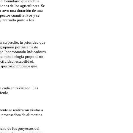
n formulario que incluía
iones de los agricultores. Se
ta tuvo una duración de una
spectos cuantitativos y se
y revisado junto a los
n su predio, la prioridad que
agruparon por sistema de
jo Incorporando Indicadores
sta metodología propone un
ctividad, estabilidad,
 aspectos o procesos que
a cada entrevistado. Las
tículo.
ente se realizaron visitas a
ta procesadora de alimentos
 uno de los proyectos del