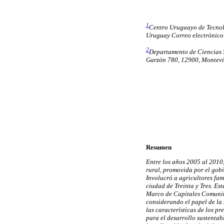
1
Centro Uruguayo de Tecnol
Uruguay Correo electrónico
2
Departamento de Ciencias 
Garzón 780, 12900, Montevi
Resumen
Entre los años 2005 al 2010,
rural, promovida por el gobi
Involucró a agricultores fam
ciudad de Treinta y Tres. Es
Marco de Capitales Comunitar
considerando el papel de la 
las características de los p
para el desarrollo sustentab