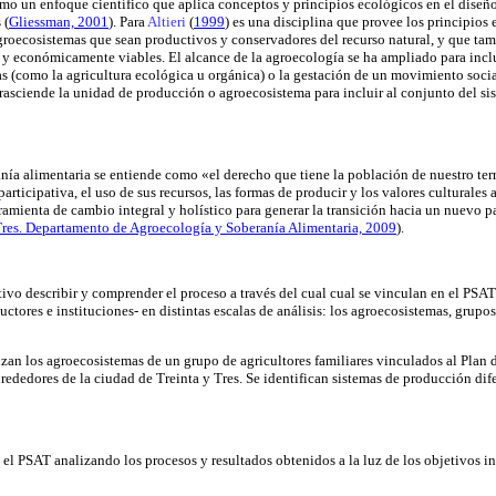
mo un enfoque científico que aplica conceptos y principios ecológicos en el diseñ
s
(
Gliessman, 2001
). Para
Altieri
(
1999
) es una disciplina que provee los principios
agroecosistemas que sean productivos y conservadores del recurso natural, y que ta
s y económicamente viables. El alcance de la agroecología se ha ampliado para incl
las (como la agricultura ecológica u orgánica) o la gestación de un movimiento soci
s trasciende la unidad de producción o agroecosistema para incluir al conjunto del s
nía alimentaria se entiende como «el derecho que tiene la población de nuestro terri
articipativa, el uso de sus recursos, las formas de producir y los valores culturales 
amienta de cambio integral y holístico para generar la transición hacia un nuevo
Tres. Departamento de Agroecología y Soberanía Alimentaria, 2009
).
ivo describir y comprender el proceso a través del cual cual se vinculan en el PSAT
ductores e instituciones- en distintas escalas de análisis: los agroecosistemas, grupo
lizan los agroecosistemas de un grupo de agricultores familiares vinculados al Plan
alrededores de la ciudad de Treinta y Tres. Se identifican sistemas de producción dif
e el PSAT analizando los procesos y resultados obtenidos a la luz de los objetivos in