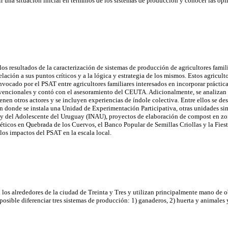
ir una situación inicial en términos de los sistemas de producción y conocer las op
los resultados de la caracterización de sistemas de producción de agricultores famili
elación a sus puntos críticos y a la lógica y estrategia de los mismos. Estos agricul
vocado por el PSAT entre agricultores familiares interesados en incorporar práctica
vencionales y contó con el asesoramiento del CEUTA. Adicionalmente, se analizan 
enen otros actores y se incluyen experiencias de índole colectiva. Entre ellos se des
n donde se instala una Unidad de Experimentación Participativa, otras unidades sim
o y del Adolescente del Uruguay (INAU), proyectos de elaboración de compost en z
éticos en Quebrada de los Cuervos, el Banco Popular de Semillas Criollas y la Fiesta
los impactos del PSAT en la escala local.
n los alrededores de la ciudad de Treinta y Tres y utilizan principalmente mano de 
posible diferenciar tres sistemas de producción: 1) ganaderos, 2) huerta y animales y