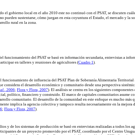
do el gobierno local en el año 2010 este no continuó con el PSAT, se discuten cuá
mo pueden sustentarse, cómo juegan en esta coyuntura el Estado, el mercado y la soc
rrollo rural en la zona.
del funcionamiento del PSAT se basó en información secundaria, entrevistas a infor
rticipar en talleres y reuniones de agricultores (
Cuadro 1
).
el funcionamiento de influencia del PSAT Plan de Soberanía Alimentaria Territorial 
e considera el desarrollo económico y comunitario desde una perspectiva sistémic
 al.
, 2006
;
Flora y Flora, 2007
). El análisis se centra en los siguientes componentes
cial, político, financiero y construido. El marco de capitales comunitarios asume c
sarrollo comunitario. El desarrollo de la comunidad en este enfoque es mucho más 
mente implica la agencia colectiva y tampoco resulta necesariamente en la mejora de
06
;
Flora y Flora, 2007
).
dios y de los sistemas de producción se basó en entrevistas realizadas a todos los a
articipantes de un proyecto promovido por el PSAT, coordinado por el Centro Urug