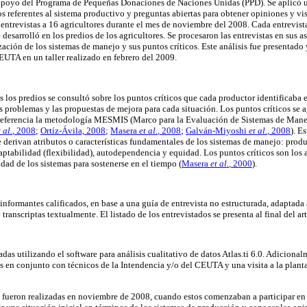
oyo del Programa de Pequeñas Donaciones de Naciones Unidas (PPD). Se aplicó u
s referentes al sistema productivo y preguntas abiertas para obtener opiniones y vis
 entrevistas a 16 agricultores durante el mes de noviembre del 2008. Cada entrevis
 desarrolló en los predios de los agricultores. Se procesaron las entrevistas en sus a
zación de los sistemas de manejo y sus puntos críticos. Este análisis fue presentado 
EUTA en un taller realizado en febrero del 2009.
 los predios se consultó sobre los puntos críticos que cada productor identificaba e
s problemas y las propuestas de mejora para cada situación. Los puntos críticos se 
eferencia la metodología MESMIS (Marco para la Evaluación de Sistemas de Mane
 al.
, 2008
;
Ortíz-Ávila, 2008
;
Masera
et al.
, 2008
;
Galván-Miyoshi
et al.
, 2008
). E
 derivan atributos o características fundamentales de los sistemas de manejo: produ
daptabilidad (flexibilidad), autodependencia y equidad. Los puntos críticos son los
idad de los sistemas para sostenerse en el tiempo
(
Masera
et al.
, 2000
).
informantes calificados, en base a una guía de entrevista no estructurada, adaptada 
transcriptas textualmente. El listado de los entrevistados se presenta al final del ar
adas utilizando el software para análisis cualitativo de datos Atlas.ti 6.0. Adicionalm
res en conjunto con técnicos de la Intendencia y/o del CEUTA y una visita a la plan
s fueron realizadas en noviembre de 2008, cuando estos comenzaban a participar en