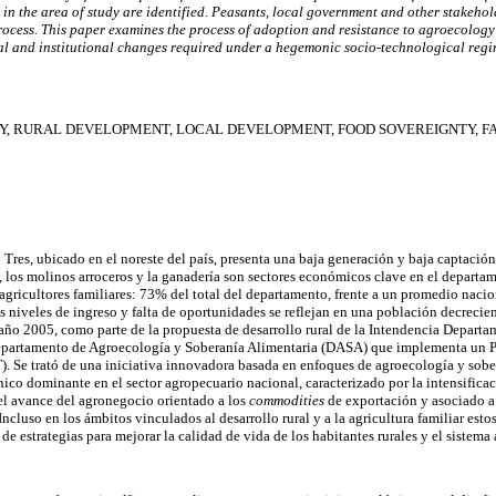
 in the area of study are identified. Peasants, local government and other stakeho
process. This paper examines the process of adoption and resistance to agroecolog
cal and institutional changes required under a hegemonic socio-technological regi
, RURAL DEVELOPMENT, LOCAL DEVELOPMENT, FOOD SOVEREIGNTY, F
Tres, ubicado en el noreste del país, presenta una baja generación y baja captación
z, los molinos arroceros y la ganadería son sectores económicos clave en el depart
agricultores familiares: 73% del total del departamento, frente a un promedio nac
os niveles de ingreso y falta de oportunidades se reflejan en una población decreci
 año 2005, como parte de la propuesta de desarrollo rural de la Intendencia Departa
Departamento de Agroecología y Soberanía Alimentaria (DASA) que implementa un P
T). Se trató de una iniciativa innovadora basada en enfoques de agroecología y sobe
nico dominante en el sector agropecuario nacional, caracterizado por la intensificac
el avance del agronegocio orientado a los
commodities
de exportación y asociado a
. Incluso en los ámbitos vinculados al desarrollo rural y a la agricultura familiar es
de estrategias para mejorar la calidad de vida de los habitantes rurales y el sistema 