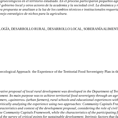
agroecológicos en el territorio estudiado. En el proceso participaron pequeños ag
l gobierno local y otros actores de la academia y la sociedad civil. La dinámica y r
propuesta se analizan a la luz de los cambios técnicos e institucionales requeri
ejo estratégico de nichos para la agricultura.
OGÍA, DESARROLLO RURAL, DESARROLLO LOCAL, SOBERANÍA ALIMENT
cological Approach: the Experience of the Territorial Food Sovereignty Plan in th
ative proposal of local rural development was developed in the Department of Tre
nment. Its main purpose was to achieve territorial food sovereignty through an a
armers, «quinteros» (urban farmers), rural schools and educational experiences wit
at critically analyzing the experience using two approaches: Community Capitals F
acteristics and context of the development proposal, considering the role of civil s
he Community Capitals Framework, while the characteristics of the participating f
he survey of critical points for sustainable development. Intrinsic factors that fa