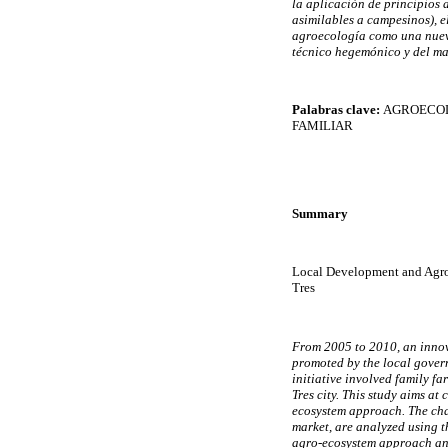
la aplicación de principios 
asimilables a campesinos), e
agroecología como una nueva 
técnico hegemónico y del man
Palabras clave:
AGROECOL
FAMILIAR
Summary
Local Development and Agroe
Tres
From 2005 to 2010, an innov
promoted by the local gover
initiative involved family f
Tres city. This study aims 
ecosystem approach. The char
market, are analyzed using t
agro-ecosystem approach and t