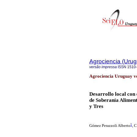
Agrociencia (Uru
versão impressa
ISSN
1510
Agrociencia Uruguay vo
Desarrollo local con
de Soberanía Aliment
y Tres
1
Gómez Perazzoli Alberto
,
C