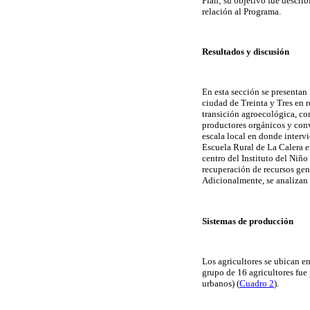
Plan; su objetivo fue describ
relación al Programa.
Resultados y discusión
En esta sección se presentan 
ciudad de Treinta y Tres en r
transición agroecológica, con
productores orgánicos y con
escala local en donde intervi
Escuela Rural de La Calera e
centro del Instituto del Niñ
recuperación de recursos gen
Adicionalmente, se analizan 
Sistemas de producción
Los agricultores se ubican e
grupo de 16 agricultores fue 
urbanos) (
Cuadro 2
).