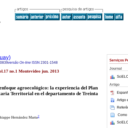
guay)
Serviços P
-0839
versão On-line
ISSN
2301-1548
Journal
l.17 no.1 Montevideo jun. 2013
SciELO
Artigo
 enfoque agroecológico: la experiencia del Plan
Espanh
aria Territorial en el departamento de Treinta
Artigo
Referên
Como c
2
hiappe Hernández Marta
SciELO