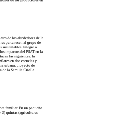
iniones de los productores en
ares de los alrededores de la
tores pertenecen al grupo de
s sustentables. Integró a
los impactos del PSAT en la
tacan las siguientes: la
ilares en dos escuelas y
ona urbana, proyecto de
 de la Semilla Criolla.
obra familiar. En un pequeño
 3) quintas (agricultores