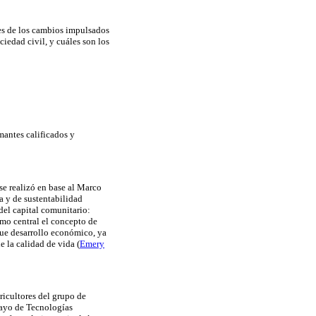
les de los cambios impulsados
iedad civil, y cuáles son los
mantes calificados y
se realizó en base al Marco
a y de sustentabilidad
 del capital comunitario:
omo central el concepto de
que desarrollo económico, ya
 la calidad de vida (
Emery
gricultores del grupo de
uayo de Tecnologías