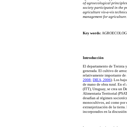
of agroecological principles
society participated in the 
agriculture vis-a-vis techni
management for agriculture.
Key words:
AGROECOLOGY
Introducción
El departamento de Treinta y 
generada. El cultivo de arro
relativamente importante de 
2008
;
DIEA, 2006
). Los baj
de mano de obra rural. En el
(ITT), Uruguay, se crea un 
Alimentaria Territorial (PSA
desafían al régimen sociotéc
monocultivos, así como por 
extranjerización de la tierra
incorporados en la discusión 