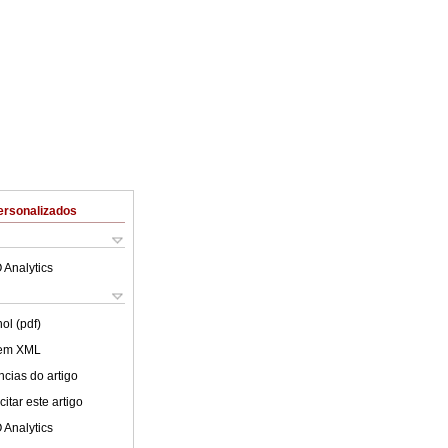
ersonalizados
 Analytics
ol (pdf)
 em XML
cias do artigo
itar este artigo
 Analytics