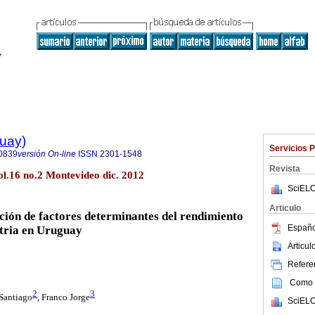
guay)
Servicios 
0839
versión On-line
ISSN
2301-1548
Revista
l.16 no.2 Montevideo dic. 2012
SciELO
Articulo
ación de factores determinantes del rendimiento
Españo
tria en Uruguay
Articu
Referen
Como c
2
3
 Santiago
,
Franco Jorge
SciELO