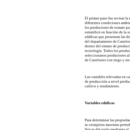
El primer paso fue revisar l
diferentes condiciones ambie
los productores de tomate par
estratificó en función de la
edáficas que presentan las di
del departamento de Canelone
dentro del estrato de produc
tecnología. Todos los product
seleccionaron productores al
de Canelones con riego y siet
Las variables relevadas en ca
de producción a nivel predia
cultivo y rendimiento.
Variables edáficas
Para determinar las propiedad
se extrajeron muestras pertu
físicas del suelo mediante e