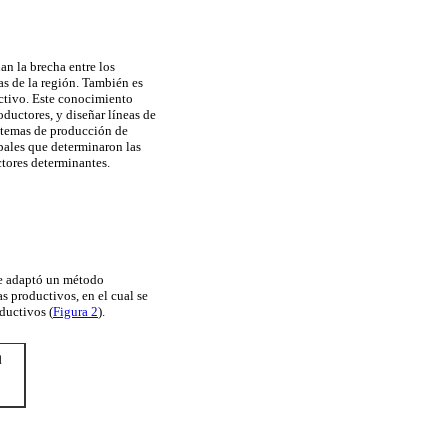
an la brecha entre los
as de la región. También es
uctivo. Este conocimiento
oductores, y diseñar líneas de
sistemas de producción de
ipales que determinaron las
ctores determinantes.
 se adaptó un método
s productivos, en el cual se
ductivos (
Figura 2
).