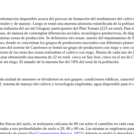
a información disponible acerca del proceso de formación del rendimiento del cultiv
ntales y de manejo. Luego se tomó una muestra aleatoria estratificada de la poblac
a industria del sur del Uruguay participantes del Plan Tomate (225 en total). Para e
 zona, de manera de contemplar diferencias sociales, tecnológico-productivas, de di
stintas zonas de producción. Se definieron tres zonas: sureste del departamento de S
s, donde se concentran los grupos de productores asociados con diferentes planes 
tores del noreste de Canelones se formó un grupo de productores con riego y otro co
ores de las otras dos zonas realizaban el cultivo con riego. Dentro de cada uno de l
 azar obteniendo una muestra de 22 en total: cinco en San José, cinco en el sur de C
e sin riego. El tamaño de la muestra fue del 10% del total de la población.
da unidad de muestreo se dividieron en seis grupos: condiciones edáficas; caracterí
l; sistema de manejo del cultivo y tecnologías empleadas; agua disponible para el c
es físicas del suelo, se realizaron calicatas de 60 cm sobre el camellón en cada cua
rbadas a tres profundidades de suelo a 20, 40 y 60 cm. Las mismas se emplearon para 
l método de pipeta
(
Soil Conservation Service, 1972
). Además se midió la densidad 