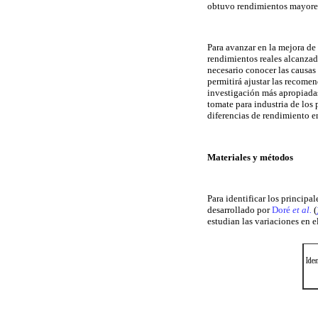
obtuvo rendimientos mayore
Para avanzar en la mejora de
rendimientos reales alcanzad
necesario conocer las causas
permitirá ajustar las recomen
investigación más apropiadas 
tomate para industria de los 
diferencias de rendimiento e
Materiales y métodos
Para identificar los principa
desarrollado por
Doré
et al.
(
estudian las variaciones en 