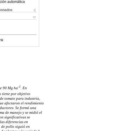
ción automática
cionados
nk
-1
 de 90 Mg ha
. En
o tiene por objetivo
de tomate para industria,
que afectaron el rendimiento
oductores. Se formó una
ema de manejo y se midió el
on significativas se
las diferencias en
 de pollo siguió en