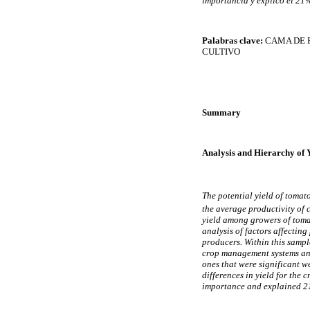
importancia y explicó el 21%
Palabras clave:
CAMA DE P
CULTIVO
Summary
Analysis and Hierarchy of 
The potential yield of toma
the average productivity of
yield among growers of tomat
analysis of factors affectin
producers. Within this sampl
crop management systems and 
ones that were significant w
differences in yield for the 
importance and explained 21%