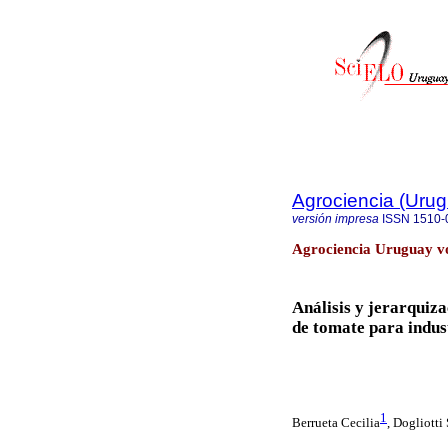
Agrociencia (Uru
versión impresa
ISSN
1510-
Agrociencia Uruguay vo
Análisis y jerarquiz
de tomate para indus
1
Berrueta Cecilia
,
Dogliotti