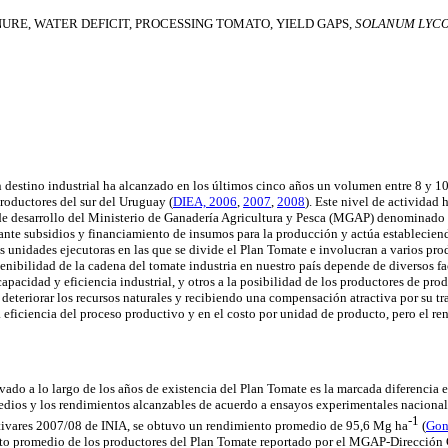
RE, WATER DEFICIT, PROCESSING TOMATO, YIELD GAPS,
SOLANUM LYC
destino industrial ha alcanzado en los últimos cinco años un volumen entre 8 y 10
roductores del sur del Uruguay
(
DIEA, 2006
,
2007
,
2008
). Este nivel de actividad 
e desarrollo del Ministerio de Ganadería Agricultura y Pesca (MGAP) denominado
nte subsidios y financiamiento de insumos para la producción y actúa establecien
s unidades ejecutoras en las que se divide el Plan Tomate e involucran a varios pro
enibilidad de la cadena del tomate industria en nuestro país depende de diversos fa
 capacidad y eficiencia industrial, y otros a la posibilidad de los productores de pro
 deteriorar los recursos naturales y recibiendo una compensación atractiva por su tr
a eficiencia del proceso productivo y en el costo por unidad de producto, pero el r
ado a lo largo de los años de existencia del Plan Tomate es la marcada diferencia 
redios y los rendimientos alcanzables de acuerdo a ensayos experimentales nacional
-1
tivares 2007/08 de INIA, se obtuvo un rendimiento promedio de 95,6 Mg ha
(
Gon
nto promedio de los productores del Plan Tomate reportado por el MGAP-Dirección 