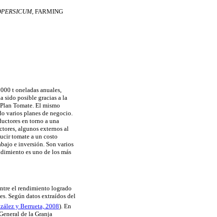
OPERSICUM
, FARMING
000 t oneladas anuales,
ha sido posible gracias a la
 Plan Tomate. El mismo
do varios planes de negocio.
ductores en torno a una
ctores, algunos externos al
ducir tomate a un costo
abajo e inversión. Son varios
endimiento es uno de los más
entre el rendimiento logrado
es. Según datos extraídos del
zález y Berrueta, 2008
). En
General de la Granja