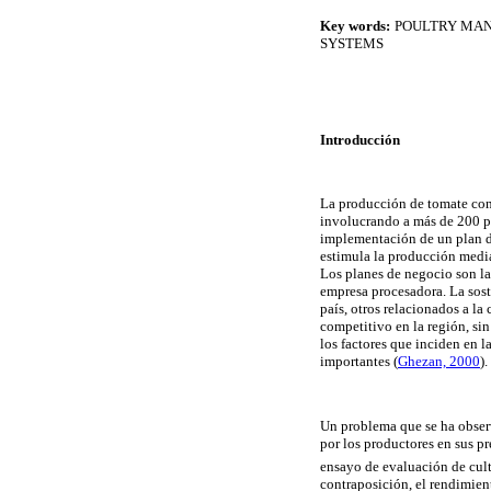
Key words:
POULTRY MANU
SYSTEMS
Introducción
La producción de tomate con 
involucrando a más de 200 p
implementación de un plan d
estimula la producción media
Los planes de negocio son la
empresa procesadora. La sost
país, otros relacionados a la
competitivo en la región, sin
los factores que inciden en l
importantes
(
Ghezan, 2000
).
Un problema que se ha observ
por los productores en sus p
ensayo de evaluación de cul
contraposición, el rendimie