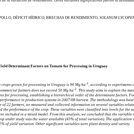
 de la variación de rendimiento. Otras variables significativas fueron la densidad
OLLO, DÉFICIT HÍDRICO, BRECHAS DE RENDIMIENTO,
SOLANUM LYCOPE
Yield Determinant Factors on Tomato for Processing in Uruguay
-1
to crops grown for processing in Uruguay is 90 Mg ha
, according to experiments i
-1
 commercial farmers does not exceed 50 Mg ha
. This study aims to explain the mai
o for processing, establishing a hierarchical order of the determinant factors. Fo
g performance in production systems in 2007/08 harvest. The methodology was based
e of 22 farmers, we measured and collected information on several variables relate
the performance of the crop. These variables were classified into levels for the a
ere included in a mixed model. From this analysis, we concluded that the variable t
crop under study was the water available (43% of total variation). The application o
 of yield variation. Other significant variables were plant density and variety.