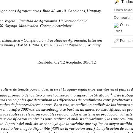
Traduc
Links rela
stigaciones Agropecuarias. Ruta 48 km 10. Canelones, Uruguay.
Compartir
n Vegetal. Facultad de Agronomía. Universidad de la
Otros
00. Sayago. Montevideo. Correo electrónico:
Otros
, Estadística y Computación. Facultad de Agronomía. Estación
Permali
Cassinoni (EEMAC). Ruta 3, km 363. 60000 Paysandú, Uruguay.
Recibido: 6/2/12 Aceptado: 30/6/12
 cultivo de tomate para industria en el Uruguay según experimentos en el país es
-1
vidad promedio del cultivo a nivel comercial no supera los 50 Mg ha
. Este trabaj
usas principales que determinan las diferencias de rendimiento entre productores 
quico de factores determinantes. Para esto, se realizó un análisis de los factores 
n en la zafra 2007/08. La metodología se basó en un muestreo estratificado de pr
n los cuales se relevaron variables relacionadas al sistema de producción, al sist
 se clasificaron en niveles para realizar el análisis de varianza y las que resultar
o. A partir del análisis, se concluyó que la variable que explicó en mayor medida 
 estudio fue el agua disponible (43% de la variación total). La aplicación de cama