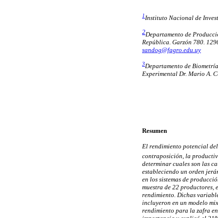
1
Instituto Nacional de Inve
2
Departamento de Producció
República. Garzón 780. 129
sandog@fagro.edu.uy
3
Departamento de Biometría
Experimental Dr. Mario A. 
Resumen
El rendimiento potencial del
contraposición, la producti
determinar cuales son las ca
estableciendo un orden jerár
en los sistemas de producció
muestra de 22 productores, e
rendimiento. Dichas variables
incluyeron en un modelo mixt
rendimiento para la zafra en