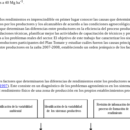
-1
s a 40 Mg ha
.
 los rendimientos es imprescindible en primer lugar conocer las causas que determin
os por los productores y los alcanzables de acuerdo a las condiciones agroecológic
 que determinan las diferencias entre productores en la eficiencia del proceso prod
daciones técnicas, planificar mejor las actividades de capacitación de técnicos y pr
a los problemas reales del sector. El objetivo de este trabajo fue caracterizar los 
productores participantes del Plan Tomate y estudiar cuáles fueron las causas princ
ntre productores en la zafra 2007-2008, estableciendo un orden jerárquico de los fa
les factores que determinaron las diferencias de rendimientos entre los productores
1997
). Este consiste en un diagnóstico de los problemas agronómicos en los sistema
el rendimiento físico de una zona de producción en los propios establecimientos pro