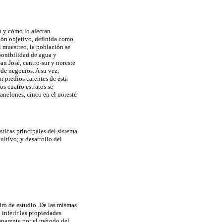
o y cómo lo afectan
ión objetivo, definida como
l muestreo, la población se
sponibilidad de agua y
an José, centro-sur y noreste
de negocios. A su vez,
n predios carentes de esta
os cuatro estratos se
anelones, cinco en el noreste
sticas principales del sistema
ultivo; y desarrollo del
dro de estudio. De las mismas
inferir las propiedades
aparente por el método del