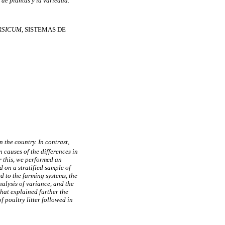
 de plantas y la variedad.
RSICUM
, SISTEMAS DE
n the country. In contrast,
n causes of the differences in
r this, we performed an
 on a stratified sample of
d to the farming systems, the
nalysis of variance, and the
hat explained further the
f poultry litter followed in