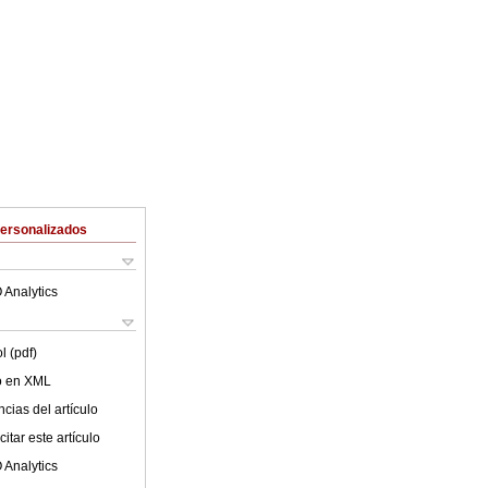
Personalizados
 Analytics
l (pdf)
lo en XML
cias del artículo
itar este artículo
 Analytics