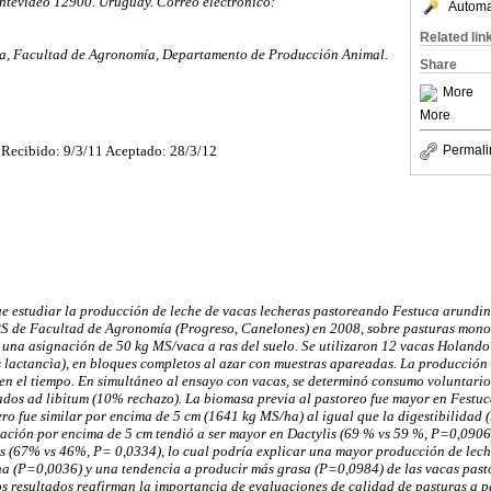
ntevideo 12900. Uruguay. Correo electrónico:
Automat
Related lin
ca, Facultad de Agronomía, Departamento de Producción Animal.
Share
More
More
Recibido: 9/3/11 Aceptado: 28/3/12
Permali
fue estudiar la producción de leche de vacas lecheras pastoreando Festuca arundi
CRS de Facultad de Agronomía (Progreso, Canelones) en 2008, sobre pasturas mono
 una asignación de 50 kg MS/vaca a ras del suelo. Se utilizaron 12 vacas Holando (
s lactancia), en bloques completos al azar con muestras apareadas. La producción 
en el tiempo. En simultáneo al ensayo con vacas, se determinó consumo voluntario 
dos ad libitum (10% rechazo). La biomasa previa al pastoreo fue mayor en Festu
ero fue similar por encima de 5 cm (1641 kg MS/ha) al igual que la digestibilida
ización por encima de 5 cm tendió a ser mayor en Dactylis (69 % vs 59 %, P=0,090
 (67% vs 46%, P= 0,0334), lo cual podría explicar una mayor producción de leche 
a (P=0,0036) y una tendencia a producir más grasa (P=0,0984) de las vacas past
s resultados reafirman la importancia de evaluaciones de calidad de pasturas a pa