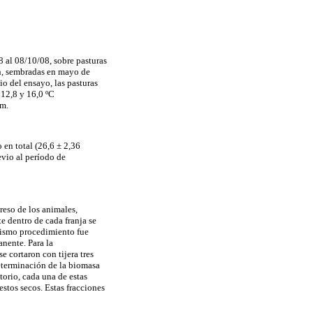
 al 08/10/08, sobre pasturas
, sembradas en mayo de
io del ensayo, las pasturas
 12,8 y 16,0 ºC
mm.
 en total (26,6 ± 2,36
evio al período de
reso de los animales,
te dentro de cada franja se
 mismo procedimiento fue
anente. Para la
 cortaron con tijera tres
determinación de la biomasa
torio, cada una de estas
estos secos. Estas fracciones