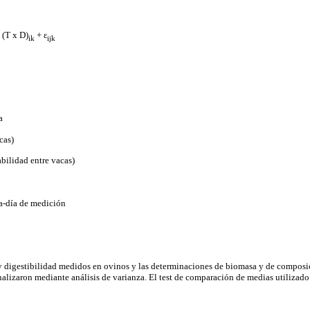
 (T x D)
+ ε
ik
ijk
a
cas)
abilidad entre vacas)
ra-día de medición
y digestibilidad medidos en ovinos y las determinaciones de biomasa y de composi
nalizaron mediante análisis de varianza. El test de comparación de medias utilizado