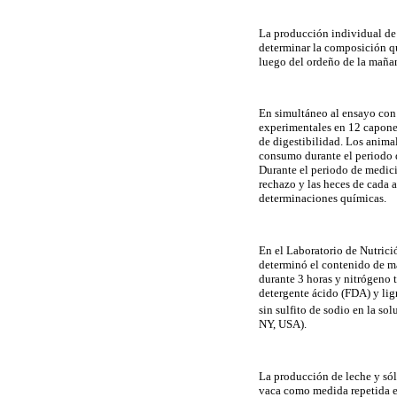
La producción individual de 
determinar la composición qu
luego del ordeño de la mañana
En simultáneo al ensayo con 
experimentales en 12 capones
de digestibilidad. Los animal
consumo durante el periodo d
Durante el periodo de medici
rechazo y las heces de cada a
determinaciones químicas.
En el Laboratorio de Nutrici
determinó el contenido de ma
durante 3 horas y nitrógeno t
detergente ácido (FDA) y li
sin sulfito de sodio en la s
NY, USA).
La producción de leche y sól
vaca como medida repetida e