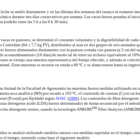
leche se midió diariamente y en las últimas dos semanas del ensayo se tomaron mue
ímica durante tres días consecutivos por semana. Las vacas fueron pesadas al inicio 
 (ordeño entre las 5 h a las 6 h 30 min).
vacas en pastoreo, se determinó el consumo voluntario y la digestibilidad de cada 
 Corriedale (64 ± 7,7 kg PV), distribuidos al azar en dos grupos de seis animales q
es fueron alimentados diariamente con la pastura cortada con pastera (a 5 cm del ras
e acostumbramiento (10 días) de modo tal de tener un rechazo equivalente al 10% d
ones se extrajo una muestra representativa del forraje ofrecido, y además se colectó
nimal. Estas muestras se secaron en estufa a 60 ºC y se almacenaron hasta su ingreso
ón Animal de la Facultad de Agronomía las muestras fueron molidas utilizando un 
teria seca analítica (MS) por secado a 105 ºC, el contenido de cenizas (C) en un h
otal (N total) por Kjeldahl según
AOAC
(
1990
). Los contenidos de fibra detergente
gnina detergente ácido (LDA) fueron determinados de forma secuencial por el méto
200
olución detergente neutro, usando la tecnología ANKOM
Fiber Analyzer (ANKOM T
idos se analizó utilizando modelos mixtos con medidas repetidas en el tiempo, con 
n el tiempo, teniendo como base el siguiente modelo: