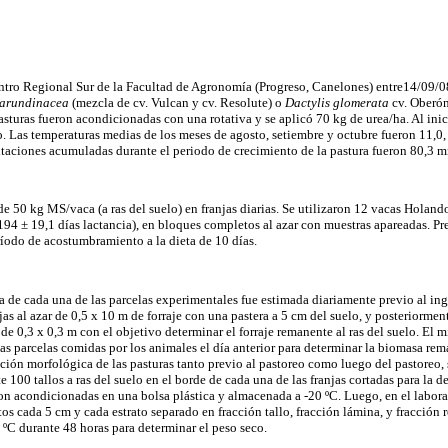
entro Regional Sur de la Facultad de Agronomía (Progreso, Canelones) entre14/09/08
 arundinacea
(mezcla de cv. Vulcan y cv. Resolute) o
Dactylis glomerata
cv. Oberón
asturas fueron acondicionadas con una rotativa y se aplicó 70 kg de urea/ha. Al inic
o. Las temperaturas medias de los meses de agosto, setiembre y octubre fueron 11,0,
itaciones acumuladas durante el periodo de crecimiento de la pastura fueron 80,3 
de 50 kg MS/vaca (a ras del suelo) en franjas diarias. Se utilizaron 12 vacas Holando
 194 ± 19,1 días lactancia), en bloques completos al azar con muestras apareadas. Pr
ríodo de acostumbramiento a la dieta de 10 días.
 de cada una de las parcelas experimentales fue estimada diariamente previo al ing
jas al azar de 0,5 x 10 m de forraje con una pastera a 5 cm del suelo, y posteriormen
 de 0,3 x 0,3 m con el objetivo determinar el forraje remanente al ras del suelo. El
as parcelas comidas por los animales el día anterior para determinar la biomasa rem
ión morfológica de las pasturas tanto previo al pastoreo como luego del pastoreo, se
100 tallos a ras del suelo en el borde de cada una de las franjas cortadas para la 
ron acondicionadas en una bolsa plástica y almacenada a -20 ºC. Luego, en el labora
tos cada 5 cm y cada estrato separado en fracción tallo, fracción lámina, y fracción r
 ºC durante 48 horas para determinar el peso seco.