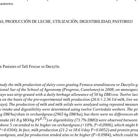
astoreo.
, PRODUCCIÓN DE LECHE, UTILIZACIÓN, DIGESTIBILIDAD, PASTOREO
 Pastures of Tall Fescue or Dactylis
study the milk production of dairy cows grazing Festuca arundinacea or Dactylis 
ional Sur of the School of Agronomy (Progreso, Canelones) in 2008, on monospeci
ays was strip-grazed with a daily herbage allowance of 50 kg DM/cow. Twelve lac
s on the basis of the pre-experimental milk production (26.6 ± 2.36 l/d milk, live w
days). The production of milk and milk solids were analyzed using repeated measur
ry intake and digestibility were determined using twelve Corriedale wethers. The 
4 kg DM/ha) than in orchardgrass (2965 kg DM/ha), but there were no differences 
0.75
 intake (41.8 g MO/kg PV
) or digestibility (73.7% DMO) were observed between
 above 5 cm tended to be higher on orchardgrass (+10%, P=0,0906), which might b
 P=0.0304). In fact, milk production (21.2 vs 18.6 l/day P=0.0052) and protein pr
hardgrass, and fat production tended also to be higher (P=0.0984), which could b