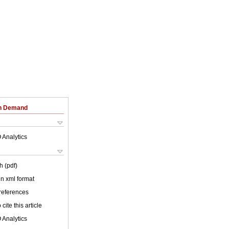
on Demand
 Analytics
h (pdf)
 in xml format
 references
cite this article
 Analytics