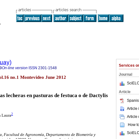
guay)
Services 
9
On-line version
ISSN
2301-1548
Journal
ol.16 no.1 Montevideo June 2012
SciELO
Article
s lecheras en pasturas de festuca o de Dactylis
Spanis
Article
2
a Laura
Article
How to 
SciELO
ca, Facultad de Agronomía, Departamento de Biometría y