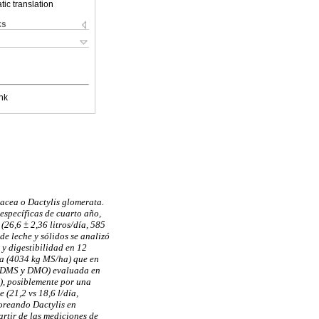
ic translation
ks
nk
nacea o Dactylis glomerata.
específicas de cuarto año,
26,6 ± 2,36 litros/día, 585
de leche y sólidos se analizó
y digestibilidad en 12
ca (4034 kg MS/ha) que en
d (DMS y DMO) evaluada en
6), posiblemente por una
(21,2 vs 18,6 l/día,
oreando Dactylis en
rtir de las mediciones de