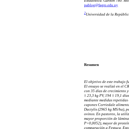
Estadística. Garzón 780. Mo
pablog@fagro.edu.uy
2
Universidad de la Repúbli
Resumen
El objetivo de este trabajo 
El ensayo se realizó en el 
con 35 días de crecimiento y
± 23,3 kg PV, 194 ± 19,1 día
mediante medidas repetidas 
capones Corriedale alimenta
Dactylis (2965 kg MS/ha), p
ovinos. En pastoreo, la util
mayor proporción de láminas
P=0,0052), mayor de proteín
comparación a Festuca. Esto