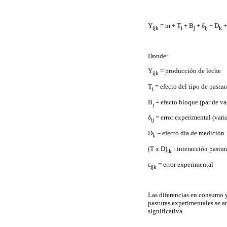
Y
= m + T
+ B
+ δ
+ D
+
ijk
i
j
ij
k
Donde:
Y
= producción de leche
ijk
T
= efecto del tipo de pastur
i
B
= efecto bloque (par de va
j
δ
= error experimental (vari
ij
D
= efecto día de medición
k
(T x D)
: interacción pastu
ik
ε
= error experimental
ijk
Las diferencias en consumo 
pasturas experimentales se a
significativa.