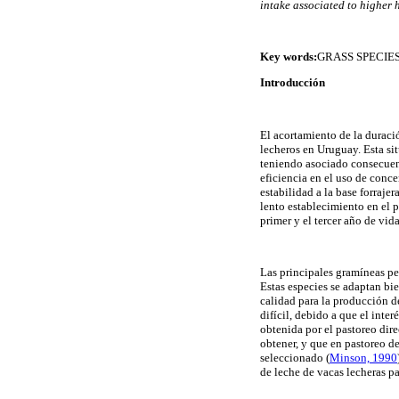
intake associated to higher 
Key words:
GRASS SPECIES
Introducción
El acortamiento de la duració
lecheros en Uruguay. Esta si
teniendo asociado consecuenc
eficiencia en el uso de conc
estabilidad a la base forraje
lento establecimiento en el 
primer y el tercer año de vi
Las principales gramíneas pe
Estas especies se adaptan bien
calidad para la producción de
difícil, debido a que el inte
obtenida por el pastoreo dire
obtener, y que en pastoreo de
seleccionado
(
Minson, 1990
de leche de vacas lecheras 