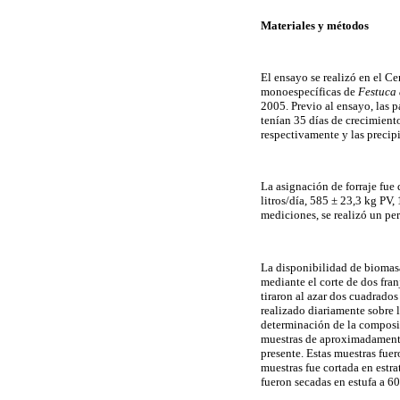
Materiales y métodos
El ensayo se realizó en el C
monoespecíficas de
Festuca
2005. Previo al ensayo, las p
tenían 35 días de crecimient
respectivamente y las precip
La asignación de forraje fue 
litros/día, 585 ± 23,3 kg PV,
mediciones, se realizó un pe
La disponibilidad de biomasa
mediante el corte de dos fran
tiraron al azar dos cuadrados
realizado diariamente sobre l
determinación de la composic
muestras de aproximadamente 
presente. Estas muestras fue
muestras fue cortada en estra
fueron secadas en estufa a 60