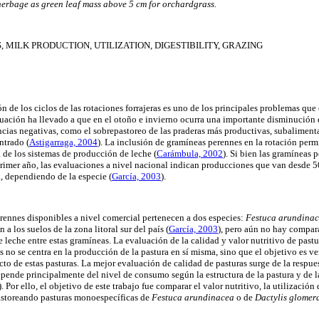
herbage as green leaf mass above 5 cm for orchardgrass.
, MILK PRODUCTION, UTILIZATION, DIGESTIBILITY, GRAZING
n de los ciclos de las rotaciones forrajeras es uno de los principales problemas que
tuación ha llevado a que en el otoño e invierno ocurra una importante disminución d
ias negativas, como el sobrepastoreo de las praderas más productivas, subaliment
entrado
(
Astigarraga, 2004
). La inclusión de gramíneas perennes en la rotación perm
ra de los sistemas de producción de leche
(
Carámbula, 2002
). Si bien las gramíneas 
primer año, las evaluaciones a nivel nacional indican producciones que van desde 
da, dependiendo de la especie
(
García, 2003
).
rennes disponibles a nivel comercial pertenecen a dos especies:
Festuca arundina
 a los suelos de la zona litoral sur del país (
García, 2003
), pero aún no hay compar
 leche entre estas gramíneas. La evaluación de la calidad y valor nutritivo de pastu
rés no se centra en la producción de la pastura en sí misma, sino que el objetivo es ve
cto de estas pasturas. La mejor evaluación de calidad de pasturas surge de la respue
pende principalmente del nivel de consumo según la estructura de la pastura y de la
). Por ello, el objetivo de este trabajo fue comparar el valor nutritivo, la utilización
pastoreando pasturas monoespecíficas de
Festuca arundinacea
o de
Dactylis glomer