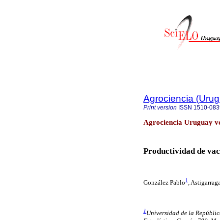
Agrociencia (Uru
Print version
ISSN
1510-083
Agrociencia Uruguay v
Productividad de vaca
1
González Pablo
,
Astigarrag
1
Universidad de la Repúbli