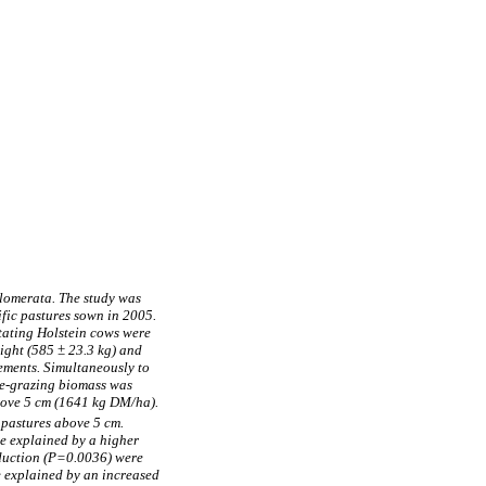
glomerata. The study was
fic pastures sown in 2005.
tating Holstein cows were
eight (585 ± 23.3 kg) and
ements. Simultaneously to
pre-grazing biomass was
above 5 cm (1641 kg DM/ha).
 pastures above 5 cm.
e explained by a higher
oduction (P=0.0036) were
e explained by an increased