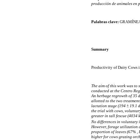
producción de animales en p
Palabras clave:
GRAMÍNEAS
Summary
Productivity of Dairy Cows in
The aim of this work was to 
conducted at the Centro Reg
An herbage regrowth of 35 d
allotted to the two treatment
lactation stage (194 ± 19.1 
the trial with cows, volunta
greater in tall fescue (403
No differences in voluntary
However, forage utilization
proportion of leaves (67% ,
higher for cows grazing orc