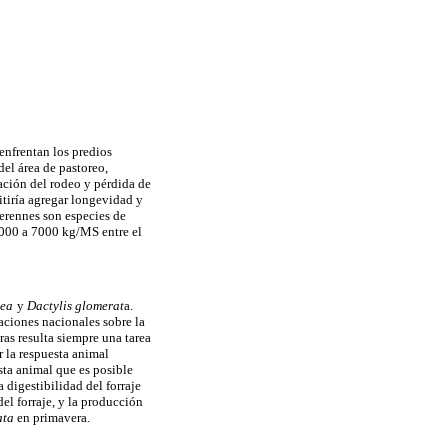
 enfrentan los predios
el área de pastoreo,
ación del rodeo y pérdida de
itiría agregar longevidad y
perennes son especies de
5000 a 7000 kg/MS entre el
cea
y
Dactylis glomerat
a.
aciones nacionales sobre la
ras resulta siempre una tarea
r la respuesta animal
sta animal que es posible
 digestibilidad del forraje
 del forraje, y la producción
ata
en primavera.