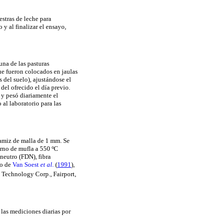
stras de leche para
y al finalizar el ensayo,
una de las pasturas
ue fueron colocados en jaulas
 del suelo), ajustándose el
el ofrecido el día previo.
 y pesó diariamente el
 al laboratorio para las
tamiz de malla de 1 mm. Se
orno de mufla a 550 ºC
 neutro (FDN), fibra
do
de
Van Soest
et al.
(
1991
),
echnology Corp., Fairport,
las mediciones diarias por