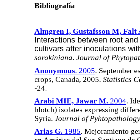
Bibliografía
Almgren I, Gustafsson M, Falt 
Interactions between root and
cultivars after inoculations wit
sorokiniana
.
Journal of Phytopa
Anonymous
. 2005
. September es
crops, Canada, 2005.
Statistics 
-24.
Arabi MIE, Jawar M.
2004
. Id
blotch) isolates expressing differ
Syria.
Journal of Pyhtopatholog
Arias G.
1985
. Mejoramiento ge
en América del Sur. Santiago de 