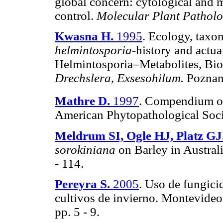
global concern: cytological and 
control.
Molecular Plant Pathol
Kwasna H.
1995
. Ecology, tax
helmintosporia
-history and actua
Helmintosporia–Metabolites, Bio
Drechslera
,
Exsesohilum.
Poznan 
Mathre D.
1997
. Compendium of
American Phytopathological Soci
Meldrum SI, Ogle HJ, Platz GJ
sorokiniana
on Barley in Australi
- 114.
Pereyra S.
2005
. Uso de fungici
cultivos de invierno. Montevideo
pp. 5 - 9.