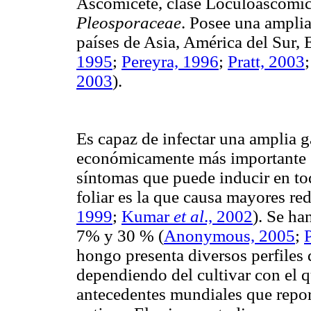
Ascomicete, clase Loculoascomice
Pleosporaceae
. Posee una ampli
países de Asia, América del Sur,
1995
;
Pereyra, 1996
;
Pratt, 2003
2003
).
Es capaz de infectar una amplia 
económicamente más importante e
síntomas que puede inducir en to
foliar es la que causa mayores r
1999
;
Kumar
et al
., 2002
). Se ha
7% y 30 %
(
Anonymous, 2005
;
hongo presenta diversos perfiles 
dependiendo del cultivar con el q
antecedentes mundiales que report