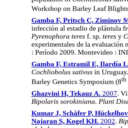
Workshop on Barley Leaf Blights
Gamba F, Pritsch C, Ziminov M
infección al estadio de plántula f
Pyrenophora teres
f. sp
. teres
y
C
experimentales de la evaluación n
: Período 2009. Montevideo : INI
Gamba F, Estramil E, Ilardía L
Cochliobolus sativus
in Uruguay. 
th
Barley Genetics Symposium (8
Ghazvini H, Tekauz A.
2007
. V
Bipolaris sorokiniana. Plant Dis
Kumar J, Schäfer P, Hückelhov
Najaran S, Kogel KH.
2002
.
Bip