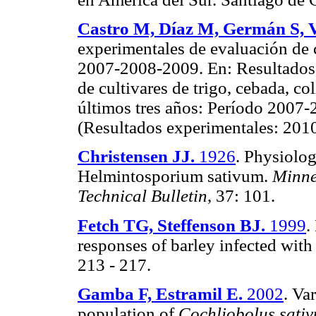
Castro M, Díaz M, Germán S, 
experimentales de evaluación de 
2007-2008-2009. En: Resultados 
de cultivares de trigo, cebada, col
últimos tres años: Período 200
(Resultados experimentales: 2010)
Christensen JJ.
1926
.
Physiologi
Helmintosporium sativum.
Minne
Technical Bulletin
, 37: 101.
Fetch TG, Steffenson BJ.
1999
.
responses of barley infected wit
213 - 217.
Gamba F, Estramil E.
2002
. Va
population of
Cochliobolus sativ