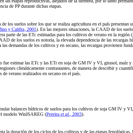
en las etapas reproductivas, alejados de la siembra, por lo tanto perman
ncia de PP durante dichas etapas.
a de los suelos sobre los que se realiza agricultura en el país present
ino y Califra, 2001
). En las mejores situaciones, la CAAD de los suel
ra parte de las ETc estimadas para los cultivos de verano en la región (
AAD de los suelos es notoria, la elevada dependencia de las recargas hí
a las demandas de los cultivos y en secano, las recargas provienen fun
jo fue estimar las ETc y las ETr en soja de GM IV y VI, girasol, maíz y 
egiones climáticamente contrastantes, de manera de describir y cuantific
os de verano realizados en secano en el país.
imular balances hídricos de suelos para los cultivos de soja GM IV y VI,
n del modelo WinISAREG
(
Pereira
et al
., 2003
).
enta la duración de los ciclos de los cultivos y de las etapas fenológicas