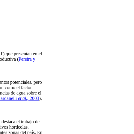
ET) que presentan en el
productiva
(
Pereira y
entos potenciales, pero
can como el factor
encias de agua sobre el
ardanelli
et al
., 2003
),
destaca el trabajo de
ivos hortícolas,
entes zonas del país. En