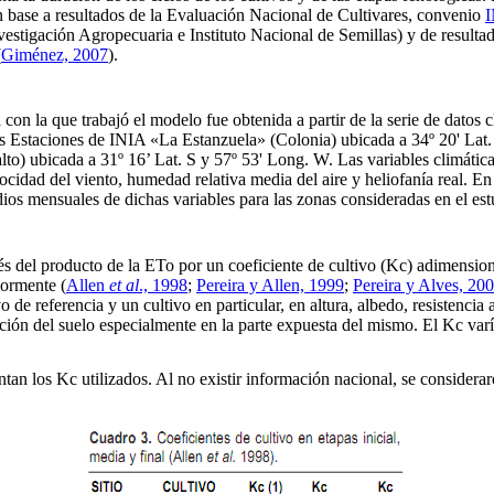
 base a resultados de la Evaluación Nacional de Cultivares, convenio
I
vestigación Agropecuaria e Instituto Nacional de Semillas) y de resultad
(
Giménez, 2007
).
con la que trabajó el modelo fue obtenida a partir de la serie de datos 
as Estaciones de INIA «La Estanzuela» (Colonia) ubicada a 34º 20' Lat
to) ubicada a 31º 16’ Lat. S y 57º 53' Long. W. Las variables climáticas
ocidad del viento, humedad relativa media del aire y heliofanía real. En
ios mensuales de dichas variables para las zonas consideradas en el est
és del producto de la ETo por un coeficiente de cultivo (Kc) adimensio
iormente (
Allen
et al
., 1998
;
Pereira y Allen, 1999
;
Pereira y Alves, 20
vo de referencia y un cultivo en particular, en altura, albedo, resistencia 
ión del suelo especialmente en la parte expuesta del mismo. El Kc varía
ntan los Kc utilizados. Al no existir información nacional, se considera