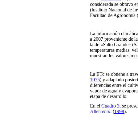
considerada se obtuvo en
(Instituto Nacional de In
Facultad de Agronomía
La información climática 
a 2007 proveniente de l
la de «Salto Grande» (Sal
temperaturas medias, vel
muestran los valores med
La ETc se obtiene a trav
1975
) y adaptado poster
diferencias entre el culti
vapor de agua y evaporac
etapa de desarrollo.
En el
Cuadro 3,
se prese
Allen
et al
.
(
1998
).