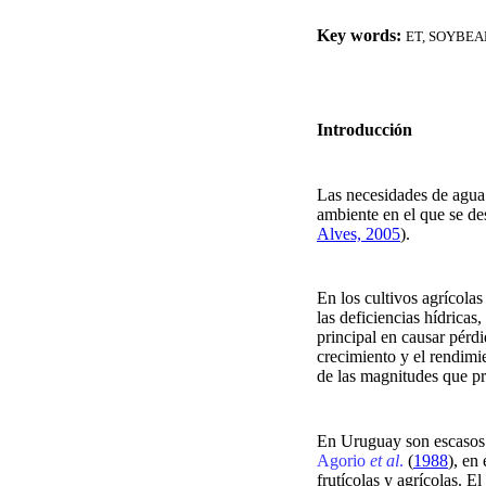
Key words:
ET, SOYBE
Introducción
Las necesidades de agua 
ambiente en el que se des
Alves, 2005
).
En los cultivos agrícolas
las deficiencias hídricas
principal en causar pérd
crecimiento y el rendimi
de las magnitudes que pre
En Uruguay son escasos l
Agorio
et al
.
(
1988
), en
frutícolas y agrícolas. E