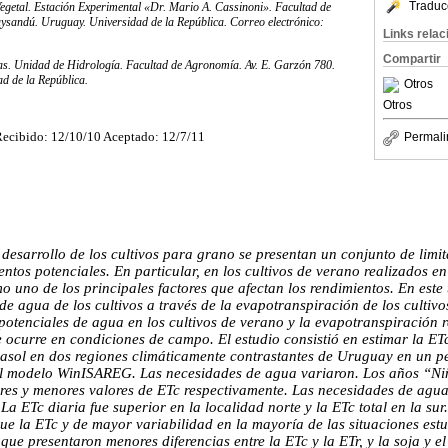
Traduc
getal. Estación Experimental «Dr. Mario A. Cassinoni». Facultad de
ysandú. Uruguay. Universidad de la República. Correo electrónico:
Links rela
Compartir
s. Unidad de Hidrología. Facultad de Agronomía. Av. E. Garzón 780.
d de la República.
Otros
Otros
ecibido: 12/10/10 Aceptado: 12/7/11
Permali
 desarrollo de los cultivos para grano se presentan un conjunto de limi
entos potenciales. En particular, en los cultivos de verano realizados e
o uno de los principales factores que afectan los rendimientos. En este 
de agua de los cultivos a través de la evapotranspiración de los cultiv
potenciales de agua en los cultivos de verano y la evapotranspiración re
 ocurre en condiciones de campo. El estudio consistió en estimar la ET
irasol en dos regiones climáticamente contrastantes de Uruguay en un 
el modelo WinISAREG. Las necesidades de agua variaron. Los años “Ni
res y menores valores de ETc respectivamente. Las necesidades de agua
. La ETc diaria fue superior en la localidad norte y la ETc total en la su
e la ETc y de mayor variabilidad en la mayoría de las situaciones estud
 que presentaron menores diferencias entre la ETc y la ETr, y la soja y e