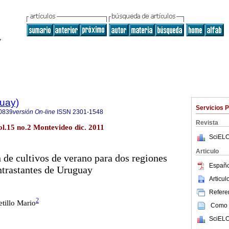
guay)
Servicios 
0839
versión On-line
ISSN
2301-1548
Revista
l.15 no.2 Montevideo dic. 2011
SciELO
Articulo
 de cultivos de verano para dos regiones
Españo
trastantes de Uruguay
Articu
Referen
2
etillo Mario
Como c
SciELO