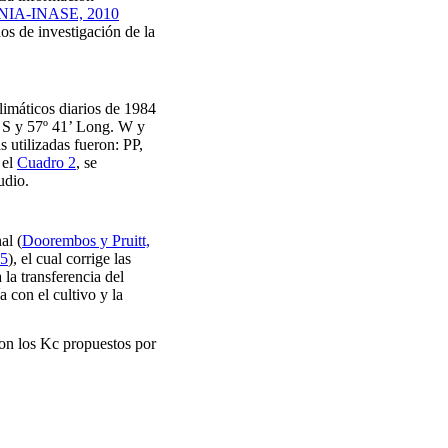
NIA-INASE, 2010
os de investigación de la
climáticos diarios de 1984
. S y 57º 41’ Long. W y
 utilizadas fueron: PP,
 el
Cuadro 2
, se
udio.
nal
(
Doorembos y Pruitt,
05
), el cual corrige las
a la transferencia del
 con el cultivo y la
ron los Kc propuestos por