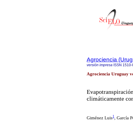
Agrociencia (Uru
versión impresa
ISSN
1510-
Agrociencia Uruguay vo
Evapotranspiración
climáticamente con
1
Giménez Luis
,
García P