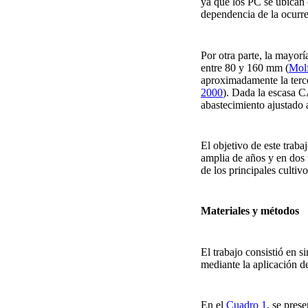
ya que los PC se ubican 
dependencia de la ocurre
Por otra parte, la mayorí
entre 80 y 160 mm
(
Molf
aproximadamente la terce
2000
). Dada la escasa C
abastecimiento ajustado 
El objetivo de este traba
amplia de años y en dos r
de los principales cultiv
Materiales y métodos
El trabajo consistió en s
mediante la aplicació
En el
Cuadro 1
, se pres