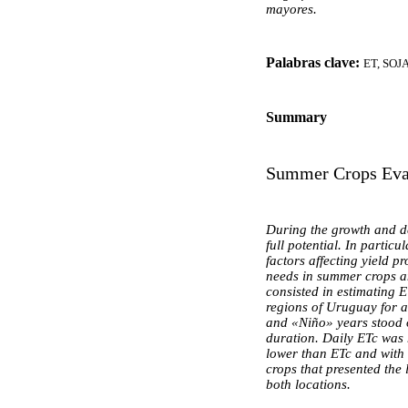
mayores.
Palabras clave:
ET, SOJ
Summary
Summer Crops Evap
During the growth and dev
full potential. In partic
factors affecting yield p
needs in summer crops an
consisted in estimating 
regions of Uruguay for 
and «Niño» years stood o
duration. Daily ETc was 
lower than ETc and with 
crops that presented the
both locations.