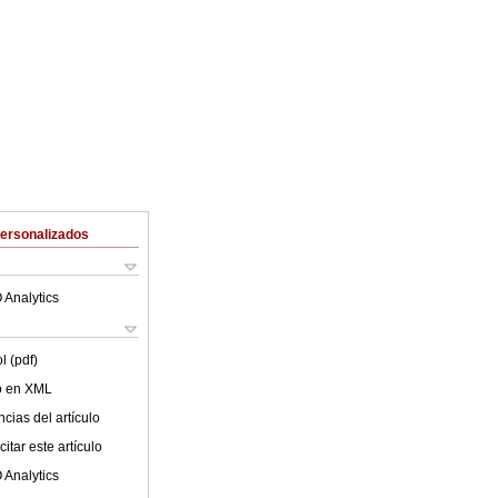
Personalizados
 Analytics
l (pdf)
lo en XML
cias del artículo
itar este artículo
 Analytics