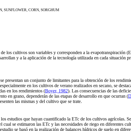
AN, SUNFLOWER, CORN, SORGHUM
de los cultivos son variables y corresponden a la evapotranspiración (
arrollan y a la aplicación de la tecnología utilizada en cada situación 
 se presentan un conjunto de limitantes para la obtención de los rendimi
, especialmente en los cultivos de verano realizados en secano, se desta
idas en los rendimientos
(
Boyer, 1982
). Las consecuencias de las defici
ento en grano, dependerán de las etapas de desarrollo en que ocurran
(
D
senten las mismas y del cultivo que se trate.
os estudios que hayan cuantificado la ETc de los cultivos agrícolas. Se 
 el cual se estimaron las ETc y las necesidades de riego en diferentes cult
l estudio se basó en la realización de balances hídricos de suelo en difer