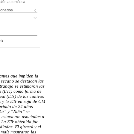
ción automática
cionados
nk
tantes que impiden la
n secano se destacan las
trabajo se estimaron las
os (ETc) como forma de
al (ETr) de los cultivos
c y la ETr en soja de GM
período de 24 años
ña” y “Niño” se
 estuvieron asociadas a
r. La ETr obtenida fue
iadas. El girasol y el
l maíz mostraron las