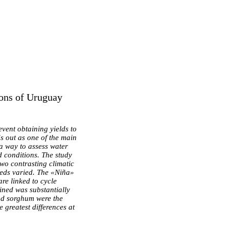
ons of Uruguay
event obtaining yields to
ds out as one of the main
 a way to assess water
d conditions. The study
wo contrasting climatic
eds varied. The «Niña»
re linked to cycle
ined was substantially
and sorghum were the
 greatest differences at