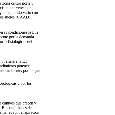
la zona centro norte y
cia la ocurrencia de
agua requerido varió con
 los suelos (CAAD).
 esas condiciones la ETr
lmente por la demanda
orfo-fisiológicas del
y refiere a la ET
ndimiento potencial.
nado ambiente, por lo que
orológicas y por los
.
 cultivos que crecen y
s. En condiciones de
lamar evapotranspiración