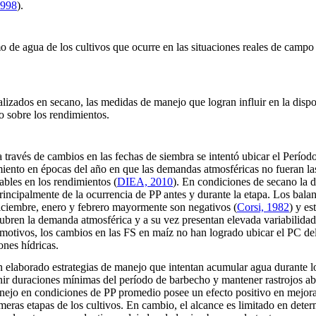
1998
).
 de agua de los cultivos que ocurre en las situaciones reales de campo
alizados en secano, las medidas de manejo que logran influir en la disp
o sobre los rendimientos.
a través de cambios en las fechas de siembra se intentó ubicar el Períod
iento en épocas del año en que las demandas atmosféricas no fueran la
tables en los rendimientos
(
DIEA, 2010
). En condiciones de secano la d
incipalmente de la ocurrencia de PP antes y durante la etapa. Los balan
diciembre, enero y febrero mayormente son negativos
(
Corsi, 1982
) y es
cubren la demanda atmosférica y a su vez presentan elevada variabilida
s motivos, los cambios en las FS en maíz no han logrado ubicar el PC del
nes hídricas.
 elaborado estrategias de manejo que intentan acumular agua durante l
finir duraciones mínimas del período de barbecho y mantener rastrojos ab
nejo en condiciones de PP promedio posee un efecto positivo en mejora
imeras etapas de los cultivos. En cambio, el alcance es limitado en dete