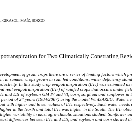
A, GIRASOL, MAÍZ, SORGO
otranspiration for Two Climatically Constrating Regi
elopment of grain crops there are a series of limiting factors which pr
ular, in summer crops grown in rain fed conditions, water deficiency stan
roductivity. In this study crop evapotranspiration (ETc) was estimated as
d real evapotranspiration (ETr) of rainfed crops that occurs under fiel
ETc and ETr of soybean GM IV and VI, corn, sorghum and sunflower in t
a period of 24 years (1984/2007) using the model WinISAREG. Water ne
ut with higher and lower values of ETc respectively. Such water needs a
higher in the North and total ETc was higher in the South. The ETr obta
higher variability in most agro-climatic situations studied. Sunflower 
 least differences between ETc and ETr, and soybean and corn showed the