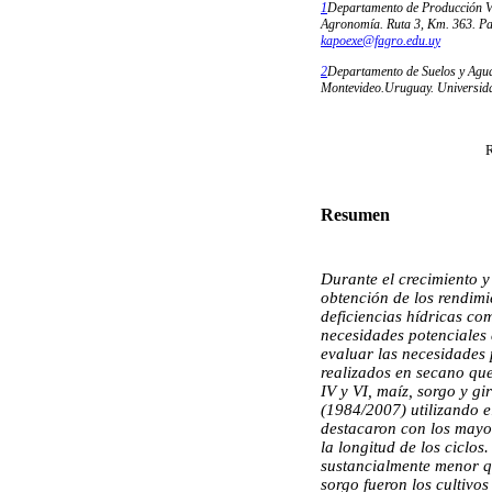
1
Departamento de Producción Ve
Agronomía. Ruta 3, Km. 363. Pa
kapoexe@fagro.edu.uy
2
Departamento de Suelos y Agua
Montevideo.Uruguay. Universida
R
Resumen
Durante el crecimiento y
obtención de los rendimi
deficiencias hídricas com
necesidades potenciales 
evaluar las necesidades 
realizados en secano que
IV y VI, maíz, sorgo y g
(1984/2007) utilizando 
destacaron con los mayo
la longitud de los ciclos
sustancialmente menor qu
sorgo fueron los cultivos