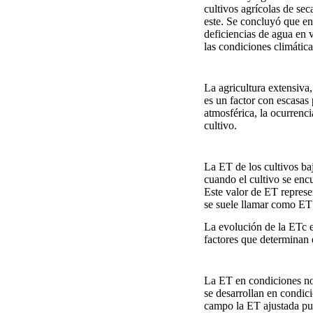
cultivos agrícolas de sec
este. Se concluyó que en 
deficiencias de agua en 
las condiciones climáti
La agricultura extensiva
es un factor con escasa
atmosférica, la ocurrenci
cultivo.
La ET de los cultivos b
cuando el cultivo se enc
Este valor de ET represe
se suele llamar como E
La evolución de la ETc e
factores que determinan e
La ET en condiciones no
se desarrollan en condic
campo la ET ajustada pu