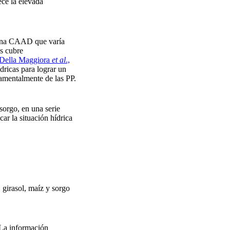
ece la elevada
an una CAAD que varía
os cubre
Della Maggiora
et al
.,
dricas para lograr un
damentalmente de las PP.
sorgo, en una serie
ar la situación hídrica
 girasol, maíz y sorgo
. La información