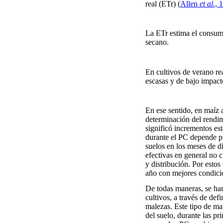
real (ETr) (
Allen
et al
., 
La ETr estima el consumo
secano.
En cultivos de verano re
escasas y de bajo impact
En ese sentido, en maíz 
determinación del rendim
significó incrementos es
durante el PC depende pr
suelos en los meses de 
efectivas en general no 
y distribución. Por esto
año con mejores condicio
De todas maneras, se han
cultivos, a través de de
malezas. Este tipo de ma
del suelo, durante las pr