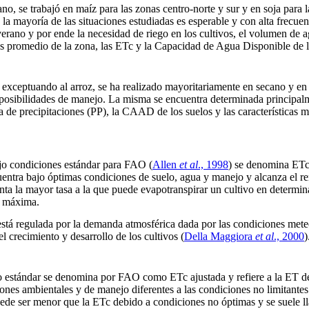
ano, se trabajó en maíz para las zonas centro-norte y sur y en soja para 
la mayoría de las situaciones estudiadas es esperable y con alta frecuen
verano y por ende la necesidad de riego en los cultivos, el volumen de 
cas promedio de la zona, las ETc y la Capacidad de Agua Disponible de
, exceptuando al arroz, se ha realizado mayoritariamente en secano y en
s posibilidades de manejo. La misma se encuentra determinada principa
a de precipitaciones (PP), la CAAD de los suelos y las características m
ajo condiciones estándar para FAO
(
Allen
et al
., 1998
) se denomina ETc 
uentra bajo óptimas condiciones de suelo, agua y manejo y alcanza el re
nta la mayor tasa a la que puede evapotranspirar un cultivo en determi
T máxima.
stá regulada por la demanda atmosférica dada por las condiciones mete
l crecimiento y desarrollo de los cultivos
(
Della Maggiora
et al
., 2000
)
 estándar se denomina por FAO como ETc ajustada y refiere a la ET de
iones ambientales y de manejo diferentes a las condiciones no limitante
ede ser menor que la ETc debido a condiciones no óptimas y se suele l