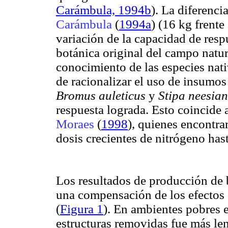
Carámbula, 1994b
). La diferenci
Carámbula
(
1994a
) (16 kg frent
variación de la capacidad de resp
botánica original del campo natur
conocimiento de las especies nat
de racionalizar el uso de insumos
Bromus auleticus
y
Stipa neesia
respuesta lograda. Esto coincide
Moraes
(
1998
), quienes encontr
dosis crecientes de nitrógeno has
Los resultados de producción de 
una compensación de los efectos d
(
Figura 1
). En ambientes pobres e
estructuras removidas fue más le