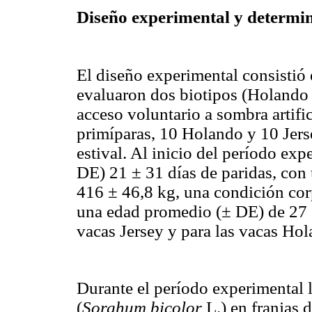
Diseño experimental y determin
El diseño experimental consistió 
evaluaron dos biotipos (
Holando
acceso voluntario a sombra artific
primíparas, 10
Holando
y 10 Jers
estival. Al inicio del período ex
DE) 21 ± 31 días de paridas, con
416 ±
46,8
kg
, una condición cor
una edad promedio (± DE) de 27 ±
vacas Jersey y para las vacas
Hol
Durante el período experimental l
(
Sorghum
bicolor
L.) en franjas 