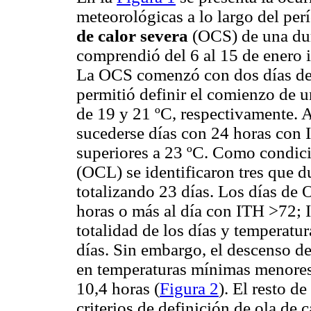
meteorológicas a lo largo del per
de calor severa
(OCS) de una dura
comprendió del 6 al 15 de enero i
La OCS
comenzó con dos días de
permitió definir el comienzo de u
de 19 y
21
ºC
, respectivamente. A
sucederse días con 24 horas con
superiores a
23
ºC
. Como condic
(OCL) se identificaron tres que du
totalizando 23 días. Los días de 
horas o más al día con ITH >72; 
totalidad de los días y temperat
días. Sin embargo, el descenso de
en temperaturas mínimas menore
10,4 horas (
Figura 2
). El resto d
criterios de definición de ola de c