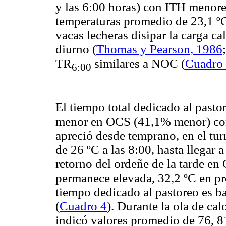
y las 6:00 horas) con ITH menore
temperaturas promedio de
23,1
º
vacas lecheras disipar la carga c
diurno (
Thomas y
Pearson
, 1986
TR
similares a NOC (
Cuadro
6:00
El tiempo total dedicado al pasto
menor en OCS (41,1% menor) con
apreció desde temprano, en el tur
de
26
ºC
a las 8:00, hasta llegar 
retorno del ordeñe de la tarde en
permanece elevada,
32,2
ºC
en pr
tiempo dedicado al pastoreo es b
(
Cuadro 4
). Durante la ola de cal
indicó valores promedio de 76, 81