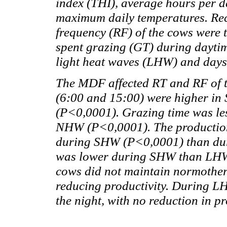
index (THI), average hours per
maximum daily temperatures. Rec
frequency (RF) of the cows were 
spent grazing (GT) during dayti
light heat waves (LHW) and days
The MDF affected RT and RF of 
(6:00 and 15:00) were higher 
(P<0,0001). Grazing time was 
NHW (P<0,0001). The production 
during SHW (P<0,0001) than du
was lower during SHW than LH
cows did not maintain
normothe
reducing productivity. During 
the night, with no reduction in 