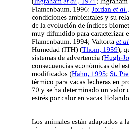
(
Ingraham
et al
., 1974
;
Ingraham
Flamenbaum
, 1996;
Jordan
et al.
condiciones ambientales y su rela
de la evolución de índices
biomet
muy difundido para caracterizar 
Flamenbaum
, 1994;
Valtorta
et al
Humedad (ITH)
(
Thom, 1959
), 
sistemas de advertencia
(
Hugh-Jo
consecuencias económicas del est
modificados (
Hahn, 1995
;
St
. Pi
térmico para vacas lecheras en p
70 y se ha determinado un valor c
estrés por calor en vacas
Holand
Los animales están adaptados a l