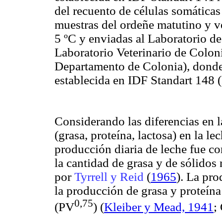
del recuento de células somática
muestras del ordeñe matutino y ve
5
ºC
y enviadas al Laboratorio de
Laboratorio Veterinario de Col
Departamento de Colonia), donde 
establecida en IDF
Standart
148 (
Considerando las diferencias en 
(grasa, proteína, lactosa) en la le
producción diaria de leche fue co
la cantidad de grasa y de sólidos
por
Tyrrell
y Reid
(
1965
). La pro
la producción de grasa y proteín
0
,75
(PV
)
(
Kleiber
y Mead, 1941
;