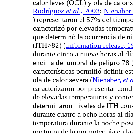
calor leves (OCL) y ola de calor 
Rodríguez
et al
., 2003
;
Nienaber
) representaron el 57% del tiempo
caracterizó por elevadas tempera
que determinó la ocurrencia de n
(ITH>82)
(
Information
release
, 1
durante cinco a nueve horas al d
encima del umbral de peligro 78 
características permitió definir 
ola de calor severa (
Nienaber
,
et a
caracterizaron por presentar cond
de elevadas temperaturas y conte
determinaron niveles de ITH cons
durante cuatro a ocho horas al día
temperatura durante la noche pos
nocturna de la
normotermia
en las