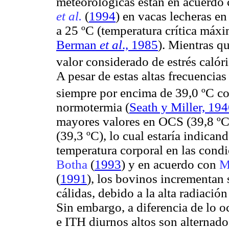
meteorológicas están en acuerdo 
et al.
(
1994
) en vacas lecheras e
a
25
ºC
(temperatura crítica máx
Berman
et al
., 1985
). Mientras 
valor considerado de estrés calór
A pesar de estas altas frecuencias
siempre por encima de
39,0
ºC
co
normotermia
(
Seath
y Miller, 19
mayores valores en OCS (
39,8
º
(
39,3
ºC
), lo cual estaría indican
temperatura corporal en las con
Botha
(
1993
) y en acuerdo con
M
(
1991
), los bovinos incrementan 
cálidas, debido a la alta radiación
Sin embargo, a diferencia de lo 
e ITH diurnos altos son alternado