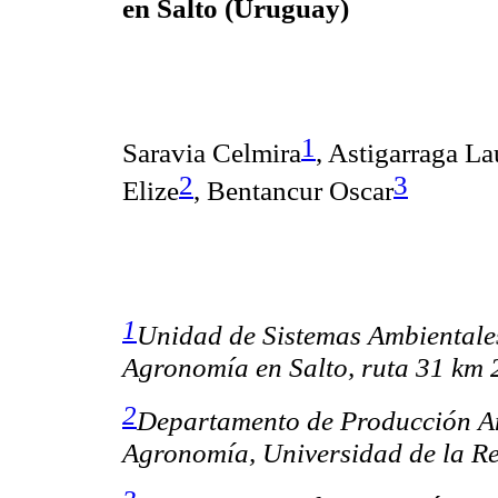
en Salto (Uruguay)
1
Saravia Celmira
,
Astigarraga
La
2
3
Elize
,
Bentancur
Oscar
1
Unidad de Sistemas Ambientales
Agronomía en Salto, ruta
31
km
2
2
Departamento de Producción An
Agronomía, Universidad de
la R