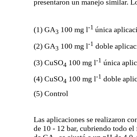
presentaron un manejo similar. Lo
-1
(1) GA
100 mg l
única aplicac
3
-1
(2) GA
100 mg l
doble aplicac
3
-1
(3) CuSO
100 mg l
única aplic
4
-1
(4) CuSO
100 mg l
doble apli
4
(5) Control
Las aplicaciones se realizaron co
de 10 - 12 bar, cubriendo todo el
de GA
se ajustó a un pH de 4,0-