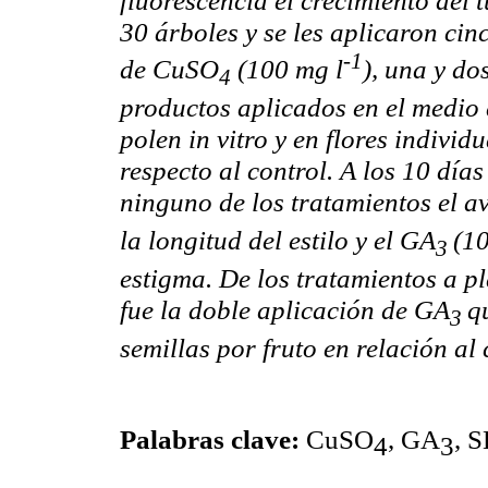
30 árboles y se les aplicaron cin
-1
de CuSO
(100 mg l
), una y do
4
productos aplicados en el medio 
polen in vitro y en flores individ
respecto al control. A los 10 días
ninguno de los tratamientos el a
la longitud del estilo y el GA
(1
3
estigma. De los tratamientos a pl
fue la doble aplicación de GA
q
3
semillas por fruto en relación al 
Palabras clave:
CuSO
, GA
, 
4
3