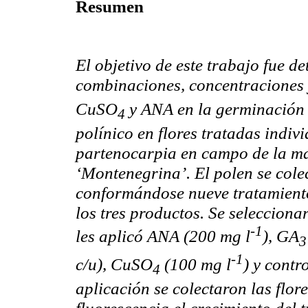
Resumen
El objetivo de este trabajo fue de
combinaciones, concentraciones
CuSO
y ANA en la germinación d
4
polínico en flores tratadas indiv
partenocarpia en campo de la m
‘Montenegrina’. El polen se cole
conformándose nueve tratamiento
los tres productos. Se seleccionar
-1
les aplicó ANA (200 mg l
), GA
-1
c/u), CuSO
(100 mg l
) y contro
4
aplicación se colectaron las flor
fluorescencia el crecimiento del