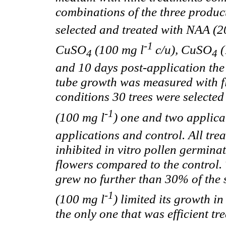
combinations of the three produc
selected and treated with NAA (2
-1
CuSO
(100 mg l
c/u), CuSO
(
4
4
and 10 days post-application the
tube growth was measured with f
conditions 30 trees were selecte
-1
(100 mg l
) one and two applica
applications and control. All tre
inhibited in vitro pollen germina
flowers compared to the control. 
grew no further than 30% of the 
-1
(100 mg l
) limited its growth i
the only one that was efficient t