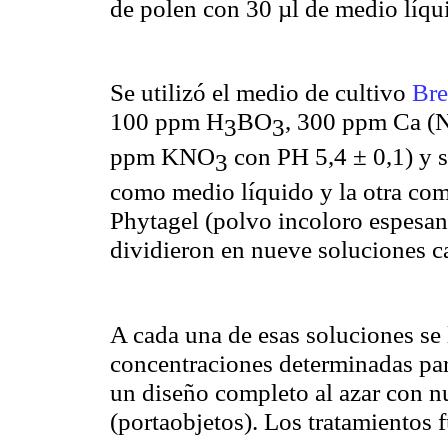
de polen con 30 µl de medio líqu
Se utilizó el medio de cultivo
Br
100 ppm H
BO
, 300 ppm Ca (
3
3
ppm KNO
con PH 5,4 ± 0,1) y se
3
como medio líquido y la otra co
Phytagel (polvo incoloro espesan
dividieron en nueve soluciones c
A cada una de esas soluciones se 
concentraciones determinadas para
un diseño completo al azar con nu
(portaobjetos). Los tratamientos 