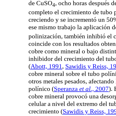
de CuSO
, ocho horas después d
4
completo el crecimiento de tubo p
creciendo y se incrementó un 50%
ese mismo trabajo la aplicación
polinización, también inhibió el 
coincide con los resultados obte
cobre como mineral o bajo distin
inhibidor del crecimiento del tub
(
Abott, 1991
,
Sawidis y Reiss, 1
cobre mineral sobre el tubo polín
otros metales pesados, afectando l
polínico
(
Speranza
et al.,
2007
).
cobre mineral provocó una desorg
celular a nivel del extremo del t
crecimiento (
Sawidis y Reiss, 19