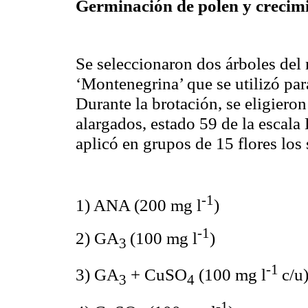
Germinación de polen y crecimi
Se seleccionaron dos árboles de
‘Montenegrina’ que se utilizó par
Durante la brotación, se eligiero
alargados, estado 59 de la escal
aplicó en grupos de 15 flores los 
-1
1) ANA (200 mg l
)
-1
2) GA
(100 mg l
)
3
-1
3) GA
+ CuSO
(100 mg l
c/u
3
4
-1