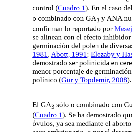
control (
Cuadro 1
). En el caso d
o combinado con GA
y ANA nues
3
confirman lo reportado por
Mese
se alinean con el efecto inhibido
germinación del polen de diversa
1981
,
Abott, 1991
;
Elezaby y Ha
demostrado ser polinicida en cer
menor porcentaje de germinación
polínico
(
Gür y Topdemir, 2008
).
El GA
sólo o combinado con C
3
(
Cuadro 1
). Se ha demostrado que
óvulos, ya sea mediante el aborto
saco embrionario, o por el desarro