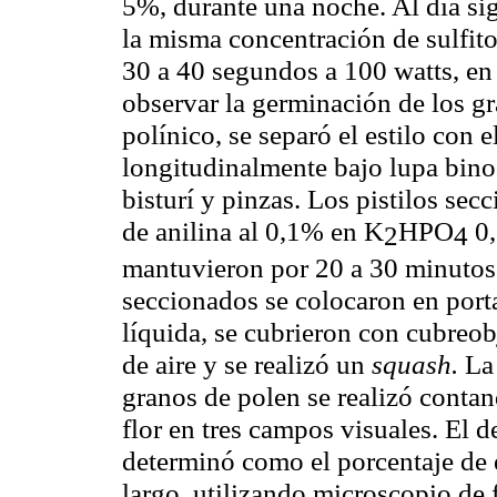
5%, durante una noche. Al día si
la misma concentración de sulfito
30 a 40 segundos a 100 watts, 
observar la germinación de los gr
polínico, se separó el estilo con 
longitudinalmente bajo lupa bi
bisturí y pinzas. Los pistilos se
de anilina al 0,1% en K
HPO
0
2
4
mantuvieron por 20 a 30 minutos p
seccionados se colocaron en porta
líquida, se cubrieron con cubreob
de aire y se realizó un
squash.
La 
granos de polen se realizó conta
flor en tres campos visuales. El de
determinó como el porcentaje de e
largo, utilizando microscopio d