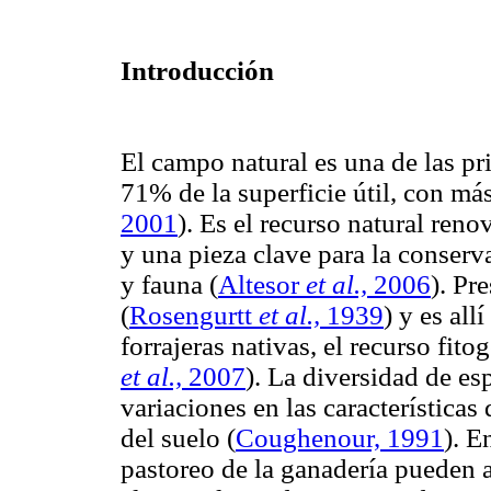
Introducción
El campo natural es una de las pr
71% de la superficie útil, con má
2001
). Es el recurso natural ren
y una pieza clave para la conserv
y fauna
(
Altesor
et al.,
2006
). Pr
(
Rosengurtt
et al.,
1939
) y es al
forrajeras nativas, el recurso fit
et al.,
2007
). La diversidad de esp
variaciones en las características
del suelo
(
Coughenour, 1991
). E
pastoreo de la ganadería pueden 