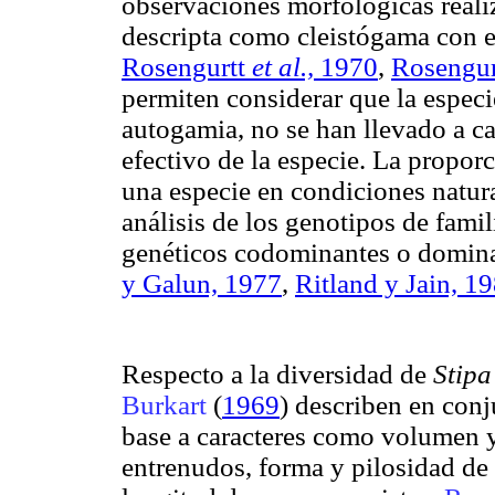
observaciones morfológicas realiz
descripta como cleistógama con e
Rosengurtt
et al.,
1970
,
Rosengur
permiten considerar que la espec
autogamia, no se han llevado a c
efectivo de la especie. La propo
una especie en condiciones natura
análisis de los genotipos de fam
genéticos codominantes o dominan
y Galun, 1977
,
Ritland y Jain, 1
Respecto a la diversidad de
Stipa
Burkart
(
1969
) describen en conj
base a caracteres como volumen y
entrenudos, forma y pilosidad de 