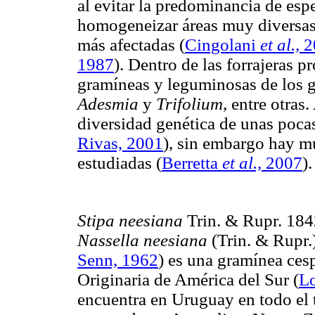
al evitar la predominancia de espe
homogeneizar áreas muy diversas 
más afectadas
(
Cingolani
et al.,
2
1987
). Dentro de las forrajeras p
gramíneas y leguminosas de los 
Adesmia
y
Trifolium
, entre otras
diversidad genética de unas poc
Rivas, 2001
), sin embargo hay m
estudiadas (
Berretta
et al.,
2007
).
Stipa
neesiana
Trin. & Rupr. 184
Nassella
neesiana
(Trin. & Rupr.
Senn, 1962
) es una gramínea ces
Originaria de América del Sur
(
Lo
encuentra en Uruguay en todo el t