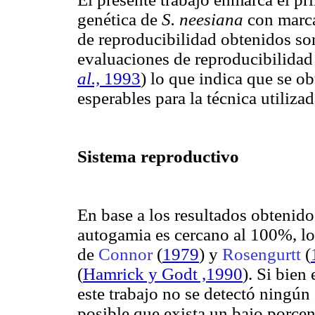
genética de
S. neesiana
con marca
de reproducibilidad obtenidos so
evaluaciones de reproducibilid
al.,
1993
) lo que indica que se o
esperables para la técnica utilizad
Sistema reproductivo
En base a los resultados obtenido
autogamia es cercano al 100%, lo
de
Connor
(
1979
) y
Rosengurtt
(
(
Hamrick y Godt ,1990
). Si bien
este trabajo no se detectó ningún
posible que exista un bajo porcen