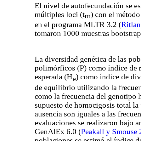
El nivel de autofecundación se es
múltiples loci (t
) con el métod
m
en el programa MLTR 3.2
(
Ritla
tomaron 1000 muestras bootstrap
La diversidad genética de las pob
polimórficos (P) como índice de r
esperada (H
) como índice de di
e
de equilibrio utilizando la frecue
como la frecuencia del genotipo 
supuesto de homocigosis total la 
ausencia son iguales a las frecuen
evaluaciones se realizaron bajo 
GenAlEx 6.0
(
Peakall y Smouse
poblaciones se estimó el índice d