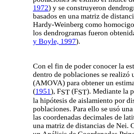
1972
) y se construyeron dendr
basados en una matriz de distanc
Hardy-Weinberg como homocigosis
los dendrogramas fueron obten
y Boyle, 1997
).
Con el fin de poder conocer la est
dentro de poblaciones se realizó 
(AMOVA) para obtener un estimad
(
1951
), F
(F
). Mediante la
ST
ST
la hipótesis de aislamiento por d
poblaciones. Para ello se usó una
las coordenadas decimales de lati
una matriz de distancias de Nei. 
un Análisis de Coordenadas Prin