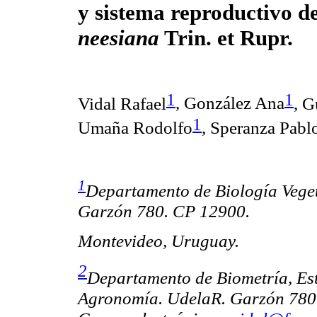
y sistema reproductivo d
neesiana
Trin. et Rupr.
1
1
Vidal Rafael
, González Ana
,
Gu
1
Umaña Rodolfo
, Speranza Pabl
1
Departamento de Biología Vege
Garzón 780. CP 12900.
Montevideo, Uruguay.
2
Departamento de Biometría, Est
Agronomía. UdelaR. Garzón 780