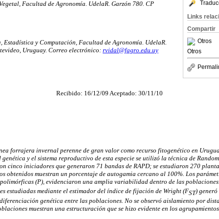
Traduc
Vegetal, Facultad de Agronomía. UdelaR. Garzón 780. CP
Links rela
Compartir
Otros
, Estadística y Computación, Facultad de Agronomía. UdelaR.
evideo, Uruguay. Correo electrónico:
rvidal@fagro.edu.uy
Otros
Permali
Recibido: 16/12/09 Aceptado: 30/11/10
nea forrajera invernal perenne de gran valor como recurso fitogenético en Urugua
d genética y el sistema reproductivo de esta especie se utilizó la técnica de Rand
on cinco iniciadores que generaron 71 bandas de RAPD; se estudiaron 270 planta
ados obtenidos muestran un porcentaje de autogamia cercano al 100%. Los parámet
polimórficas (P), evidenciaron una amplia variabilidad dentro de las poblaciones.
es estudiadas mediante el estimador del índice de fijación de Wright (F
) generó
ST
diferenciación genética entre las poblaciones. No se observó aislamiento por dist
poblaciones muestran una estructuración que se hizo evidente en los agrupamientos