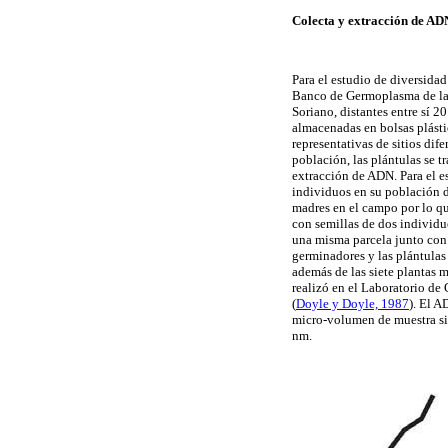
Colecta y extracción de AD
Para el estudio de diversidad
Banco de Germoplasma de la 
Soriano, distantes entre sí 2
almacenadas en bolsas plástic
representativas de sitios dife
población, las plántulas se t
extracción de ADN. Para el e
individuos en su población d
madres en el campo por lo q
con semillas de dos individu
una misma parcela junto con 
germinadores y las plántulas 
además de las siete plantas 
realizó en el Laboratorio d
(
Doyle y Doyle, 1987
). El A
micro-volumen de muestra sin
nm.