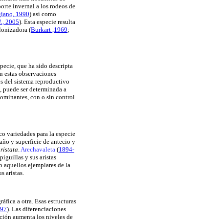
porte invernal a los rodeos de
iano, 1990
) así como
l.,
2005
). Esta especie resulta
olonizadora
(
Burkart ,1969
;
pecie, que ha sido descripta
en estas observaciones
s del sistema reproductivo
, puede ser determinada a
ominantes, con o sin control
co variedades para la especie
año y superficie de antecio y
ristata
.
Arechavaleta
(
1894-
iguillas y sus aristas
o aquellos ejemplares de la
s aristas.
áfica a otra. Esas estructuras
997
). Las diferenciaciones
ación aumenta los niveles de