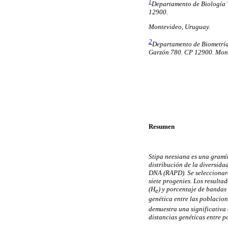
1
Departamento de Biología 
12900.
Montevideo, Uruguay.
2
Departamento de Biometría
Garzón 780. CP 12900. Mont
Resumen
Stipa neesiana es una gramí
distribución de la diversida
DNA (RAPD). Se seleccionar
siete progenies. Los result
(H
) y porcentaje de bandas 
e
genética entre las poblacion
demuestra una significativa 
distancias genéticas entre 