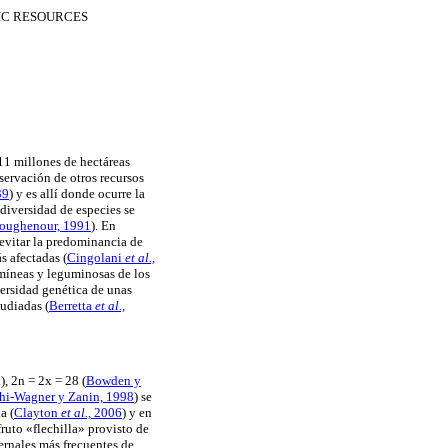
IC RESOURCES
 11 millones de hectáreas
servación de otros recursos
39
) y es allí donde ocurre la
 diversidad de especies se
oughenour, 1991
). En
 evitar la predominancia de
ás afectadas
(
Cingolani
et al.,
amíneas y leguminosas de los
iversidad genética de unas
udiadas (
Berretta
et al.,
), 2n = 2x = 28
(
Bowden y
hi-Wagner y Zanin, 1998
) se
da
(
Clayton
et al.,
2006
) y en
ruto «flechilla» provisto de
vernales más frecuentes de