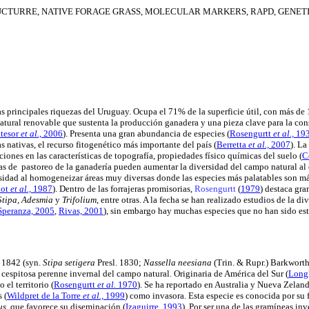
UCTURRE, NATIVE FORAGE GRASS, MOLECULAR MARKERS, RAPD, GENET
as principales riquezas del Uruguay. Ocupa el 71% de la superficie útil, con más de
 natural renovable que sustenta la producción ganadera y una pieza clave para la con
tesor
et al.,
2006
). Presenta una gran abundancia de especies
(
Rosengurtt
et al.,
19
s nativas, el recurso fitogenético más importante del país
(
Berretta
et al.,
2007
). La
aciones en las características de topografía, propiedades físico químicas del suelo
(
C
rmas de pastoreo de la ganadería pueden aumentar la diversidad del campo natural al
rsidad al homogeneizar áreas muy diversas donde las especies más palatables son m
lot
et al.,
1987
). Dentro de las forrajeras promisorias,
Rosengurtt
(
1979
) destaca gr
Stipa, Adesmia
y
Trifolium
, entre otras. A la fecha se han realizado estudios de la d
Speranza, 2005
,
Rivas, 2001
), sin embargo hay muchas especies que no han sido est
 1842 (syn.
Stipa
setigera
Presl. 1830;
Nassella
neesiana
(Trin. & Rupr.) Barkworth
 cespitosa perenne invernal del campo natural. Originaria de América del Sur
(
Long
 el territorio
(
Rosengurtt
et al.
1970
). Se ha reportado en Australia y Nueva Zelan
es
(
Wildpret de la Torre
et al.,
1999
) como invasora. Esta especie es conocida por su f
us
, que favorece su diseminación
(
Izaguirre, 1993
). Por ser una de las gramíneas in