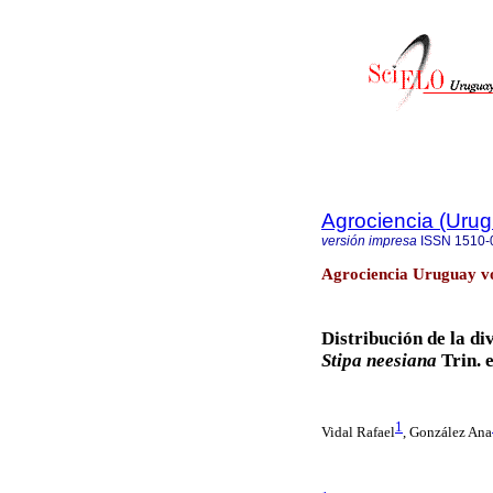
Agrociencia (Uru
versión impresa
ISSN
1510-
Agrociencia Uruguay vo
Distribución de la di
Stipa
neesiana
Trin. e
1
Vidal Rafael
, González Ana