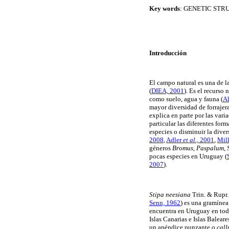
Key words
:
GENETIC STR
Introducción
El campo natural es una de l
(
DIEA, 2001
). Es el recurso
como suelo, agua y fauna
(
Al
mayor diversidad de forrajera
explica en parte por las vari
particular las diferentes fo
especies o disminuir la dive
2008
,
Adler
et al.,
2001
,
Mil
géneros
Bromus, Paspalum, 
pocas especies en Uruguay
(
2007
).
Stipa
neesiana
Trin. & Rupr.
Senn, 1962
) es una gramínea
encuentra en Uruguay en todo
Islas Canarias e Islas Balear
un apéndice punzante o
call