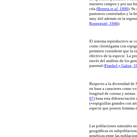
nuestros campos y por sus bu
cría
(
Berreta
et al.
,1990
). Su
pastoreos controlados y la f
muy útil además en la regene
Rosengurtt, 1946
).
El sistema reproductivo se c
como cleistógama con espigu
permiten considerar que la e
efectivo de la especie. La p
través del análisis de los g
parental
(
Frankel y Galun, 1
Respecto a la diversidad de
en base a caracteres como vo
longitud de corona y aristas.
97
) basa esta diferenciación
(«espiguillas grandes con ar
especie que poseen lemmas de b
Las poblaciones naturales sue
geográficas en subpoblacione
genéticas entre las poblacio