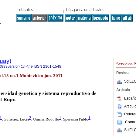
guay)
Servicios 
0839
versión On-line
ISSN
2301-1548
Revista
l.15 no.1 Montevideo jun. 2011
SciELO
Articulo
versidad genética y sistema reproductivo de
Españo
t Rupr.
Articu
Referen
1
2
1
1
,
Gutiérrez Lucía
, Umaña Rodolfo
, Speranza Pablo
Como c
SciELO