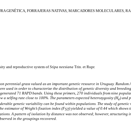
RA GENÉTICA, FORRAJERAS NATIVAS, MARCADORES MOLECULARES, RA
rsity and reproductive system of
Stipa
neesiana
Trin. et Rupr.
ason perennial grass valued as an important genetic resource in Uruguay. Rando
e used in order to characterize the distribution of genetic diversity and breeding 
 generated 71 RAPD bands. Using these primers, 270 individuals from nine popula
ow a selfing rate close to 100%. The parameters expected heterozygosity (H
) and 
e
derable genetic variability can be found within populations. The study of genetic
he estimator of Wright’s fixation index (F
) yielded a value of 0.44 which shows th
ST
tions. A pattern of isolation by distance was not observed; however, structuring i
served in the groupings recovered.