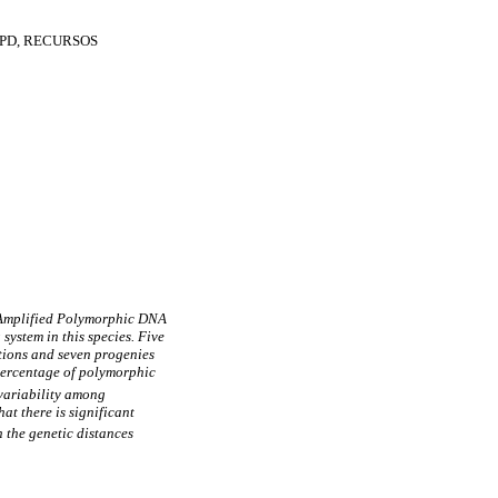
PD, RECURSOS
m Amplified Polymorphic DNA
system in this species. Five
tions and seven progenies
percentage of polymorphic
 variability among
at there is significant
n the genetic distances