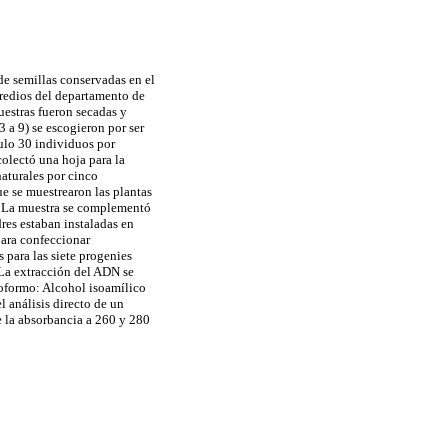
de semillas conservadas en el
redios del departamento de
uestras fueron secadas y
 a 9) se escogieron por ser
ulo 30 individuos por
colectó una hoja para la
aturales por cinco
e se muestrearon las plantas
. La muestra se complementó
res estaban instaladas en
para confeccionar
 para las siete progenies
 La extracción del ADN se
oformo: Alcohol isoamílico
 análisis directo de un
e la absorbancia a 260 y 280