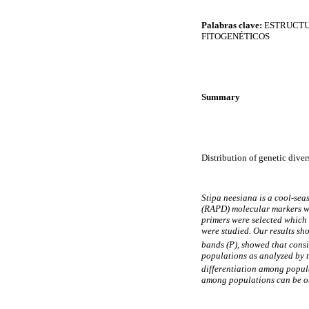
Palabras clave:
ESTRUCTU
FITOGENÉTICOS
Summary
Distribution of genetic dive
Stipa
neesiana
is a cool-se
(RAPD) molecular markers wer
primers were selected which
were studied. Our results sh
bands (P), showed that consi
populations as analyzed by t
differentiation among popula
among populations can be ob