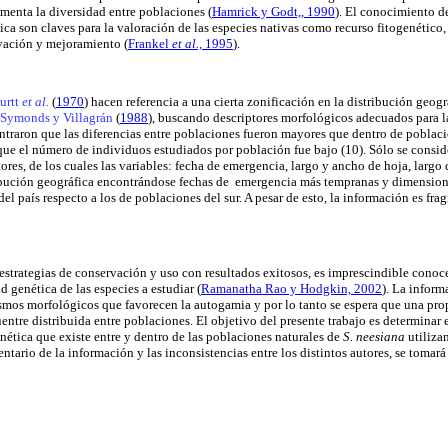
menta la diversidad entre poblaciones
(
Hamrick y Godt,, 1990
). El conocimiento de
ica son claves para la valoración de las especies nativas como recurso fitogenético, 
rvación y mejoramiento
(
Frankel
et al.,
1995
).
urtt
et al.
(
1970
) hacen referencia a una cierta zonificación en la distribución geogr
Symonds y Villagrán
(
1988
), buscando descriptores morfológicos adecuados para l
ontraron que las diferencias entre poblaciones fueron mayores que dentro de poblaci
que el número de individuos estudiados por población fue bajo (10). Sólo se consi
res, de los cuales las variables: fecha de emergencia, largo y ancho de hoja, largo 
ribución geográfica encontrándose fechas de emergencia más tempranas y dimension
del país respecto a los de poblaciones del sur. A pesar de esto, la información es fra
strategias de conservación y uso con resultados exitosos, es imprescindible conoc
ad genética de las especies a estudiar
(
Ramanatha Rao y Hodgkin, 2002
). La infor
mos morfológicos que favorecen la autogamia y por lo tanto se espera que una pro
entre distribuida entre poblaciones. El objetivo del presente trabajo es determinar 
enética que existe entre y dentro de las poblaciones naturales de
S. neesiana
utiliza
tario de la información y las inconsistencias entre los distintos autores, se tomar