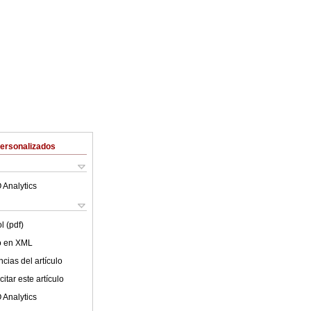
Personalizados
 Analytics
l (pdf)
lo en XML
cias del artículo
itar este artículo
 Analytics