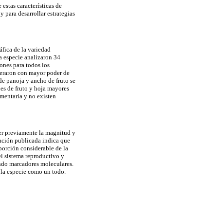
 estas características de
y para desarrollar estrategias
áfica de la variedad
a especie analizaron 34
ones para todos los
deraron con mayor poder de
de panoja y ancho de fruto se
es de fruto y hoja mayores
gmentaria y no existen
er previamente la magnitud y
mación publicada indica que
porción considerable de la
el sistema reproductivo y
ndo marcadores moleculares.
á la especie como un todo.