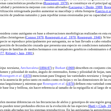
enas características productivas (
Rosengurtt, 1979
), se constituye en el principal a
 calidad y persistencia mejoran con cortes aliviados
(
Lacuague y Durán, 1989
;
Bogg
ertilización nitrogenada pueden aumentar su macollaje y oferta forrajera
(
García
et a
ración de praderas naturales y para repoblar zonas erosionadas por su capacidad c
onsidera como autógamo en base a observaciones morfológicas realizadas en esta es
illas cleistógenas
(
Connor 1979
,
Rosengurtt
et al.,
1970
,
Rosengurtt, 1946
). Si bi
specie se reproduce principalmente por autogamia, no se han llevado a cabo estudio
roporción de fecundación cruzada que presenta una especie en condiciones naturales
enotipos de familias de medios hermanos con marcadores genéticos codominantes o d
977
,
Ritland y Jain, 1981
).
Stipa
neesiana
,
Arechavaleta
(
1894-97
) y
Burkart
(
1969
) describen en conjunto cin
lumen y pilosidad de nudos, ángulo de entrenudos, forma y pilosidad de hojas, tam
Rosengurtt
et al.
(
1970
) mencionan para Uruguay las variedades
neesiana
y
longia
 en la ausencia de pelos tanto en nudos como en hojas y en las dimensiones de las esp
istas larguísimas»), mientras que
Rosengurtt
et al.
(
1970
) definen esta variedad com
ase lisa y brillosa, sin hacer referencia al tamaño de la espiguilla ni al largo de su
len mostrar diferencias en las frecuencias de alelos y genotipos de una región geogr
s pueden tener profundos efectos en la evolución de las especies
(
Hartl y Clark, 1
nes están afectadas por los sistemas reproductivos. En las autógamas la autopoliniz