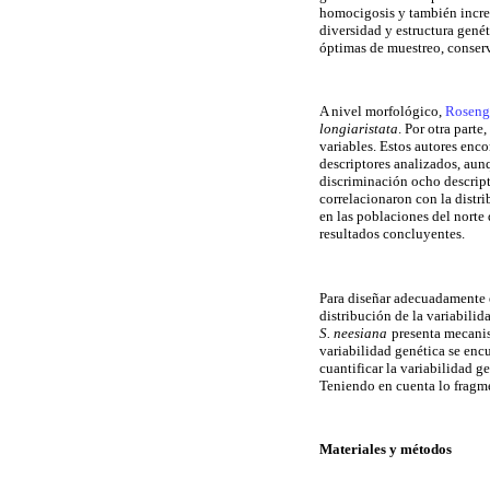
homocigosis y también incre
diversidad y estructura genét
óptimas de muestreo, conse
A nivel morfológico,
Roseng
longiaristata
. Por otra parte,
variables. Estos autores enc
descriptores analizados, aun
discriminación ocho descripto
correlacionaron con la dist
en las poblaciones del norte 
resultados concluyentes.
Para diseñar adecuadamente e
distribución de la variabilid
S. neesiana
presenta mecanis
variabilidad genética se encu
cuantificar la variabilidad g
Teniendo en cuenta lo fragmen
Materiales y métodos