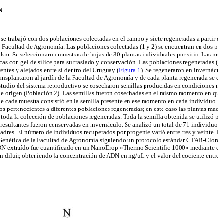
N
 se trabajó con dos poblaciones colectadas en el campo y siete regeneradas a partir 
Facultad de Agronomía. Las poblaciones colectadas (1 y 2) se encuentran en dos p
0 km. Se seleccionaron muestras de hojas de 30 plantas individuales por sitio. Las m
as con gel de sílice para su traslado y conservación. Las poblaciones regeneradas (3
rentes y alejados entre sí dentro del Uruguay (
Figura 1
). Se regeneraron en invernác
ransplantaron al jardín de la Facultad de Agronomía y de cada planta regenerada se 
studio del sistema reproductivo se cosecharon semillas producidas en condiciones n
e origen (Población 2). Las semillas fueron cosechadas en el mismo momento en qu
ue cada muestra consistió en la semilla presente en ese momento en cada individuo
os pertenecientes a diferentes poblaciones regeneradas; en este caso las plantas mad
toda la colección de poblaciones regeneradas. Toda la semilla obtenida se utilizó 
resultantes fueron conservadas en invernáculo. Se analizó un total de 71 individuos
madres. El número de individuos recuperados por progenie varió entre tres y veinte.
e Genética de la Facultad de Agronomía siguiendo un protocolo estándar CTAB-Clor
DN extraído fue cuantificado en un NanoDrop «Thermo Scientific 1000» mediante el
 diluir, obteniendo la concentración de ADN en ng/uL y el valor del cociente entr