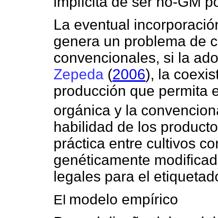
implícita de ser no-GM po
La eventual incorporació
genera un problema de c
convencionales, si la ad
Zepeda
(
2006
), la coexi
producción que permita el
orgánica y la convencion
habilidad de los product
práctica entre cultivos c
genéticamente modificad
legales para el etiquetad
modelo empírico
El