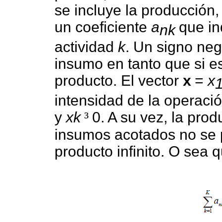
se incluye la producción,
un coeficiente
a
que in
nk
actividad
k
. Un signo neg
insumo en tanto que si es
producto. El vector
x
=
x
intensidad de la operaci
y
xk
³
0. A su vez, la prod
insumos acotados no se 
producto infinito. O sea 