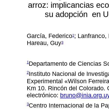
arroz: implicancias e
su adopción en U
García, Federico
;
Lanfranco,
1
Hareau, Guy
3
1
Departamento de Ciencias So
2
Instituto Nacional de Investi
Experimental «Wilson Ferreir
Km 10. Rincón del Colorado.
electrónico:
bruno@inia.org.u
3
Centro Internacional de la Pa