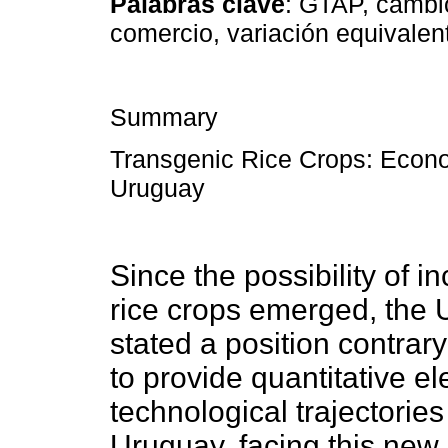
Palabras clave
: GTAP, cambio
comercio, variación equivalen
Summary
Transgenic
Rice Crops: Econom
Uruguay
Since the possibility of i
rice crops emerged, the 
stated a position contrar
to provide quantitative el
technological trajectories
Uruguay, facing this new r