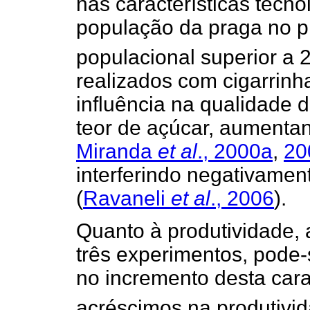
nas características tecno
população da praga no p
populacional superior a 
realizados com cigarrinh
influência na qualidade 
teor de açúcar, aumentand
Miranda
et al
., 2000a
,
20
interferindo negativamen
(
Ravaneli
et al
., 2006
).
Quanto à produtividade, 
três experimentos, pode-s
no incremento desta carac
acréscimos na produtivid