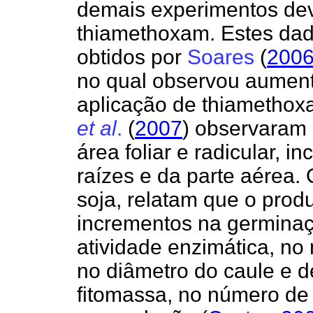
demais experimentos dev
thiamethoxam. Estes da
obtidos por
Soares
(
200
no qual observou aument
aplicação de thiamethoxa
et al
.
(
2007
) observaram
área foliar e radicular,
raízes e da parte aérea. 
soja, relatam que o prod
incrementos na germinaçã
atividade enzimática, no n
no diâmetro do caule e d
fitomassa, no número de