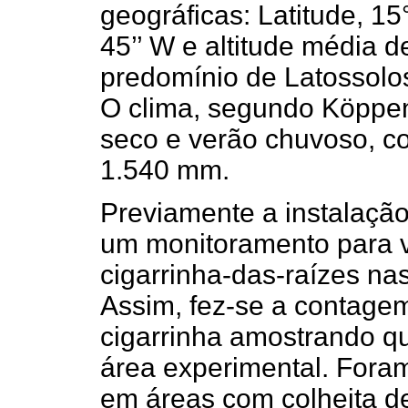
geográficas: Latitude, 15°
45’’ W e altitude média 
predomínio de Latossolos 
O clima, segundo Köppen
seco e verão chuvoso, c
1.540 mm.
Previamente a instalação
um monitoramento para v
cigarrinha-das-raízes na
Assim, fez-se a contage
cigarrinha amostrando q
área experimental. Foram
em áreas com colheita d