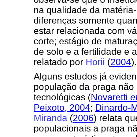
na qualidade da matéria
diferenças somente quan
estar relacionada com vá
corte; estágio de maturaç
de solo e a fertilidade e
relatado por
Horii
(
2004
).
Alguns estudos já eviden
população da praga não i
tecnológicas
(
Novaretti
e
Peixoto, 2004
;
Dinardo-M
Miranda
(
2006
) relata q
populacionais a praga não