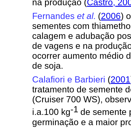
na produção
(
Castro, 20
Fernandes
et al.
(
2006
) 
sementes com thiamethox
calagem e adubação poss
de vagens e na produçã
ocorrer aumento médio d
de soja.
Calafiori e Barbieri
(
2001
tratamento de semente d
(Cruiser 700 WS), obser
-1
i.a.100 kg
de semente 
germinação e a maior pr