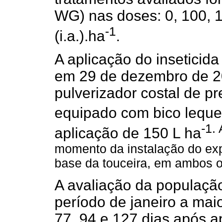
WG) nas doses: 0, 100, 1
-1
(i.a.).ha
.
A aplicação do inseticida
em 29 de dezembro de 20
pulverizador costal de p
equipado com bico lequ
-1.
aplicação de 150 L ha
momento da instalação do expe
base da touceira, em ambos o
A avaliação da população 
período de janeiro a maio
77, 94 e 127 dias após a