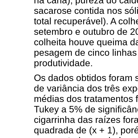
na cana); pureza do cal
sacarose contida nos sól
total recuperável). A col
setembro e outubro de 20
colheita houve queima da
pesagem de cinco linhas 
produtividade.
Os dados obtidos foram 
de variância dos três ex
médias dos tratamentos f
Tukey a 5% de significân
cigarrinha das raízes fo
quadrada de (x + 1), por