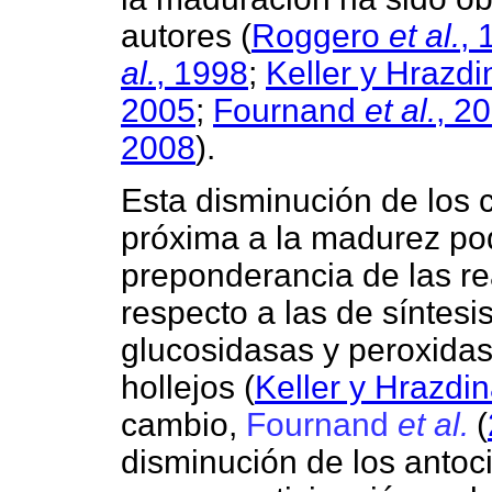
autores
(
Roggero
et al.
, 
al.
, 1998
;
Keller y Hrazdi
2005
;
Fournand
et al.
, 2
2008
).
Esta disminución de los 
próxima a la madurez pod
preponderancia de las r
respecto a las de síntesis
glucosidasas y peroxidas
hollejos (
Keller y Hrazdi
cambio,
Fournand
et al.
(
disminución de los antoc