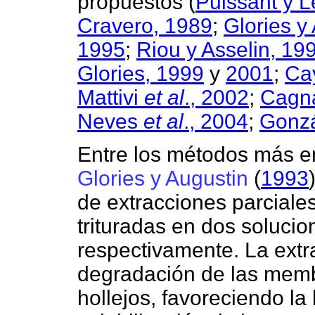
propuestos
(
Puissant y 
Cravero, 1989
;
Glories y
1995
;
Riou y Asselin, 19
Glories, 1999
y
2001
;
Ca
Mattivi
et al
., 2002
;
Cagn
Neves
et al
., 2004
;
Gonzá
Entre los métodos más e
Glories y Augustin
(
1993
de extracciones parciale
trituradas en dos solucio
respectivamente. La extr
degradación de las memb
hollejos, favoreciendo la 