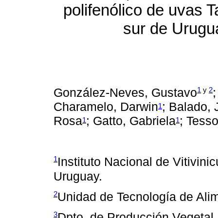
polifenólico de uvas T
sur de Urugu
1
y
2
González-Neves, Gustavo
Charamelo, Darwin
; Balado,
1
Rosa
; Gatto, Gabriela
; Tesso
1
1
1
Instituto Nacional de Vitivini
Uruguay.
2
Unidad de Tecnología de Ali
3
Dpto. de Producción Vegetal