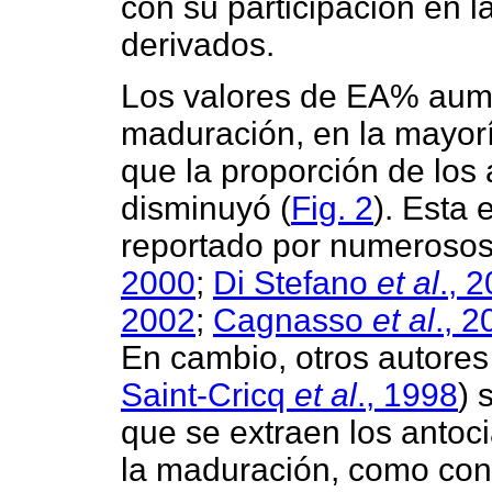
con su participación en 
derivados.
Los valores de EA% aume
maduración, en la mayoría
que la proporción de los 
disminuyó (
Fig. 2
). Esta 
reportado por numeroso
2000
;
Di Stefano
et al
., 
2002
;
Cagnasso
et al
., 
En cambio, otros autores
Saint-Cricq
et al
., 1998
) 
que se extraen los antoc
la maduración, como con