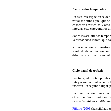
Asalariados temporales
En esta investigación se defi
zafral se define aquel que se 
cosecheros frutícolas. Como t
Integran esta categoría los a
Sobre los asalariados temporal
la precariedad laboral que c
«…la situación de transitori
resultado de la rotación emp
dificulta su afiliación socia
Ciclo anual de trabajo
Los trabajadores temporales s
integración laboral acentúa l
insertan. En segundo lugar, 
La investigación toma como el
ciclo anual de trabajo, regis
se pueden ubicar en diferen
Piñeiro
(
2003
) ha señalado q