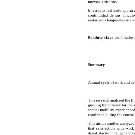
nuevos territorios.
El estudio realizado aporta 
continuidad de sus vínculos
asalariados temporales se co
Palabras clave
: asalariados
Summary
Annual cycle of work and sub
This research analized the li
guiding hypotheses for the s
spatial mobility experience
confirmed during the course 
This article studies analyze
that satisfaction with wor
dissatisfaction that generate