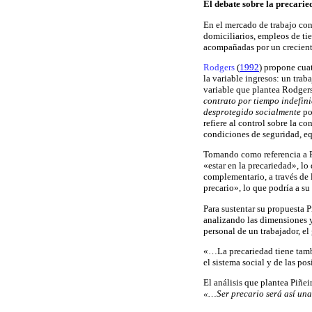
El debate sobre la precarie
En el mercado de trabajo co
domiciliarios, empleos de ti
acompañadas por un creciente
Rodgers
(
1992
) propone cuat
la variable ingresos: un tra
variable que plantea Rodgers
contrato por tiempo indefini
desprotegido socialmente
por
refiere al control sobre la c
condiciones de seguridad, eq
Tomando como referencia a 
«estar en la precariedad», l
complementario, a través de l
precario», lo que podría a s
Para sustentar su propuesta 
analizando las dimensiones y
personal de un trabajador, el 
«…La precariedad tiene tambi
el sistema social y de las p
El análisis que plantea Piñeir
«…Ser precario será así una