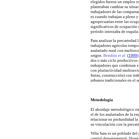
elegidos fueron un empleo es
planteaban cambiar su situaci
trabajadores de las comparsas
es cuando trabajan a pleno y
agropecuarias entre las ocupa
significativos de ocupación 
período interzafra de esquila 
Para analizar la precariedad 
trabajadores agrícolas tempo
asalariado rural con multiocu
origen.
Bendini
et al.
(
1999
)
dos o más ciclo productivos 
trabajadores que combinan el 
con pluriactividad multisect
frutas, construcción) con tra
urbanos tradicionales en el s
Metodología
El abordaje metodológico emp
el de los asalariados de la e
relacionar en profundidad la 
su vinculación con la precari
Villa Sara es un poblado del 
capital departamental. Viven