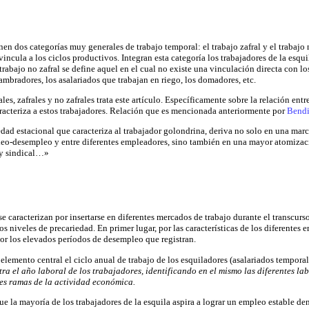
nen dos categorías muy generales de trabajo temporal: el trabajo zafral y el trabajo
vincula a los ciclos productivos. Integran esta categoría los trabajadores de la esqui
rabajo no zafral se define aquel en el cual no existe una vinculación directa con lo
lambradores, los asalariados que trabajan en riego, los domadores, etc.
es, zafrales y no zafrales trata este artículo. Específicamente sobre la relación entr
aracteriza a estos trabajadores. Relación que es mencionada anteriormente por
Bend
edad estacional que caracteriza al trabajador golondrina, deriva no solo en una marc
leo-desempleo y entre diferentes empleadores, sino también en una mayor atomizaci
l y sindical…»
e caracterizan por insertarse en diferentes mercados de trabajo durante el transcurso
os niveles de precariedad. En primer lugar, por las características de los diferentes 
por los elevados períodos de desempleo que registran.
emento central el ciclo anual de trabajo de los esquiladores (asalariados temporale
tra el año laboral de los trabajadores, identificando en el mismo las diferentes lab
tes ramas de la actividad económica.
ue la mayoría de los trabajadores de la esquila aspira a lograr un empleo estable den