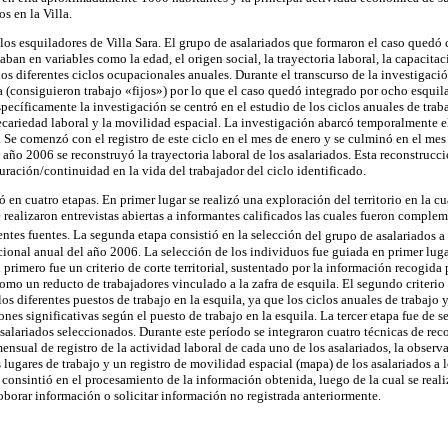
s en la Villa.
 los esquiladores de Villa Sara. El grupo de asalariados que formaron el caso quedó
aban en variables como la edad, el origen social, la trayectoria laboral, la capacita
os diferentes ciclos ocupacionales anuales. Durante el transcurso de la investigaci
la (consiguieron trabajo «fijos») por lo que el caso quedó integrado por ocho esquil
pecíficamente la investigación se centró en el estudio de los ciclos anuales de tra
recariedad laboral y la movilidad espacial. La investigación abarcó temporalmente el
 Se comenzó con el registro de este ciclo en el mes de enero y se culminó en el me
 año 2006 se reconstruyó la trayectoria laboral de los asalariados. Esta reconstruc
cturación/continuidad en la vida del trabajador del ciclo identificado.
 en cuatro etapas. En primer lugar se realizó una exploración del territorio en la cua
se realizaron entrevistas abiertas a informantes calificados las cuales fueron compl
entes fuentes. La segunda etapa consistió en la selección
del grupo de asalariados a l
ional anual del año 2006. La selección de los individuos fue guiada en primer lugar
l primero fue un criterio de corte territorial, sustentado por la información recogida
como un reducto de trabajadores vinculado a la zafra de esquila. El segundo criteri
 los diferentes puestos de trabajo en la esquila, ya que los ciclos anuales de trabajo 
ones significativas según el puesto de trabajo en la esquila. La tercer etapa fue de 
salariados seleccionados. Durante este período se integraron cuatro técnicas de rec
ensual de registro de la actividad laboral de cada uno de los asalariados, la observ
s lugares de trabajo y un registro de movilidad espacial (mapa) de los asalariados a l
 consintió en el procesamiento de la información obtenida, luego de la cual se real
oborar información o solicitar información no registrada anteriormente.