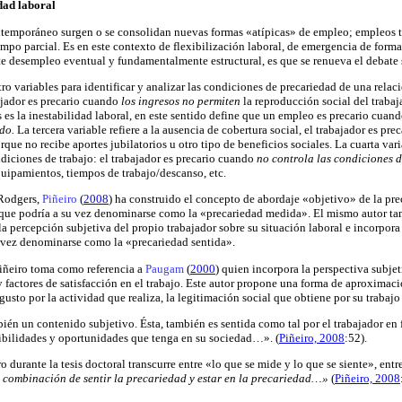
dad laboral
ntemporáneo surgen o se consolidan nuevas formas «atípicas» de empleo; empleos 
empo parcial. Es en este contexto de flexibilización laboral, de emergencia de form
 desempleo eventual y fundamentalmente estructural, es que se renueva el debate s
ro variables para identificar y analizar las condiciones de precariedad de una relac
bajador es precario cuando
los ingresos no permiten
la reproducción social del trabaj
 es la inestabilidad laboral, en este sentido define que un empleo es precario cuand
do.
La tercera variable refiere a la ausencia de cobertura social, el trabajador es pre
que no recibe aportes jubilatorios u otro tipo de beneficios sociales. La cuarta var
ondiciones de trabajo: el trabajador es precario cuando
no controla las condiciones d
uipamientos, tiempos de trabajo/descanso, etc.
Rodgers,
Piñeiro
(
2008
) ha construido el concepto de abordaje «objetivo» de la prec
o que podría a su vez denominarse como la «precariedad medida». El mismo autor t
a percepción subjetiva del propio trabajador sobre su situación laboral e incorpora 
u vez denominarse como la «precariedad sentida».
Piñeiro toma como referencia a
Paugam
(
2000
) quien incorpora la perspectiva subjet
 factores de satisfacción en el trabajo. Este autor propone una forma de aproximaci
gusto por la actividad que realiza, la legitimación social que obtiene por su trabajo 
én un contenido subjetivo. Ésta, también es sentida como tal por el trabajador en
osibilidades y oportunidades que tenga en su sociedad…». (
Piñeiro, 2008
:52).
o durante la tesis doctoral transcurre entre «lo que se mide y lo que se siente», entre
 combinación de sentir la precariedad y estar en la precariedad…»
(
Piñeiro, 2008