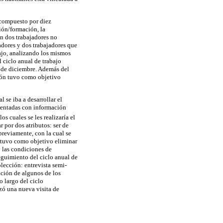
 compuesto por diez
ción/formación, la
ón dos trabajadores no
adores y dos trabajadores que
bajo, analizando los mismos
 ciclo anual de trabajo
s de diciembre. Además del
ción tuvo como objetivo
l se iba a desarrollar el
ementadas con información
os cuales se les realizaría el
 por dos atributos: ser de
 previamente, con la cual se
o tuvo como objetivo eliminar
y las condiciones de
seguimiento del ciclo anual de
olección: entrevista semi-
ación de algunos de los
o largo del ciclo
izó una nueva visita de