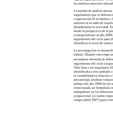
los molinos arroceros ubicado
La unidad de análisis fueron
esquiladores que se diferenci
composición de la familia y l
salieron en la zafra de esqui
abandonaron la actividad. Es
desde la perspectiva de la p
correspondiente al año 2006.
seguimiento del ciclo para el
identificar el nivel de estru
La investigación se desarrolló
trabajo. Durante esta etapa 
secundaria obtenida de difer
seguimiento del ciclo ocupac
Villa Sara y ser esquilador. E
identificaba a este poblado 
la variabilidad en relación a
precariedad, tendrían variaci
trabajo del año 2006 de los a
estructurada, un formulario m
trabajadores en los diferente
ocupacional. La cuarta etapa
campo (abril 2007) para corr