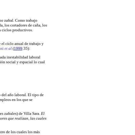
 no zafral. Como trabajo
la, los cortadores de caña, los
s ciclos productivos.
e el ciclo anual de trabajo y
ini
et al
(
1999
:35):
ada inestabilidad laboral
ón social y espacial lo cual
 del año laboral. El tipo de
empleos en los que se
s zafrales) de Villa Sara.
El
ores que realizan, las cuales
tro de los cuales los más