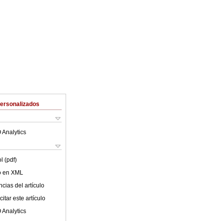
Personalizados
 Analytics
l (pdf)
lo en XML
cias del artículo
itar este artículo
 Analytics