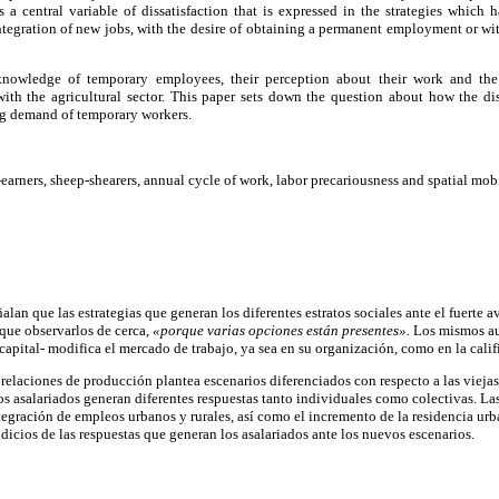
 a central variable of dissatisfaction that is expressed in the strategies which 
ntegration of new jobs, with the desire of obtaining a permanent employment or w
knowledge of temporary employees, their perception about their work and the
with the agricultural sector. This paper sets down the question about how the di
ng demand of temporary workers.
earners, sheep-shearers, annual cycle of work, labor precariousness and spatial mob
ñalan que las estrategias que generan los diferentes estratos sociales ante el fuerte 
 que observarlos de cerca,
«porque varias opciones están presentes».
Los mismos au
apital- modifica el mercado de trabajo, ya sea en su organización, como en la calif
 relaciones de producción plantea escenarios diferenciados con respecto a las viejas
os asalariados generan diferentes respuestas tanto individuales como colectivas. La
tegración de empleos urbanos y rurales, así como el incremento de la residencia urb
indicios de las respuestas que generan los asalariados ante los nuevos escenarios.