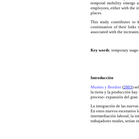
temporal mobility emerge as
employees, either with the i
places.
This study contributes to 
continuation of their links 
associated with the increasi
Key words
: temporary wage-
Introducción
Murmis y Bendini
(
2003
) se
la tierra y la producción hay
proceso- expansión del gran c
La integración de las nuevas
En estos nuevos escenarios l
intermediación laboral, la in
trabajadores rurales, serían 