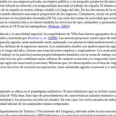
table en una empresa privada, un empleo público y ser pequeño productor (la única r
ón laboral en relación a la temporalidad asociada al trabajo de esquila. El mismo a
 de la esquila no tienen trabajo estable a lo largo del año. En los dos meses de la e
 cuando obtienen una mayor proporción de los ingresos. Claramente, existe un pred
ciones en los períodos interzafra (58 %). Las otras dos ramas de actividad que revi
son la construcción y en menor medida los servicios de tipo comunales y personale
afecta al 19 % de los trabajadores. (
Piñeiro, 2003
)
laboral y la movilidad espacial, los esquiladores de Villa Sara fueron agrupados de 
rales construida por
Bendini
et al.
(
1999
). Las autoras proponen cuatro tipos de tr
pación agraria, semi-asalariado rural, asalariado con pluriactividad multisectorial
 los definen de la siguiente manera. Los asalariados rurales con multiocupación ag
a lo largo del año y tienen una rotación entre empleos y empleadores. Los semi-asal
trabajo en la parcela (cuenta propia/trabajador familiar) con la venta de trabajo ext
orial son los que combinan tareas urbanas de carácter ocasional y/o temporario (ser
bajo agrícola estacional (cosechas). Mientras que, los desocupados en el área de orig
ector servicios de reciente incorporación como asalariado agrario ocasional y/o tem
leado se ubica en el paradigma cualitativo. El procedimiento que se utilizó corre
squila de Villa Sara. Este tipo de procedimiento de características unitario-intensiv
realidad y los procesos sociales en estudio. En este caso, los ciclos anuales de trab
edad laboral de los asalariados rurales temporales.
departamento de Treinta y Tres (noreste del Uruguay), ubicado sobre la ruta naciona
 en ella aproximadamente 1000 habitantes y la principal actividad económica de su