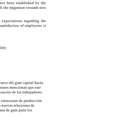
have been established by the
ith the migration towards new
 expectations regarding the
ssatisfaction of employees is
ility
avance del gran capital hacia
tores mencionan que este
icación de los trabajadores.
 estructuras de producción.
s nuevas relaciones de
ana de gran parte los