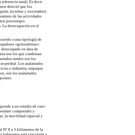
eferencia rural). Es decir
utor detectó que los
squila, (octubre y noviembre)
ominio de las actividades
sten porcentajes
s. La desocupación en el
acuerdo a una tipología de
abajadores «golondrinas»:
 y desocupado en área de
raria son los que combinan
ariados rurales son los
ra-predial. Los asalariados
vicios e industria, empaque
en, son los asalariados
porario.
sponde a un estudio de caso:
o permite comprender y
ajo, la movilidad espacial y
l N° 8 a 5 kilómetros de la
s habitantes está vinculada a