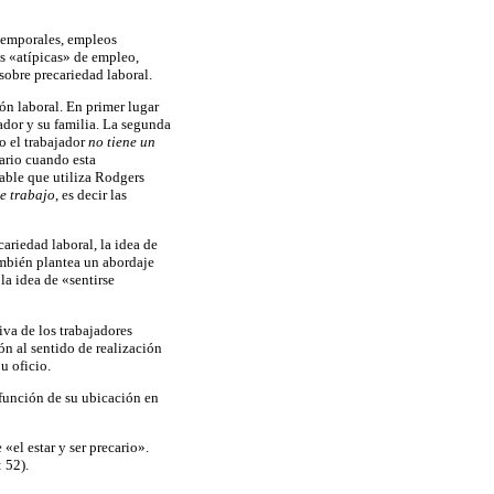
temporales, empleos
as «atípicas» de empleo,
obre precariedad laboral.
ión laboral. En primer lugar
ador y su familia. La segunda
o el trabajador
no tiene un
cario cuando esta
iable que utiliza Rodgers
e trabajo
, es decir las
ariedad laboral, la idea de
ambién plantea un abordaje
la idea de «sentirse
iva de los trabajadores
ón al sentido de realización
u oficio.
 función de su ubicación en
 «el estar y ser precario».
: 52).