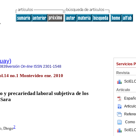
guay)
Servicios 
0839
versión On-line
ISSN
2301-1548
Revista
l.14 no.1 Montevideo ene. 2010
SciELO
Articulo
o y precariedad laboral subjetiva de los
Españo
 Sara
Articu
Referen
Como c
2
o, Diego
SciELO