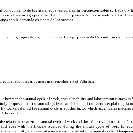
al conocimiento de los asalariados temporales, la percepción sobre su trabajo y l
 con el sector agropecuario. Este trabajo plantea la interrogante acerca de c
njuga con la demanda creciente de los mismos.
 temporales, esquiladores, ciclo anual de trabajo, precariedad laboral y movilidad e
jective labor precariousness in sheep-shearers of Villa Sara
nks between the annual cycle of work, spatial mobility and labor precariousness in 
tudy proposed that the annual cycle of work is one of the factors explaining labo
d by workers during the annual cycle is another factor which accentuates precario
of this work.
s the relations between the annual cycle of work and the subjective dimension of jo
k and even with the income received during the annual cycle of work is red
s spatial mobility and times of absence associated with the annual cycle of tempora