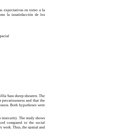
as expectativas en torno a la
ómo la insatisfacción de los
spacial
Villa Sara sheep-shearers. The
r precariousness and that the
usness. Both hypotheses were
b insecurity. The study shows
uced compared to the social
ry work. Thus, the spatial and