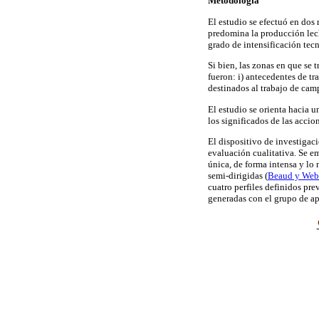
Metodología
El estudio se efectuó en dos 
predomina la producción lech
grado de intensificación tec
Si bien, las zonas en que se 
fueron: i) antecedentes de t
destinados al trabajo de cam
El estudio se orienta hacia u
los significados de las accio
El dispositivo de investigaci
evaluación cualitativa. Se e
única, de forma intensa y lo
semi-dirigidas
(
Beaud y Web
cuatro perfiles definidos pre
generadas con el grupo de ap