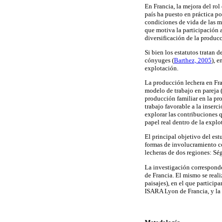
En Francia, la mejora del rol
país ha puesto en práctica po
condiciones de vida de las m
que motiva la participación 
diversificación de la produc
Si bien los estatutos tratan 
cónyuges (
Barthez, 2005
), 
explotación.
La producción lechera en Fra
modelo de trabajo en pareja
producción familiar en la pr
trabajo favorable a la inserc
explorar las contribuciones q
papel real dentro de la explo
El principal objetivo del est
formas de involucramiento co
lecheras de dos regiones: Sé
La investigación corresponde
de Francia. El mismo se rea
paisajes), en el que partici
ISARA Lyon de Francia, y la