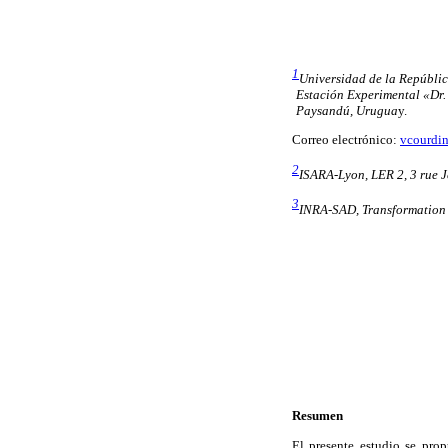
1
Universidad de la Repúblic
Estación Experimental «Dr.
Paysandú, Urugua
y.
Correo electrónico:
vcourdi
2
ISARA-Lyon, LER 2, 3 rue J
3
INRA-SAD, Transformation 
Resumen
El presente estudio se prop