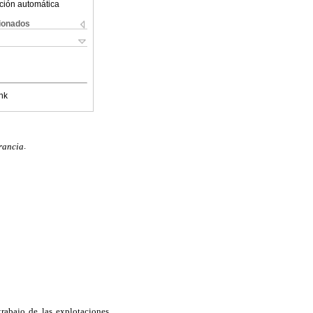
ción automática
cionados
nk
rancia
.
trabajo de las explotaciones