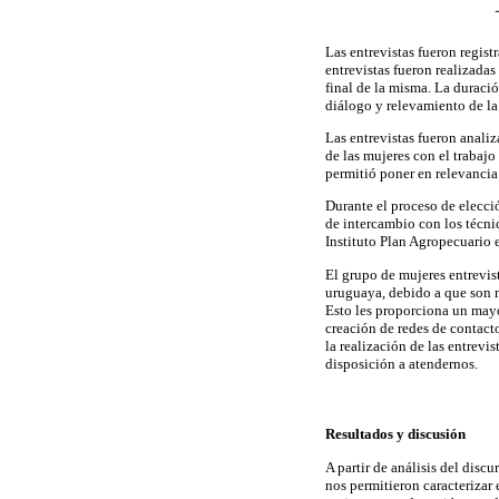
Las entrevistas fueron regist
entrevistas fueron realizada
final de la misma. La duració
diálogo y relevamiento de la
Las entrevistas fueron anali
de las mujeres con el trabajo
permitió poner en relevancia 
Durante el proceso de elecció
de intercambio con los técni
Instituto Plan Agropecuario 
El grupo de mujeres entrevis
uruguaya, debido a que son m
Esto les proporciona un mayo
creación de redes de contacto
la realización de las entrevi
disposición a atendernos.
Resultados y discusión
A partir de análisis del disc
nos permitieron caracterizar 