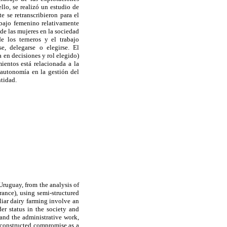
ello, se realizó un estudio de
e se retranscribieron para el
rabajo femenino relativamente
de las mujeres en la sociedad
e los terneros y el trabajo
e, delegarse o elegirse. El
a en decisiones y rol elegido)
ientos está relacionada a la
e autonomía en la gestión del
ntidad.
Uruguay, from the analysis of
rance), using semi-structured
iliar dairy farming involve an
r status in the society and
and the administrative work,
e constructed compromise as a