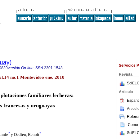
guay)
Servicios 
0839
versión On-line
ISSN
2301-1548
Revista
l.14 no.1 Montevideo ene. 2010
SciELO
Articulo
xplotaciones familiares lecheras:
Españo
es francesas y uruguayas
Articu
Referen
Como c
SciELO
2
3
Annie
y
Dedieu, Benoit