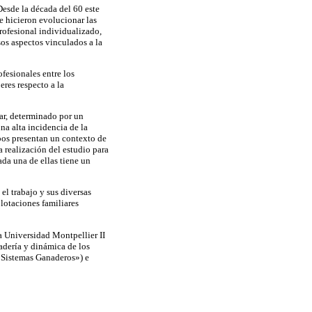
Desde la década del 60 este
ue hicieron evolucionar las
rofesional individualizado,
os aspectos vinculados a la
ofesionales entre los
eres respecto a la
iar, determinado por un
na alta incidencia de la
mbos presentan un contexto de
a realización del estudio para
ada una de ellas tiene un
el trabajo y sus diversas
lotaciones familiares
a Universidad Montpellier II
adería y dinámica de los
s Sistemas Ganaderos») e