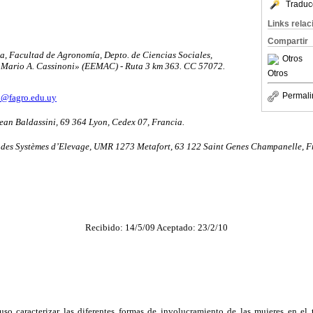
Traduc
Links rela
Compartir
a, Facultad de Agronomía, Depto. de Ciencias Sociales,
Otros
 Mario A. Cassinoni» (EEMAC) - Ruta 3 km 363. CC 57072.
Otros
Permali
n@fagro.edu.uy
ean Baldassini, 69 364 Lyon, Cedex 07, Francia.
des Systèmes d’Elevage, UMR 1273 Metafort, 63 122 Saint Genes Champanelle, F
Recibido: 14/5/09 Aceptado: 23/2/10
uso caracterizar las diferentes formas de involucramiento de las mujeres en el 