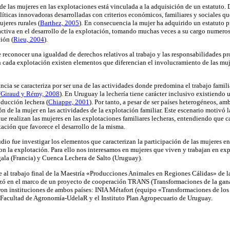
 de las mujeres en las explotaciones está vinculada a la adquisición de un estatuto. 
líticas innovadoras desarrolladas con criterios económicos, familiares y sociales q
ujeres rurales
(
Barthez, 2005
). En consecuencia la mujer ha adquirido un estatuto p
activa en el desarrollo de la explotación, tomando muchas veces a su cargo numeros
ción
(
Rieu, 2004
).
de reconocer una igualdad de derechos relativos al trabajo y las responsabilidades pr
en cada explotación existen elementos que diferencian el involucramiento de las muj
ncia se caracteriza por ser una de las actividades donde predomina el trabajo famil
(
Giraud y Rémy, 2008
). En Uruguay la lechería tiene carácter inclusivo existiendo u
oducción lechera (
Chiappe, 2001
). Por tanto, a pesar de ser países heterogéneos, a
ión de la mujer en las actividades de la explotación familiar. Este escenario motivó l
ue realizan las mujeres en las explotaciones familiares lecheras, entendiendo que c
tación que favorece el desarrollo de la misma.
udio fue investigar los elementos que caracterizan la participación de las mujeres en 
n la explotación. Para ello nos interesamos en mujeres que viven y trabajan en exp
gala (Francia) y Cuenca Lechera de Salto (Uruguay).
 al trabajo final de la Maestría «Producciones Animales en Regiones Cálidas» de l
lizó en el marco de un proyecto de cooperación TRANS (Transformaciones de la gan
paron instituciones de ambos países: INIA Métafort (equipo «Transformaciones de lo
 Facultad de Agronomía-UdelaR y el Instituto Plan Agropecuario de Uruguay.