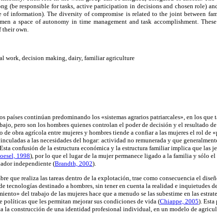
g (be responsible for tasks, active participation in decisions and chosen role) and
e of information). The diversity of compromise is related to the joint between fami
women a space of autonomy in time management and task accomplishment. These f
f their own.
l work, decision making, dairy, familiar agriculture
os países continúan predominando los «sistemas agrarios patriarcales», en los que 
abajo, pero son los hombres quienes controlan el poder de decisión y el resultado d
o de obra agrícola entre mujeres y hombres tiende a confiar a las mujeres el rol de «
vinculadas a las necesidades del hogar: actividad no remunerada y que generalmente
 Esta confusión de la estructura económica y la estructura familiar implica que las je
toesel, 1998
), por lo que el lugar de la mujer permanece ligado a la familia y sólo e
jador independiente (
Brandth, 2002
).
mbre que realiza las tareas dentro de la explotación, trae como consecuencia el dise
de tecnologías destinado a hombres, sin tener en cuenta la realidad e inquietudes d
miento» del trabajo de las mujeres hace que a menudo se las subestime en las estrate
 políticas que les permitan mejorar sus condiciones de vida (
Chiappe, 2005
). Esta
lta la construcción de una identidad profesional individual, en un modelo de agricu