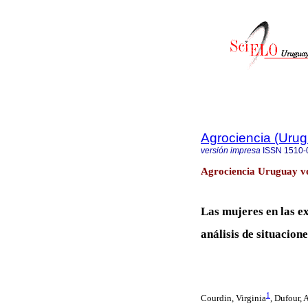
Agrociencia (Uru
versión impresa
ISSN
1510-
Agrociencia Uruguay vo
Las mujeres en las e
análisis de situacion
1
Courdin, Virginia
,
Dufour, 