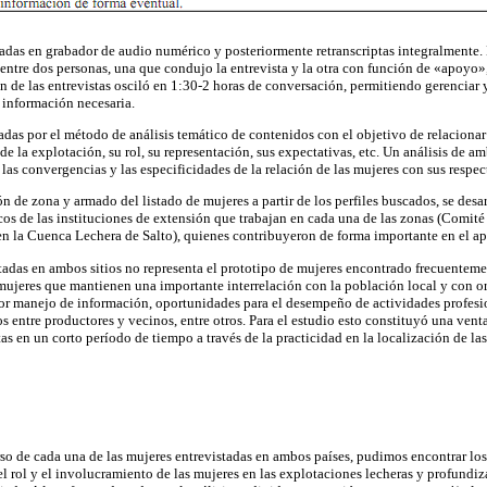
radas en grabador de audio numérico y posteriormente retranscriptas integralmente. 
s entre dos personas, una que condujo la entrevista y la otra con función de «apoyo
n de las entrevistas osciló en 1:30-2 horas de conversación, permitiendo gerenciar y
 información necesaria.
zadas por el método de análisis temático de contenidos con el objetivo de relaciona
 de la explotación, su rol, su representación, sus expectativas, etc. Un análisis de a
las convergencias y las especificidades de la relación de las mujeres con sus respe
n de zona y armado del listado de mujeres a partir de los perfiles buscados, se desar
cos de las instituciones de extensión que trabajan en cada una de las zonas (Comité 
en la Cuenca Lechera de Salto), quienes contribuyeron de forma importante en el ap
tadas en ambos sitios no representa el prototipo de mujeres encontrado frecuentem
ujeres que mantienen una importante interrelación con la población local y con o
r manejo de información, oportunidades para el desempeño de actividades profesion
s entre productores y vecinos, entre otros. Para el estudio esto constituyó una venta
stas en un corto período de tiempo a través de la practicidad en la localización de la
urso de cada una de las mujeres entrevistadas en ambos países, pudimos encontrar lo
el rol y el involucramiento de las mujeres en las explotaciones lecheras y profundiza