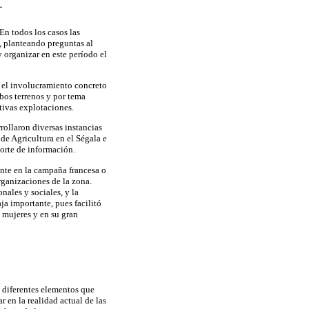
En todos los casos las
», planteando preguntas al
 organizar en este período el
r el involucramiento concreto
mbos terrenos y por tema
ctivas explotaciones.
rollaron diversas instancias
de Agricultura en el Ségala e
orte de información.
ente en la campaña francesa o
rganizaciones de la zona.
ales y sociales, y la
ja importante, pues facilitó
s mujeres y en su gran
s diferentes elementos que
r en la realidad actual de las