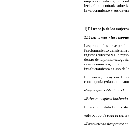
mujeres en cada región estudia
lechería: una mirada sobre la
involucramiento y sus deter
1) El trabajo de las mujeres
1.1) Las tareas y las respon
Las principales tareas produc
funcionamiento del sistema p
ingresos directos y a la repr
dentro de la primer categoría
involucramiento, pudiendo di
involucramiento es uno de los
En Francia, la mayoría de la
como ayuda («dan una mano
«Soy responsable del rodeo 
«Primero empiezo haciendo 
En la contabilidad no existie
«Me ocupo de toda la parte 
«Los números siempre me gu