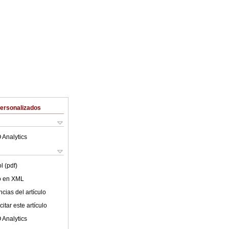
Personalizados
 Analytics
l (pdf)
lo en XML
cias del artículo
itar este artículo
 Analytics