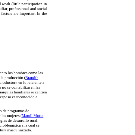
 weak (little participation in
liar, professional and social
actors are important in the
tanto los hombres como las
e la producción
(
Brandth,
productor» en lo referente a
 no se contabiliza en las
rarquías familiares se centren
l esposo es reconocido a
ño de programas de
e las mujeres
(
Mandl Motta,
gias de desarrollo rural,
 problemática a la cual se
ltura masculinizado.