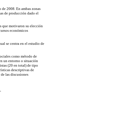
sto de 2008. En ambas zonas
mas de producción dado el
ios que motivaron su elección
recursos económicos
ual se centra en el estudio de
s sociales como método de
en un entorno o situación
stas (20 en total) de tipo
ísticas descriptivas de
, de las discusiones