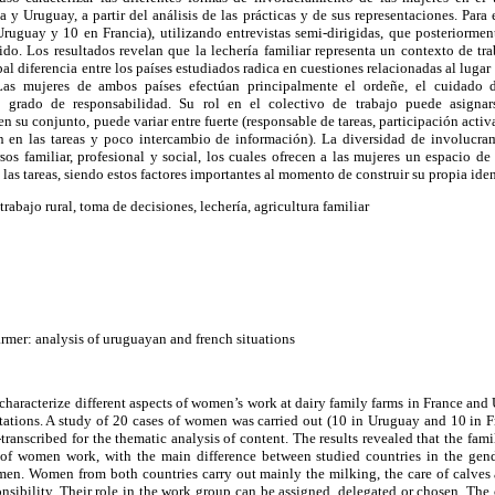
a y Uruguay, a partir del análisis de las prácticas y de sus representaciones. Para 
uguay y 10 en Francia), utilizando entrevistas semi-dirigidas, que posteriorment
ido. Los resultados revelan que la lechería familiar representa un contexto de t
l diferencia entre los países estudiados radica en cuestiones relacionadas al lugar 
 Las mujeres de ambos países efectúan principalmente el ordeñe, el cuidado d
u grado de responsabilidad. Su rol en el colectivo de trabajo puede asignars
 su conjunto, puede variar entre fuerte (responsable de tareas, participación activ
ón en las tareas y poco intercambio de información). La diversidad de involucram
rsos familiar, profesional y social, los cuales ofrecen a las mujeres un espacio d
 las tareas, siendo estos factores importantes al momento de construir su propia ide
 trabajo rural, toma de decisiones, lechería, agricultura familiar
rmer: analysis of uruguayan and french situations
 characterize different aspects of women’s work at dairy family farms in France and 
ntations. A study of 20 cases of women was carried out (10 in Uruguay and 10 in F
e-transcribed for the thematic analysis of content. The results revealed that the fam
of women work, with the main difference between studied countries in the gende
omen. Women from both countries carry out mainly the milking, the care of calves 
onsibility. Their role in the work group can be assigned, delegated or chosen. Th