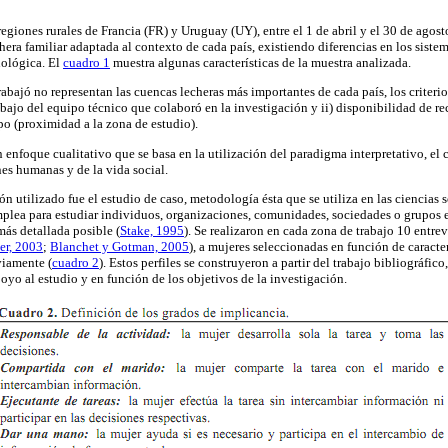
regiones rurales de Francia (FR) y Uruguay (UY), entre el 1 de abril y el 30 de ago
era familiar adaptada al contexto de cada país, existiendo diferencias en los siste
nológica. El
cuadro 1
muestra algunas características de la muestra analizada.
trabajó no representan las cuencas lecheras más importantes de cada país, los criter
rabajo del equipo técnico que colaboró en la investigación y ii) disponibilidad de 
po (proximidad a la zona de estudio).
n enfoque cualitativo que se basa en la utilización del paradigma interpretativo, el c
nes humanas y de la vida social.
ón utilizado fue el estudio de caso, metodología ésta que se utiliza en las ciencia
mplea para estudiar individuos, organizaciones, comunidades, sociedades o grupos 
 más detallada posible
(
Stake, 1995
). Se realizaron en cada zona de trabajo 10 entrevi
er, 2003
;
Blanchet y Gotman, 2005
), a mujeres seleccionadas en función de caracter
viamente (
cuadro 2
). Estos perfiles se construyeron a partir del trabajo bibliográfico
oyo al estudio y en función de los objetivos de la investigación.