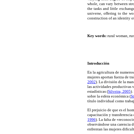
whole, can vary between stron
the tasks and little exchang
universe, offering to the 
construction of an identity o
Key words:
rural woman, rura
Introducción
En la agricultura de numeros
mujeres aportan fuerza de tr
2002
). La división de la man
las actividades productivas 
estadísticas
(
Silveira, 2005
).
sobre la esfera económica
(
S
título individual como traba
El prejuicio de que es el ho
capacitación y transferencia 
1996
). La falta de «reconoci
observándose una carencia de
enfrentan las mujeres dificu