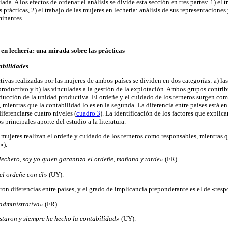
da. A los efectos de ordenar el análisis se divide esta sección en tres partes: 1) el 
s prácticas, 2) el trabajo de las mujeres en lechería: análisis de sus representaciones
minantes.
 en lechería: una mirada sobre las prácticas
sabilidades
tivas realizadas por las mujeres de ambos países se dividen en dos categorías: a) las
roductivo y b) las vinculadas a la gestión de la explotación. Ambos grupos contri
oducción de la unidad productiva. El ordeñe y el cuidado de los terneros surgen como
, mientras que la contabilidad lo es en la segunda. La diferencia entre países está en
ferenciarse cuatro niveles (
cuadro 3
). La identificación de los factores que explica
 principales aporte del estudio a la literatura.
s mujeres realizan el ordeñe y cuidado de los terneros como responsables, mientras
»).
lechero, soy yo quien garantiza el ordeñe, mañana y tarde»
(FR).
el ordeñe con él»
(UY).
ron diferencias entre países, y el grado de implicancia preponderante es el de «resp
administrativa»
(FR).
staron y siempre he hecho la contabilidad»
(UY).