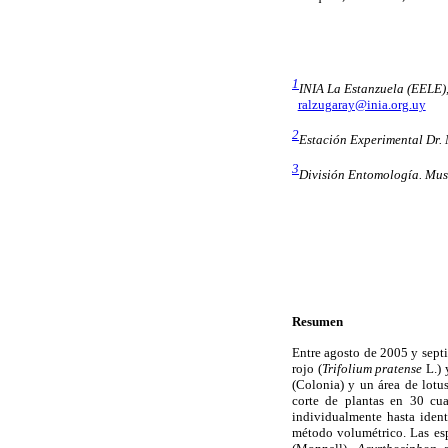
1
INIA La Estanzuela (EELE)
ralzugaray@inia.org.uy
2
Estación Experimental Dr.
3
División Entomología. Mus
Resumen
Entre agosto de 2005 y septi
rojo (
Trifolium pratense
L.) 
(Colonia) y un área de lotu
corte de plantas en 30 cua
individualmente hasta ident
método volumétrico. Las espe