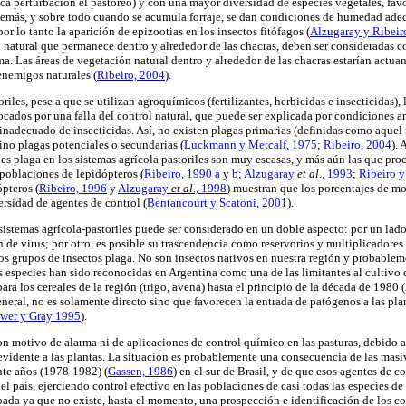
a perturbación el pastoreo) y con una mayor diversidad de especies vegetales, fav
más, y sobre todo cuando se acumula forraje, se dan condiciones de humedad adecu
 lo tanto la aparición de epizootias en los insectos fitófagos
(
Alzugaray y Ribeir
 natural que permanece dentro y alrededor de las chacras, deben ser consideradas c
ma. Las áreas de vegetación natural dentro y alrededor de las chacras estarían actu
enemigos naturales (
Ribeiro, 2004
).
oriles, pese a que se utilizan agroquímicos (fertilizantes, herbicidas e insecticidas)
ocados por una falla del control natural, que puede ser explicada por condiciones a
inadecuado de insecticidas. Así, no existen plagas primarias (definidas como aquel 
sino plagas potenciales o secundarias
(
Luckmann y Metcalf, 1975
;
Ribeiro, 2004
).
s plaga en los sistemas agrícola pastoriles son muy escasas, y más aún las que proc
e poblaciones de lepidópteros
(
Ribeiro, 1990 a
y
b
;
Alzugaray
et al
., 1993
;
Ribeiro y
eópteros
(
Ribeiro, 1996
y
Alzugaray
et al
., 1998
) muestran que los porcentajes de mo
ersidad de agentes de control
(
Bentancourt y Scatoni, 2001
).
 sistemas agrícola-pastoriles puede ser considerado en un doble aspecto: por un lad
n de virus; por otro, es posible su trascendencia como reservorios y multiplicadore
tros grupos de insectos plaga. No son insectos nativos en nuestra región y probable
 especies han sido reconocidas en Argentina como una de las limitantes al cultivo 
para los cereales de la región (trigo, avena) hasta el principio de la década de 1980 
eneral, no es solamente directo sino que favorecen la entrada de patógenos a las pla
wer y Gray 1995
).
n motivo de alarma ni de aplicaciones de control químico en las pasturas, debido a 
vidente a las plantas. La situación es probablemente una consecuencia de las masi
ante años (1978-1982)
(
Gassen, 1986
) en el sur de Brasil, y de que esos agentes de c
del país, ejerciendo control efectivo en las poblaciones de casi todas las especies 
ada ya que no existe, hasta el momento, una prospección e identificación de los co