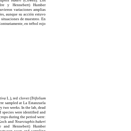
taphis bakeri
(Cowen). Los
re y Hennebert) Humber
tuvieron variaciones amplias
des, aunque su acción estuvo
s situaciones de muestreo. En
Contrariamente, en trébol rojo
tiva
L.), red clover (
Trifolium
ere sampled at La Estanzuela
y two weeks. In the lab, dead
d species were identified and
crops during the period were:
Koch and
Nearctaphis bakeri
e and Hennebert) Humber
 between years and sampling