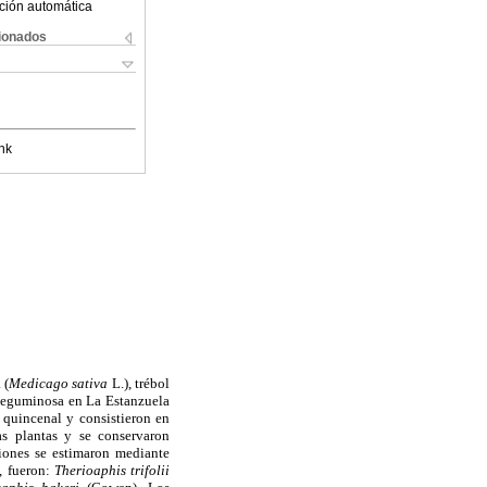
ción automática
cionados
nk
 (
Medicago sativa
L.), trébol
 leguminosa en La Estanzuela
 quincenal y consistieron en
as plantas y se conservaron
ciones se estimaron mediante
o, fueron:
Therioaphis trifolii