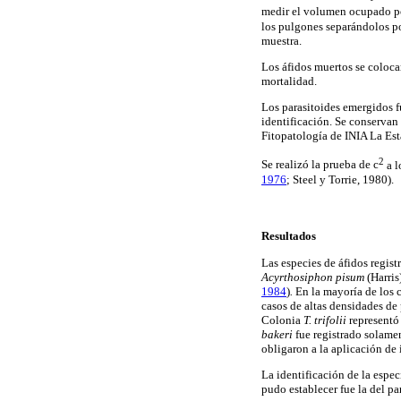
medir el volumen ocupado po
los pulgones separándolos po
muestra.
Los áfidos muertos se coloca
mortalidad.
Los parasitoides emergidos 
identificación. Se conserva
Fitopatología de INIA La Est
2
Se realizó la prueba de c
a l
1976
; Steel y Torrie, 1980).
Resultados
Las especies de áfidos regist
Acyrthosiphon pisum
(Harris
1984
)
.
En la mayoría de los 
casos de altas densidades de
Colonia
T. trifolii
representó 
bakeri
fue registrado solame
obligaron a la aplicación de 
La identificación de la espec
pudo establecer fue la del pa