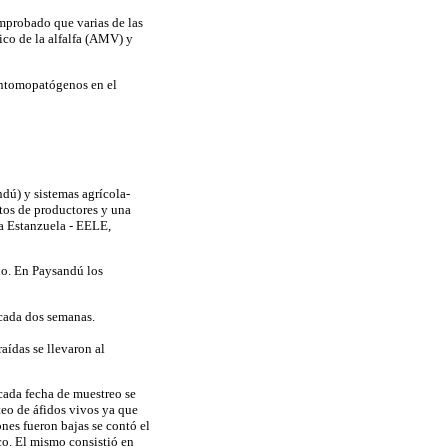
omprobado que varias de las
ico de la alfalfa (AMV) y
y entomopatógenos en el
ndú) y sistemas agrícola-
ntos de productores y una
a Estanzuela - EELE,
no. En Paysandú los
 cada dos semanas.
raídas
se llevaron al
 cada fecha de muestreo se
teo de áfidos vivos ya que
nes fueron bajas se contó el
o. El mismo consistió en