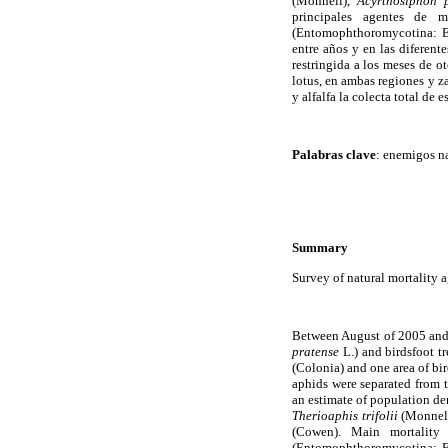
(Monnell),
Acyrthosiphon
principales agentes de 
(Entomophthoromycotina: En
entre años y en las diferen
restringida a los meses de o
lotus, en ambas regiones y za
y alfalfa la colecta total de
Palabras clave
: enemigos n
Summary
Survey of natural mortality 
Between August of 2005 and 
pratense
L.) and birdsfoot tre
(Colonia) and one area of bi
aphids were separated from t
an estimate of population de
Therioaphis trifolii
(Monnel
(Cowen). Main mortality
(Entomophthoromycotina: En