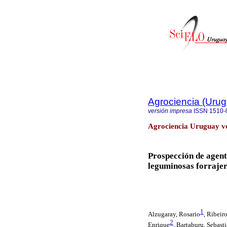
Agrociencia (Uru
versión impresa
ISSN
1510-
Agrociencia Uruguay vo
Prospección de agent
leguminosas forraje
1
Alzugaray, Rosario
,
Ribeiro
2
Enrique
, Bartaburu, Sebast