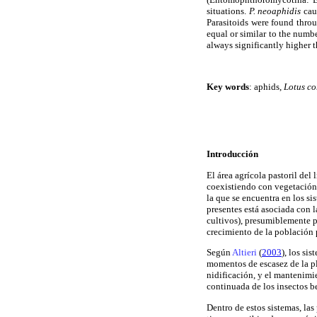
situations.
P. neoaphidis
caus
Parasitoids were found throug
equal or similar to the numbe
always significantly higher t
Key words
: aphids,
Lotus co
Introducción
El área agrícola pastoril de
coexistiendo con vegetación 
la que se encuentra en los s
presentes está asociada con l
cultivos), presumiblemente p
crecimiento de la población 
Según
Altieri
(
2003
), los si
momentos de escasez de la pla
nidificación, y el mantenimi
continuada de los insectos b
Dentro de estos sistemas, la