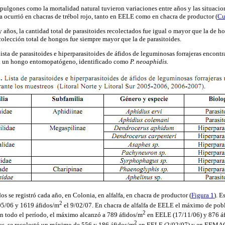
 pulgones como la mortalidad natural tuvieron variaciones entre años y las situacio
 ocurrió en chacras de trébol rojo, tanto en EELE como en chacra de productor (
Cu
 años, la cantidad total de parasitoides recolectados fue igual o mayor que la de ho
 recolección total de hongos fue siempre mayor que la de parasitoides.
lista de parasitoides e hiperparasitoides de áfidos de leguminosas forrajeras encont
én un hongo entomopatógeno, identificado como
P. neoaphidis.
 se registró cada año, en Colonia, en alfalfa, en chacra de productor (
Figura 1
). E
2
05/06 y 1619 áfidos/m
el 9/02/07. En chacra de alfalfa de EELE el máximo de pob
2
en todo el período, el máximo alcanzó a 789 áfidos/m
en EELE (17/11/06) y 876 á
2
us, se recolectó un máximo de 556 y 186 áfidos/m
en EELE (2/02/07) y en EEMAC 