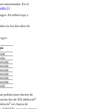
nes muestreadas. En el
adro 1
).
ngos. En trébol rojo y
rados en los dos años de
sas poblaciones fueron de
2
lación fue de 452 áfidos/m
2
fidos/m
en chacra de
(7/07/07), respectivamente.