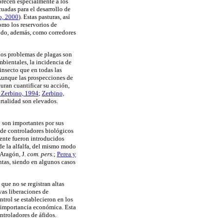
orecen especialmente a los
adas para el desarrollo de
o, 2000
). Estas pasturas, así
omo los reservorios de
ando, además, como corredores
, los problemas de plagas son
mbientales, la incidencia de
insecto que en todas las
 Aunque las prospecciones de
uran cuantificar su acción,
 Zerbino, 1994
;
Zerbino,
rtalidad son elevados.
o son importantes por sus
s de controladores biológicos
mente fueron introducidos
de la alfalfa, del mismo modo
(Aragón, J.
com. pers.
;
Perea y
ntas, siendo en algunos casos
que no se registran altas
vas liberaciones de
ontrol se establecieron en los
de importancia económica. Esta
ntroladores de áfidos.