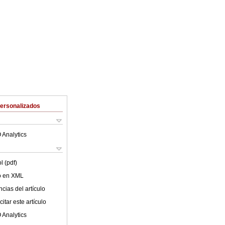
Personalizados
 Analytics
l (pdf)
lo en XML
cias del artículo
itar este artículo
 Analytics