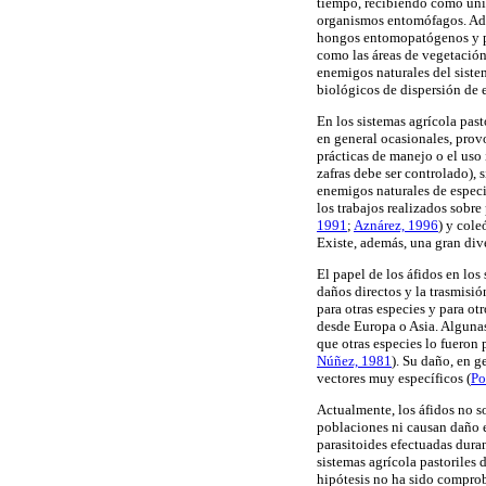
tiempo, recibiendo como únic
organismos entomófagos. Ade
hongos entomopatógenos y por
como las áreas de vegetación
enemigos naturales del siste
biológicos de dispersión de 
En los sistemas agrícola past
en general ocasionales, prov
prácticas de manejo o el uso 
zafras debe ser controlado), 
enemigos naturales de especie
los trabajos realizados sobr
1991
;
Aznárez, 1996
) y col
Existe, además, una gran div
El papel de los áfidos en los
daños directos y la trasmisió
para otras especies y para o
desde Europa o Asia. Algunas
que otras especies lo fueron 
Núñez, 1981
). Su daño, en g
vectores muy específicos
(
Po
Actualmente, los áfidos no so
poblaciones ni causan daño e
parasitoides efectuadas dur
sistemas agrícola pastoriles 
hipótesis no ha sido comprob