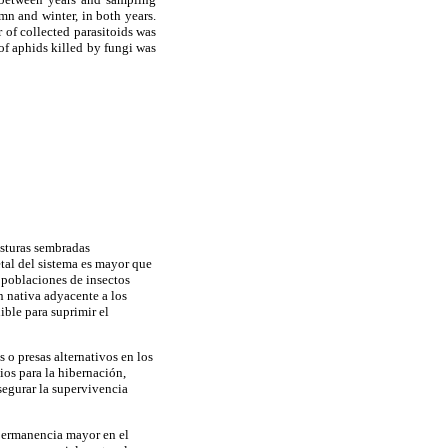
mn and winter, in both years.
r of collected parasitoids was
 of aphids killed by fungi was
asturas sembradas
tal del sistema es mayor que
s poblaciones de insectos
n nativa adyacente a los
ble para suprimir el
 o presas alternativos en los
ios para la hibernación,
segurar la supervivencia
 permanencia mayor en el