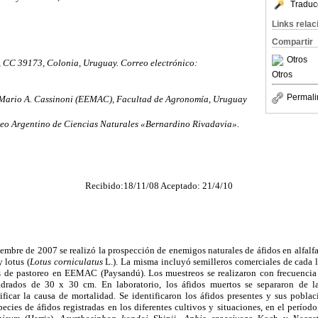
Traduc
Links rela
Compartir
Otros
, CC 39173, Colonia, Uruguay. Correo electrónico:
Otros
Permali
 Mario A. Cassinoni (EEMAC), Facultad de Agronomía, Uruguay
eo Argentino de Ciencias Naturales «Bernardino Rivadavia».
Recibido:18/11/08 Aceptado: 21/4/10
embre de 2007 se realizó la prospección de enemigos naturales de áfidos en alfalfa
y lotus (
Lotus corniculatus
L.). La misma incluyó semilleros comerciales de cada
s de pastoreo en EEMAC (Paysandú). Los muestreos se realizaron con frecuencia
drados de 30 x 30 cm. En laboratorio, los áfidos muertos se separaron de l
ificar la causa de mortalidad. Se identificaron los áfidos presentes y sus pobla
cies de áfidos registradas en los diferentes cultivos y situaciones, en el períod