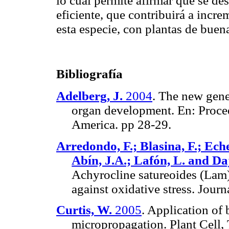
lo cual permite afirmar que se de
eficiente, que contribuirá a incre
esta especie, con plantas de buen
Bibliografía
Adelberg, J.
2004
. The new gene
organ development. En: Proce
America. pp 28-29.
Arredondo, F.; Blasina, F.; Ech
Abín, J.A.; Lafón, L. and Daj
Achyrocline satureoides (Lam)
against oxidative stress. Jou
Curtis, W.
2005
. Application of 
micropropagation.
Plant Cell,