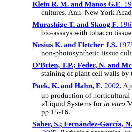
Klein R. M. and Manos G.E
. 1
cultures. Ann. New York Acad
Murashige T. and Skoog F
.
196
bio-assays with tobacco tissue
Nesius K. and Fletcher J.S.
197
non-photosynthetic tissue cult
O’Brien, T.P.; Feder, N. and M
staining of plant cell walls b
Paek, K. and Hahn, E.
2002
. Ap
up production of horticultural
«Liquid Systems for
in vitro
Ma
pp 15-16.
Saher, S.; Fernández-García, N.