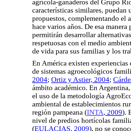
agrícola-ganaderos del Grupo Río
características similares, puedan 
propuestos, complementando el a
hace varios años. De esa manera 
permitirán desarrollar alternativa
respetuosas con el medio ambien
de vida para sus familias y los tr
En América existen experiencias
de sistemas agroecológicos famil
2004
;
Ortiz y Astier, 2004
;
Cárd
ámbito académico. En Argentina, e
el uso de la metodología AgroEc
ambiental de establecimientos rur
región pampeana
(
INTA
, 2009
). 
nivel de predios hortícolas famili
(
EULACIAS, 2009
), no se conoc