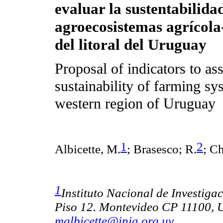
evaluar la sustentabilida
agroecosistemas agrícol
del litoral del Uruguay
Proposal of indicators to as
sustainability of farming sy
western region of Uruguay
1
2
Albicette, M.
;
Brasesco; R.
;
Ch
1
Instituto Nacional de Investig
Piso 12. Montevideo CP 11100, U
malbicette@inia.org.uy
.