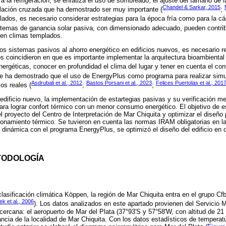
a la refrigeración, se enfatiza el uso de sombreado, el ajuste del tamaño de la
Chandel & Sarkar, 2015
ilación cruzada que ha demostrado ser muy importante (
;
lados, es necesario considerar estrategias para la época fría como para la cál
stemas de ganancia solar pasiva, con dimensionado adecuado, pueden contribu
 en climas templados.
 los sistemas pasivos al ahorro energético en edificios nuevos, es necesario r
os coincidieron en que es importante implementar la arquitectura bioambiental
nergéticas, conocer en profundidad el clima del lugar y tener en cuenta el conf
Se ha demostrado que el uso de EnergyPlus como programa para realizar sim
Asdrubali et al., 2012
Bastos Porsani et al., 2023
Felices Puertolas et al., 201
os reales (
;
;
dificio nuevo, la implementación de estartegias pasivas y su verificación m
ara lograr confort térmico con un menor consumo energético. El objetivo de es
 proyecto del Centro de Interpretación de Mar Chiquita y optimizar el diseño
ionamiento térmico. Se tuvieron en cuenta las normas IRAM obligatorias en l
n dinámica con el programa EnergyPlus, se optimizó el diseño del edificio en 
TODOLOGÍA
lasificación climática Köppen, la región de Mar Chiquita entra en el grupo Cfb
ek et al., 2006
). Los datos analizados en este apartado provienen del Servicio 
ercana: el aeropuerto de Mar del Plata (37°93′S y 57°58′W, con altitud de 21
ncia de la localidad de Mar Chiquita. Con los datos estadísticos de temperatu