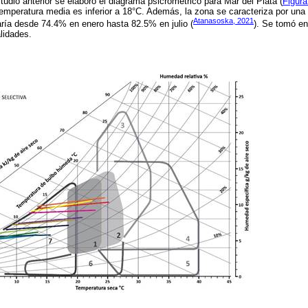
tudio anterior se elaboró el diagrama psicrométrico para Mar del Plata (
Figura
 temperatura media es inferior a 18°C. Además, la zona se caracteriza por una
Atanasoska, 2021
aría desde 74.4% en enero hasta 82.5% en julio (
). Se tomó en
lidades.