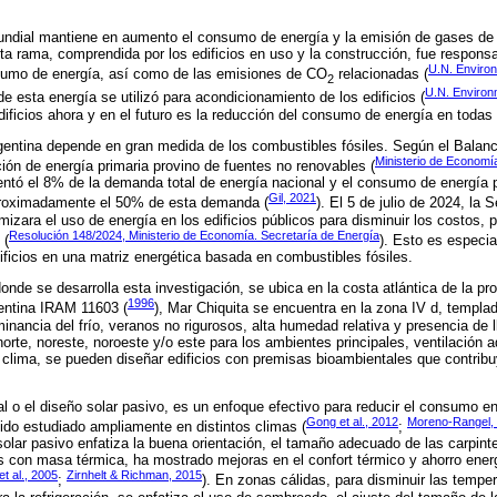
 mundial mantiene en aumento el consumo de energía y la emisión de gases de 
a rama, comprendida por los edificios en uso y la construcción, fue respon
U.N. Enviro
sumo de energía, así como de las emisiones de CO
relacionadas (
2
U.N. Environ
esta energía se utilizó para acondicionamiento de los edificios (
ificios ahora y en el futuro es la reducción del consumo de energía en todas 
gentina depende en gran medida de los combustibles fósiles. Según el Balan
Ministerio de Economí
ión de energía primaria provino de fuentes no renovables (
entó el 8% de la demanda total de energía nacional y el consumo de energía 
Gil, 2021
aproximadamente el 50% de esta demanda (
). El 5 de julio de 2024, la 
mizara el uso de energía en los edificios públicos para disminuir los costos, 
Resolución 148/2024, Ministerio de Economía. Secretaría de Energía
 (
). Esto es especi
ficios en una matriz energética basada en combustibles fósiles.
donde se desarrolla esta investigación, se ubica en la costa atlántica de la p
1996
entina IRAM 11603 (
), Mar Chiquita se encuentra en la zona IV d, templad
minancia del frío, veranos no rigurosos, alta humedad relativa y presencia de 
norte, noreste, noroeste y/o este para los ambientes principales, ventilación 
l clima, se pueden diseñar edificios con premisas bioambientales que contri
al o el diseño solar pasivo, es un enfoque efectivo para reducir el consumo en
Gong et al., 2012
Moreno-Rangel,
ido estudiado ampliamente en distintos climas (
;
solar pasivo enfatiza la buena orientación, el tamaño adecuado de las carpint
es con masa térmica, ha mostrado mejoras en el confort térmico y ahorro ener
t al., 2005
Zirnhelt & Richman, 2015
;
). En zonas cálidas, para disminuir las temper