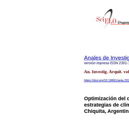
Anales de Investi
versión impresa
ISSN
2301-
An. Investig. Arquit. v
https://doi.org/10.18861/ania.2
Optimización del 
estrategias de cli
Chiquita, Argenti