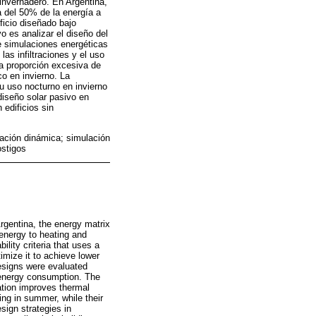
invernadero. En Argentina,
a del 50% de la energía a
ficio diseñado bajo
vo es analizar el diseño del
de simulaciones energéticas
as infiltraciones y el uso
na proporción excesiva de
co en invierno. La
u uso nocturno en invierno
diseño solar pasivo en
edificios sin
lación dinámica; simulación
ostigos
rgentina, the energy matrix
energy to heating and
lity criteria that uses a
imize it to achieve lower
esigns were evaluated
d energy consumption. The
ration improves thermal
ing in summer, while their
sign strategies in