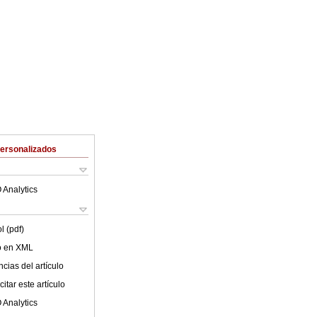
Personalizados
 Analytics
l (pdf)
lo en XML
cias del artículo
itar este artículo
 Analytics