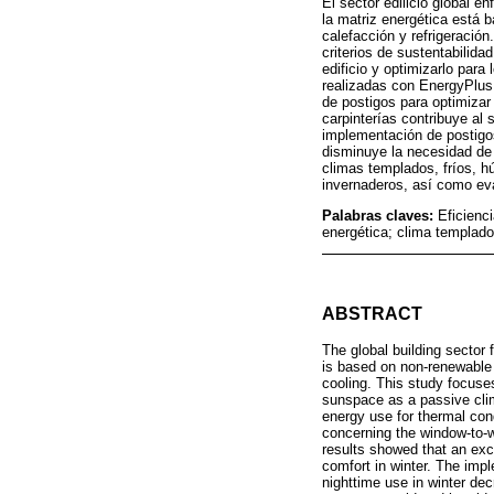
El sector edilicio global 
la matriz energética está 
calefacción y refrigeración
criterios de sustentabilida
edificio y optimizarlo par
realizadas con EnergyPlus,
de postigos para optimizar
carpinterías contribuye al 
implementación de postigos
disminuye la necesidad de 
climas templados, fríos, h
invernaderos, así como eval
Palabras claves:
Eficienc
energética; clima templado 
ABSTRACT
The global building sector
is based on non-renewable 
cooling. This study focuses
sunspace as a passive clima
energy use for thermal con
concerning the window-to-wa
results showed that an exce
comfort in winter. The impl
nighttime use in winter dec