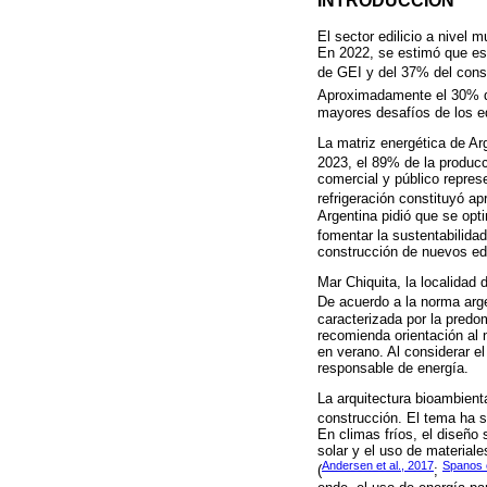
INTRODUCCIÓN
El sector edilicio a nivel
En 2022, se estimó que est
de GEI y del 37% del con
Aproximadamente el 30% de 
mayores desafíos de los ed
La matriz energética de Ar
2023, el 89% de la producc
comercial y público repres
refrigeración constituyó 
Argentina pidió que se opti
fomentar la sustentabilidad
construcción de nuevos edi
Mar Chiquita, la localidad 
De acuerdo a la norma arg
caracterizada por la predo
recomienda orientación al 
en verano. Al considerar e
responsable de energía.
La arquitectura bioambient
construcción. El tema ha s
En climas fríos, el diseño 
solar y el uso de material
Andersen et al., 2017
Spanos e
(
;