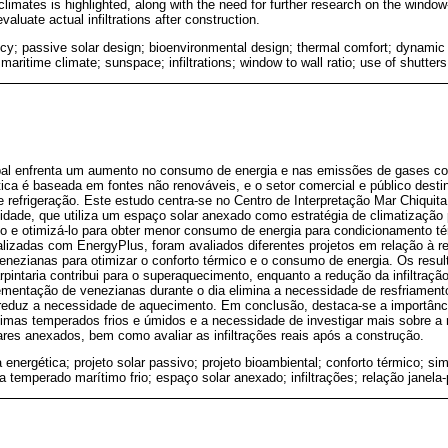
imates is highlighted, along with the need for further research on the window-t
aluate actual infiltrations after construction.
ncy; passive solar design; bioenvironmental design; thermal comfort; dynamic
maritime climate; sunspace; infiltrations; window to wall ratio; use of shutters
bal enfrenta um aumento no consumo de energia e nas emissões de gases com
tica é baseada em fontes não renováveis, e o setor comercial e público dest
 refrigeração. Este estudo centra-se no Centro de Interpretação Mar Chiquita
ilidade, que utiliza um espaço solar anexado como estratégia de climatização 
ício e otimizá-lo para obter menor consumo de energia para condicionamento t
lizadas com EnergyPlus, foram avaliados diferentes projetos em relação à re
e venezianas para otimizar o conforto térmico e o consumo de energia. Os re
pintaria contribui para o superaquecimento, enquanto a redução da infiltraçã
lementação de venezianas durante o dia elimina a necessidade de resfriamen
o reduz a necessidade de aquecimento. Em conclusão, destaca-se a importânc
limas temperados frios e úmidos e a necessidade de investigar mais sobre a 
res anexados, bem como avaliar as infiltrações reais após a construção.
a energética; projeto solar passivo; projeto bioambiental; conforto térmico; s
a temperado marítimo frio; espaço solar anexado; infiltrações; relação janel