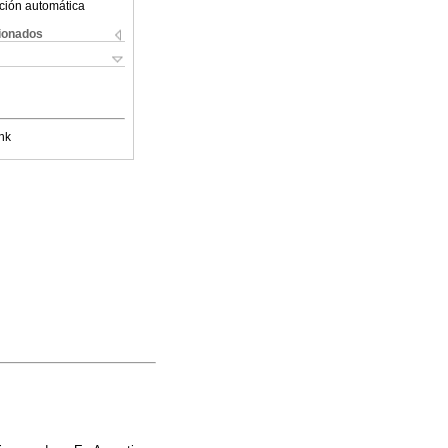
ción automática
cionados
nk