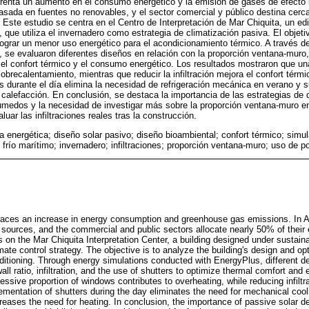
enfrenta un aumento en el consumo energético y la emisión de gases de efecto 
basada en fuentes no renovables, y el sector comercial y público destina cerc
. Este estudio se centra en el Centro de Interpretación de Mar Chiquita, un edi
d, que utiliza el invernadero como estrategia de climatización pasiva. El objeti
a lograr un menor uso energético para el acondicionamiento térmico. A través 
 se evaluaron diferentes diseños en relación con la proporción ventana-muro, l
 el confort térmico y el consumo energético. Los resultados mostraron que u
sobrecalentamiento, mientras que reducir la infiltración mejora el confort térmi
 durante el día elimina la necesidad de refrigeración mecánica en verano y s
calefacción. En conclusión, se destaca la importancia de las estrategias de 
úmedos y la necesidad de investigar más sobre la proporción ventana-muro en 
uar las infiltraciones reales tras la construcción.
ia energética; diseño solar pasivo; diseño bioambiental; confort térmico; simu
frío marítimo; invernadero; infiltraciones; proporción ventana-muro; uso de p
 faces an increase in energy consumption and greenhouse gas emissions. In A
sources, and the commercial and public sectors allocate nearly 50% of their 
 on the Mar Chiquita Interpretation Center, a building designed under sustainabi
te control strategy. The objective is to analyze the building's design and opt
ditioning. Through energy simulations conducted with EnergyPlus, different d
ll ratio, infiltration, and the use of shutters to optimize thermal comfort an
ssive proportion of windows contributes to overheating, while reducing infilt
ementation of shutters during the day eliminates the need for mechanical cool
reases the need for heating. In conclusion, the importance of passive solar de