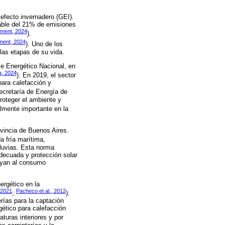
efecto invernadero (GEI).
sable del 21% de emisiones
nment, 2024
).
ment, 2024
). Uno de los
las etapas de su vida.
ce Energético Nacional, en
a, 2024
). En 2019, el sector
para calefacción y
Secretaría de Energía de
proteger el ambiente y
almente importante en la
rovincia de Buenos Aires.
a fría marítima,
lluvias. Esta norma
adecuada y protección solar
buyan al consumo
ergético en la
 2021
Pacheco et al., 2012
;
).
erías para la captación
gético para calefacción
aturas interiores y por