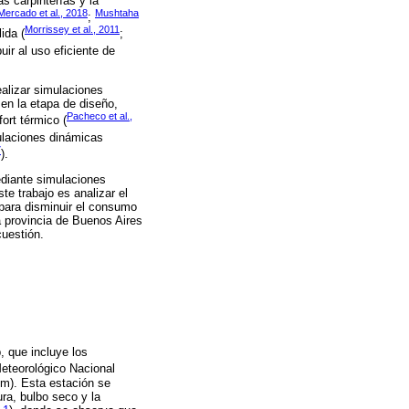
s carpinterías y la
Mercado et al., 2018
Mushtaha
;
Morrissey et al., 2011
ida (
;
ir al uso eficiente de
ealizar simulaciones
 en la etapa de diseño,
Pacheco et al.,
ort térmico (
ulaciones dinámicas
7
).
ediante simulaciones
te trabajo es analizar el
 para disminuir el consumo
a provincia de Buenos Aires
cuestión.
, que incluye los
Meteorológico Nacional
 m). Esta estación se
ra, bulbo seco y la