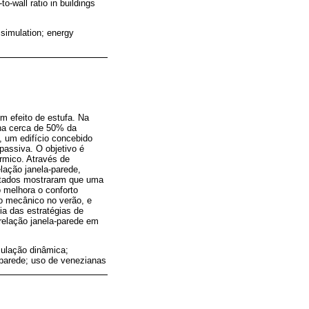
o-wall ratio in buildings
 simulation; energy
 efeito de estufa. Na
ina cerca de 50% da
, um edifício concebido
passiva. O objetivo é
érmico. Através de
lação janela-parede,
sultados mostraram que uma
o melhora o conforto
to mecânico no verão, e
ia das estratégias de
relação janela-parede em
imulação dinâmica;
a-parede; uso de venezianas