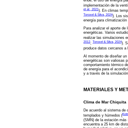
ende, el uso de energía par
implementación de la vent
et al., 2021
). En climas temp
Toroxel & Silva, 2024
). Los si
energía para climatización
Para analizar el aporte de
energéticas. Varios estudi
realizar las simulaciones e
2012
Toroxel & Silva, 2024
;
). 
produce datos cercanos a l
Al momento de diseñar un e
energéticas son valiosas p
comportamiento térmico del
de energía para el acondic
y a través de la simulació
MATERIALES Y ME
Clima de Mar Chiquita
De acuerdo al sistema de c
Kott
templados y húmedos (
(SMN) de la estación más c
encuentra a 25 km de dista