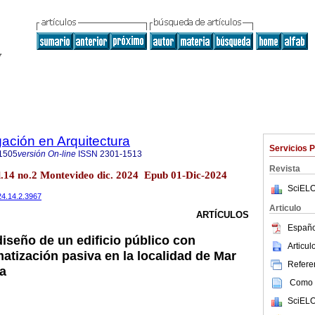
gación en Arquitectura
Servicios 
1505
versión On-line
ISSN
2301-1513
Revista
ol.14 no.2 Montevideo dic. 2024 Epub 01-Dic-2024
SciELO
024.14.2.3967
Articulo
ARTÍCULOS
Españo
diseño de un edificio público con
Articu
matización pasiva en la localidad de Mar
Referen
na
Como c
SciELO