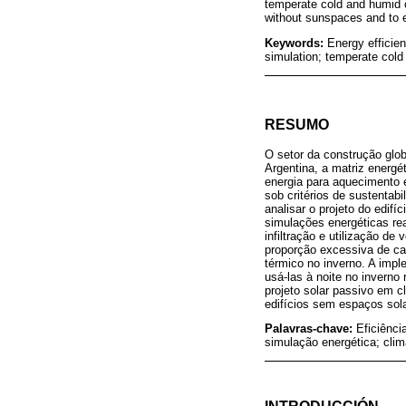
temperate cold and humid cl
without sunspaces and to ev
Keywords:
Energy efficie
simulation; temperate cold 
RESUMO
O setor da construção glo
Argentina, a matriz energé
energia para aquecimento e
sob critérios de sustentab
analisar o projeto do edif
simulações energéticas rea
infiltração e utilização d
proporção excessiva de car
térmico no inverno. A imp
usá-las à noite no invern
projeto solar passivo em c
edifícios sem espaços sola
Palavras-chave:
Eficiênci
simulação energética; clim