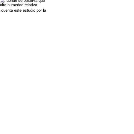
 1
), donde se observa que
 alta humedad relativa
 cuenta este estudio por la