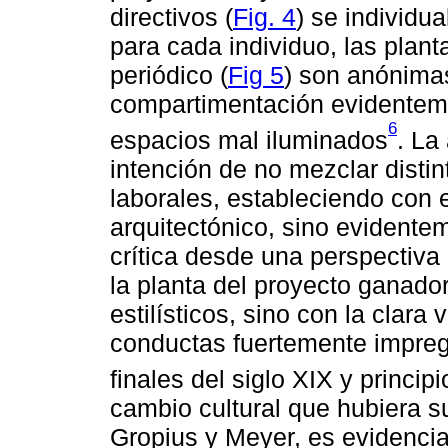
directivos (
Fig. 4
) se individu
para cada individuo, las plan
periódico (
Fig 5
) son anónima
compartimentación evidentemen
6
espacios mal iluminados
. La
intención de no mezclar disti
laborales, estableciendo con 
arquitectónico, sino evidentem
crítica desde una perspectiva
la planta del proyecto ganador
estilísticos, sino con la clar
conductas fuertemente impre
finales del siglo XIX y princip
cambio cultural que hubiera s
Gropius y Meyer, es evidencia