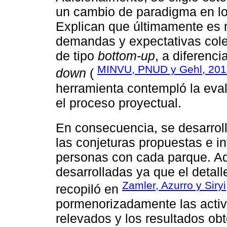
un cambio de paradigma en lo
Explican que últimamente es n
demandas y expectativas colect
de tipo
bottom-up
, a diferenci
MINVU, PNUD y Gehl, 201
down
(
herramienta contempló la eval
el proceso proyectual.
En consecuencia, se desarrol
las conjeturas propuestas e in
personas con cada parque. Aq
desarrolladas ya que el detall
Zamler, Azurro y Siry
recopiló en
pormenorizadamente las activi
relevados y los resultados ob