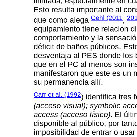
limitada, especialmente en cua
Esto resulta importante al con
Gehl (2011
20
que como alega
,
equipamiento tiene relación d
comportamiento y la sensación
déficit de baños públicos. Est
desventaja al PES donde los b
que en el PC al menos son in
manifestaron que este es un 
su permanencia allí.
Carr et al. (1992
) identifica tres
(acceso visual); symbolic acc
access (acceso físico)
. El últ
disponible al público, por tanto
imposibilidad de entrar o usa