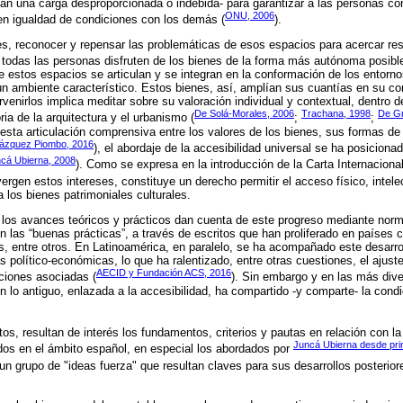
n una carga desproporcionada o indebida- para garantizar a las personas co
ONU, 2006
en igualdad de condiciones con los demás (
).
es, reconocer y repensar las problemáticas de esos espacios para acercar re
 todas las personas disfruten de los bienes de la forma más autónoma posible
estos espacios se articulan y se integran en la conformación de los entorn
o un ambiente característico. Estos bienes, así, amplían sus cuantías en su 
ervenirlos implica meditar sobre su valoración individual y contextual, dentro
De Solá-Morales, 2006
Trachana, 1998
De Gr
oria de la arquitectura y el urbanismo (
;
;
 esta articulación comprensiva entre los valores de los bienes, sus formas de
ázquez Piombo, 2016
), el abordaje de la accesibilidad universal se ha posicion
cá Ubierna, 2008
). Como se expresa en la introducción de la Carta Internaciona
ergen estos intereses, constituye un derecho permitir el acceso físico, intele
 los bienes patrimoniales culturales.
, los avances teóricos y prácticos dan cuenta de este progreso mediante norm
n las “buenas prácticas”, a través de escritos que han proliferado en países
s, entre otros. En Latinoamérica, en paralelo, se ha acompañado este desarr
s político-económicas, lo que ha ralentizado, entre otras cuestiones, el ajus
AECID y Fundación ACS, 2016
ciones asociadas (
). Sin embargo y en las más diver
n lo antiguo, enlazada a la accesibilidad, ha compartido -y comparte- la cond
tos, resultan de interés los fundamentos, criterios y pautas en relación con la
Juncá Ubierna desde prin
ados en el ámbito español, en especial los abordados por
 un grupo de "ideas fuerza" que resultan claves para sus desarrollos posterior