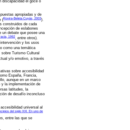
n discapacidad el goce o
spuestas apropiadas y de
Rovira-Beleta Cuyás, 2003
 (
).
os construidos de cada
concepción de eslabones
 de un debate que posee una
acia, 1992
, entre otros).
 intervención y los usos
ado como una temática
l sobre Turismo Cultural
ctual y/o emotivo, a través
ativas sobre accesibilidad
 como España, Francia,
ollo, aunque en un marco
te y la implementación de
sas latitudes, la
ición de desafío inconcluso
 accesibilidad universal al
cipios del siglo XXI. En uno de
es, entre las que se