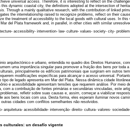
hieve universal access. Therefore, it is interesting to reflect on the challenge
 this dynamic coastal city, the definitions adopted at the intersection of herit
sis. Through a mainly qualitative research, with the contribution of linked pr
tigates the interrelationship raised to recognize problems, reflect on their caus
e the treatment of accessibility to the local goods with cultural uses. In this
Mar del Plata framework and, in parallel, in other cities with similar unresolve
tecture- accessibility- intervention- law- culture- values- society- city- proble
ónio arquitectónico e urbano, entendida no quadro dos Direitos Humanos, co
sumem uma importância singular para promover a fruição dos bens por toda a
lturais, principalmente os edifícios patrimoniais que surgiram em outros te
equerem modificações específicas para alcançar o acesso universal. Portanto, 
 tipo de legado apresenta em Mar del Plata. Nessa dinâmica cidade litorânea
imônio e acessibilidade apresentam tensões que requerem análise. Por meio 
a, com a contribuição de fontes primárias e secundárias vinculadas, este artig
problemas, refletir sobre suas causas e, assim, começar a viabilizar respost
ade aos bens locais com usa. Desta forma, eles esperam iluminar novos cami
 outras cidades com conflitos semelhantes não resolvidos.
o- arquitetura- acessibilidade- intervenção- direito- cultura- valores- sociedad
s culturales: un desafío vigente