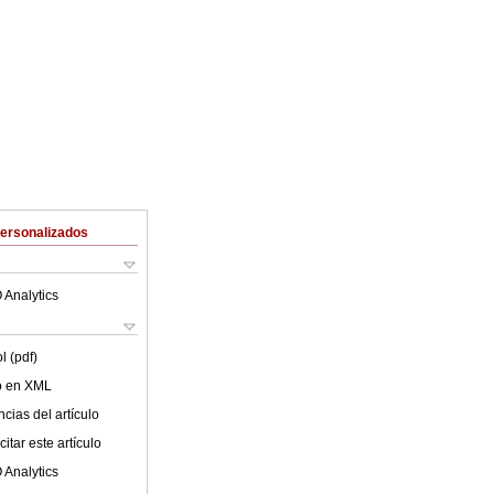
Personalizados
 Analytics
l (pdf)
lo en XML
cias del artículo
itar este artículo
 Analytics