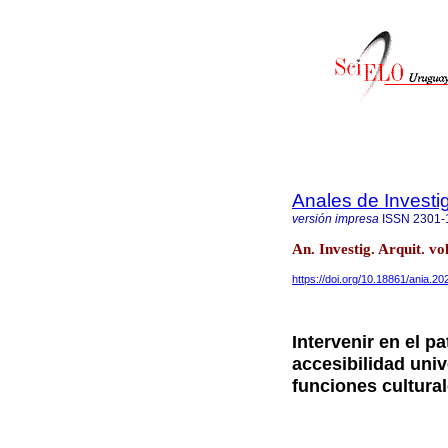
Anales de Investi
versión impresa
ISSN
2301-
An. Investig. Arquit. v
https://doi.org/10.18861/ania.2
Intervenir en el p
accesibilidad univ
funciones cultural