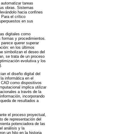
 automatizar tareas
 sus obras. Sistemas
llevándolo hacia confines
Para el crítico
superpuestos en sus
mas digitales como
s formas y procedimientos.
 parece querer superar
ción: en los últimos
e simbolizan el deseo del
an, se trata de un proceso
ptimización evolutiva y los
).
an el diseño digital del
la informática en el
s CAD como dispositivos
mputacional implica utilizar
acionales a través de la
información, incorporando
squeda de resultados a
ante el proceso proyectual,
to de representación del
mienta potenciadora de las
 análisis y la
n un hito en la historia