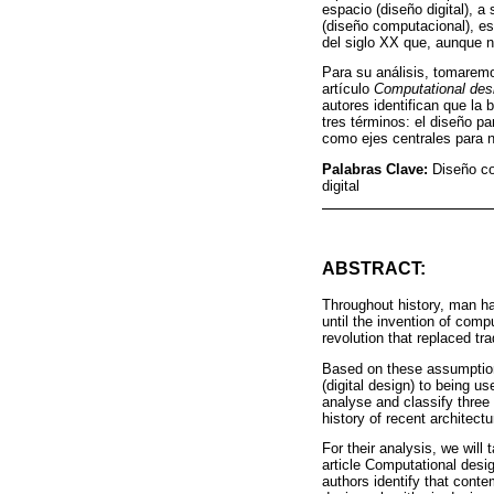
espacio (diseño digital), 
(diseño computacional), est
del siglo XX que, aunque no
Para su análisis, tomaremo
artículo
Computational desi
autores identifican que la
tres términos: el diseño pa
como ejes centrales para nu
Palabras Clave:
Diseño co
digital
ABSTRACT:
Throughout history, man ha
until the invention of comp
revolution that replaced t
Based on these assumptions
(digital design) to being u
analyse and classify three 
history of recent architectu
For their analysis, we will
article Computational desig
authors identify that conte