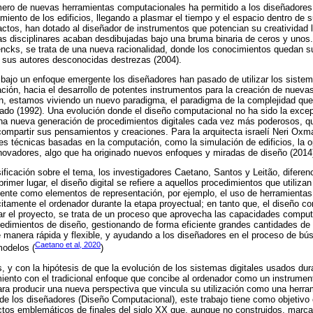
ero de nuevas herramientas computacionales ha permitido a los diseñadores
dimiento de los edificios, llegando a plasmar el tiempo y el espacio dentro de
ctos, han dotado al diseñador de instrumentos que potencian su creatividad 
as disciplinares acaban desdibujadas bajo una bruma binaria de ceros y unos. 
ncks, se trata de una nueva racionalidad, donde los conocimientos quedan 
a sus autores desconocidas destrezas (2004).
bajo un enfoque emergente los diseñadores han pasado de utilizar los siste
ción, hacia el desarrollo de potentes instrumentos para la creación de nueva
n, estamos viviendo un nuevo paradigma, el paradigma de la complejidad que
ado (1992). Una evolución donde el diseño computacional no ha sido la excep
na nueva generación de procedimientos digitales cada vez más poderosos, qu
compartir sus pensamientos y creaciones. Para la arquitecta israelí Neri Oxm
tes técnicas basadas en la computación, como la simulación de edificios, la o
novadores, algo que ha originado nuevos enfoques y miradas de diseño (2014
icación sobre el tema, los investigadores Caetano, Santos y Leitão, diferenci
imer lugar, el diseño digital se refiere a aquellos procedimientos que utilizan 
ente como elementos de representación, por ejemplo, el uso de herramienta
lícitamente el ordenador durante la etapa proyectual; en tanto que, el diseño co
lar el proyecto, se trata de un proceso que aprovecha las capacidades comput
edimientos de diseño, gestionando de forma eficiente grandes cantidades de 
manera rápida y flexible, y ayudando a los diseñadores en el proceso de bú
Caetano et al, 2020
modelos (
)
s, y con la hipótesis de que la evolución de los sistemas digitales usados dur
iento con el tradicional enfoque que concibe al ordenador como un instrumen
para producir una nueva perspectiva que vincula su utilización como una herra
e los diseñadores (Diseño Computacional), este trabajo tiene como objetivo el
ectos emblemáticos de finales del siglo XX que, aunque no construidos, marcaro