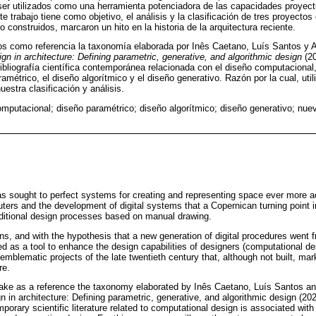
a ser utilizados como una herramienta potenciadora de las capacidades proyec
e trabajo tiene como objetivo, el análisis y la clasificación de tres proyecto
 construidos, marcaron un hito en la historia de la arquitectura reciente.
s como referencia la taxonomía elaborada por Inês Caetano, Luís Santos y A
gn in architecture: Defining parametric, generative, and algorithmic design
(20
 bibliografía científica contemporánea relacionada con el diseño computaciona
ramétrico, el diseño algorítmico y el diseño generativo. Razón por la cual, ut
estra clasificación y análisis.
mputacional; diseño paramétrico; diseño algorítmico; diseño generativo; nue
s sought to perfect systems for creating and representing space ever more ac
uters and the development of digital systems that a Copernican turning point i
raditional design processes based on manual drawing.
, and with the hypothesis that a new generation of digital procedures went 
sed as a tool to enhance the design capabilities of designers (computational de
emblematic projects of the late twentieth century that, although not built, mar
re.
 take as a reference the taxonomy elaborated by Inês Caetano, Luís Santos and
n in architecture: Defining parametric, generative, and algorithmic design (2020)
mporary scientific literature related to computational design is associated wit