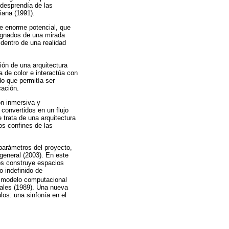
 desprendía de las
iana (1991).
e enorme potencial, que
regnados de una mirada
dentro de una realidad
ión de una arquitectura
 de color e interactúa con
do que permitía ser
cación.
ón inmersiva y
 convertidos en un flujo
 trata de una arquitectura
os confines de las
parámetros del proyecto,
 general (2003). En este
gos construye espacios
o indefinido de
n modelo computacional
iales (1989). Una nueva
los: una sinfonía en el