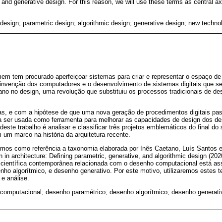
 and generative design. For this reason, we will use these terms as central axe
design; parametric design; algorithmic design; generative design; new technolo
omem tem procurado aperfeiçoar sistemas para criar e representar o espaço d
 invenção dos computadores e o desenvolvimento de sistemas digitais que 
ano no design, uma revolução que substituiu os processos tradicionais de d
, e com a hipótese de que uma nova geração de procedimentos digitais pas
ara ser usada como ferramenta para melhorar as capacidades de design dos de
 deste trabalho é analisar e classificar três projetos emblemáticos do final d
um marco na história da arquitetura recente.
emos como referência a taxonomia elaborada por Inês Caetano, Luís Santos e
 in architecture: Defining parametric, generative, and algorithmic design (202
ra científica contemporânea relacionada com o desenho computacional está as
nho algorítmico, e desenho generativo. Por este motivo, utilizaremos estes 
 e análise.
computacional; desenho paramétrico; desenho algorítmico; desenho generativ