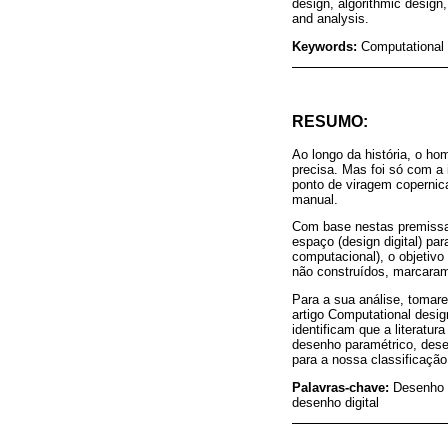
design, algorithmic design,
and analysis.
Keywords:
Computational 
RESUMO:
Ao longo da história, o h
precisa. Mas foi só com a
ponto de viragem copernic
manual.
Com base nestas premissas
espaço (design digital) p
computacional), o objetivo
não construídos, marcaram 
Para a sua análise, tomar
artigo Computational design
identificam que a literatu
desenho paramétrico, dese
para a nossa classificação
Palavras-chave:
Desenho 
desenho digital