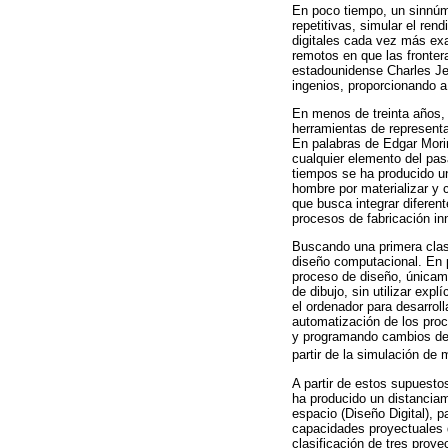
En poco tiempo, un sinnúm
repetitivas, simular el ren
digitales cada vez más exa
remotos en que las fronter
estadounidense Charles Je
ingenios, proporcionando 
En menos de treinta años, 
herramientas de representa
En palabras de Edgar Mori
cualquier elemento del pas
tiempos se ha producido u
hombre por materializar y 
que busca integrar diferen
procesos de fabricación in
Buscando una primera clasif
diseño computacional. En pr
proceso de diseño, únicam
de dibujo, sin utilizar exp
el ordenador para desarrol
automatización de los proc
y programando cambios de 
partir de la simulación de 
A partir de estos supuesto
ha producido un distanciam
espacio (Diseño Digital), 
capacidades proyectuales d
clasificación de tres proy