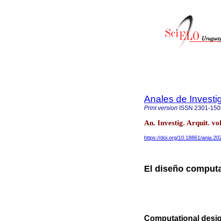
Anales de Investi
Print version
ISSN
2301-150
An. Investig. Arquit. 
https://doi.org/10.18861/ania.2
El diseño computa
Computational desig