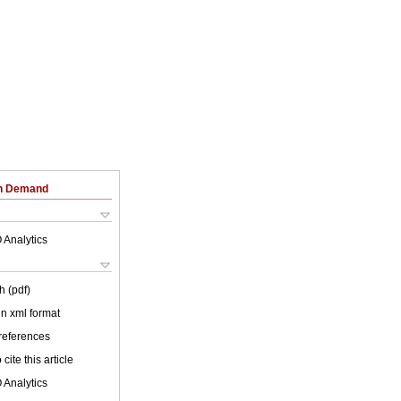
on Demand
 Analytics
h (pdf)
 in xml format
 references
cite this article
 Analytics