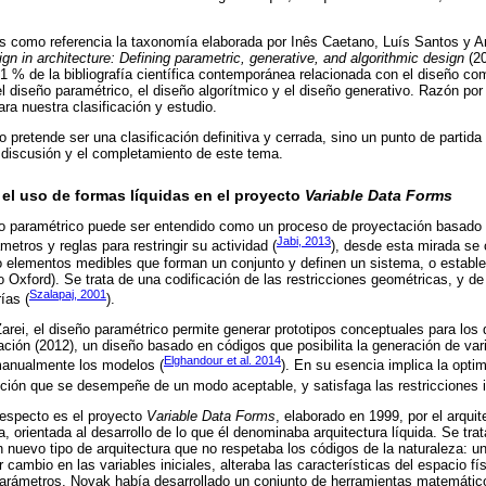
s como referencia la taxonomía elaborada por Inês Caetano, Luís Santos y An
gn in architecture: Defining parametric, generative, and algorithmic design
(20
 71 % de la bibliografía científica contemporánea relacionada con el diseño c
l diseño paramétrico, el diseño algorítmico y el diseño generativo. Razón por 
ra nuestra clasificación y estudio.
o pretende ser una clasificación definitiva y cerrada, sino un punto de partid
 discusión y el completamiento de este tema.
 el uso de formas líquidas en el proyecto
Variable Data Forms
o paramétrico puede ser entendido como un proceso de proyectación basado
Jabi, 2013
metros y reglas para restringir su actividad (
), desde esta mirada se
 elementos medibles que forman un conjunto y definen un sistema, o estable
o Oxford). Se trata de una codificación de las restricciones geométricas, y d
Szalapaj, 2001
ías (
).
Zarei, el diseño paramétrico permite generar prototipos conceptuales para los 
ión (2012), un diseño basado en códigos que posibilita la generación de vari
Elghandour et al. 2014
 manualmente los modelos (
). En su esencia implica la opti
ción que se desempeñe de un modo aceptable, y satisfaga las restricciones in
respecto es el proyecto
Variable Data Forms
, elaborado en 1999, por el arqu
a, orientada al desarrollo de lo que él denominaba arquitectura líquida. Se tr
n nuevo tipo de arquitectura que no respetaba los códigos de la naturaleza: un
 cambio en las variables iniciales, alteraba las características del espacio f
parámetros, Novak había desarrollado un conjunto de herramientas matemático