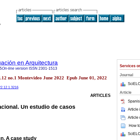
gación en Arquitectura
Services 
5
On-line version
ISSN
2301-1513
Journal
vol.12 no.1 Montevideo June 2022 Epub June 01, 2022
SciELO
022.12.1.3216
Article
ARTICLES
Spanis
cional. Un estudio de casos
Article
Article
How to 
SciELO
n. A case study