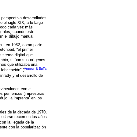
 perspectiva desarrolladas
 el siglo XIX, a lo largo
n modo cada vez más
gitales, cuando este
en el dibujo manual.
ien, en 1962, como parte
etchpad, “el primer
 sistema digital que
ambio, sitúan sus orígenes
mos que utilizaba una
Armour & Buffa,
fabricación” (
nratty y el desarrollo de
 vinculados con el
s periféricos (impresoras,
dujo ‘la imprenta’ en los
nales de la década de 1970,
lidarse recién en los años
con la llegada de la
ente con la popularización