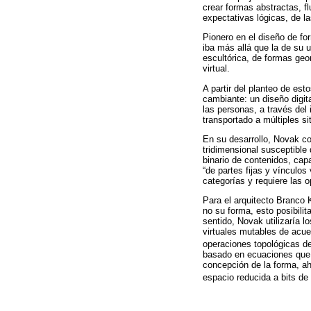
crear formas abstractas, f
expectativas lógicas, de la
Pionero en el diseño de f
iba más allá que la de su
escultórica, de formas geo
virtual.
A partir del planteo de est
cambiante: un diseño digit
las personas, a través del
transportado a múltiples s
En su desarrollo, Novak co
tridimensional susceptible 
binario de contenidos, capa
“de partes fijas y vínculos
categorías y requiere las 
Para el arquitecto Branco 
no su forma, esto posibili
sentido, Novak utilizaría 
virtuales mutables de acue
operaciones topológicas d
basado en ecuaciones que p
concepción de la forma, ah
espacio reducida a bits de 