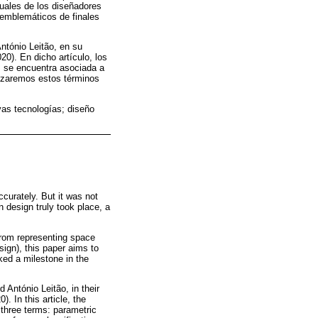
tuales de los diseñadores
s emblemáticos de finales
ntónio Leitão, en su
20). En dicho artículo, los
l, se encuentra asociada a
ilizaremos estos términos
vas tecnologías; diseño
curately. But it was not
n design truly took place, a
from representing space
sign), this paper aims to
ked a milestone in the
 António Leitão, in their
. In this article, the
h three terms: parametric