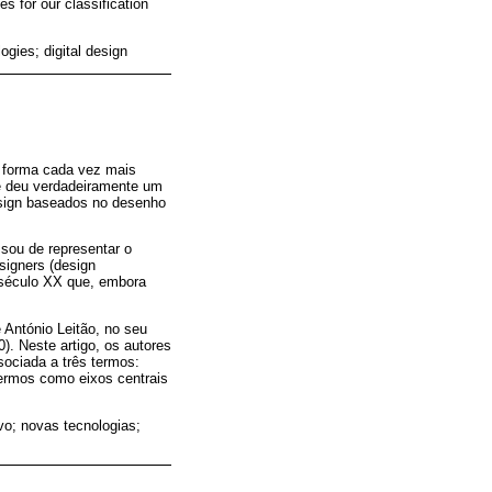
s for our classification
gies; digital design
e forma cada vez mais
se deu verdadeiramente um
esign baseados no desenho
sou de representar o
signers (design
o século XX que, embora
 António Leitão, no seu
0). Neste artigo, os autores
sociada a três termos:
termos como eixos centrais
o; novas tecnologias;