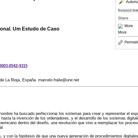
Automat
Related lin
Share
More
onal. Um Estudo de Caso
More
Permali
-0003-0542-4315
 de La Rioja, España. marcelo.fraile@unir.net
 el hombre ha buscado perfeccionar los sistemas para crear y representar el e
 hasta la invención de los ordenadores, y el desarrollo de los sistemas digita
ernicano dentro del diseño, una revolución que vino a reemplazar los proceso
al.
s, y con la hipótesis de que una nueva generación de procedimientos digitales