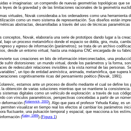
luidas e imaginarias: un compendio de nuevas geometrías topológicas que se
s leyes de la gravedad y de las limitaciones racionales de la geometría euclid
ormas virtuales, Novak consideraba a los ordenadores como una herramienta d
 utilización como un mero sistema de representación. Sus diseños están imp
métricas abstractas, desarrolladas a través del uso de técnicas paramétricas 
os conceptos, Novak, elaboraría una serie de prototipos dando lugar a la creac
al, bajo un proceso metamórfico donde el espacio se dobla, gira, muta, cambia
 ingreso y egreso de información (parámetros); se trata de un archivo codifica
itios, desde un entorno virtual, hasta una máquina CNC encargada de su fabri
nvierte sus creaciones en bits de información interconectados, una producci
de sufrir distorsiones: un mundo virtual, donde los parámetros y la forma, son
ces de redescubrir relaciones invisibles a la vista normal de las personas. Se
 variables”, un tipo de entidad
animística
, animada, metamórfica, que supera l
operaciones cognitivamente ricas del pensamiento poético (Novak, 1991).
Kolarevic, estamos ante un proceso de diseño mediante el cual se define los 
ta la obtención de varias soluciones mientras que se mantiene la consistencia
los sistemas digitales como un vehículo de exploración: a través de sus códi
rdo con vínculos paramétricos, perspectivas concebidas a partir de un númer
Kolarevick, 2003
e deformación (
). Algo que para el profesor Yehuda Kalay, es u
ermiten visualizar en tiempo real los efectos al cambiar los parámetros inic
ora fluctuante, una pulsación temporal y espacial, que reacciona a los estímu
Kalay, 1989
información (
).(
Figura 1
)