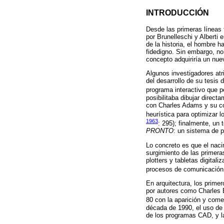
INTRODUCCIÓN
Desde las primeras líneas 
por Brunelleschi y Alberti 
de la historia, el hombre 
fidedigno. Sin embargo, no 
concepto adquiriría un nue
Algunos investigadores atr
del desarrollo de su tesis 
programa interactivo que p
posibilitaba dibujar direct
con Charles Adams y su c
heurística para optimizar l
1963
: 295); finalmente, un 
PRONTO
: un sistema de 
Lo concreto es que el naci
surgimiento de las primera
plotters y tabletas digital
procesos de comunicación 
En arquitectura, los prime
por autores como Charles E
80 con la aparición y come
década de 1990, el uso de 
de los programas CAD, y la