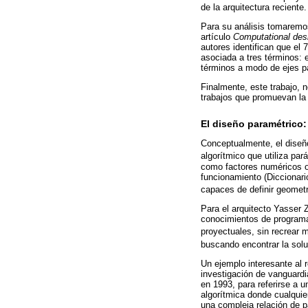
de la arquitectura reciente.
Para su análisis tomaremo
artículo
Computational desi
autores identifican que el
asociada a tres términos: e
términos a modo de ejes pa
Finalmente, este trabajo, n
trabajos que promuevan la
El diseño paramétrico:
Conceptualmente, el diseñ
algorítmico que utiliza pará
como factores numéricos o
funcionamiento (Diccionari
capaces de definir geometr
Para el arquitecto Yasser 
conocimientos de programac
proyectuales, sin recrear
buscando encontrar la solu
Un ejemplo interesante al 
investigación de vanguardi
en 1993, para referirse a u
algorítmica donde cualquier
una compleja relación de 