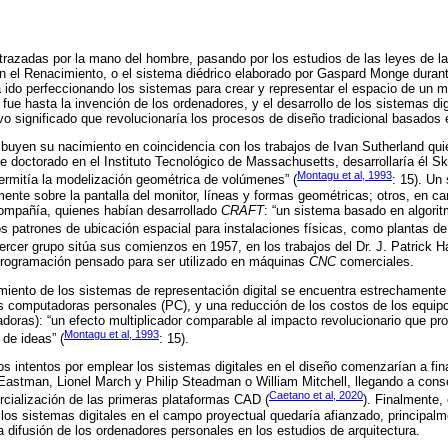
trazadas por la mano del hombre, pasando por los estudios de las leyes de la
en el Renacimiento, o el sistema diédrico elaborado por Gaspard Monge durante
ha ido perfeccionando los sistemas para crear y representar el espacio de u
fue hasta la invención de los ordenadores, y el desarrollo de los sistemas di
vo significado que revolucionaría los procesos de diseño tradicional basados 
ibuyen su nacimiento en coincidencia con los trabajos de Ivan Sutherland qu
de doctorado en el Instituto Tecnológico de Massachusetts, desarrollaría él Sk
Montagu et al, 1993
ermitía la modelización geométrica de volúmenes” (
: 15). Un
amente sobre la pantalla del monitor, líneas y formas geométricas; otros, en c
ompañía, quienes habían desarrollado
CRAFT
: “un sistema basado en algorit
os patrones de ubicación espacial para instalaciones físicas, como plantas de 
tercer grupo sitúa sus comienzos en 1957, en los trabajos del Dr. J. Patrick Ha
programación pensado para ser utilizado en máquinas
CNC
comerciales.
miento de los sistemas de representación digital se encuentra estrechamente
s computadoras personales (PC), y una reducción de los costos de los equipo
izadoras): “un efecto multiplicador comparable al impacto revolucionario que pro
Montagu et al, 1993
de ideas” (
: 15).
ros intentos por emplear los sistemas digitales en el diseño comenzarían a fi
astman, Lionel March y Philip Steadman o William Mitchell, llegando a conso
Caetano et al, 2020
rcialización de las primeras plataformas CAD (
). Finalmente, 
los sistemas digitales en el campo proyectual quedaría afianzado, principalm
 difusión de los ordenadores personales en los estudios de arquitectura.