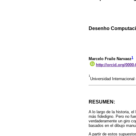
Desenho Computaci
1
Marcelo Fraile Narvaez
http://orcid.org/0000
1
Universidad Internacional
RESUMEN:
A lo largo de la historia,
más fidedigno. Pero no fue
verdaderamente un giro cop
basados en el dibujo manu
A partir de estos supuesto