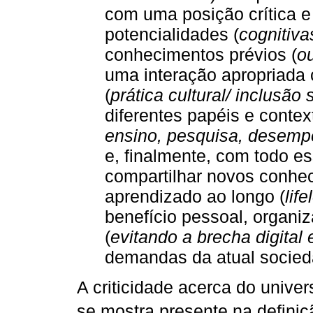
com uma posição crítica e 
potencialidades (
cognitiva
conhecimentos prévios (
o
uma interação apropriada 
(
prática cultural/ inclusão 
diferentes papéis e conte
ensino, pesquisa, desempe
e, finalmente, com todo e
compartilhar novos conhec
aprendizado ao longo (
lif
benefício pessoal, organiz
(
evitando a brecha digital 
demandas da atual socied
A criticidade acerca do univers
se mostra presente na defini