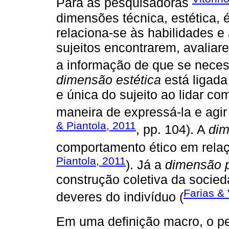
Para as pesquisadoras
dimensões técnica, estética, é
relaciona-se às habilidades 
sujeitos encontrarem, avaliar
a informação de que se neces
dimensão estética
está ligada 
e única do sujeito ao lidar c
maneira de expressá-la e agir 
& Piantola, 2011
, pp. 104). A
dim
comportamento ético em relaç
Piantola, 2011
). Já a
dimensão p
construção coletiva da socied
Farias & 
deveres do indivíduo (
Em uma definição macro, o p