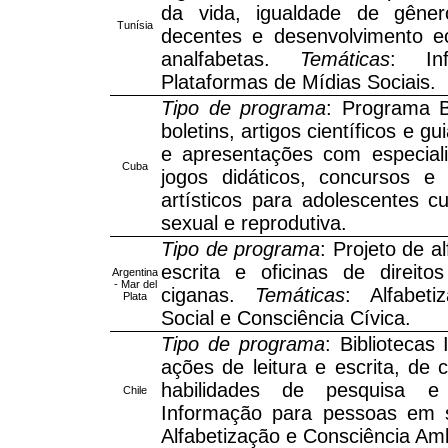
da vida, igualdade de gêne
Tunísia
decentes e desenvolvimento e
analfabetas.
Temáticas
: Inf
Plataformas de Mídias Sociais.
Tipo de programa
: Programa B
boletins, artigos científicos e g
e apresentações com especiali
Cuba
jogos didáticos, concursos e
artísticos para adolescentes 
sexual e reprodutiva.
Tipo de programa
: Projeto de a
escrita e oficinas de direito
Argentina
- Mar del
ciganas.
Temáticas
: Alfabeti
Plata
Social e Consciência Cívica.
Tipo de programa
: Bibliotecas
ações de leitura e escrita, de 
habilidades de pesquisa 
Chile
Informação para pessoas em 
Alfabetização e Consciência Amb