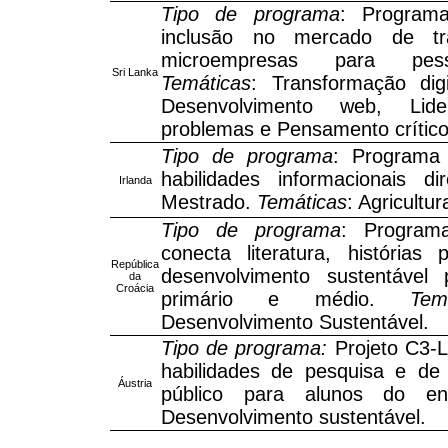
Tipo de programa
: Program
inclusão no mercado de tr
microempresas para pess
Sri Lanka
Temáticas
: Transformação dig
Desenvolvimento web, Lid
problemas e Pensamento crítico
Tipo de programa
: Programa
habilidades informacionais d
Irlanda
Mestrado.
Temáticas
: Agricultu
Tipo de programa
: Programa
conecta literatura, história
República
desenvolvimento sustentável
da
Croácia
primário e médio.
Tem
Desenvolvimento Sustentável.
Tipo de programa:
Projeto C3-L
habilidades de pesquisa e de
Áustria
público para alunos do e
Desenvolvimento sustentável.