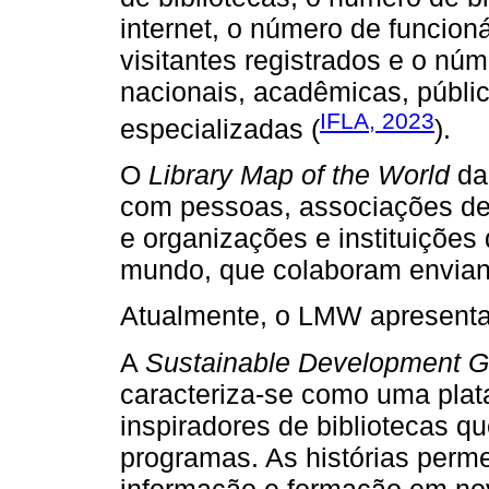
internet, o número de funcioná
visitantes registrados e o nú
nacionais, acadêmicas, públic
IFLA, 2023
especializadas (
).
O
Library Map of the World
da
com pessoas, associações de b
e organizações e instituições 
mundo, que colaboram enviand
Atualmente, o LMW apresenta 
A
Sustainable Development G
caracteriza-se como uma plat
inspiradores de bibliotecas 
programas. As histórias perm
informação e formação em nov