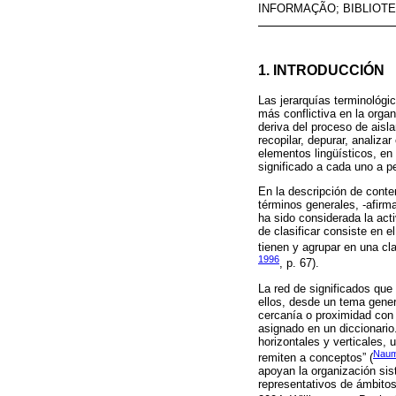
INFORMAÇÃO; BIBLIOT
1. INTRODUCCIÓN
Las jerarquías terminológi
más conflictiva en la orga
deriva del proceso de aisl
recopilar, depurar, analiza
elementos lingüísticos, en
significado a cada uno a p
En la descripción de conten
términos generales, -afirm
ha sido considerada la act
de clasificar consiste en e
tienen y agrupar en una cl
1996
, p. 67).
La red de significados que 
ellos, desde un tema genera
cercanía o proximidad con 
asignado en un diccionario
horizontales y verticales,
Naum
remiten a conceptos” (
apoyan la organización sis
representativos de ámbitos