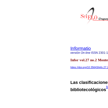
Informatio
versión On-line
ISSN
2301-
Infor vol.27 no.2 Mont
https://doi.org/10.35643/info.27.
Las clasificacione
1
bibliotecológicos