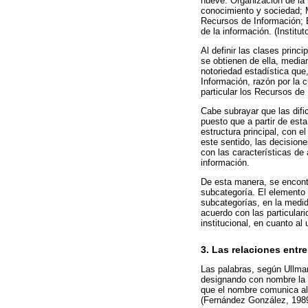
nueve: Organización de la 
conocimiento y sociedad; M
Recursos de Información; E
de la información. (Institu
Al definir las clases princ
se obtienen de ella, media
notoriedad estadística que
Información, razón por la c
particular los Recursos de
Cabe subrayar que las difi
puesto que a partir de esta
estructura principal, con e
este sentido, las decision
con las características de
información.
De esta manera, se encontr
subcategoría. El elemento 
subcategorías, en la medid
acuerdo con las particular
institucional, en cuanto al
3. Las relaciones entr
Las palabras, según Ullman
designando con nombre la c
que el nombre comunica al 
(Fernández González, 1989