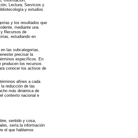
o; Información,
ión; Lectura; Servicios y
ibliotecología y estudios
gorías y los resultados que
evidente, mediante una
s y Recursos de
gorías, estudiando en
 en las subcategorías,
enester precisar la
 términos específicos. En
se producen los recursos
ara conocer los activos de
 términos afines a cada
 la reducción de las
 mucho más dinámica de
el contexto nacional e
bre, sentido y cosa,
les, sería la información
bre el que hablamos