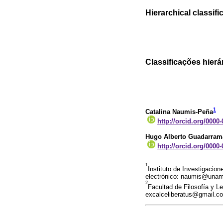
Hierarchical classifi
Classificações hier
1
Catalina Naumis-Peña
http://orcid.org/0000
Hugo Alberto Guadarram
http://orcid.org/0000
1
Instituto de Investigacio
electrónico: naumis@una
2
Facultad de Filosofía y L
excalceliberatus@gmail.c