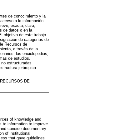
ntes de conocimiento y la
 acceso a la información
reve, exacta, clara,
s de datos o en la
l objetivo de este trabajo
asignación de categorías de
 de Recursos de
iento, a través de la
onarios, las enciclopedias,
amas de estudios,
s no estructuradas
structura jerárquica
E RECURSOS DE
ources of knowledge and
ss to information to improve
m, and concise documentary
n of institutional
ocess that gave guidelines