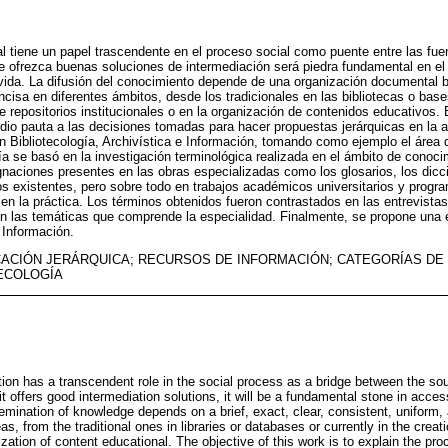
 tiene un papel trascendente en el proceso social como puente entre las fue
 ofrezca buenas soluciones de intermediación será piedra fundamental en el
 vida. La difusión del conocimiento depende de una organización documental b
ncisa en diferentes ámbitos, desde los tradicionales en las bibliotecas o base
e repositorios institucionales o en la organización de contenidos educativos. E
 dio pauta a las decisiones tomadas para hacer propuestas jerárquicas en la 
n Bibliotecología, Archivística e Información, tomando como ejemplo el área
a se basó en la investigación terminológica realizada en el ámbito de conocim
gnaciones presentes en las obras especializadas como los glosarios, los dicci
os existentes, pero sobre todo en trabajos académicos universitarios y progr
en la práctica. Los términos obtenidos fueron contrastados en las entrevista
en las temáticas que comprende la especialidad. Finalmente, se propone una e
 Información.
CACIÓN JERÁRQUICA; RECURSOS DE INFORMACIÓN; CATEGORÍAS D
TECOLOGÍA
on has a transcendent role in the social process as a bridge between the s
 it offers good intermediation solutions, it will be a fundamental stone in acce
issemination of knowledge depends on a brief, exact, clear, consistent, unifor
eas, from the traditional ones in libraries or databases or currently in the creatio
nization of content educational. The objective of this work is to explain the pr