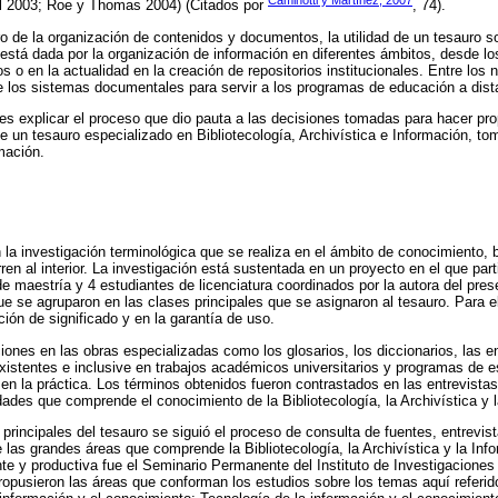
Caminotti y Martínez, 2007
l 2003; Roe y Thomas 2004) (Citados por
, 74).
o de la organización de contenidos y documentos, la utilidad de un tesauro so
 está dada por la organización de información en diferentes ámbitos, desde los
s o en la actualidad en la creación de repositorios institucionales. Entre los
e los sistemas documentales para servir a los programas de educación a dist
o es explicar el proceso que dio pauta a las decisiones tomadas para hacer pro
e un tesauro especializado en Bibliotecología, Archivística e Información, t
mación.
la investigación terminológica que se realiza en el ámbito de conocimiento,
n al interior. La investigación está sustentada en un proyecto en el que part
de maestría y 4 estudiantes de licenciatura coordinados por la autora del pres
ue se agruparon en las clases principales que se asignaron al tesauro. Para e
ión de significado y en la garantía de uso.
iones en las obras especializadas como los glosarios, los diccionarios, las e
xistentes e inclusive en trabajos académicos universitarios y programas de e
en la práctica. Los términos obtenidos fueron contrastados en las entrevistas
dades que comprende el conocimiento de la Bibliotecología, la Archivística y 
principales del tesauro se siguió el proceso de consulta de fuentes, entrevist
 las grandes áreas que comprende la Bibliotecología, la Archivística y la Inf
te y productiva fue el Seminario Permanente del Instituto de Investigaciones 
ropusieron las áreas que conforman los estudios sobre los temas aquí referid