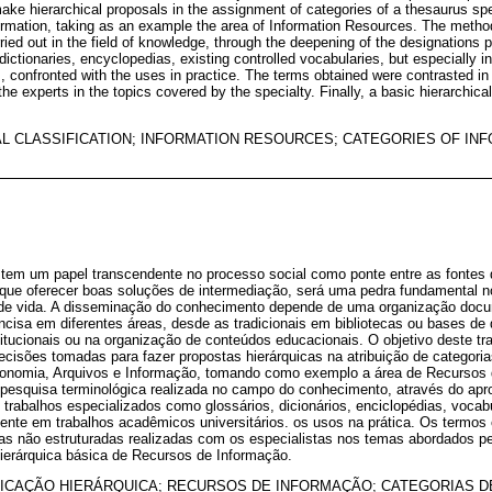
ake hierarchical proposals in the assignment of categories of a thesaurus spe
ormation, taking as an example the area of Information Resources. The meth
ried out in the field of knowledge, through the deepening of the designations p
ictionaries, encyclopedias, existing controlled vocabularies, but especially i
 confronted with the uses in practice. The terms obtained were contrasted in
the experts in the topics covered by the specialty. Finally, a basic hierarchica
L CLASSIFICATION; INFORMATION RESOURCES; CATEGORIES OF IN
tem um papel transcendente no processo social como ponte entre as fontes
ue oferecer boas soluções de intermediação, será uma pedra fundamental n
 de vida. A disseminação do conhecimento depende de uma organização docum
ncisa em diferentes áreas, desde as tradicionais em bibliotecas ou bases de
stitucionais ou na organização de conteúdos educacionais. O objetivo deste tra
ecisões tomadas para fazer propostas hierárquicas na atribuição de categori
conomia, Arquivos e Informação, tomando como exemplo a área de Recursos 
pesquisa terminológica realizada no campo do conhecimento, através do ap
rabalhos especializados como glossários, dicionários, enciclopédias, vocabu
ente em trabalhos acadêmicos universitários. os usos na prática. Os termos
as não estruturadas realizadas com os especialistas nos temas abordados pel
hierárquica básica de Recursos de Informação.
FICAÇÃO HIERÁRQUICA; RECURSOS DE INFORMAÇÃO; CATEGORIAS 