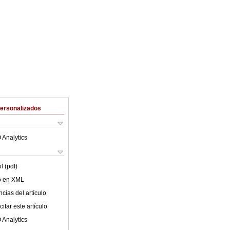
Personalizados
 Analytics
l (pdf)
lo en XML
cias del artículo
itar este artículo
 Analytics