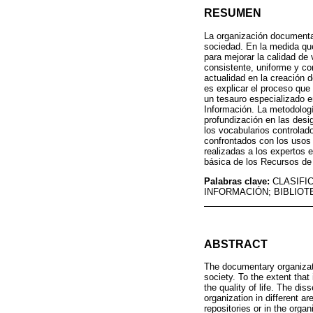
RESUMEN
La organización documental
sociedad. En la medida que
para mejorar la calidad de
consistente, uniforme y co
actualidad en la creación d
es explicar el proceso que
un tesauro especializado e
Información. La metodologí
profundización en las desi
los vocabularios controlad
confrontados con los usos 
realizadas a los expertos 
básica de los Recursos de
Palabras clave:
CLASIFI
INFORMACIÓN; BIBLIO
ABSTRACT
The documentary organizati
society. To the extent that
the quality of life. The d
organization in different ar
repositories or in the orga