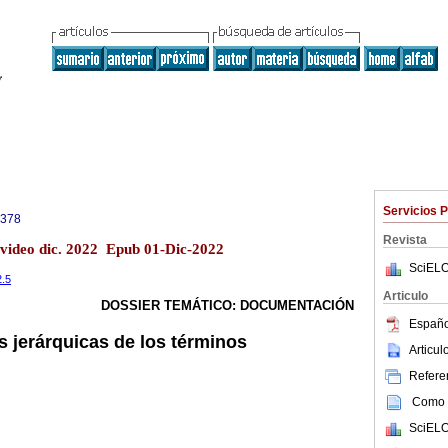
Servicios 
1378
Revista
evideo dic. 2022 Epub 01-Dic-2022
SciELO
2.5
Articulo
DOSSIER TEMÁTICO: DOCUMENTACIÓN
Españo
s jerárquicas de los términos
Articu
Referen
Como c
SciELO