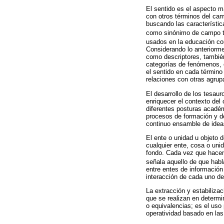
El sentido es el aspecto m
con otros términos del ca
buscando las característic
como sinónimo de campo t
usados en la educación con 
Considerando lo anteriorm
como descriptores, también
categorías de fenómenos, 
el sentido en cada término
relaciones con otras agrup
El desarrollo de los tesaur
enriquecer el contexto del
diferentes posturas académ
procesos de formación y de
continuo ensamble de ideas
El ente o unidad u objeto d
cualquier ente, cosa o uni
fondo. Cada vez que hacemo
señala aquello de que habl
entre entes de información 
interacción de cada uno de
La extracción y estabiliza
que se realizan en determi
o equivalencias; es el uso 
operatividad basado en las