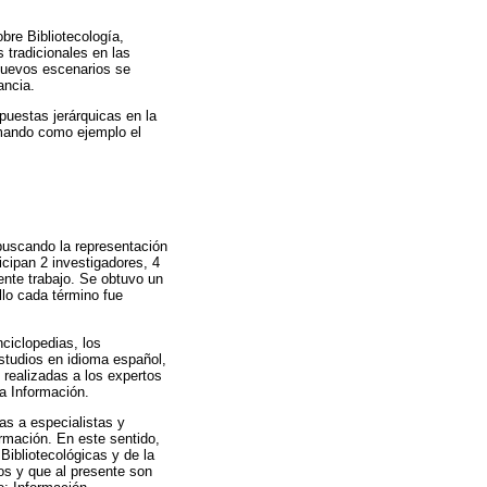
bre Bibliotecología,
 tradicionales en las
 nuevos escenarios se
ancia.
puestas jerárquicas en la
omando como ejemplo el
 buscando la representación
icipan 2 investigadores, 4
ente trabajo. Se obtuvo un
llo cada término fue
nciclopedias, los
studios en idioma español,
 realizadas a los expertos
la Información.
as a especialistas y
ormación. En este sentido,
Bibliotecológicas y de la
os y que al presente son