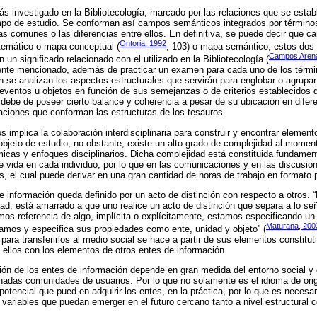
ás investigado en la Bibliotecología, marcado por las relaciones que se estab
mpo de estudio. Se conforman así campos semánticos integrados por términos
as comunes o las diferencias entre ellos. En definitiva, se puede decir que c
Ontoria, 1992
emático o mapa conceptual (
, 103) o mapa semántico, estos dos
Campos Aren
un significado relacionado con el utilizado en la Bibliotecología (
ente mencionado, además de practicar un examen para cada uno de los términ
 se analizan los aspectos estructurales que servirán para englobar o agrupar
eventos u objetos en función de sus semejanzas o de criterios establecido
 debe de poseer cierto balance y coherencia a pesar de su ubicación en difer
aciones que conforman las estructuras de los tesauros.
os implica la colaboración interdisciplinaria para construir y encontrar elem
 objeto de estudio, no obstante, existe un alto grado de complejidad al momen
icas y enfoques disciplinarios. Dicha complejidad está constituida fundament
 vida en cada individuo, por lo que en las comunicaciones y en las discusio
, el cual puede derivar en una gran cantidad de horas de trabajo en formato p
e información queda definido por un acto de distinción con respecto a otros. “
dad, está amarrado a que uno realice un acto de distinción que separa a lo se
s referencia de algo, implícita o explícitamente, estamos especificando un c
Maturana, 200
amos y especifica sus propiedades como ente, unidad y objeto” (
para transferirlos al medio social se hace a partir de sus elementos constitut
 ellos con los elementos de otros entes de información.
ción de los entes de información depende en gran medida del entorno social 
nadas comunidades de usuarios. Por lo que no solamente es el idioma de orig
potencial que pued en adquirir los entes, en la práctica, por lo que es necesar
 variables que puedan emerger en el futuro cercano tanto a nivel estructural 