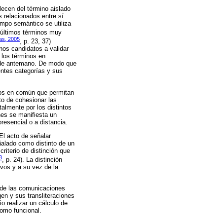
lecen del término aislado
 relacionados entre sí
ampo semántico se utiliza
 últimos términos muy
as, 2005
, p. 23, 37)
os candidatos a validar
 los términos en
s de antemano. De modo que
entes categorías y sus
entos en común que permitan
to de cohesionar las
almente por los distintos
nes se manifiesta un
resencial o a distancia.
El acto de señalar
ñalado como distinto de un
riterio de distinción que
3
, p. 24). La distinción
ivos y a su vez de la
y de las comunicaciones
en y sus transliteraciones
io realizar un cálculo de
como funcional.