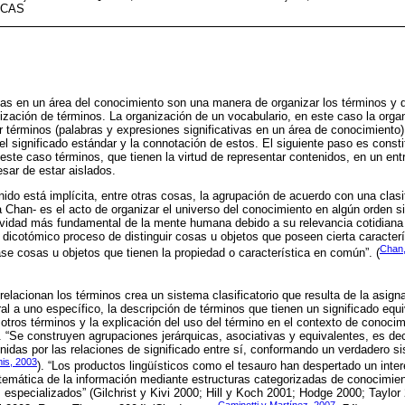
ECAS
cas en un área del conocimiento son una manera de organizar los términos y 
nización de términos. La organización de un vocabulario, en este caso la orga
ar términos (palabras y expresiones significativas en un área de conocimiento
r el significado estándar y la connotación de estos. El siguiente paso es constit
 este caso términos, que tienen la virtud de representar contenidos, en un en
esar de estar aislados.
ido está implícita, entre otras cosas, la agrupación de acuerdo con una clasifi
a Chan- es el acto de organizar el universo del conocimiento en algún orden si
ividad más fundamental de la mente humana debido a su relevancia cotidiana 
l dicotómico proceso de distinguir cosas u objetos que poseen cierta caracterí
Chan,
ase cosas u objetos que tienen la propiedad o característica en común”. (
relacionan los términos crea un sistema clasificatorio que resulta de la asign
l a uno específico, la descripción de términos que tienen un significado equi
otros términos y la explicación del uso del término en el contexto de conocimi
. “Se construyen agrupaciones jerárquicas, asociativas y equivalentes, es dec
 unidas por las relaciones de significado entre sí, conformando un verdadero 
is, 2003
). “Los productos lingüísticos como el tesauro han despertado un inte
temática de la información mediante estructuras categorizadas de conocimien
 especializados” (Gilchrist y Kivi 2000; Hill y Koch 2001; Hodge 2000; Taylo