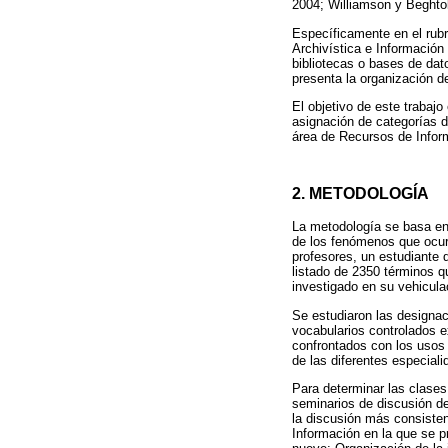
2004; Williamson y Beghto
Específicamente en el rubr
Archivística e Información
bibliotecas o bases de dato
presenta la organización d
El objetivo de este trabaj
asignación de categorías d
área de Recursos de Infor
2. METODOLOGÍA
La metodología se basa en 
de los fenómenos que ocurre
profesores, un estudiante 
listado de 2350 términos q
investigado en su vehiculac
Se estudiaron las designac
vocabularios controlados e
confrontados con los usos 
de las diferentes especiali
Para determinar las clases 
seminarios de discusión de
la discusión más consisten
Información en la que se p