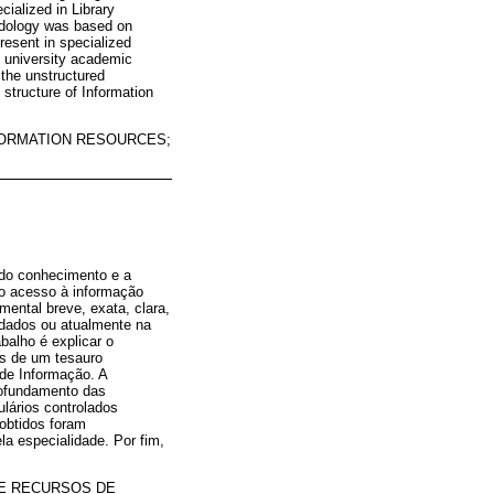
cialized in Library
odology was based on
resent in specialized
n university academic
 the unstructured
l structure of Information
FORMATION RESOURCES;
 do conhecimento e a
o acesso à informação
ental breve, exata, clara,
 dados ou atualmente na
balho é explicar o
as de um tesauro
de Informação. A
rofundamento das
lários controlados
 obtidos foram
a especialidade. Por fim,
DE RECURSOS DE