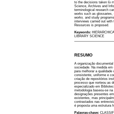
to the decisions taken to m
Science, Archives and Inf
terminological research car
works such as glossaries, d
works. and study programs,
interviews carried out with 
Resources is proposed.
Keywords:
HIERARCHICA
LIBRARY SCIENCE
RESUMO
A organização documental 
sociedade. Na medida em q
para melhorar a qualidade
consistente, uniforme e co
criação de repositórios in
processo que norteou as d
especializado em Bibliote
metodologia baseou-se na 
designações presentes em t
existentes, mas principalm
contrastados nas entrevist
é proposta uma estrutura 
Palavras-chave:
CLASSI