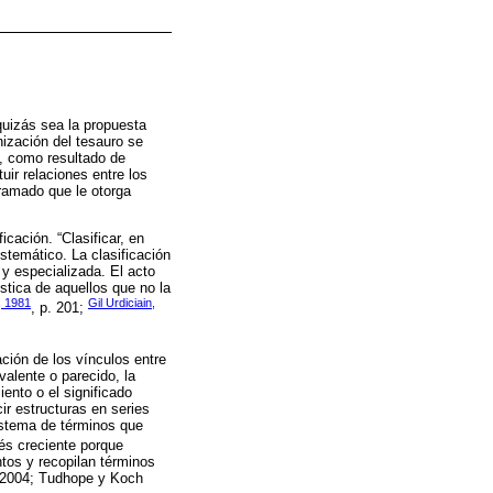
quizás sea la propuesta
nización del tesauro se
), como resultado de
uir relaciones entre los
tramado que le otorga
cación. “Clasificar, en
stemático. La clasificación
y especializada. El acto
stica de aquellos que no la
 1981
Gil Urdiciain,
, p. 201;
ación de los vínculos entre
valente o parecido, la
ento o el significado
ir estructuras en series
sistema de términos que
rés creciente porque
tos y recopilan términos
r 2004; Tudhope y Koch