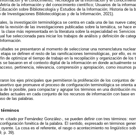
información y el conocimiento; Tecnología de la información y el conocimient
etría de la información y del conocimiento científico; Usuarios de la informac
ducación sobre Bibliotecología y Estudios de la Información; Historia de la b
to de Investigaciones Bibliotecológicas y de la Información, 2021).
ipales, la investigación terminológica se centra en cada una de las nueve cate
nte la revisión de las investigaciones publicadas sobre la temática, se hace 
, la clase más representada en la literatura sobre la especialidad es Servicio
ual fue seleccionada para iniciar los trabajos de análisis y definición de cate
 Información.
cultades se presentaron al momento de seleccionar una nomenclatura nuclear
 etapa se definen el resto de las ramificaciones terminológicas, por ello, es m
l fin de optimizar el tiempo de trabajo en la recopilación y organización de los
es se basaron en el contexto digital de la información en donde actualmente 
 acceso, pertinencia, relevancia, comprensión y apropiación, como insumos p
aron los ejes principales que permitieron la proliferación de los conjuntos de
asertivo que promueve el proceso de configuración terminológica se orienta a
a de lo posible, para compactar y agrupar los términos en una distribución
idades actuales en cada conjunto de los recursos de información con base en 
 uso de las palabras.
e términos
n -citado por Fernández González-, se pueden definir con tres términos: nom
onfiguración fonética de la palabra. El sentido, expresado en términos genera
oyente. La cosa es el referente, el rasgo o acontecimiento no lingüístico so
, p. 39).