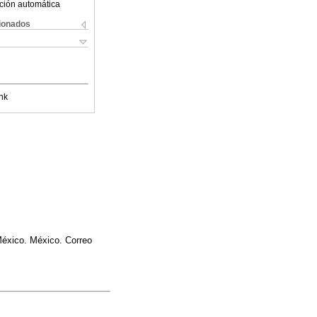
ción automática
cionados
nk
México. México. Correo