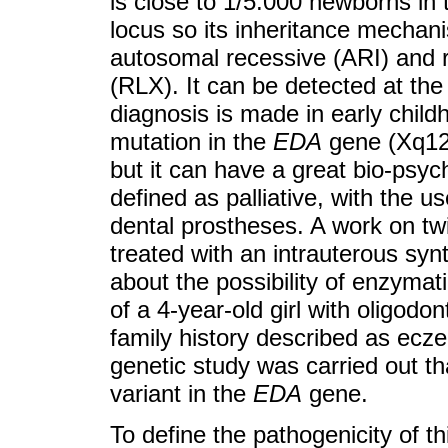
is close to 1/5.000 newborns in 
locus so its inheritance mecha
autosomal recessive (ARI) and 
(RLX). It can be detected at the
diagnosis is made in early chil
mutation in the
EDA
gene (Xq12-
but it can have a great bio-psyc
defined as palliative, with the u
dental prostheses. A work on tw
treated with an intrauterous sy
about the possibility of enzyma
of a 4-year-old girl with oligod
family history described as ecze
genetic study was carried out th
variant in the
EDA
gene.
To define the pathogenicity of th