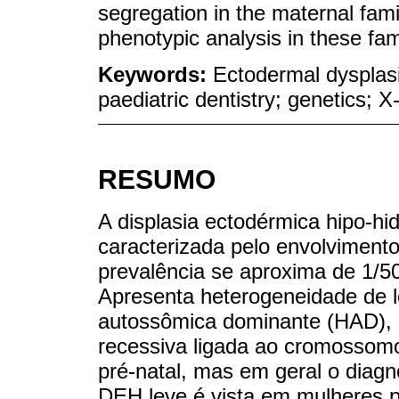
segregation in the maternal fami
phenotypic analysis in these fa
Keywords:
Ectodermal dysplasi
paediatric dentistry; genetics; X
RESUMO
A displasia ectodérmica hipo-h
caracterizada pelo envolviment
prevalência se aproxima de 1/
Apresenta heterogeneidade de l
autossômica dominante (HAD), 
recessiva ligada ao cromossomo
pré-natal, mas em geral o diagnó
DEH leve é vista em mulheres 