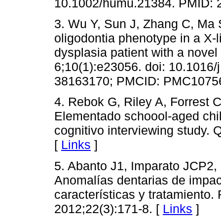
10.1002/humu.21384. PMID: 
3. Wu Y, Sun J, Zhang C, Ma 
oligodontia phenotype in a X-
dysplasia patient with a nove
6;10(1):e23056. doi: 10.1016/
38163170; PMCID: PMC10756
4. Rebok G, Riley A, Forrest C
Elementado schoool-aged childr
cognitivo interviewing study. 
[
Links
]
5. Abanto J1, Imparato JCP2
Anomalías dentarias de impact
características y tratamiento
2012;22(3):171-8. [
Links
]