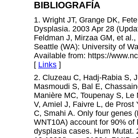
BIBLIOGRAFÍA
1. Wright JT, Grange DK, Fet
Dysplasia. 2003 Apr 28 (Upda
Feldman J, Mirzaa GM, et al., 
Seattle (WA): University of W
Available from: https://www.
[
Links
]
2. Cluzeau C, Hadj-Rabia S,
Masmoudi S, Bal E, Chassaing
Manière MC, Toupenay S, Le M
V, Amiel J, Faivre L, de Pros
C, Smahi A. Only four gene
WNT10A) account for 90% of h
dysplasia cases. Hum Mutat. 2