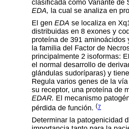
clasificada como Variante de S
EDA,
la cual se analiza en pr
El gen
EDA
se localiza en Xq1
distribuidas en 8 exones y cod
proteína de 391 aminoácidos 
la familia del Factor de Necro
principalmente 2 isoformas: 
el normal desarrollo de deriva
glándulas sudoríparas) y tien
Regula varios genes de la vía
su receptor, una proteína de 
EDAR.
El mecanismo patogén
(
7
pérdida de función.
Determinar la patogenicidad d
importancia tanto para la pacie