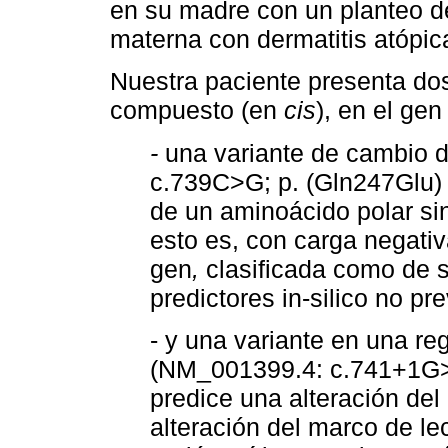
en su madre con un planteo d
materna con dermatitis atópic
Nuestra paciente presenta dos
compuesto (en
cis
), en el ge
-
una variante de cambio d
c.739C>G; p. (Gln247Glu) e
de un aminoácido polar sin
esto es, con carga negativ
gen
,
clasificada como de si
predictores in-silico no pr
- y una variante en una r
(NM_001399.4: c.741+1G>A
predice una alteración de
alteración del marco de le