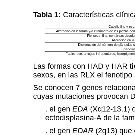
Tabla 1:
Características clíni
Cabello fino y es
Alteración en la forma y/o el número de las piezas den
Piel seca, fina, con áreas despi
Alteración en l
Disminución del número de glándulas s
Episodios
Facies con: arrugas infraoculares, hiperpigmenta
Las formas con HAD y HAR ti
sexos, en las RLX el fenotipo
Se conocen 7 genes relaciona
cuyas mutaciones provocan 
. el gen
EDA
(Xq12-13.1) q
ectodisplasina-A de la fami
. el gen
EDAR
(2q13) que c