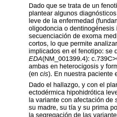
Dado que se trata de un fenot
plantear algunos diagnósticos 
leve de la enfermedad (funda
oligodoncia o dentinogénesis i
secuenciación de exoma med
cortos, lo que permite analiz
implicados en el fenotipo: se 
EDA
(NM_001399.4): c.739C>
ambas en heterocigosis y for
(en
cis
). En nuestra paciente 
Dado el hallazgo, y con el pla
ectodérmica hipohidrótica leve
la variante con afectación de
su madre, su tía y su prima po
la segregación de las variant