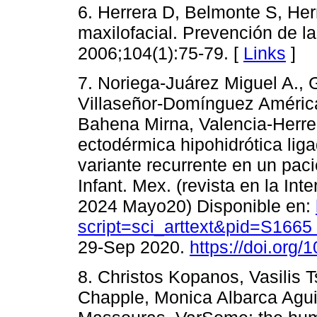
6. Herrera D, Belmonte S, Herr
maxilofacial. Prevención de la
2006;104(1):75-79. [
Links
]
7. Noriega-Juárez Miguel A.,
Villaseñor-Domínguez América
Bahena Mirna, Valencia-Herrer
ectodérmica hipohidrótica li
variante recurrente en un pac
Infant. Mex. (revista en la Int
2024 Mayo20) Disponible en:
script=sci_arttext&pid=S16
29-Sep 2020.
https://doi.org
8. Christos Kopanos, Vasilis 
Chapple, Monica Albarca Agui