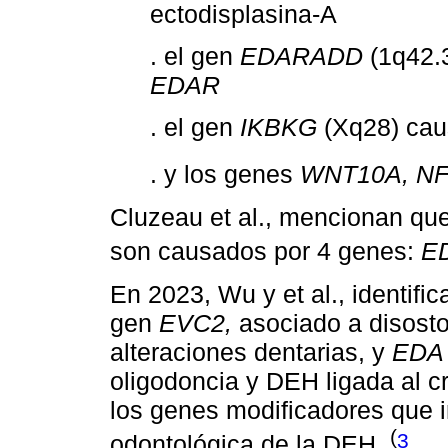
ectodisplasina-A
. el gen
EDARADD
(1q42.3
EDAR
. el gen
IKBKG
(Xq28) cau
. y los genes
WNT10A, NF
Cluzeau et al., mencionan q
son causados por 4 genes:
E
En 2023, Wu y et al., identific
gen
EVC2,
asociado a disostos
alteraciones dentarias, y
EDA
oligodoncia y DEH ligada al 
los genes modificadores que i
(
3
odontológica de la DEH.