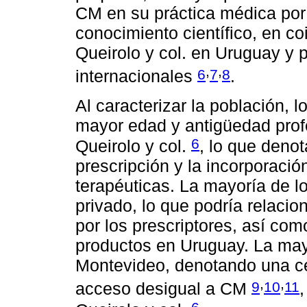
CM en su práctica médica por a
conocimiento científico, en co
Queirolo y col. en Uruguay y p
,
,
6
7
8
internacionales
.
Al caracterizar la población, 
mayor edad y antigüedad profes
6
Queirolo y col.
, lo que deno
prescripción y la incorporaci
terapéuticas. La mayoría de l
privado, lo que podría relacio
por los prescriptores, así co
productos en Uruguay. La ma
Montevideo, denotando una cen
,
,
9
10
11
acceso desigual a CM