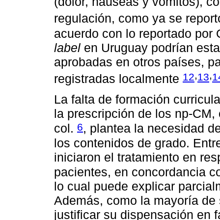
(dolor, náuseas y vómitos), 
regulación, como ya se report
acuerdo con lo reportado por 
label
en Uruguay podrían estar
aprobadas en otros países, pa
,
,
12
13
1
registradas localmente
La falta de formación curricul
la prescripción de los np-CM,
6
col.
, plantea la necesidad de
los contenidos de grado. Entr
iniciaron el tratamiento en r
pacientes, en concordancia co
lo cual puede explicar parcia
Además, como la mayoría de
justificar su dispensación en 