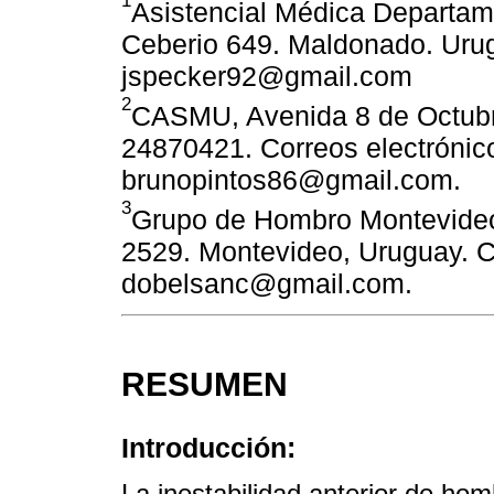
1
Asistencial Médica Departam
Ceberio 649. Maldonado. Urug
jspecker92@gmail.com
2
CASMU, Avenida 8 de Octubre
24870421. Correos electrónic
brunopintos86@gmail.com.
3
Grupo de Hombro Montevideo.
2529. Montevideo, Uruguay. Co
dobelsanc@gmail.com.
RESUMEN
Introducción:
La inestabilidad anterior de hom