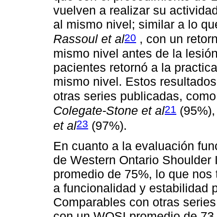
vuelven a realizar su activida
al mismo nivel; similar a lo q
20
Rassoul et al
, con un retor
mismo nivel antes de la lesión
pacientes retornó a la practica
mismo nivel. Estos resultados
otras series publicadas, como
21
Colegate-Stone et al
(95%)
23
et al
(97%).
En cuanto a la evaluación func
de Western Ontario Shoulder I
promedio de 75%, lo que nos 
a funcionalidad y estabilidad 
Comparables con otras series
con un WOSI promedio de 73.4