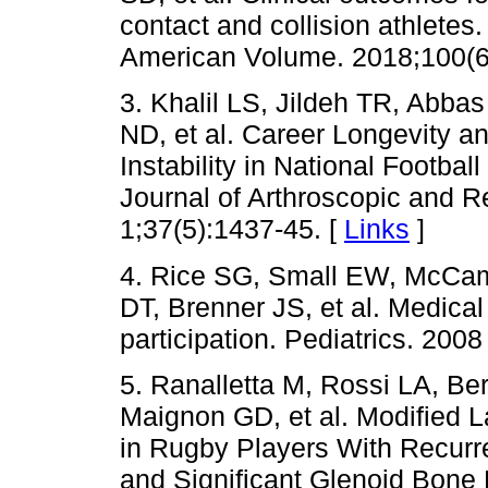
contact and collision athletes
American Volume. 2018;100(6
3. Khalil LS, Jildeh TR, Abba
ND, et al. Career Longevity a
Instability in National Footbal
Journal of Arthroscopic and 
1;37(5):1437-45. [
Links
]
4. Rice SG, Small EW, McCam
DT, Brenner JS, et al. Medical
participation. Pediatrics. 2008
5. Ranalletta M, Rossi LA, Ber
Maignon GD, et al. Modified L
in Rugby Players With Recurre
and Significant Glenoid Bone 